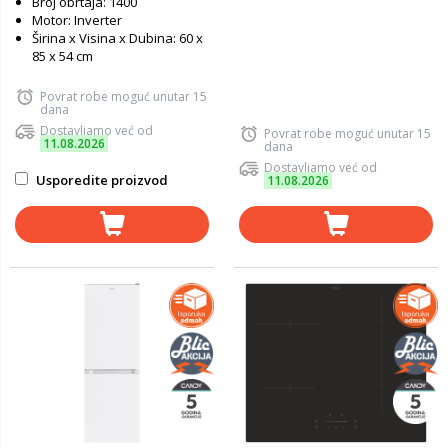
Broj obrtaja: 1400
Motor: Inverter
Širina x Visina x Dubina: 60 x
85 x 54 cm
Povrat robe moguć unutar 15
dana
Dostavljamo već od
Povrat robe moguć unutar 15
11.08.2026
dana
Dostavljamo već od
Usporedite proizvod
11.08.2026