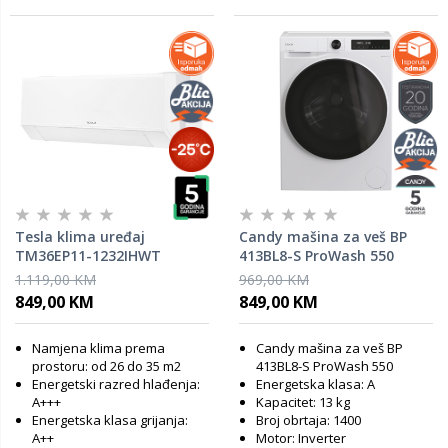
Tesla klima uređaj
Candy mašina za veš BP
TM36EP11-1232IHWT
413BL8-S ProWash 550
1.119,00 KM
969,00 KM
849,00 KM
849,00 KM
Namjena klima prema
Candy mašina za veš BP
prostoru: od 26 do 35 m2
413BL8-S ProWash 550
Energetski razred hlađenja:
Energetska klasa: A
A+++
Kapacitet: 13 kg
Energetska klasa grijanja:
Broj obrtaja: 1400
A++
Motor: Inverter