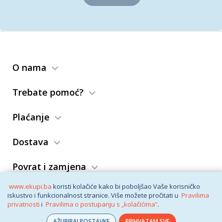
O nama
Trebate pomoć?
Plaćanje
Dostava
Povrat i zamjena
www.ekupi.ba
koristi kolačiće kako bi poboljšao Vaše korisničko
Opći uslovi
iskustvo i funkcionalnost stranice. Više možete pročitati u
Pravilima
privatnosti
i
Pravilima o postupanju s „kolačićima“
.
AŽURIRAJ POSTAVKE
PRIHVATAM SVE