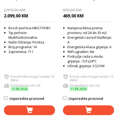
2.919,00 KM
659,00 KM
2.099,00 KM
469,00 KM
Bosch pećnica HBG7741B1
Namjena klima prema
Tip pećnice:
prostoru: od 26 do 35 m2
Multifunkcionalna
Energetski razred hlađenja:
Način čišćenja: Piroliza
A
Broj programa: 14
Energetska klasa grijanja: A
Zapremina: 71 l
WiFI ugrađen: Ne
Područje rada u modu
grijanja: -7≤T≤24°C
Učinak grijanja: 3.52 kW
Povrat robe moguć unutar 15
Povrat robe moguć unutar 15
dana
dana
Dostavljamo već od
Dostavljamo već od
11.08.2026
11.08.2026
Usporedite proizvod
Usporedite proizvod