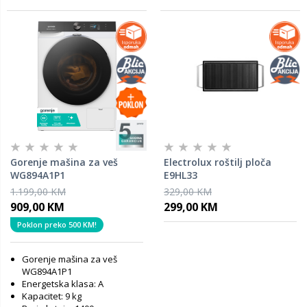
Gorenje mašina za veš
Electrolux roštilj ploča
WG894A1P1
E9HL33
1.199,00 KM
329,00 KM
909,00 KM
299,00 KM
Poklon preko 500 KM!
Gorenje mašina za veš
WG894A1P1
Energetska klasa: A
Kapacitet: 9 kg