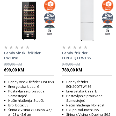
Candy vinski frižider
Candy frižider
CWC058
ECN2CQTEW186
899,00 KM
979,00 KM
699,00 KM
789,00 KM
Candy vinski frižider CWC058
Candy frižider
Energetska klasa: G
ECN2CQTEW186
Postavljanje proizvoda:
Energetska klasa: E
Samostojeći
Postavljanje proizvoda:
Način hlađenja: Statički
Samostojeći
Broj boca: 58
Način hlađenja: No Frost
Širina x Visina x Dubina: 47,5
Ukupni volumen: 355 l
x 128 x 45,6 cm
Širina x Visina x Dubina: 59,5