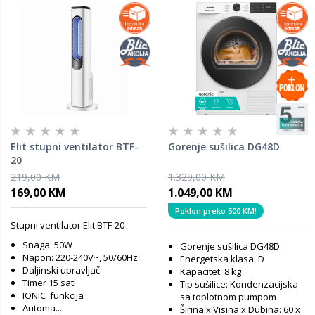
Elit stupni ventilator BTF-
Gorenje sušilica DG48D
20
219,00 KM
1.329,00 KM
169,00 KM
1.049,00 KM
Poklon preko 500 KM!
Stupni ventilator Elit BTF-20
Snaga: 50W
Gorenje sušilica DG48D
Napon: 220-240V~, 50/60Hz
Energetska klasa: D
Daljinski upravljač
Kapacitet: 8 kg
Timer 15 sati
Tip sušilice: Kondenzacijska
IONIC funkcija
sa toplotnom pumpom
Automa...
Širina x Visina x Dubina: 60 x