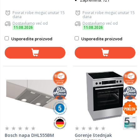
Zapremina: 72 l
Povrat robe moguć unutar 15
Povrat robe moguć unutar 15
dana
dana
Dostavljamo već od
Dostavljamo već od
11.08.2026
11.08.2026
Usporedite proizvod
Usporedite proizvod
Bosch napa DHL555BM
Gorenje štednjak