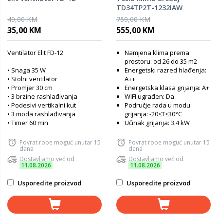
TD34TP2T-1232IAW
49,00 KM
759,00 KM
35,00 KM
555,00 KM
Ventilator Elit FD-12
Namjena klima prema
prostoru: od 26 do 35 m2
• Snaga 35 W
Energetski razred hlađenja:
• Stolni ventilator
A++
• Promjer 30 cm
Energetska klasa grijanja: A+
• 3 brzine rashlađivanja
WiFI ugrađen: Da
• Podesivi vertikalni kut
Područje rada u modu
• 3 moda rashlađivanja
grijanja: -20≤T≤30°C
• Timer 60 min
Učinak grijanja: 3.4 kW
Povrat robe moguć unutar 15
Povrat robe moguć unutar 15
dana
dana
Dostavljamo već od
Dostavljamo već od
11.08.2026
11.08.2026
Usporedite proizvod
Usporedite proizvod