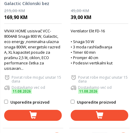
Galactic Ciklonski bez
vrećice; 800 W; HEPA filter
215,00 KM
49,00 KM
169,90 KM
39,00 KM
VIVAX HOME usisivač VCC-
Ventilator Elit FD-16
8004AB Snaga 800 W, Galactic,
eco energy ,nominalna ulazna
• Snaga 50 W
snaga 800W, energetski razred
• 3 moda rashlađivanja
A, XL kapacitet posude za
• Timer 60 min
prašinu 2,5 lit, ciklon, ECO
• Promjer 40 cm
performance četka za
• Podesivi vertikalni kut
usisavan...
Povrat robe moguć unutar 15
Povrat robe moguć unutar 15
dana
dana
Dostavljamo već od
Dostavljamo već od
11.08.2026
11.08.2026
Usporedite proizvod
Usporedite proizvod