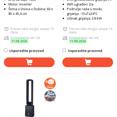
Motor: Inverter
WiFI ugrađen: Da
Širina x Visina x Dubina: 60 x
Područje rada u modu
85 x 45,4 cm
grijanja: -15≤T≤24°C
Učinak grijanja: 3.8 kW
Povrat robe moguć unutar 15
Povrat robe moguć unutar 15
dana
dana
Dostavljamo već od
Dostavljamo već od
11.08.2026
11.08.2026
Usporedite proizvod
Usporedite proizvod