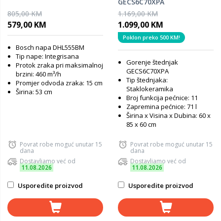
GECS6C70XPA
805,00 KM
1.169,00 KM
579,00 KM
1.099,00 KM
Poklon preko 500 KM!
Bosch napa DHL555BM
Tip nape: Integrisana
Gorenje štednjak
Protok zraka pri maksimalnoj
GECS6C70XPA
brzini: 460 m³/h
Tip štednjaka:
Promjer odvoda zraka: 15 cm
Staklokeramika
Širina: 53 cm
Broj funkcija pećnice: 11
Zapremina pećnice: 71 l
Širina x Visina x Dubina: 60 x
85 x 60 cm
Povrat robe moguć unutar 15
Povrat robe moguć unutar 15
dana
dana
Dostavljamo već od
Dostavljamo već od
11.08.2026
11.08.2026
Usporedite proizvod
Usporedite proizvod