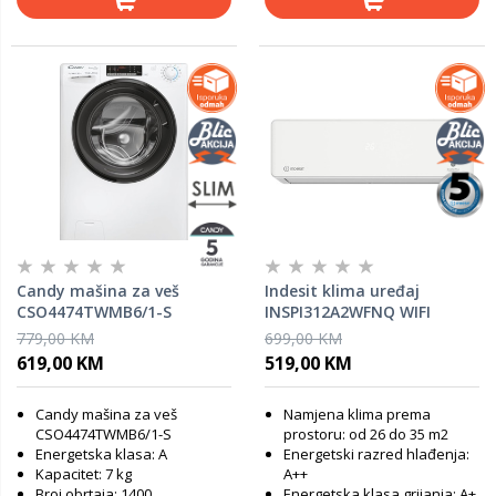
Candy mašina za veš
Indesit klima uređaj
CSO4474TWMB6/1-S
INSPI312A2WFNQ WIFI
779,00 KM
699,00 KM
619,00 KM
519,00 KM
Candy mašina za veš
Namjena klima prema
CSO4474TWMB6/1-S
prostoru: od 26 do 35 m2
Energetska klasa: A
Energetski razred hlađenja:
Kapacitet: 7 kg
A++
Broj obrtaja: 1400
Energetska klasa grijanja: A+