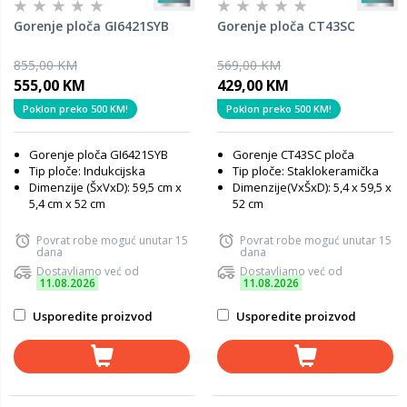
Gorenje ploča GI6421SYB
Gorenje ploča CT43SC
855,00 KM
569,00 KM
555,00 KM
429,00 KM
Poklon preko 500 KM!
Poklon preko 500 KM!
Gorenje ploča GI6421SYB
Gorenje
CT43SC ploča
Tip ploče: Indukcijska
Tip ploče: Staklokeramička
Dimenzije (ŠxVxD): 59,5 cm x
Dimenzije(VxŠxD): 5,4 x 59,5 x
5,4 cm x 52 cm
52 cm
Povrat robe moguć unutar 15
Povrat robe moguć unutar 15
dana
dana
Dostavljamo već od
Dostavljamo već od
11.08.2026
11.08.2026
Usporedite proizvod
Usporedite proizvod