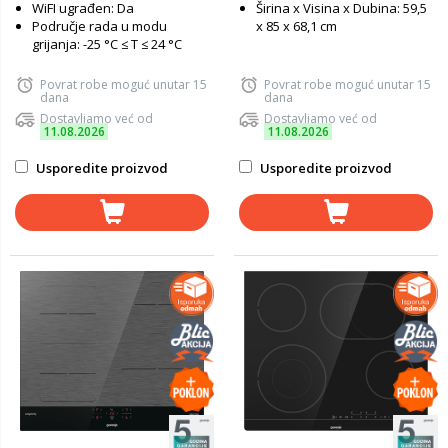
WiFI ugrađen: Da
Širina x Visina x Dubina: 59,5
Područje rada u modu
x 85 x 68,1 cm
grijanja: -25 °C ≤ T ≤ 24 °C
Povrat robe moguć unutar 15
Povrat robe moguć unutar 15
dana
dana
Dostavljamo već od
Dostavljamo već od
11.08.2026
11.08.2026
Usporedite proizvod
Usporedite proizvod