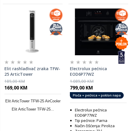
Elit rashlađivač zraka TFW-
Electrolux pećnica
25 ArticTower
EOD6P77WZ
189,00 KM
1.089,00 KM
169,00 KM
799,00 KM
Ploča + pećnica = poklon napa
Elit ArticTower TFW-25 AirCooler
Elit ArticTower TFW-25...
Electrolux pećnica
EOD6P77WZ
Tip pećnice: Parna
Način čišćenja: Piroliza