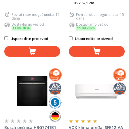
85 x 62,5 cm
Povrat robe moguć unutar 15
Povrat robe moguć unutar 15
dana
dana
Dostavljamo već od
Dostavljamo već od
11.08.2026
11.08.2026
Usporedite proizvod
Usporedite proizvod
Bosch pećnica HBG7741B1
VOX klima uređaj SFE12-AA