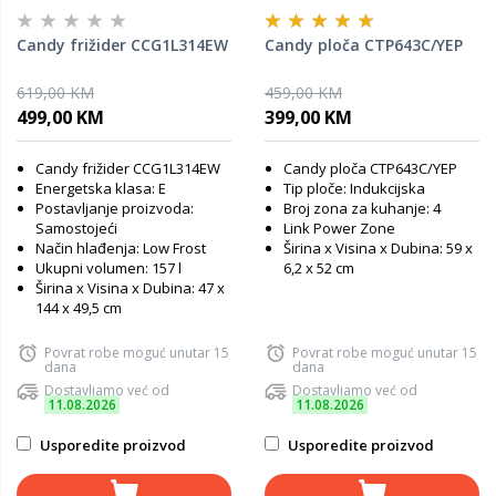
Candy frižider CCG1L314EW
Candy ploča CTP643C/YEP
619,00 KM
459,00 KM
499,00 KM
399,00 KM
Candy frižider CCG1L314EW
Candy ploča CTP643C/YEP
Energetska klasa: E
Tip ploče: Indukcijska
Postavljanje proizvoda:
Broj zona za kuhanje: 4
Samostojeći
Link Power Zone
Način hlađenja: Low Frost
Širina x Visina x Dubina: 59 x
Ukupni volumen: 157 l
6,2 x 52 cm
Širina x Visina x Dubina: 47 x
144 x 49,5 cm
Povrat robe moguć unutar 15
Povrat robe moguć unutar 15
dana
dana
Dostavljamo već od
Dostavljamo već od
11.08.2026
11.08.2026
Usporedite proizvod
Usporedite proizvod