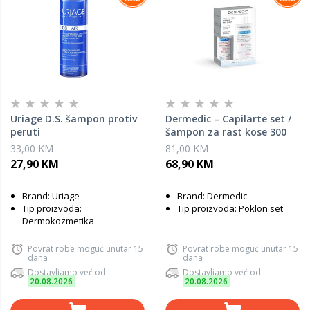
Uriage D.S. šampon protiv
Dermedic – Capilarte set /
peruti
šampon za rast kose 300
ml + serum za rast kose
33,00 KM
81,00 KM
150 ml
27,90 KM
68,90 KM
Brand: Uriage
Brand: Dermedic
Tip proizvoda:
Tip proizvoda: Poklon set
Dermokozmetika
Povrat robe moguć unutar 15
Povrat robe moguć unutar 15
dana
dana
Dostavljamo već od
Dostavljamo već od
20.08.2026
20.08.2026