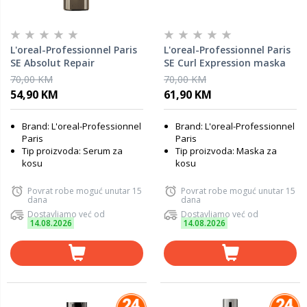
L'oreal-Professionnel Paris
L'oreal-Professionnel Paris
SE Absolut Repair
SE Curl Expression maska
Molecular Rinse Off serum
za kovrčavu kosu LP706924,
70,00 KM
70,00 KM
za obnovu kose LP718821,
250 ml
54,90 KM
61,90 KM
250 ml
Brand: L'oreal-Professionnel
Brand: L'oreal-Professionnel
Paris
Paris
Tip proizvoda: Serum za
Tip proizvoda: Maska za
kosu
kosu
Povrat robe moguć unutar 15
Povrat robe moguć unutar 15
dana
dana
Dostavljamo već od
Dostavljamo već od
14.08.2026
14.08.2026