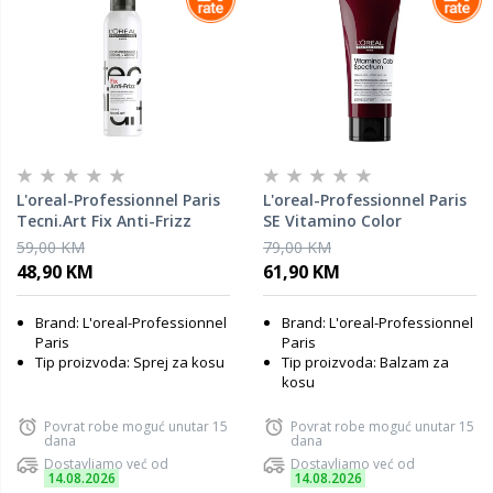
L'oreal-Professionnel Paris
L'oreal-Professionnel Paris
Tecni.Art Fix Anti-Frizz
SE Vitamino Color
sprej za kosu LP162822, 250
Spectrum balzam za
59,00 KM
79,00 KM
ml
obojenu kosu LP726902, 200
48,90 KM
61,90 KM
ml
Brand: L'oreal-Professionnel
Brand: L'oreal-Professionnel
Paris
Paris
Tip proizvoda: Sprej za kosu
Tip proizvoda: Balzam za
kosu
Povrat robe moguć unutar 15
Povrat robe moguć unutar 15
dana
dana
Dostavljamo već od
Dostavljamo već od
14.08.2026
14.08.2026