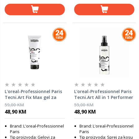
L'oreal-Professionnel Paris
L'oreal-Professionnel Paris
Tecni.Art Fix Max gel za
Tecni.Art All in 1 Performer
kosu LP016551, 150 ml
sprej za kosu LP727777, 190
59,00 KM
59,00 KM
ml
48,90 KM
48,90 KM
Brand: L'oreal-Professionnel
Brand: L'oreal-Professionnel
Paris
Paris
Tip proizvoda: Gelovi za
Tip proizvoda: Sprej za kosu