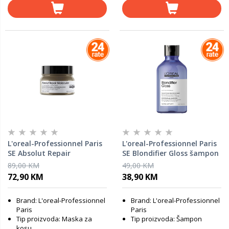
L'oreal-Professionnel Paris
L'oreal-Professionnel Paris
SE Absolut Repair
SE Blondifier Gloss šampon
Molecular maska za
za kosu LP697438, 300 ml
89,00 KM
49,00 KM
obnovu kose LP721789, 250
72,90 KM
38,90 KM
ml
Brand: L'oreal-Professionnel
Brand: L'oreal-Professionnel
Paris
Paris
Tip proizvoda: Maska za
Tip proizvoda: Šampon
kosu