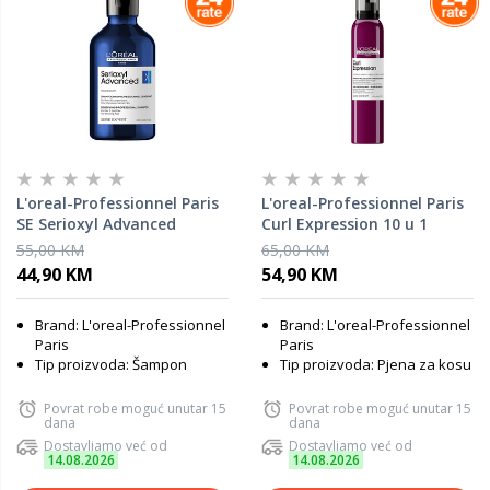
L'oreal-Professionnel Paris
L'oreal-Professionnel Paris
SE Serioxyl Advanced
Curl Expression 10 u 1
šampon za tanku kosu
pjena za kovrčavu kosu
55,00 KM
65,00 KM
LP710639, 300 ml
LP710973, 250 ml
44,90 KM
54,90 KM
Brand: L'oreal-Professionnel
Brand: L'oreal-Professionnel
Paris
Paris
Tip proizvoda: Šampon
Tip proizvoda: Pjena za kosu
Povrat robe moguć unutar 15
Povrat robe moguć unutar 15
dana
dana
Dostavljamo već od
Dostavljamo već od
14.08.2026
14.08.2026