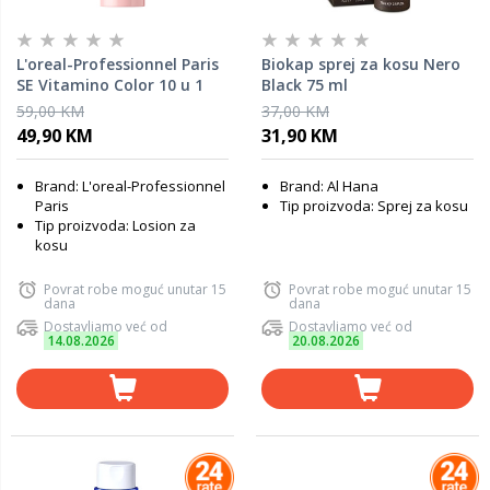
L'oreal-Professionnel Paris
Biokap sprej za kosu Nero
SE Vitamino Color 10 u 1
Black 75 ml
sprej za obojenu kosu
59,00 KM
37,00 KM
LP697436, 190 ml
49,90 KM
31,90 KM
Brand: L'oreal-Professionnel
Brand: Al Hana
Paris
Tip proizvoda: Sprej za kosu
Tip proizvoda: Losion za
kosu
Povrat robe moguć unutar 15
Povrat robe moguć unutar 15
dana
dana
Dostavljamo već od
Dostavljamo već od
14.08.2026
20.08.2026