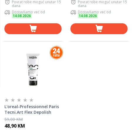
Povrat robe moguć unutar 15
Povrat robe moguć unutar 15
dana
dana
Dostavljamo već od
Dostavljamo već od
14.08.2026
14.08.2026
L'oreal-Professionnel Paris
Tecni.Art Flex Depolish
krema za oblikovanje kose
59,00 KM
LP159884, 100 ml
48,90 KM