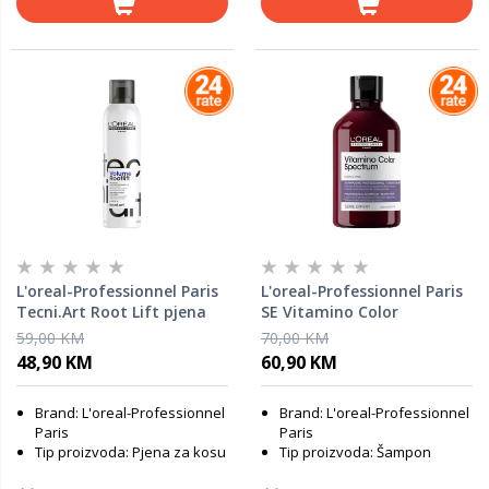
L'oreal-Professionnel Paris
L'oreal-Professionnel Paris
Tecni.Art Root Lift pjena
SE Vitamino Color
za kosu LP160262, 250 ml
Spectrum šampon za
59,00 KM
70,00 KM
neutralizaciju žutih tonova
48,90 KM
60,90 KM
LP726839, 300 ml
Brand: L'oreal-Professionnel
Brand: L'oreal-Professionnel
Paris
Paris
Tip proizvoda: Pjena za kosu
Tip proizvoda: Šampon