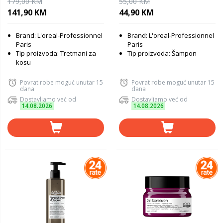
179,00 KM
55,00 KM
set za intezivnu njegu kose
LP709048, 300 ml
141,90 KM
44,90 KM
LP732461
Brand: L'oreal-Professionnel
Brand: L'oreal-Professionnel
Paris
Paris
Tip proizvoda: Tretmani za
Tip proizvoda: Šampon
kosu
Povrat robe moguć unutar 15
Povrat robe moguć unutar 15
dana
dana
Dostavljamo već od
Dostavljamo već od
14.08.2026
14.08.2026