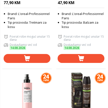
LP719970, 250 ml
200 ml
77,90 KM
47,90 KM
Brand: L'oreal-Professionnel
Brand: L'oreal-Professionnel
Paris
Paris
Tip proizvoda: Tretmani za
Tip proizvoda: Balzam za
kosu
kosu
Povrat robe moguć unutar 15
Povrat robe moguć unutar 15
dana
dana
Dostavljamo već od
Dostavljamo već od
14.08.2026
14.08.2026