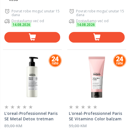
Povrat robe moguć unutar 15
Povrat robe moguć unutar 15
dana
dana
Dostavljamo već od
Dostavljamo već od
14.08.2026
14.08.2026
L'oreal-Professionnel Paris
L'oreal-Professionnel Paris
SE Metal Detox tretman
SE Vitamino Color balzam
prije šamponiranja
za obojenu kosu LP697570,
89,00 KM
59,00 KM