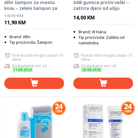
Allin šampon za masnu
GAB gumica protiv vaški –
kosu – zeleni šampon za
zaštita djece od ušiju
regulaciju masnoće vlasišta
14,00 KM
14,00 KM
11,90 KM
Brand: Al Hana
Brand: Allin
Tip proizvoda: Zaštita od
Tip proizvoda: Šampon
nametnika
Povrat robe moguć unutar 15
Povrat robe moguć unutar 15
dana
dana
Dostavljamo već od
Dostavljamo već od
11.08.2026
20.08.2026