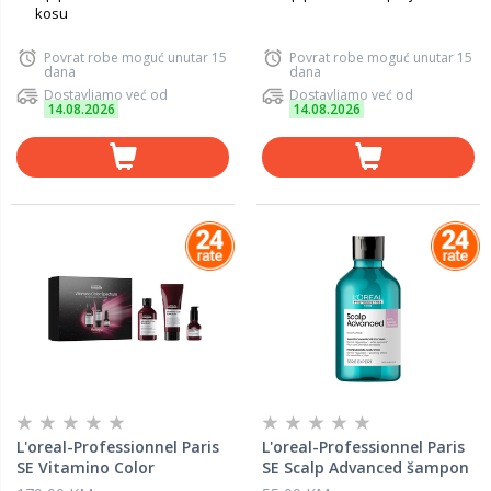
kosu
Povrat robe moguć unutar 15
Povrat robe moguć unutar 15
dana
dana
Dostavljamo već od
Dostavljamo već od
14.08.2026
14.08.2026
L'oreal-Professionnel Paris
L'oreal-Professionnel Paris
SE Vitamino Color
SE Scalp Advanced šampon
Spectrum Trio 2025 poklon
za osjetljivo vlasište