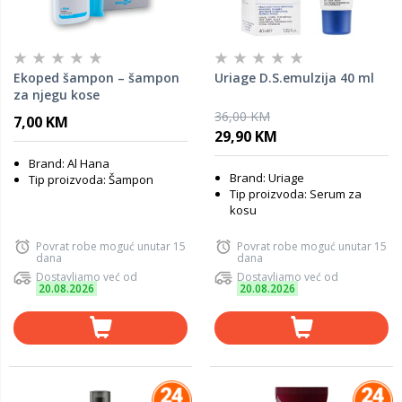
Ekoped šampon – šampon
Uriage D.S.emulzija 40 ml
za njegu kose
36,00 KM
7,00 KM
29,90 KM
Brand: Al Hana
Brand: Uriage
Tip proizvoda: Šampon
Tip proizvoda: Serum za
kosu
Povrat robe moguć unutar 15
Povrat robe moguć unutar 15
dana
dana
Dostavljamo već od
Dostavljamo već od
20.08.2026
20.08.2026