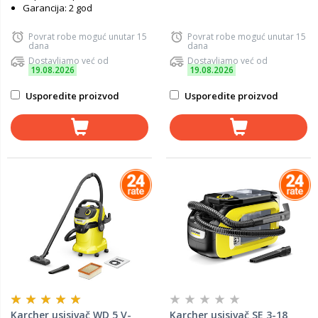
Garancija: 2 god
Povrat robe moguć unutar 15
Povrat robe moguć unutar 15
dana
dana
Dostavljamo već od
Dostavljamo već od
19.08.2026
19.08.2026
Usporedite proizvod
Usporedite proizvod
Karcher usisivač WD 5 V-
Karcher usisivač SE 3-18