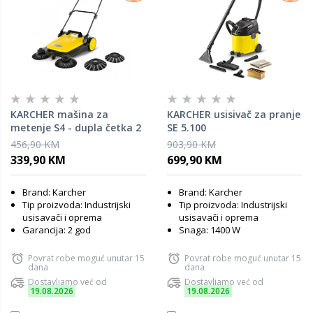
KARCHER mašina za
KARCHER usisivač za pranje
metenje S4 - dupla četka 2
SE 5.100
u 1
456,90 KM
903,90 KM
339,90 KM
699,90 KM
Brand: Karcher
Brand: Karcher
Tip proizvoda: Industrijski
Tip proizvoda: Industrijski
usisavači i oprema
usisavači i oprema
Garancija: 2 god
Snaga: 1400 W
Povrat robe moguć unutar 15
Povrat robe moguć unutar 15
dana
dana
Dostavljamo već od
Dostavljamo već od
19.08.2026
19.08.2026