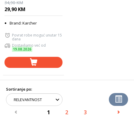
677 / 500 ml
34,90 KM
29,90 KM
Brand: Karcher
Povrat robe moguć unutar 15
dana
Dostavljamo već od
19.08.2026
Sortiranje po:
1
2
3