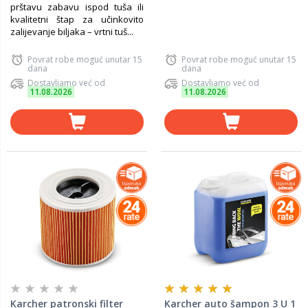
prštavu zabavu ispod tuša ili
kvalitetni štap za učinkovito
zalijevanje biljaka – vrtni tuš...
Povrat robe moguć unutar 15
Povrat robe moguć unutar 15
dana
dana
Dostavljamo već od
Dostavljamo već od
11.08.2026
11.08.2026
Karcher patronski filter
Karcher auto šampon 3 U 1