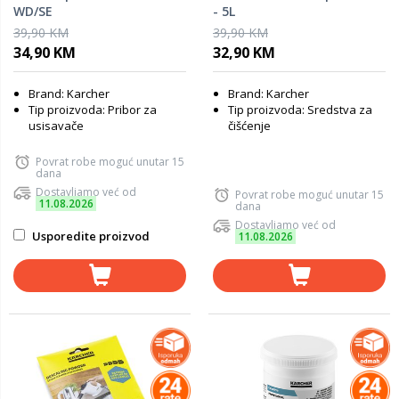
WD/SE
- 5L
39,90 KM
39,90 KM
34,90 KM
32,90 KM
Brand: Karcher
Brand: Karcher
Tip proizvoda: Pribor za
Tip proizvoda: Sredstva za
usisavače
čišćenje
Povrat robe moguć unutar 15
dana
Dostavljamo već od
Povrat robe moguć unutar 15
11.08.2026
dana
Dostavljamo već od
Usporedite proizvod
11.08.2026