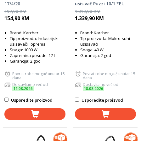
17/4/20
usisivač Puzzi 10/1 *EU
199,90 KM
1.810,90 KM
154,90 KM
1.339,90 KM
Brand: Karcher
Brand: Karcher
Tip proizvoda: Industrijski
Tip proizvoda: Mokro-suhi
usisavači i oprema
usisavači
Snaga: 1000 W
Snaga: 40 W
Zapremina posude: 17 l
Garancija: 2 god
Garancija: 2 god
Povrat robe moguć unutar 15
Povrat robe moguć unutar 15
dana
dana
Dostavljamo već od
Dostavljamo već od
11.08.2026
18.08.2026
Usporedite proizvod
Usporedite proizvod