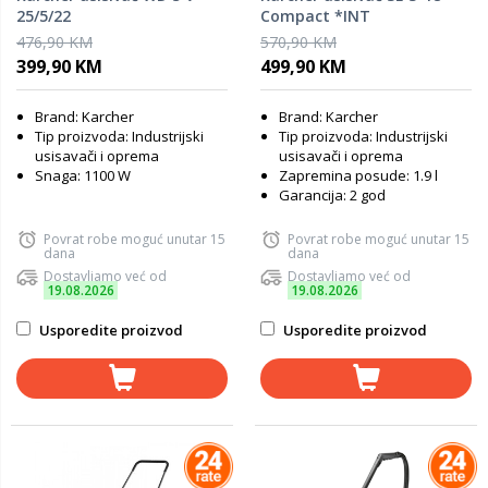
25/5/22
Compact *INT
476,90 KM
570,90 KM
399,90 KM
499,90 KM
Brand: Karcher
Brand: Karcher
Tip proizvoda: Industrijski
Tip proizvoda: Industrijski
usisavači i oprema
usisavači i oprema
Snaga: 1100 W
Zapremina posude: 1.9 l
Garancija: 2 god
Povrat robe moguć unutar 15
Povrat robe moguć unutar 15
dana
dana
Dostavljamo već od
Dostavljamo već od
19.08.2026
19.08.2026
Usporedite proizvod
Usporedite proizvod