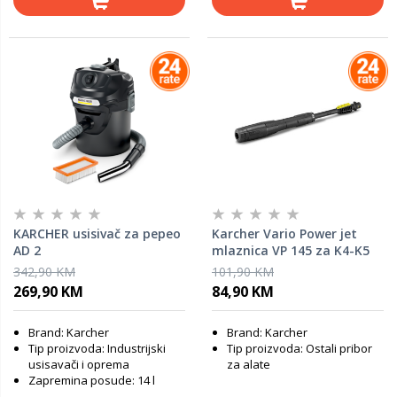
KARCHER usisivač za pepeo
Karcher Vario Power jet
AD 2
mlaznica VP 145 za K4-K5
342,90 KM
101,90 KM
269,90 KM
84,90 KM
Brand: Karcher
Brand: Karcher
Tip proizvoda: Industrijski
Tip proizvoda: Ostali pribor
usisavači i oprema
za alate
Zapremina posude: 14 l