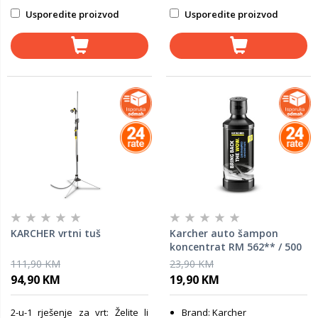
Usporedite proizvod
Usporedite proizvod
KARCHER vrtni tuš
Karcher auto šampon
koncentrat RM 562** / 500
ml
111,90 KM
23,90 KM
94,90 KM
19,90 KM
2-u-1 rješenje za vrt: Želite li
Brand: Karcher