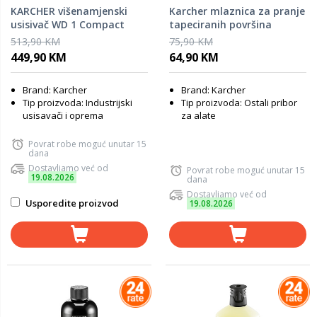
KARCHER višenamjenski
Karcher mlaznica za pranje
usisivač WD 1 Compact
tapeciranih površina
battery set
513,90 KM
75,90 KM
449,90 KM
64,90 KM
Brand: Karcher
Brand: Karcher
Tip proizvoda: Industrijski
Tip proizvoda: Ostali pribor
usisavači i oprema
za alate
Povrat robe moguć unutar 15
dana
Dostavljamo već od
Povrat robe moguć unutar 15
19.08.2026
dana
Dostavljamo već od
Usporedite proizvod
19.08.2026