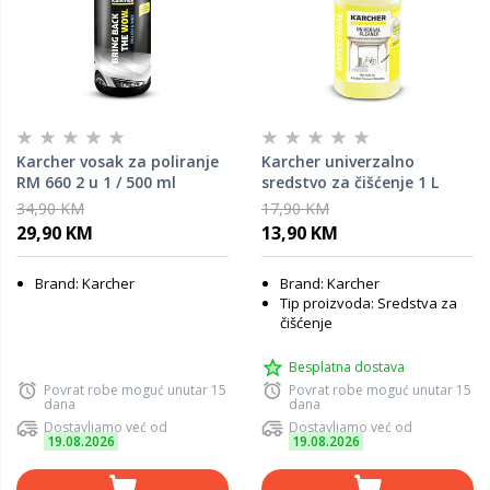
Karcher vosak za poliranje
Karcher univerzalno
RM 660 2 u 1 / 500 ml
sredstvo za čišćenje 1 L
34,90 KM
17,90 KM
29,90 KM
13,90 KM
Brand: Karcher
Brand: Karcher
Tip proizvoda: Sredstva za
čišćenje
Besplatna dostava
Povrat robe moguć unutar 15
Povrat robe moguć unutar 15
dana
dana
Dostavljamo već od
Dostavljamo već od
19.08.2026
19.08.2026