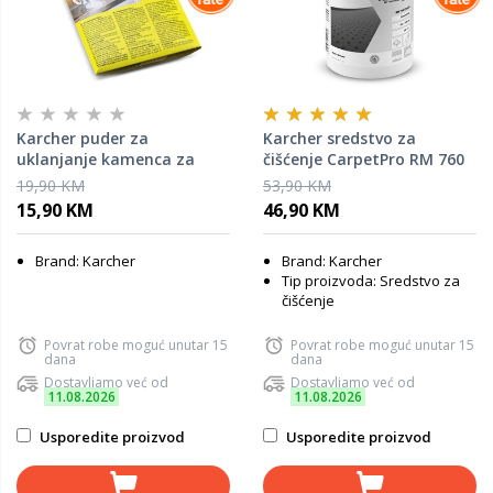
Karcher puder za
Karcher sredstvo za
uklanjanje kamenca za
čišćenje CarpetPro RM 760
paročistače RM 511 SC 1 -
za Puzzi / 800 g
19,90 KM
53,90 KM
SC 5 / 6 x 17 g
15,90 KM
46,90 KM
Brand: Karcher
Brand: Karcher
Tip proizvoda: Sredstvo za
čišćenje
Povrat robe moguć unutar 15
Povrat robe moguć unutar 15
dana
dana
Dostavljamo već od
Dostavljamo već od
11.08.2026
11.08.2026
Usporedite proizvod
Usporedite proizvod