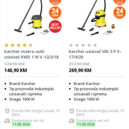
Karcher mokro-suhi
Karcher usisivač WD 3 P V-
usisivač KWD 1 W V-12/2/18
17/4/20
174,90 KM
317,90 KM
146,90 KM
269,90 KM
Brand: Karcher
Brand: Karcher
Tip proizvoda: Industrijski
Tip proizvoda: Industrijski
usisavači i oprema
usisavači i oprema
Snaga: 1000 W
Snaga: 1000 W
Povrat robe moguć unutar 15
Povrat robe moguć unutar 15
dana
dana
Dostavljamo već od
Dostavljamo već od
11.08.2026
11.08.2026