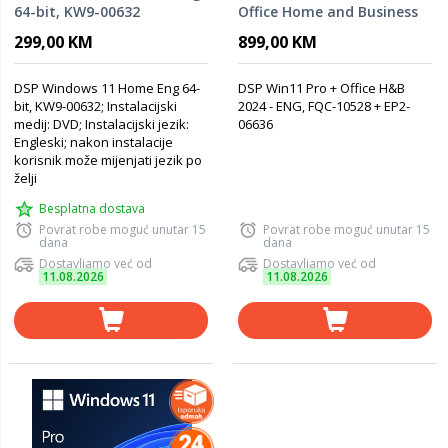
64-bit, KW9-00632
Office Home and Business
2024 - ENG, FQC-10528 +
299,00 KM
899,00 KM
EP2-06636
DSP Windows 11 Home Eng 64-
DSP Win11 Pro + Office H&B
bit, KW9-00632; Instalacijski
2024 - ENG, FQC-10528 + EP2-
medij: DVD; Instalacijski jezik:
06636
Engleski; nakon instalacije
korisnik može mijenjati jezik po
želji
Besplatna dostava
Povrat robe moguć unutar 15
Povrat robe moguć unutar 15
dana
dana
Dostavljamo već od
Dostavljamo već od
11.08.2026
11.08.2026