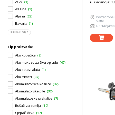
AGM
(1)
Garancija: 3 
AX Line
(1)
Alpina
(22)
Povrat robe
dana
Bavaria
(1)
Dostavljamo
PRIKAŽI VIŠE
Tip proizvoda:
Aku kopačice
(2)
Aku makaze za živu ogradu
(47)
Aku setovi alata
(1)
Aku trimeri
(37)
Akumulatorske kosilice
(32)
Akumulatorske pile
(32)
Akumulatoske prskalice
(7)
Bušači za zemlju
(10)
Cjepači drva
(17)