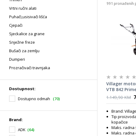
991 pronađenih 
Vrtni ručni alati
Puhači,usisivači lišća
Cjepači
Sjeckalice za grane
Snježne freze
Bušači za zemlju
Dumperi
Prozračivači travnjaka
Villager motor
Dostupnost:
VTB 842 Prime
57145
1.149,90 KM
Dostupno odmah
(70)
Brand: Villag
Tip proizvod
Brand:
kopačice
Maks. radna 
ADK
(64)
Maks. radna 