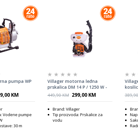
orna pumpa WP
Villager motorna leđna
Villa
prskalica DM 14 P / 1250 W -
kosili
30112
60115
9,00 KM
299,00 KM
449,90 KM
389,9
er
Brand: Villager
Bran
da: Vodene pumpe
Tip proizvoda: Prskalice za
Nap
 W
vodu
Saku
ostave: 30 m
Radn