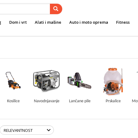
g
Dom i vrt
Alati i mašine
Auto i moto oprema
Fitness
Kosilice
Navodnjavanje
Lančane pile
Prskalice
Mot