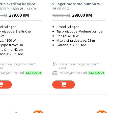
er električna kosilica
Villager motorna pumpa WP
1800 P, 1800 W - 41404
35 SE ECO
279,00 KM
299,00 KM
0 KM
459,90 KM
d: Villager
Brand: Villager
proizvoda: Električne
Tip proizvoda: Vodene pumpe
lice
Snaga: 4100 W
ga: 1800 W
Max visina dostave: 28 m
pljač trave: Da
Garancija: 2 + 1 god
a širina: 42 cm
ncija: 2 + 1 god
vrat robe moguć unutar 15
Povrat robe moguć unutar 15
na
dana
stavljamo već od
13.08.2026
Dostavljamo već od
13.08.2026