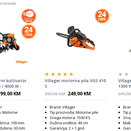
proizvoda
ni kultivator
Villager motorna pila VGS 410
Villag
 / 4000 W -
S
1300 W
799,00 KM
249,00 KM
350,90 KM
509,9
er
Brand: Villager
Bran
a: Motorne
Tip proizvoda: Motorne pile
Tip 
Snaga motora: 1500 KS
Snag
širina: 100 mm
Dužina vodilice: 40 cm
Maks
dubina: 30 mm
Garancija: 2 + 1 god
Gara