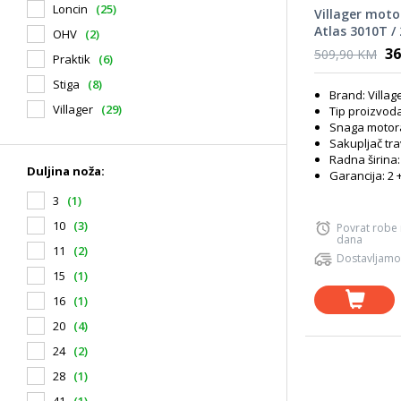
Loncin
(25)
Villager moto
Atlas 3010T /
OHV
(2)
36
509,90 KM
Praktik
(6)
Stiga
(8)
Brand: Villag
Villager
(29)
Tip proizvoda
Snaga motora
Sakupljač tr
Radna širina:
Duljina noža:
Garancija: 2 
3
(1)
10
(3)
Povrat robe
dana
11
(2)
Dostavljamo
15
(1)
16
(1)
20
(4)
24
(2)
28
(1)