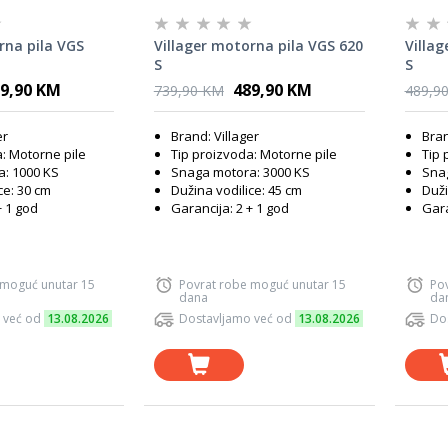
rna pila VGS
Villager motorna pila VGS 620
Villag
S
S
9,90 KM
489,90 KM
739,90 KM
489,9
er
Brand: Villager
Bran
: Motorne pile
Tip proizvoda: Motorne pile
Tip 
: 1000 KS
Snaga motora: 3000 KS
Snag
ce: 30 cm
Dužina vodilice: 45 cm
Duži
+ 1 god
Garancija: 2 + 1 god
Gara
 moguć unutar 15
Povrat robe moguć unutar 15
Po
dana
da
 već od
13.08.2026
Dostavljamo već od
13.08.2026
Do