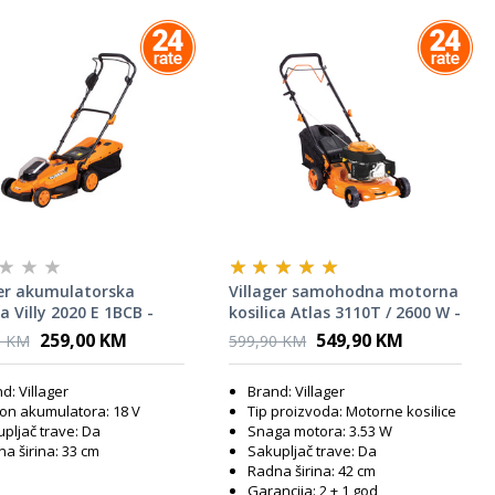
ger akumulatorska
Villager samohodna motorna
ca Villy 2020 E 1BCB -
kosilica Atlas 3110T / 2600 W -
66673
259,00 KM
549,90 KM
0 KM
599,90 KM
d: Villager
Brand: Villager
on akumulatora: 18 V
Tip proizvoda: Motorne kosilice
pljač trave: Da
Snaga motora: 3.53 W
a širina: 33 cm
Sakupljač trave: Da
Radna širina: 42 cm
Garancija: 2 + 1 god