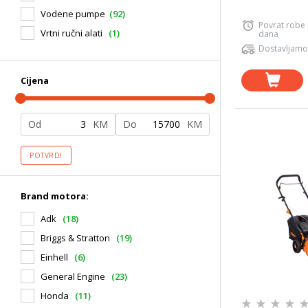
Vodene pumpe
(92)
Povrat robe
Vrtni ručni alati
(1)
dana
Dostavljamo
Cijena
Od
KM
Do
KM
POTVRDI
Brand motora:
Adk
(18)
Briggs & Stratton
(19)
Einhell
(6)
General Engine
(23)
Honda
(11)