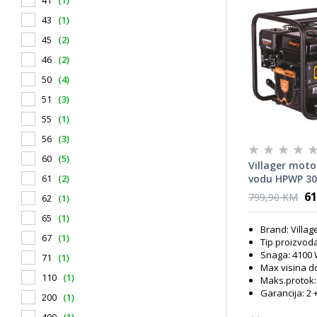
41
(1)
43
(1)
45
(2)
46
(2)
50
(4)
51
(3)
55
(1)
56
(3)
60
(5)
Villager mot
vodu HPWP 30 
61
(2)
41408
61
799,90 KM
62
(1)
65
(1)
Brand: Villag
67
(1)
Tip proizvo
Snaga: 4100
71
(1)
Max visina d
110
(1)
Maks.protok: 
Garancija: 2 
200
(1)