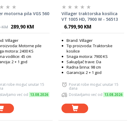
er motorna pila VGS 560
Villager traktorska kosilica
VT 1005 HD, 7900 W - 56513
289,90 KM
6.799,90 KM
0 KM
d: Villager
Brand: Villager
proizvoda: Motorne pile
Tip proizvoda: Traktorske
a motora: 2400 KS
kosilice
na vodilice: 45 cm
Snaga motora: 7900 KS
ncija: 2 + 1 god
Sakupljač trave: Da
Radna širina: 98 cm
Garancija: 2 + 1 god
vrat robe moguć unutar 15
Povrat robe moguć unutar 15
na
dana
stavljamo već od
13.08.2026
Dostavljamo već od
13.08.2026