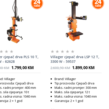
er cjepač drva PLS 10 T,
Villager cjepač drva LSP 12 T,
W - 62628
3300 W - 59537
1.799,00 KM
1.899,00 KM
,00 KM
2.600,90 KM
d: Villager
Brand: Villager
proizvoda: Cjepači drva
Tip proizvoda: Cjepači drva
. radni promjer: 400 mm
Maks. radni promjer: 300 mm
. sila cijepanja: 10 t
Maks. sila cijepanja: 12 t
. radna visina: 1040 mm
Maks. radna visina: 1040 mm
ncija: 2 + 1 god
Garancija: 2 + 1 god