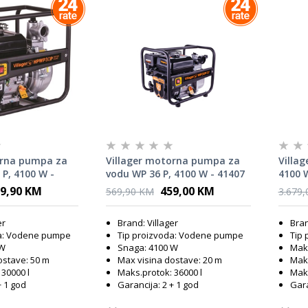
orna pumpa za
Villager motorna pumpa za
Villag
P, 4100 W -
vodu WP 36 P, 4100 W - 41407
4100 
9,90 KM
459,00 KM
569,90 KM
3.679
er
Brand: Villager
Bran
da: Vodene pumpe
Tip proizvoda: Vodene pumpe
Tip 
 W
Snaga: 4100 W
Maks
ostave: 50 m
Max visina dostave: 20 m
Maks
30000 l
Maks.protok: 36000 l
Maks
+ 1 god
Garancija: 2 + 1 god
Gara