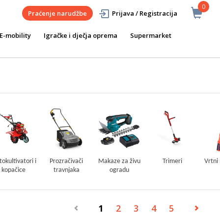
0
Praćenje narudžbe
Prijava / Registracija
E-mobility
Igračke i dječja oprema
Supermarket
okultivatori i
Prozračivači
Makaze za živu
Trimeri
Vrtni 
kopačice
travnjaka
ogradu
1
2
3
4
5