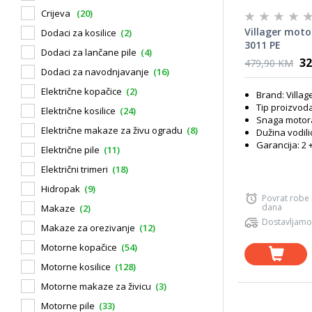
Crijeva
(20)
Villager moto
Dodaci za kosilice
(2)
3011 PE
Dodaci za lančane pile
(4)
32
479,90 KM
Dodaci za navodnjavanje
(16)
Električne kopačice
(2)
Brand: Villag
Tip proizvoda
Električne kosilice
(24)
Snaga motora
Električne makaze za živu ogradu
(8)
Dužina vodili
Garancija: 2 
Električne pile
(11)
Električni trimeri
(18)
Hidropak
(9)
Povrat robe
dana
Makaze
(2)
Dostavljamo
Makaze za orezivanje
(12)
Motorne kopačice
(54)
Motorne kosilice
(128)
Motorne makaze za živicu
(3)
Motorne pile
(33)