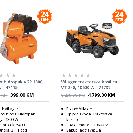
er hidropak VGP 1300,
Villager traktorska kosilica
 - 47115
VT 848, 10600 W - 74737
399,00 KM
4.799,00 KM
0 KM
6.299,90 KM
d: Villager
Brand: Villager
proizvoda: Hidropak
Tip proizvoda: Traktorske
a: 1300 W
kosilice
.protok: 5400 l
Snaga motora: 10600 KS
ncija: 2 + 1 god
Sakupljač trave: Da