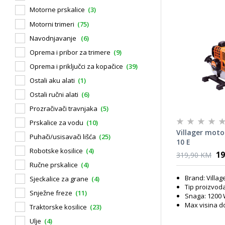
Motorne prskalice
(3)
Motorni trimeri
(75)
Navodnjavanje
(6)
Oprema i pribor za trimere
(9)
Oprema i priključci za kopačice
(39)
Ostali aku alati
(1)
Ostali ručni alati
(6)
Prozračivači travnjaka
(5)
Prskalice za vodu
(10)
Villager mot
Puhači/usisavači lišća
(25)
10 E
Robotske kosilice
(4)
19
319,90 KM
Ručne prskalice
(4)
Brand: Villag
Sjeckalice za grane
(4)
Tip proizvo
Snježne freze
(11)
Snaga: 1200
Max visina d
Traktorske kosilice
(23)
Ulje
(4)