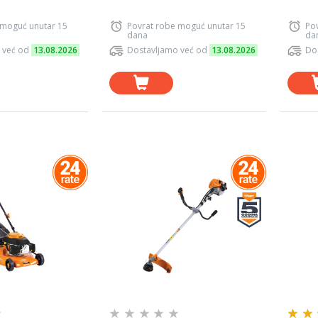
 moguć unutar 15
Povrat robe moguć unutar 15
Po
dana
da
 već od
13.08.2026
Dostavljamo već od
13.08.2026
Do