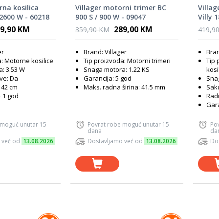
rna kosilica
Villager motorni trimer BC
Villag
 2600 W - 60218
900 S / 900 W - 09047
Villy 
9,90 KM
289,00 KM
359,90 KM
419,9
er
Brand: Villager
Bran
: Motorne kosilice
Tip proizvoda: Motorni trimeri
Tip 
: 3.53 W
Snaga motora: 1.22 KS
kosi
ave: Da
Garancija: 5 god
Sna
 42 cm
Maks. radna širina: 41.5 mm
Saku
+ 1 god
Radn
Gara
 moguć unutar 15
Povrat robe moguć unutar 15
Po
dana
da
 već od
13.08.2026
Dostavljamo već od
13.08.2026
Do