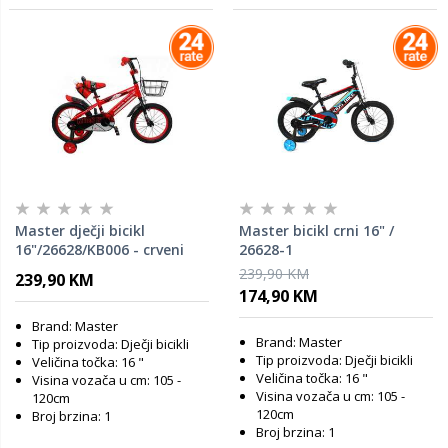
Master dječji bicikl
Master bicikl crni 16" /
16"/26628/KB006 - crveni
26628-1
239,90 KM
239,90 KM
174,90 KM
Brand: Master
Brand: Master
Tip proizvoda: Dječji bicikli
Tip proizvoda: Dječji bicikli
Veličina točka: 16 "
Veličina točka: 16 "
Visina vozača u cm: 105 -
Visina vozača u cm: 105 -
120cm
120cm
Broj brzina: 1
Broj brzina: 1