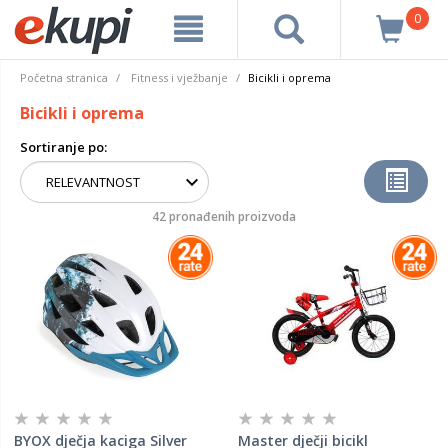
0
Početna stranica
Fitness i vježbanje
Bicikli i oprema
Bicikli i oprema
Sortiranje po:
42 pronađenih proizvoda
BYOX dječja kaciga Silver
Master dječji bicikl