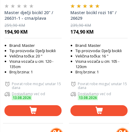
Master dječji bicikl 20" /
Master bicikl rozi 16" /
26631-1 - crna/plava
26629
259,90 KM
239,90 KM
194,90 KM
174,90 KM
Brand: Master
Brand: Master
Tip proizvoda: Dječji bicikli
Tip proizvoda: Dječji bicikli
Veličina točka: 20 "
Veličina točka: 16 "
Visina vozača u cm: 120 -
Visina vozača u cm: 105 -
135cm
120cm
Broj brzina: 1
Broj brzina: 1
Povrat robe moguć unutar 15
Povrat robe moguć unutar 15
dana
dana
Dostavljamo već od
Dostavljamo već od
13.08.2026
13.08.2026