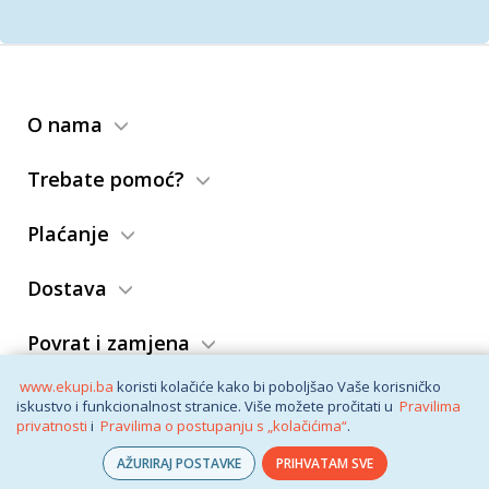
O nama
Trebate pomoć?
Plaćanje
Dostava
Povrat i zamjena
www.ekupi.ba
koristi kolačiće kako bi poboljšao Vaše korisničko
Opći uslovi
iskustvo i funkcionalnost stranice. Više možete pročitati u
Pravilima
privatnosti
i
Pravilima o postupanju s „kolačićima“
.
AŽURIRAJ POSTAVKE
PRIHVATAM SVE
© eKupi
2026. Vaša internet trgovina