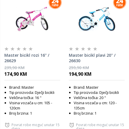
Master bicikl rozi 16" /
Master bicikl plavi 20" /
26629
26630
239,90 KM
259,90 KM
174,90 KM
194,90 KM
Brand: Master
Brand: Master
Tip proizvoda: Dječji bicikli
Tip proizvoda: Dječji bicikli
Veličina točka: 16 "
Veličina točka: 20 "
Visina vozača u cm: 105 -
Visina vozača u cm: 120 -
120cm
135cm
Broj brzina: 1
Broj brzina: 1
Povrat robe moguć unutar 15
Povrat robe moguć unutar 15
dana
dana