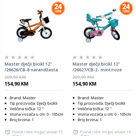
Master dječji bicikl 12"
Master dječji bicikl 12"
/26626/CB-8 narandžasta
/26627/CB-2- mint/roze
209,90 KM
209,90 KM
154,90 KM
154,90 KM
Brand: Master
Brand: Master
Tip proizvoda: Dječji bicikli
Tip proizvoda: Dječji bicikli
Veličina točka: 12 "
Veličina točka: 12 "
Visina vozača u cm: 0 - 105cm
Visina vozača u cm: 0 - 105cm
Broj brzina: 1
Broj brzina: 1
Povrat robe moguć unutar 15
Povrat robe moguć unutar 15
dana
dana