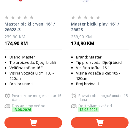
Master bicikl crveni 16" /
Master bicikl plavi 16" /
26628-3
26628
239,90 KM
239,90 KM
174,90 KM
174,90 KM
Brand: Master
Brand: Master
Tip proizvoda: Dječji bicikli
Tip proizvoda: Dječji bicikli
Veličina točka: 16 "
Veličina točka: 16 "
Visina vozača u cm: 105 -
Visina vozača u cm: 105 -
120cm
120cm
Broj brzina: 1
Broj brzina: 1
Povrat robe moguć unutar 15
Povrat robe moguć unutar 15
dana
dana
Dostavljamo već od
Dostavljamo već od
13.08.2026
13.08.2026