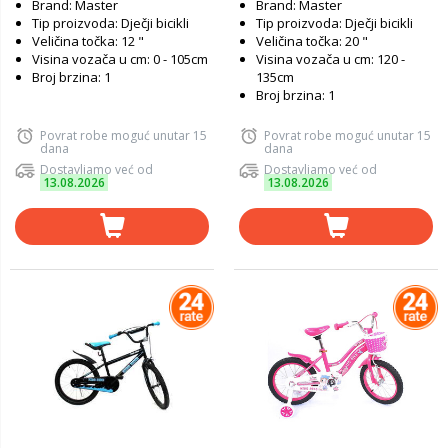
Brand: Master
Brand: Master
Tip proizvoda: Dječji bicikli
Tip proizvoda: Dječji bicikli
Veličina točka: 12 "
Veličina točka: 20 "
Visina vozača u cm: 0 - 105cm
Visina vozača u cm: 120 -
Broj brzina: 1
135cm
Broj brzina: 1
Povrat robe moguć unutar 15
Povrat robe moguć unutar 15
dana
dana
Dostavljamo već od
Dostavljamo već od
13.08.2026
13.08.2026