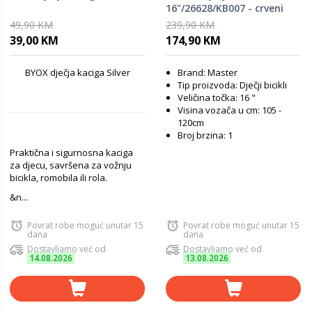
16"/26628/KB007 - crveni
49,90 KM
239,90 KM
39,00 KM
174,90 KM
BYOX dječja kaciga Silver
Brand: Master
Tip proizvoda: Dječji bicikli
Veličina točka: 16 "
Visina vozača u cm: 105 -
120cm
Broj brzina: 1
Praktična i sigurnosna kaciga
za djecu, savršena za vožnju
bicikla, romobila ili rola.
&n...
Povrat robe moguć unutar 15
Povrat robe moguć unutar 15
dana
dana
Dostavljamo već od
Dostavljamo već od
14.08.2026
13.08.2026