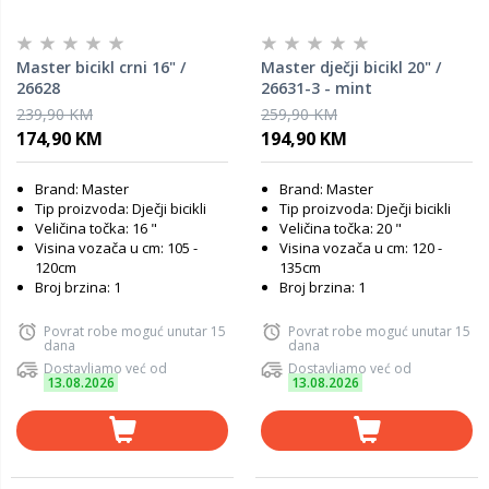
Master bicikl crni 16" /
Master dječji bicikl 20" /
26628
26631-3 - mint
239,90 KM
259,90 KM
174,90 KM
194,90 KM
Brand: Master
Brand: Master
Tip proizvoda: Dječji bicikli
Tip proizvoda: Dječji bicikli
Veličina točka: 16 "
Veličina točka: 20 "
Visina vozača u cm: 105 -
Visina vozača u cm: 120 -
120cm
135cm
Broj brzina: 1
Broj brzina: 1
Povrat robe moguć unutar 15
Povrat robe moguć unutar 15
dana
dana
Dostavljamo već od
Dostavljamo već od
13.08.2026
13.08.2026