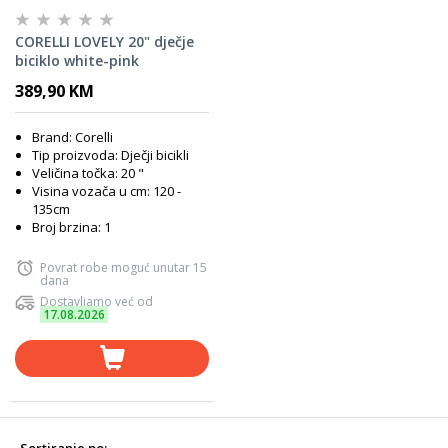
CORELLI LOVELY 20" dječje
biciklo white-pink
389,90 KM
Brand: Corelli
Tip proizvoda: Dječji bicikli
Veličina točka: 20 "
Visina vozača u cm: 120 -
135cm
Broj brzina: 1
Povrat robe moguć unutar 15
dana
Dostavljamo već od
17.08.2026