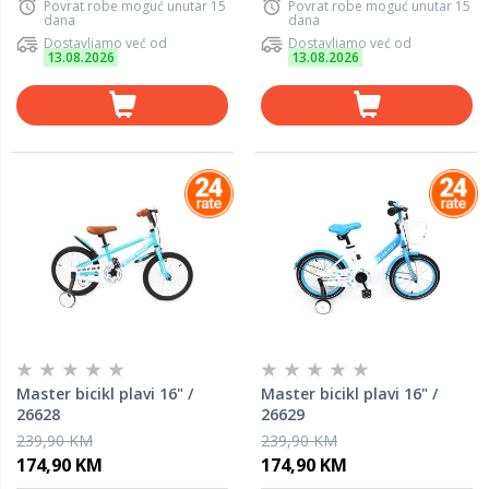
Povrat robe moguć unutar 15
Povrat robe moguć unutar 15
dana
dana
Dostavljamo već od
Dostavljamo već od
13.08.2026
13.08.2026
Master bicikl plavi 16" /
Master bicikl plavi 16" /
26628
26629
239,90 KM
239,90 KM
174,90 KM
174,90 KM