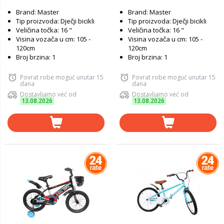
Brand: Master
Brand: Master
Tip proizvoda: Dječji bicikli
Tip proizvoda: Dječji bicikli
Veličina točka: 16 "
Veličina točka: 16 "
Visina vozača u cm: 105 -
Visina vozača u cm: 105 -
120cm
120cm
Broj brzina: 1
Broj brzina: 1
Povrat robe moguć unutar 15
Povrat robe moguć unutar 15
dana
dana
Dostavljamo već od
Dostavljamo već od
13.08.2026
13.08.2026