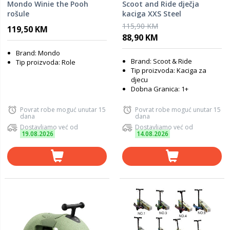
Mondo Winie the Pooh
Scoot and Ride dječja
rošule
kaciga XXS Steel
115,90 KM
119,50 KM
88,90 KM
Brand: Mondo
Brand: Scoot & Ride
Tip proizvoda: Role
Tip proizvoda: Kaciga za
djecu
Dobna Granica: 1+
Povrat robe moguć unutar 15
Povrat robe moguć unutar 15
dana
dana
Dostavljamo već od
Dostavljamo već od
19.08.2026
14.08.2026