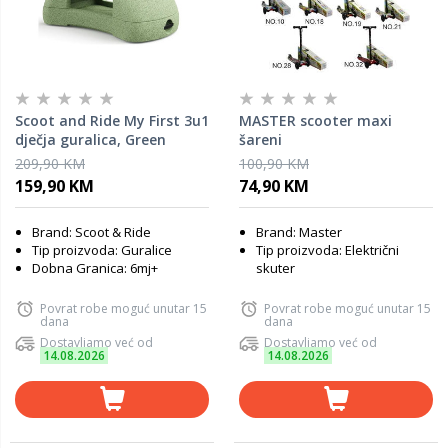
Scoot and Ride My First 3u1
MASTER scooter maxi
dječja guralica, Green
šareni
209,90 KM
100,90 KM
159,90 KM
74,90 KM
Brand: Scoot & Ride
Brand: Master
Tip proizvoda: Guralice
Tip proizvoda: Električni
Dobna Granica: 6mj+
skuter
Povrat robe moguć unutar 15
Povrat robe moguć unutar 15
dana
dana
Dostavljamo već od
Dostavljamo već od
14.08.2026
14.08.2026