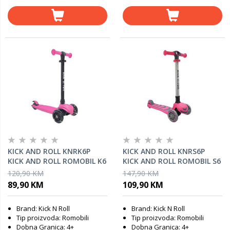
KICK AND ROLL KNRK6P
KICK AND ROLL KNRS6P
KICK AND ROLL ROMOBIL K6
KICK AND ROLL ROMOBIL S6
ROZI
ROZI
120,90 KM
147,90 KM
89,90 KM
109,90 KM
Brand: Kick N Roll
Brand: Kick N Roll
Tip proizvoda: Romobili
Tip proizvoda: Romobili
Dobna Granica: 4+
Dobna Granica: 4+