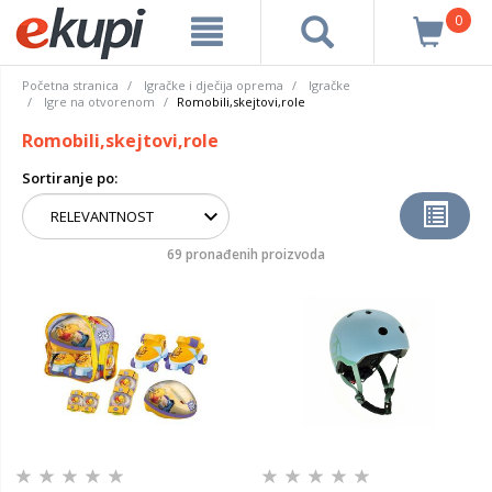
0
Početna stranica
Igračke i dječija oprema
Igračke
Igre na otvorenom
Romobili,skejtovi,role
Romobili,skejtovi,role
Sortiranje po:
69 pronađenih proizvoda