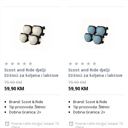
Scoot and Ride dječji
Scoot and Ride dječji
štitnici za koljena i laktove
štitnici za koljena i laktove
XXS, Ash
XXS, Steel
79,90 KM
79,90 KM
59,90 KM
59,90 KM
Brand: Scoot & Ride
Brand: Scoot & Ride
Tip proizvoda: Štitnici
Tip proizvoda: Štitnici
Dobna Granica: 2+
Dobna Granica: 2+
Povrat robe moguć unutar 15
Povrat robe moguć unutar 15
dana
dana