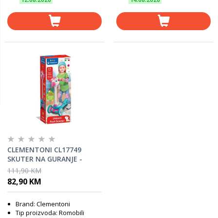
CLEMENTONI CL17749
SKUTER NA GURANJE -
JEDNOROG
111,90 KM
82,90 KM
Brand: Clementoni
Tip proizvoda: Romobili