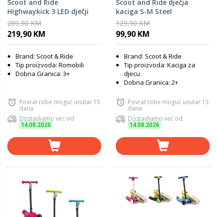
Scoot and Ride
Scoot and Ride dječja
Highwaykick 3 LED dječji
kaciga S-M Steel
romobil, Zelena
289,90 KM
129,90 KM
219,90 KM
99,90 KM
Brand: Scoot & Ride
Brand: Scoot & Ride
Tip proizvoda: Romobili
Tip proizvoda: Kaciga za
Dobna Granica: 3+
djecu
Dobna Granica: 2+
Povrat robe moguć unutar 15
Povrat robe moguć unutar 15
dana
dana
Dostavljamo već od
Dostavljamo već od
14.08.2026
14.08.2026