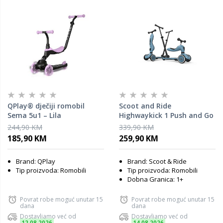
QPlay® dječiji romobil
Scoot and Ride
Sema 5u1 – Lila
Highwaykick 1 Push and Go
dječji romobil 2u1, Steel
244,90 KM
339,90 KM
185,90 KM
259,90 KM
Brand: QPlay
Brand: Scoot & Ride
Tip proizvoda: Romobili
Tip proizvoda: Romobili
Dobna Granica: 1+
Povrat robe moguć unutar 15
Povrat robe moguć unutar 15
dana
dana
Dostavljamo već od
Dostavljamo već od
12.08.2026
14.08.2026