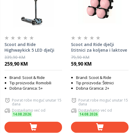
Scoot and Ride
Scoot and Ride dječji
Highwaykick 5 LED dječji
štitnici za koljena i laktove
romobil, Steel
S, Rose
339,90 KM
79,90 KM
259,90 KM
59,90 KM
Brand: Scoot & Ride
Brand: Scoot & Ride
Tip proizvoda: Romobili
Tip proizvoda: Štitnici
Dobna Granica: 5+
Dobna Granica: 2+
Povrat robe moguć unutar 15
Povrat robe moguć unutar 15
dana
dana
Dostavljamo već od
Dostavljamo već od
14.08.2026
14.08.2026