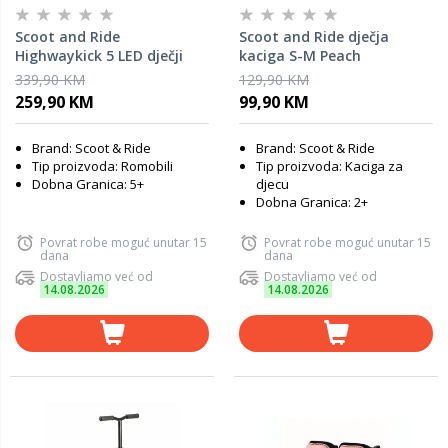
Scoot and Ride
Scoot and Ride dječja
Highwaykick 5 LED dječji
kaciga S-M Peach
romobil, Forest
339,90 KM
129,90 KM
259,90 KM
99,90 KM
Brand: Scoot & Ride
Brand: Scoot & Ride
Tip proizvoda: Romobili
Tip proizvoda: Kaciga za
Dobna Granica: 5+
djecu
Dobna Granica: 2+
Povrat robe moguć unutar 15
Povrat robe moguć unutar 15
dana
dana
Dostavljamo već od
Dostavljamo već od
14.08.2026
14.08.2026