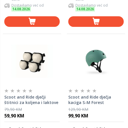
Dostavljamo već od
Dostavljamo već od
14.08.2026
14.08.2026
Scoot and Ride dječji
Scoot and Ride dječja
štitnici za koljena i laktove
kaciga S-M Forest
S, Ash
79,90 KM
129,90 KM
59,90 KM
99,90 KM