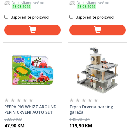
Dostavljamo već od
Dostavljamo već od
18.08.2026
18.08.2026
Usporedite proizvod
Usporedite proizvod
PEPPA PIG WHIZZ AROUND
Tryco Drvena parking
PEPIN CRVENI AUTO SET
garaža
TO8343
68,90 KM
149,90 KM
47,90 KM
119,90 KM