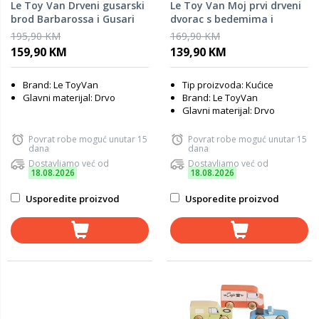
Le Toy Van Drveni gusarski
Le Toy Van Moj prvi drveni
brod Barbarossa i Gusari
dvorac s bedemima i
pokretnim mostom
195,90 KM
169,90 KM
159,90 KM
139,90 KM
Brand: Le ToyVan
Tip proizvoda: Kućice
Glavni materijal: Drvo
Brand: Le ToyVan
Glavni materijal: Drvo
Povrat robe moguć unutar 15
Povrat robe moguć unutar 15
dana
dana
Dostavljamo već od
Dostavljamo već od
18.08.2026
18.08.2026
Usporedite proizvod
Usporedite proizvod