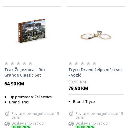
Trax Željeznica - Rio
Tryco Drveni željeznički set
Grande Classic Set
- vozić
99,90 KM
64,90 KM
79,90 KM
Tip proizvoda: Željeznice
Brand: Tryco
Brand: Trax
Povrat robe moguć unutar 15
Povrat robe moguć unutar 15
dana
dana
Dostavljamo već od
Dostavljamo već od
18.08.2026
18.08.2026