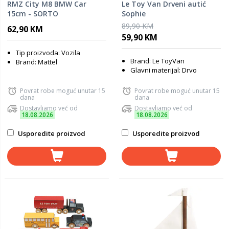
RMZ City M8 BMW Car
Le Toy Van Drveni autić
15cm - SORTO
Sophie
89,90 KM
62,90 KM
59,90 KM
Tip proizvoda: Vozila
Brand: Le ToyVan
Brand: Mattel
Glavni materijal: Drvo
Povrat robe moguć unutar 15
Povrat robe moguć unutar 15
dana
dana
Dostavljamo već od
Dostavljamo već od
18.08.2026
18.08.2026
Usporedite proizvod
Usporedite proizvod