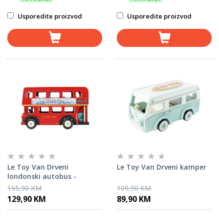
Usporedite proizvod
Usporedite proizvod
Le Toy Van Drveni
Le Toy Van Drveni kamper
londonski autobus -
Londoner
155,90 KM
109,90 KM
129,90 KM
89,90 KM