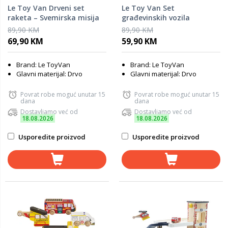
Le Toy Van Drveni set
Le Toy Van Set
raketa – Svemirska misija
građevinskih vozila
89,90 KM
89,90 KM
69,90 KM
59,90 KM
Brand: Le ToyVan
Brand: Le ToyVan
Glavni materijal: Drvo
Glavni materijal: Drvo
Povrat robe moguć unutar 15
Povrat robe moguć unutar 15
dana
dana
Dostavljamo već od
Dostavljamo već od
18.08.2026
18.08.2026
Usporedite proizvod
Usporedite proizvod