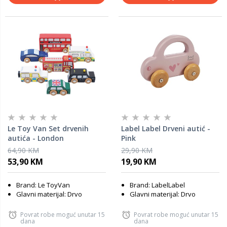
Le Toy Van Set drvenih
Label Label Drveni autić -
autića - London
Pink
64,90 KM
29,90 KM
53,90 KM
19,90 KM
Brand: Le ToyVan
Brand: LabelLabel
Glavni materijal: Drvo
Glavni materijal: Drvo
Povrat robe moguć unutar 15
Povrat robe moguć unutar 15
dana
dana