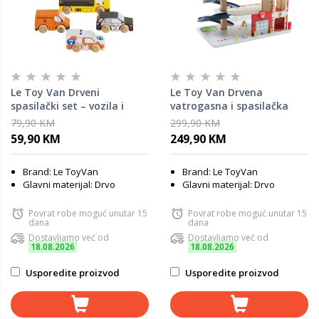
Le Toy Van Drveni
Le Toy Van Drvena
spasilački set – vozila i
vatrogasna i spasilačka
helikopter
garaža
79,90 KM
299,90 KM
59,90 KM
249,90 KM
Brand: Le ToyVan
Brand: Le ToyVan
Glavni materijal: Drvo
Glavni materijal: Drvo
Povrat robe moguć unutar 15
Povrat robe moguć unutar 15
dana
dana
Dostavljamo već od
Dostavljamo već od
18.08.2026
18.08.2026
Usporedite proizvod
Usporedite proizvod