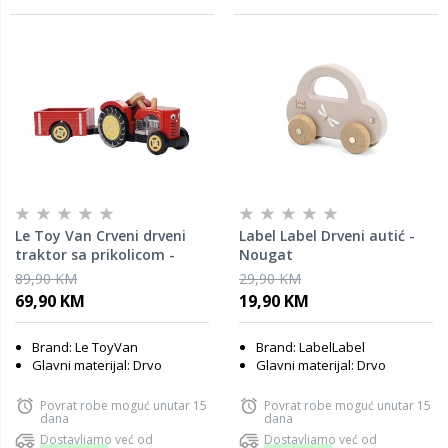
Le Toy Van Crveni drveni
Label Label Drveni autić -
traktor sa prikolicom -
Nougat
Bertie
89,90 KM
29,90 KM
69,90 KM
19,90 KM
Brand: Le ToyVan
Brand: LabelLabel
Glavni materijal: Drvo
Glavni materijal: Drvo
Povrat robe moguć unutar 15
Povrat robe moguć unutar 15
dana
dana
Dostavljamo već od
Dostavljamo već od