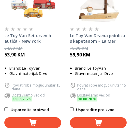
Le Toy Van Set drvenih
Le Toy Van Drvena jedrilica
autića - New York
s kapetanom – La Mer
64,00 KM
79,90 KM
53,90 KM
59,90 KM
Brand: Le ToyVan
Brand: Le ToyVan
Glavni materijal: Drvo
Glavni materijal: Drvo
Povrat robe moguć unutar 15
Povrat robe moguć unutar 15
dana
dana
Dostavljamo već od
Dostavljamo već od
18.08.2026
18.08.2026
Usporedite proizvod
Usporedite proizvod