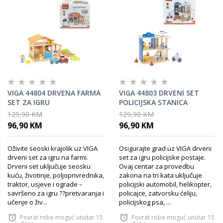
VIGA 44804 DRVENA FARMA
VIGA 44803 DRVENI SET
SET ZA IGRU
POLICIJSKA STANICA
129,90 KM
129,90 KM
96,90 KM
96,90 KM
Oživite seoski krajolik uz VIGA
Osigurajte grad uz VIGA drveni
drveni set za igru na farmi.
set za igru policijske postaje.
Drveni set uključuje seosku
Ovaj centar za provedbu
kuću, životinje, poljoprivrednika,
zakona na tri kata uključuje
traktor, usjeve i ograde –
policijski automobil, helikopter,
savršeno za igru ??pretvaranja i
policajce, zatvorsku ćeliju,
učenje o živ...
policijskog psa, ...
Povrat robe moguć unutar 15
Povrat robe moguć unutar 15