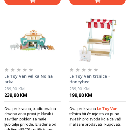
Le Toy Van velika Noina
Le Toy Van tržnica -
arka
Honeybee
289,90 KM
239,90 KM
239,90 KM
199,90 KM
Ova prekrasna, tradicionalna
Ova prekrasna
Le Toy Van
drvena arka pravi je klasik i
tržnica bit će mjesto za puno
savršen poklon za male
svježih proizvoda koje će vaši
ljubitelje prirode. Izrađena od
mališani prodavati i kupovati.
održivog FSC®-certificiranog