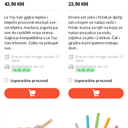
43,90 KM
23,90 KM
Le Toy Van gajba mijeko i
Drveni set zeko i hrčak je dječiji
mliječni proizvodi ima baš sve -
set u kojem se nalazi zečić i
od mlijeka, maslaca, jogurta pa
hrčak, kućica za njih na kojoj se
sve do različitih vrsta sireva.
nalazi posudica za vodu,
Gajba je kompatibilna s Le Toy
zdjelica za jelo i 2 mrkve. Čak i
Van tržnicom. Zašto ne prikupiti
igračke kućni ljubimci trebaju
sve...
dom...
Povrat robe moguć unutar 15
Povrat robe moguć unutar 15
dana
dana
Dostavljamo već od
Dostavljamo već od
14.08.2026
14.08.2026
Usporedite proizvod
Usporedite proizvod