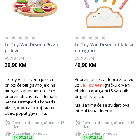
Le Toy Van Drvena Pizza i
Le Toy Van Drveni oblak sa
prilozi
oprugom
49,90 KM
59,90 KM
39,90 KM
49,90 KM
Le Toy Van drvena pizza i
Pripremite se za dobru zabavu
prilozi će biti glavno jelo na
uz
Le Toy Van
igračku drveni
mnogim zabavama koje će
obak sa oprugom i 5 šarenih
pripremati vaši mali domaćini.
duginih štapića.
Set se sastoji od 4 komada
Mališanima će se svidjeti ova
pizze, dodataka koji su na
interaktivna drvena ...
čičak, poput gljiva ili lu...
Povrat robe moguć unutar 15
Povrat robe moguć unutar 15
dana
dana
Dostavljamo već od
Dostavljamo već od
14.08.2026
14.08.2026