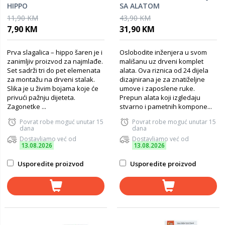
HIPPO
SA ALATOM
11,90 KM
43,90 KM
7,90 KM
31,90 KM
Prva slagalica – hippo šaren je i
Oslobodite inženjera u svom
zanimljiv proizvod za najmlađe.
mališanu uz drveni komplet
Set sadrži tri do pet elemenata
alata. Ova riznica od 24 dijela
za montažu na drveni stalak.
dizajnirana je za znatiželjne
Slika je u živim bojama koje će
umove i zaposlene ruke.
privući pažnju dijeteta.
Prepun alata koji izgledaju
Zagonetke ...
stvarno i pametnih kompone...
Povrat robe moguć unutar 15
Povrat robe moguć unutar 15
dana
dana
Dostavljamo već od
Dostavljamo već od
13.08.2026
13.08.2026
Usporedite proizvod
Usporedite proizvod