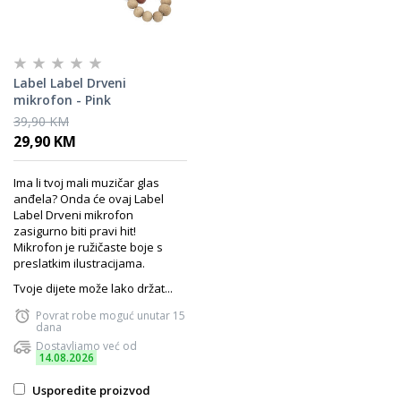
Label Label Drveni
mikrofon - Pink
39,90 KM
29,90 KM
Ima li tvoj mali muzičar glas
anđela? Onda će ovaj Label
Label Drveni mikrofon
zasigurno biti pravi hit!
Mikrofon je ružičaste boje s
preslatkim ilustracijama.
Tvoje dijete može lako držat...
Povrat robe moguć unutar 15
dana
Dostavljamo već od
14.08.2026
Usporedite proizvod