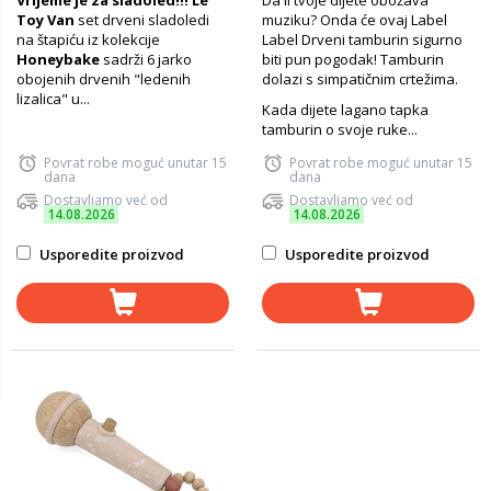
Vrijeme je za sladoled!!!
Le
Da li tvoje dijete obožava
Toy Van
set drveni sladoledi
muziku? Onda će ovaj Label
na štapiću iz kolekcije
Label Drveni tamburin sigurno
Honeybake
sadrži 6 jarko
biti pun pogodak! Tamburin
obojenih drvenih "ledenih
dolazi s simpatičnim crtežima.
lizalica" u...
Kada dijete lagano tapka
tamburin o svoje ruke...
Povrat robe moguć unutar 15
Povrat robe moguć unutar 15
dana
dana
Dostavljamo već od
Dostavljamo već od
14.08.2026
14.08.2026
Usporedite proizvod
Usporedite proizvod