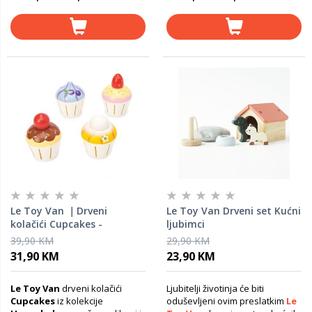
Le Toy Van ｜Drveni
Le Toy Van Drveni set Kućni
kolačići Cupcakes -
ljubimci
Honeybake
39,90 KM
29,90 KM
31,90 KM
23,90 KM
Le Toy Van
drveni kolačići
Ljubitelji životinja će biti
Cupcakes
iz kolekcije
oduševljeni ovim preslatkim
Le