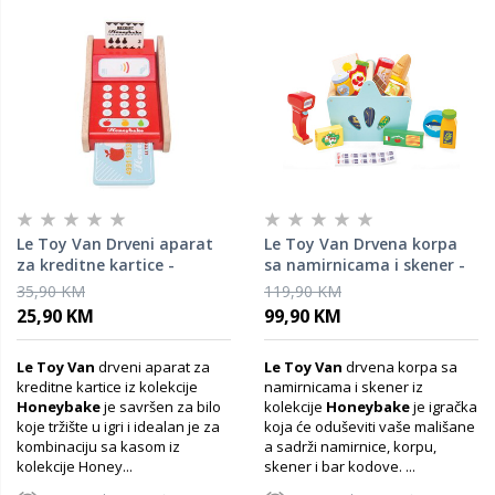
Le Toy Van Drveni aparat
Le Toy Van Drvena korpa
za kreditne kartice -
sa namirnicama i skener -
Honeybake
Honeybake
35,90 KM
119,90 KM
25,90 KM
99,90 KM
Le Toy Van
drveni aparat za
Le Toy Van
drvena korpa sa
kreditne kartice iz kolekcije
namirnicama i skener iz
Honeybake
je savršen za bilo
kolekcije
Honeybake
je igračka
koje tržište u igri i idealan je za
koja će oduševiti vaše mališane
kombinaciju sa kasom iz
a sadrži namirnice, korpu,
kolekcije Honey...
skener i bar kodove. ...