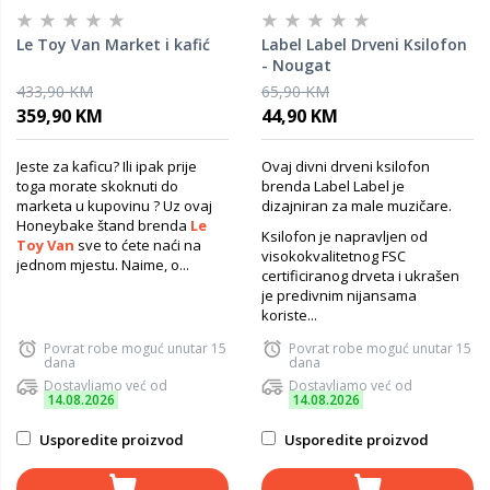
Le Toy Van Market i kafić
Label Label Drveni Ksilofon
- Nougat
433,90 KM
65,90 KM
359,90 KM
44,90 KM
Jeste za kaficu? Ili ipak prije
Ovaj divni drveni ksilofon
toga morate skoknuti do
brenda Label Label je
marketa u kupovinu ? Uz ovaj
dizajniran za male muzičare.
Honeybake štand brenda
Le
Ksilofon je napravljen od
Toy Van
sve to ćete naći na
visokokvalitetnog FSC
jednom mjestu. Naime, o...
certificiranog drveta i ukrašen
je predivnim nijansama
koriste...
Povrat robe moguć unutar 15
Povrat robe moguć unutar 15
dana
dana
Dostavljamo već od
Dostavljamo već od
14.08.2026
14.08.2026
Usporedite proizvod
Usporedite proizvod