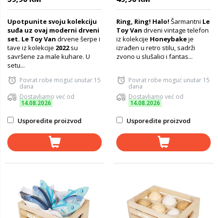
Upotpunite svoju kolekciju
Ring, Ring! Halo!
Šarmantni
Le
suđa uz ovaj moderni drveni
Toy Van
drveni vintage telefon
set.
Le Toy Van
drvene šerpe i
iz kolekcije
Honeybake
je
tave iz kolekcije
2022
su
izrađen u retro stilu, sadrži
savršene za male kuhare. U
zvono u slušalici i fantas...
setu...
Povrat robe moguć unutar 15
Povrat robe moguć unutar 15
dana
dana
Dostavljamo već od
Dostavljamo već od
14.08.2026
14.08.2026
Usporedite proizvod
Usporedite proizvod