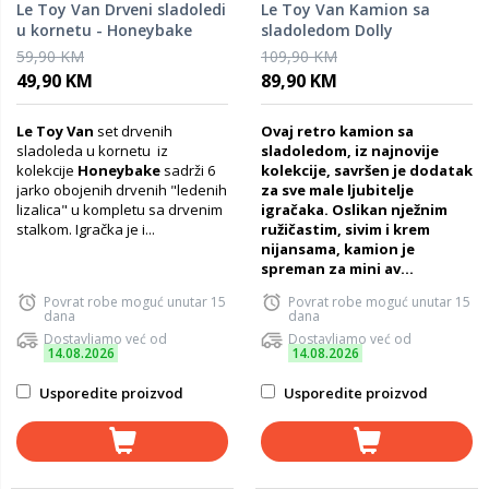
Le Toy Van Drveni sladoledi
Le Toy Van Kamion sa
u kornetu - Honeybake
sladoledom Dolly
59,90 KM
109,90 KM
49,90 KM
89,90 KM
Le Toy Van
set drvenih
Ovaj retro kamion sa
sladoleda u kornetu iz
sladoledom, iz najnovije
kolekcije
Honeybake
sadrži 6
kolekcije, savršen je dodatak
jarko obojenih drvenih "ledenih
za sve male ljubitelje
lizalica" u kompletu sa drvenim
igračaka. Oslikan nježnim
stalkom. Igračka je i...
ružičastim, sivim i krem
nijansama, kamion je
spreman za mini av...
Povrat robe moguć unutar 15
Povrat robe moguć unutar 15
dana
dana
Dostavljamo već od
Dostavljamo već od
14.08.2026
14.08.2026
Usporedite proizvod
Usporedite proizvod