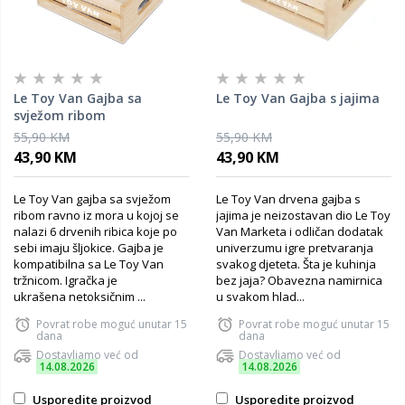
Le Toy Van Gajba sa
Le Toy Van Gajba s jajima
svježom ribom
55,90 KM
55,90 KM
43,90 KM
43,90 KM
Le Toy Van gajba sa svježom
Le Toy Van drvena gajba s
ribom ravno iz mora u kojoj se
jajima je neizostavan dio Le Toy
nalazi 6 drvenih ribica koje po
Van Marketa i odličan dodatak
sebi imaju šljokice. Gajba je
univerzumu igre pretvaranja
kompatibilna sa Le Toy Van
svakog djeteta. Šta je kuhinja
tržnicom. Igračka je
bez jaja? Obavezna namirnica
ukrašena netoksičnim ...
u svakom hlad...
Povrat robe moguć unutar 15
Povrat robe moguć unutar 15
dana
dana
Dostavljamo već od
Dostavljamo već od
14.08.2026
14.08.2026
Usporedite proizvod
Usporedite proizvod