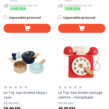
dana
dana
Dostavljamo već od
Dostavljamo već od
13.08.2026
13.08.2026
Usporedite proizvod
Usporedite proizvod
Le Toy Van Drvene šerpe i
Le Toy Van Drveni vintage
tave
telefon - Honeybake
89,90 KM
59,90 KM
59,90 KM
49,90 KM