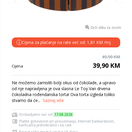
Drži sliku za zoom
Cijena za plaćanje na rate već od: 1,81 KM /mj.
i
49,90 KM
39,90 KM
Cijena
Ne možemo zamisliti bolji okus od čokolade, a upravo
od nje napravljena je ova slasna Le Toy Van drvena
čokoladna rođendanska torta! Ova torta izgleda toliko
stvarno da će...
Saznaj više
Dostavljamo već od
17.08.2026
Platite gotovinom pri preuzimanju, Internet bankarstvom,
karticama jednokratno i na rate
Povrat robe moguć unutar 15 dana