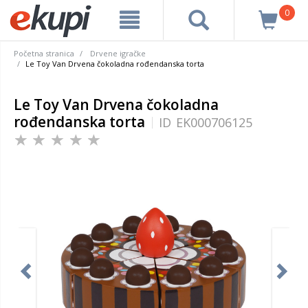
0
Početna stranica
Drvene igračke
Le Toy Van Drvena čokoladna rođendanska torta
Le Toy Van Drvena čokoladna
rođendanska torta
ID
EK000706125