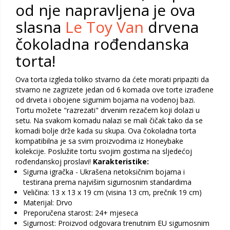
od nje napravljena je ova
slasna
Le Toy Van
drvena
čokoladna rođendanska
torta!
Ova torta izgleda toliko stvarno da ćete morati pripaziti da
stvarno ne zagrizete jedan od 6 komada ove torte izrađene
od drveta i obojene sigurnim bojama na vodenoj bazi.
Tortu možete "razrezati" drvenim rezačem koji dolazi u
setu. Na svakom komadu nalazi se mali čičak tako da se
komadi bolje drže kada su skupa. Ova čokoladna torta
kompatibilna je sa svim proizvodima iz Honeybake
kolekcije. Poslužite tortu svojim gostima na sljedećoj
rođendanskoj proslavi!
Karakteristike:
Sigurna igračka - Ukrašena netoksičnim bojama i
testirana prema najvišim sigurnosnim standardima
Veličina: 13 x 13 x 19 cm (visina 13 cm, prečnik 19 cm)
Materijal: Drvo
Preporučena starost: 24+ mjeseca
Sigurnost: Proizvod odgovara trenutnim EU sigurnosnim