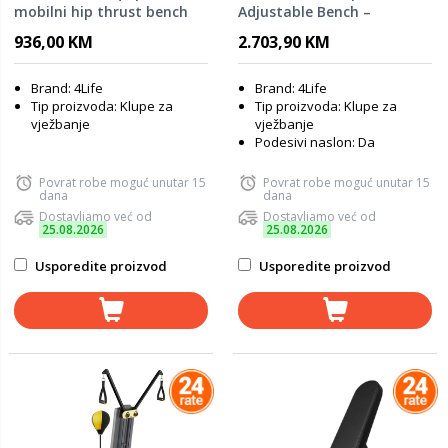
mobilni hip thrust bench
Adjustable Bench –
klupa
podesiva klupa za
936,00 KM
2.703,90 KM
vježbanje
Brand: 4Life
Brand: 4Life
Tip proizvoda: Klupe za
Tip proizvoda: Klupe za
vježbanje
vježbanje
Podesivi naslon: Da
Povrat robe moguć unutar 15
Povrat robe moguć unutar 15
dana
dana
Dostavljamo već od
Dostavljamo već od
25.08.2026
25.08.2026
Usporedite proizvod
Usporedite proizvod