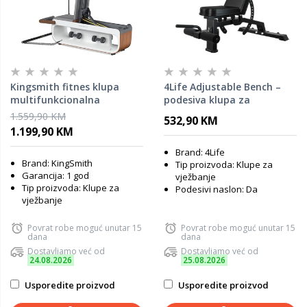
Kingsmith fitnes klupa
4Life Adjustable Bench –
multifunkcionalna
podesiva klupa za
vježbanje
1.559,90 KM
532,90 KM
1.199,90 KM
Brand: 4Life
Brand: KingSmith
Tip proizvoda: Klupe za
Garancija: 1 god
vježbanje
Tip proizvoda: Klupe za
Podesivi naslon: Da
vježbanje
Povrat robe moguć unutar 15
Povrat robe moguć unutar 15
dana
dana
Dostavljamo već od
Dostavljamo već od
24.08.2026
25.08.2026
Usporedite proizvod
Usporedite proizvod