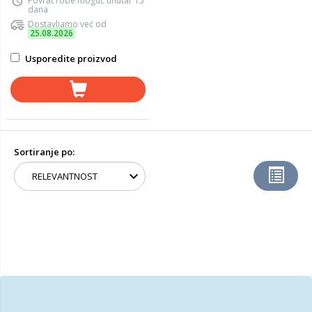
Povrat robe moguć unutar 15
dana
Dostavljamo već od
25.08.2026
Usporedite proizvod
Sortiranje po: