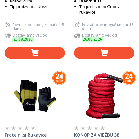
Brand: 4Life
Brand: 4Life
Tip proizvoda: Utezi
Tip proizvoda: Gripovi i
rukavice
Povrat robe moguć unutar 15
Povrat robe moguć unutar 15
dana
dana
Dostavljamo već od
Dostavljamo već od
26.08.2026
26.08.2026
Proteini.si Rukavice
KONOP ZA VJEŽBU 38