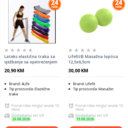
Lateks elastična traka za
Lifefit® Masažna loptica
vježbanje sa opetrećenjem
12,5x6,5cm
11kg-23kg CRNA Crna
20,90 KM
30,00 KM
Brand: 4Life
Brand: Lifefit
Tip proizvoda: Elastične
Tip proizvoda: Masažer
trake
Povrat robe moguć unutar 15
Povrat robe moguć unutar 15
dana
dana
Dostavljamo već od
Dostavljamo već od
26.08.2026
19.08.2026