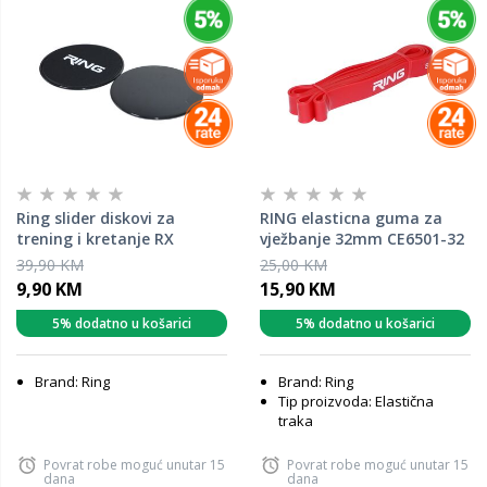
Ring slider diskovi za
RING elasticna guma za
trening i kretanje RX
vježbanje 32mm CE6501-32
SLIDERS
39,90 KM
25,00 KM
9,90 KM
15,90 KM
5% dodatno u košarici
5% dodatno u košarici
Brand: Ring
Brand: Ring
Tip proizvoda: Elastična
traka
Povrat robe moguć unutar 15
Povrat robe moguć unutar 15
dana
dana