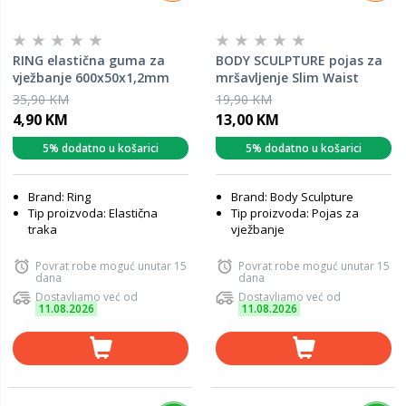
RING elastična guma za
BODY SCULPTURE pojas za
vježbanje 600x50x1,2mm
mršavljenje Slim Waist
Toner
35,90 KM
19,90 KM
4,90 KM
13,00 KM
5% dodatno u košarici
5% dodatno u košarici
Brand: Ring
Brand: Body Sculpture
Tip proizvoda: Elastična
Tip proizvoda: Pojas za
traka
vježbanje
Povrat robe moguć unutar 15
Povrat robe moguć unutar 15
dana
dana
Dostavljamo već od
Dostavljamo već od
11.08.2026
11.08.2026