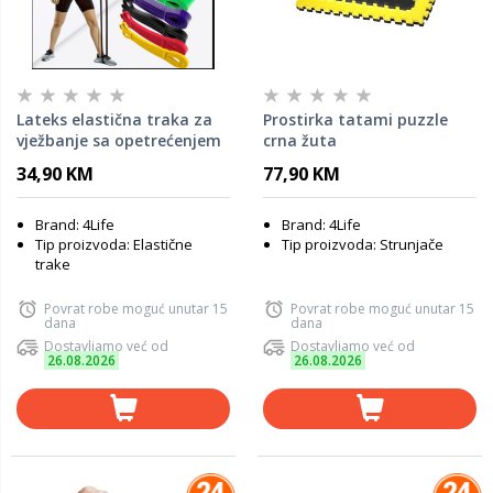
Lateks elastična traka za
Prostirka tatami puzzle
vježbanje sa opetrećenjem
crna žuta
45-55kg - Zelena Zelena
34,90 KM
77,90 KM
Brand: 4Life
Brand: 4Life
Tip proizvoda: Elastične
Tip proizvoda: Strunjače
trake
Povrat robe moguć unutar 15
Povrat robe moguć unutar 15
dana
dana
Dostavljamo već od
Dostavljamo već od
26.08.2026
26.08.2026