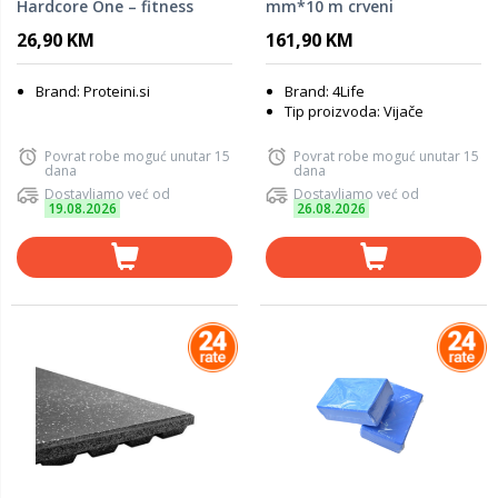
Hardcore One – fitness
mm*10 m crveni
rukavice za teške treninge
26,90 KM
161,90 KM
- S
Brand: Proteini.si
Brand: 4Life
Tip proizvoda: Vijače
Povrat robe moguć unutar 15
Povrat robe moguć unutar 15
dana
dana
Dostavljamo već od
Dostavljamo već od
19.08.2026
26.08.2026