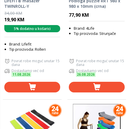
LIFEFIT® masažer
Podloga puzzle RRT 980 x
TWINROLL-Y
980 x 10mm (crna)
34,00 KM
77,90 KM
19,90 KM
Brand: 4Life
5% dodatno u košarici
Tip proizvoda: Strunjače
Brand: Lifefit
Tip proizvoda: Rolleri
Povrat robe moguć unutar 15
Povrat robe moguć unutar 15
dana
dana
Dostavljamo već od
Dostavljamo već od
11.08.2026
26.08.2026