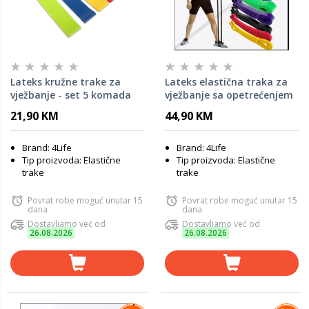
Lateks kružne trake za
Lateks elastična traka za
vježbanje - set 5 komada
vježbanje sa opetrećenjem
55-80kg - Plava Plava
21,90 KM
44,90 KM
Brand: 4Life
Brand: 4Life
Tip proizvoda: Elastične
Tip proizvoda: Elastične
trake
trake
Povrat robe moguć unutar 15
Povrat robe moguć unutar 15
dana
dana
Dostavljamo već od
Dostavljamo već od
26.08.2026
26.08.2026