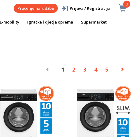
0
Praćenje narudžbe
Prijava / Registracija
E-mobility
Igračke i dječja oprema
Supermarket
1
2
3
4
5