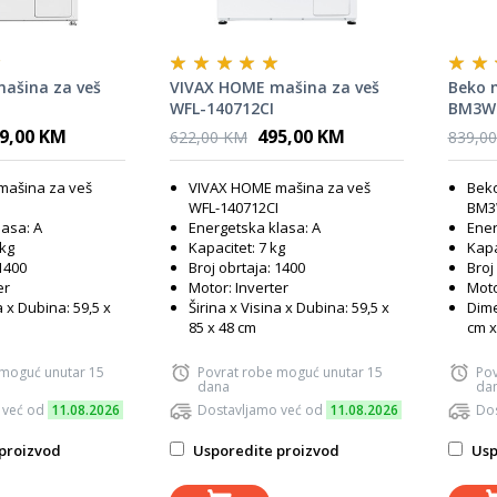
ašina za veš
VIVAX HOME mašina za veš
Beko 
WFL-140712CI
BM3W
9,00 KM
495,00 KM
622,00 KM
839,0
mašina za veš
VIVAX HOME mašina za veš
Beko
WFL-140712CI
BM3
lasa: A
Energetska klasa: A
Ener
 kg
Kapacitet: 7 kg
Kapa
 1400
Broj obrtaja: 1400
Broj
er
Motor: Inverter
Moto
a x Dubina: 59,5 x
Širina x Visina x Dubina: 59,5 x
Dime
85 x 48 cm
cm x
 moguć unutar 15
Povrat robe moguć unutar 15
Pov
dana
da
 već od
11.08.2026
Dostavljamo već od
11.08.2026
Dos
proizvod
Usporedite proizvod
Usp