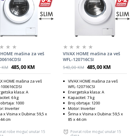
 HOME mašina za veš
VIVAX HOME mašina za veš
00616CDSI
WFL-120716CSI
485,00 KM
485,00 KM
0 KM
540,00 KM
AX HOME mašina za veš
VIVAX HOME mašina za veš
-100616CDSI
WFL-120716CSI
getska klasa: A
Energetska klasa: A
citet: 6 kg
Kapacitet: 7 kg
 obrtaja: 1000
Broj obrtaja: 1200
r: Inverter
Motor: Inverter
na x Visina x Dubina: 59,5 x
Širina x Visina x Dubina: 59,5 x
 44 cm
85 x 44 cm
vrat robe moguć unutar 15
Povrat robe moguć unutar 15
na
dana