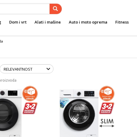
g
Dom i vrt
Alati i mašine
Auto i moto oprema
Fitness
ša
proizvoda