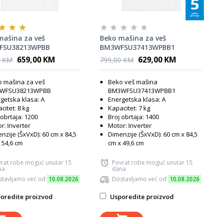
mašina za veš
Beko mašina za veš
FSU38213WPBB
BM3WFSU37413WPBB1
659,00 KM
629,00 KM
0 KM
799,00 KM
 mašina za veš
Beko veš mašina
WFSU38213WPBB
BM3WFSU37413WPBB1
getska klasa: A
Energetska klasa: A
citet: 8 kg
Kapacitet: 7 kg
 obrtaja: 1200
Broj obrtaja: 1400
r: Inverter
Motor: Inverter
nzije (ŠxVxD): 60 cm x 84,5
Dimenzije (ŠxVxD): 60 cm x 84,5
 54,6 cm
cm x 49,6 cm
rat robe moguć unutar 15
Povrat robe moguć unutar 15
na
dana
tavljamo već od
10.08.2026
Dostavljamo već od
10.08.2026
oredite proizvod
Usporedite proizvod