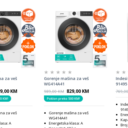
na za veš
Gorenje mašina za veš
Indes
WG414A41
91495
9,00 KM
829,00 KM
989,00 KM
769,0
0 KM!
Poklon preko 500 KM!
Inde
914
na za veš
Gorenje mašina za veš
Ener
WG414A41
Kapa
lasa: A
Energetska klasa: A
Broj