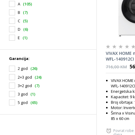
A
(105)
B
(7)
C
(5)
D
(6)
E
(1)
VIVAX HOME m
Garancija:
WFL-140912CI
56
716,00 KM
2 god
(26)
2+3 god
(24)
VIVAX HOME 
3+2 god
(7)
WFL-140912C
Energetska k
3 god
(1)
Kapacitet: 9 
Broj obrtaja:
5 god
(65)
Motor: Invert
Širina x Visin
85 x 60 cm
Povrat robe
dana