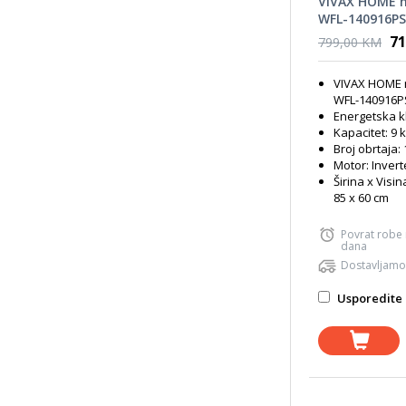
VIVAX HOME m
WFL-140916PS
71
799,00 KM
VIVAX HOME 
WFL-140916P
Energetska k
Kapacitet: 9 
Broj obrtaja:
Motor: Invert
Širina x Visin
85 x 60 cm
Povrat robe
dana
Dostavljamo
Usporedite 