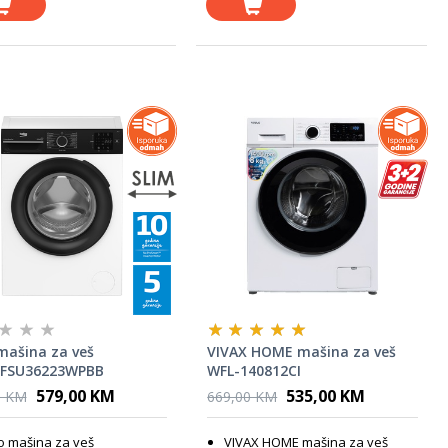
mašina za veš
VIVAX HOME mašina za veš
FSU36223WPBB
WFL-140812CI
579,00 KM
535,00 KM
0 KM
669,00 KM
o mašina za veš
VIVAX HOME mašina za veš