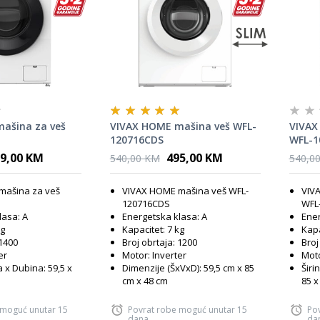
ašina za veš
VIVAX HOME mašina veš WFL-
VIVAX
120716CDS
WFL-1
9,00 KM
495,00 KM
540,00 KM
540,0
mašina za veš
VIVAX HOME mašina veš WFL-
VIV
I
120716CDS
WFL
lasa: A
Energetska klasa: A
Ener
kg
Kapacitet: 7 kg
Kapa
 1400
Broj obrtaja: 1200
Broj
er
Motor: Inverter
Moto
a x Dubina: 59,5 x
Dimenzije (ŠxVxD): 59,5 cm x 85
Širi
cm x 48 cm
85 x
 moguć unutar 15
Povrat robe moguć unutar 15
Po
dana
da