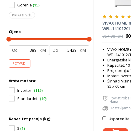
Gorenje
(15)
PRIKAŽI VIŠE
VIVAX HOME m
WFL-141012CI
Cijena
60
764,00 KM
VIVAX HOME 
Od
KM
Do
KM
WFL-141012CI
Energetska k
POTVRDI
Kapacitet: 10
Broj obrtaja:
Motor: Invert
Vrsta motora:
Širina x Visin
85 x 60 cm
Inverter
(115)
Povrat robe
Standardni
(10)
dana
Dostavljamo
Usporedite 
Kapacitet pranja (kg):
5
(1)