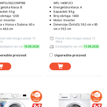
WFSU36223WPBB
WFL-140812CI
getska klasa: B
Energetska klasa: A
citet: 6 kg
Kapacitet: 8 kg
 obrtaja: 1200
Broj obrtaja: 1400
r: Inverter
Motor: Inverter
na x Visina x Dubina: 60 x
Dimenzije (ŠxVxD): 59,5 cm x 85
 x 44,6 cm
cm x 59,5 cm
vrat robe moguć unutar 15
Povrat robe moguć unutar 15
na
dana
stavljamo već od
10.08.2026
Dostavljamo već od
11.08.2026
oredite proizvod
Usporedite proizvod