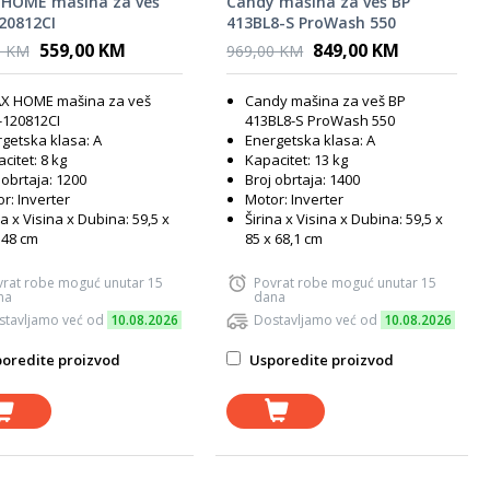
 HOME mašina za veš
Candy mašina za veš BP
20812CI
413BL8-S ProWash 550
559,00 KM
849,00 KM
0 KM
969,00 KM
AX HOME mašina za veš
Candy mašina za veš BP
-120812CI
413BL8-S ProWash 550
getska klasa: A
Energetska klasa: A
citet: 8 kg
Kapacitet: 13 kg
 obrtaja: 1200
Broj obrtaja: 1400
r: Inverter
Motor: Inverter
na x Visina x Dubina: 59,5 x
Širina x Visina x Dubina: 59,5 x
 48 cm
85 x 68,1 cm
vrat robe moguć unutar 15
Povrat robe moguć unutar 15
na
dana
stavljamo već od
10.08.2026
Dostavljamo već od
10.08.2026
oredite proizvod
Usporedite proizvod