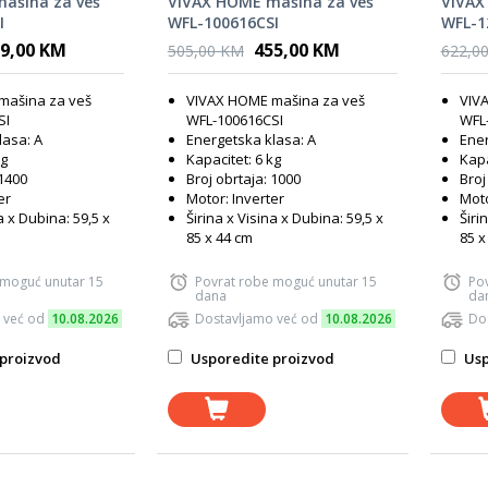
ašina za veš
VIVAX HOME mašina za veš
VIVAX
I
WFL-100616CSI
WFL-1
9,00 KM
455,00 KM
505,00 KM
622,0
mašina za veš
VIVAX HOME mašina za veš
VIV
SI
WFL-100616CSI
WFL
lasa: A
Energetska klasa: A
Ener
kg
Kapacitet: 6 kg
Kapa
 1400
Broj obrtaja: 1000
Broj
er
Motor: Inverter
Moto
a x Dubina: 59,5 x
Širina x Visina x Dubina: 59,5 x
Širi
85 x 44 cm
85 x
 moguć unutar 15
Povrat robe moguć unutar 15
Po
dana
da
 već od
10.08.2026
Dostavljamo već od
10.08.2026
Do
proizvod
Usporedite proizvod
Usp