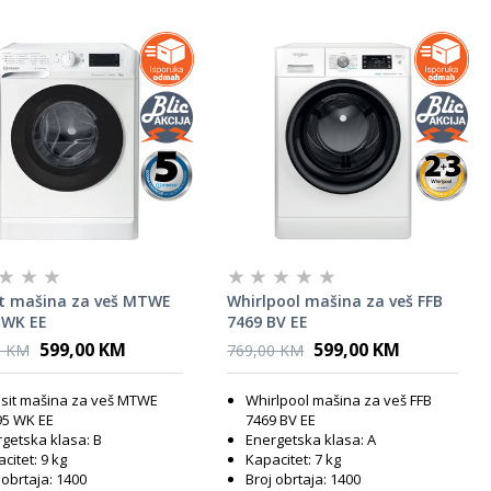
it mašina za veš MTWE
Whirlpool mašina za veš FFB
 WK EE
7469 BV EE
599,00 KM
599,00 KM
0 KM
769,00 KM
sit mašina za veš MTWE
Whirlpool mašina za veš FFB
95 WK EE
7469 BV EE
getska klasa: B
Energetska klasa: A
citet: 9 kg
Kapacitet: 7 kg
 obrtaja: 1400
Broj obrtaja: 1400