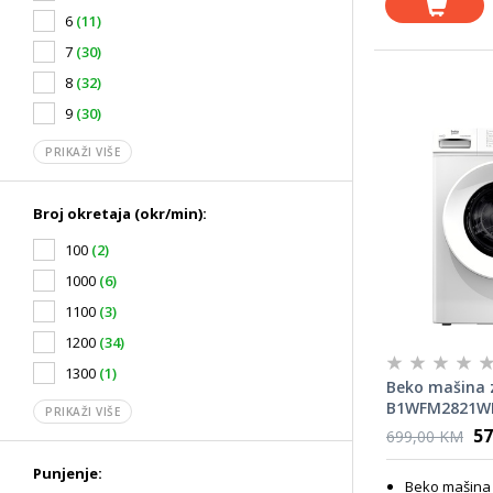
6
(11)
7
(30)
8
(32)
9
(30)
PRIKAŽI VIŠE
Broj okretaja (okr/min):
100
(2)
1000
(6)
1100
(3)
1200
(34)
1300
(1)
Beko mašina 
B1WFM2821W
PRIKAŽI VIŠE
57
699,00 KM
Punjenje:
Beko mašina 