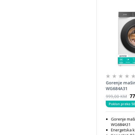
Gorenje maši
WG684A31
77
999,00 KM
Poklon preko 50
Gorenje maši
WG684A31
Energetska k