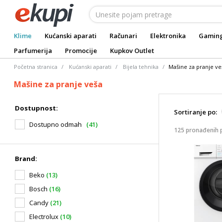
Klime
Kućanski aparati
Računari
Elektronika
Gamin
Parfumerija
Promocije
Kupkov Outlet
Početna stranica
Kućanski aparati
Bijela tehnika
Mašine za pranje ve
Mašine za pranje veša
Dostupnost:
Sortiranje po:
Dostupno odmah
(41)
125 pronađenih 
Brand:
Beko
(13)
Bosch
(16)
Candy
(21)
Electrolux
(10)