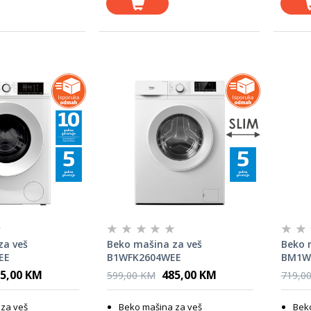
za veš
Beko mašina za veš
Beko 
EE
B1WFK2604WEE
BM1W
5,00 KM
485,00 KM
599,00 KM
719,0
za veš
Beko mašina za veš
Bek