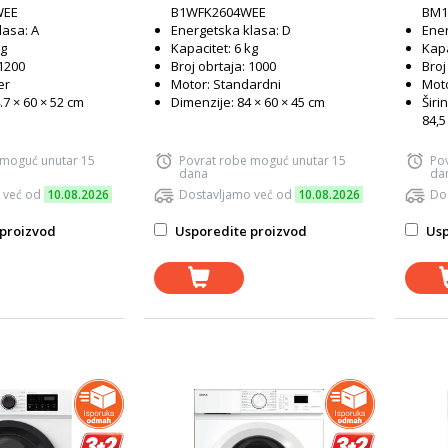
WEE
B1WFK2604WEE
BM1
lasa: A
Energetska klasa: D
Ener
kg
Kapacitet: 6 kg
Kapa
 1200
Broj obrtaja: 1000
Broj
er
Motor: Standardni
Moto
.7 × 60 × 52 cm
Dimenzije: 84 × 60 × 45 cm
Širi
84,5
 moguć unutar 15
Povrat robe moguć unutar 15
Po
dana
da
 već od
10.08.2026
Dostavljamo već od
10.08.2026
Do
proizvod
Usporedite proizvod
Usp