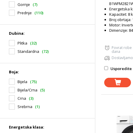
B1WFM2821
Gornje
(7)
Energetska k
Prednje
(110)
Kapacitet: 8 
Broj obrtaja:
Motor: Invert
Dimenzije: 84
Dubina:
Plitka
(32)
Povrat robe
Standardna
(72)
dana
Dostavljamo
Usporedite 
Boja:
Bijela
(75)
Bijela/Crna
(5)
Crna
(3)
Srebrna
(1)
Energetska klasa: