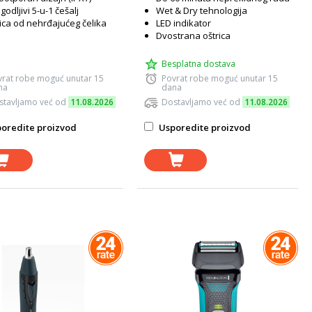
agodljivi 5-u-1 češalj
Wet & Dry tehnologija
ica od nehrđajućeg čelika
LED indikator
Dvostrana oštrica
Besplatna dostava
vrat robe moguć unutar 15
Povrat robe moguć unutar 15
na
dana
stavljamo već od
11.08.2026
Dostavljamo već od
11.08.2026
oredite proizvod
Usporedite proizvod