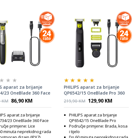
S aparat za brijanje
PHILIPS aparat za brijanje
4/23 OneBlade 360 Face
QP6542/15 OneBlade Pro 360
Face + Body
86,90 KM
129,90 KM
0 KM
219,90 KM
IPS aparat za brijanje
PHILIPS aparat za brijanje
734/23 OneBlade 360 Face
QP6542/15 OneBlade Pro
učje primjene: Lice
Područje primjene: Brada, kosa
0 minuta neprekidnog rada
i tijelo
otporan dizajn (IPX7)
Do 60 minuta neprekidnog rada