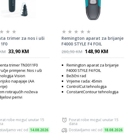
a trimer za nos i uši
Remington aparat za brijanje
1F0
F4000 STYLE F4 FOIL
33,90 KM
148,90 KM
 KM
260,90 KM
enta trimer TN3011F0
Remington aparat za brijanje
učje primjene: Nos i uši
F4000 STYLE F4 FOIL
ologija Vision
Bežični rad
rijsko napajaje (AA
Vrijeme rada: 45min
rije)
ControlCut tehnologija
em rotirajućih noževa
ConstantContour tehnologija
dijelovi perivi
vrat robe moguć unutar 15
Povrat robe moguć unutar 15
na
dana
stavljamo već od
14.08.2026
Dostavljamo već od
18.08.2026