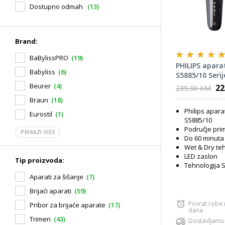
Dostupno odmah
(13)
Brand:
BaBylissPRO
(19)
PHILIPS aparat
Babyliss
(6)
S5885/10 Serij
Beurer
(4)
22
239,00 KM
Braun
(18)
Philips apara
Eurostil
(1)
S5885/10
Područje prim
PRIKAŽI VIŠE
Do 60 minuta
Wet & Dry te
LED zaslon
Tip proizvoda:
Tehnologija 
Aparati za šišanje
(7)
Brijaći aparati
(59)
Povrat robe
Pribor za brijaće aparate
(17)
dana
Trimeri
(43)
Dostavljamo