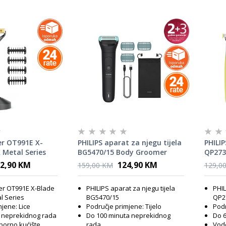
er OT991E X-
PHILIPS aparat za njegu tijela
PHILIP
 Metal Series
BG5470/15 Body Groomer
QP273
Series 5000
2,90 KM
124,90 KM
159,00 KM
129,0
mer OT991E X-Blade
PHILIPS aparat za njegu tijela
PHIL
l Series
BG5470/15
QP2
jene: Lice
Područje primjene: Tijelo
Podr
 neprekidnog rada
Do 100 minuta neprekidnog
Do 6
orno kućište
rada
Vodo