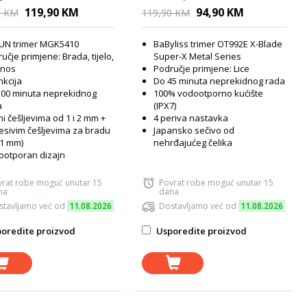
Navy Gold
119,90 KM
94,90 KM
0 KM
119,90 KM
UN trimer MGK5410
BaByliss trimer OT992E X-Blade
učje primjene: Brada, tijelo,
Super-X Metal Series
i nos
Područje primjene: Lice
nkcija
Do 45 minuta neprekidnog rada
100 minuta neprekidnog
100% vodootporno kućište
a
(IPX7)
ni češljevima od 1 i 2 mm +
4 periva nastavka
sivim češljevima za bradu
Japansko sečivo od
21 mm)
nehrđajućeg čelika
ootporan dizajn
vrat robe moguć unutar 15
Povrat robe moguć unutar 15
na
dana
stavljamo već od
11.08.2026
Dostavljamo već od
11.08.2026
oredite proizvod
Usporedite proizvod