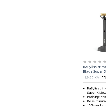
BaByliss trim
Blade Super-X
Black Chrome
11
139,90 KM
BaByliss tri
Super-X Meta
Područje prim
Do 45 minuta
100% vodootp