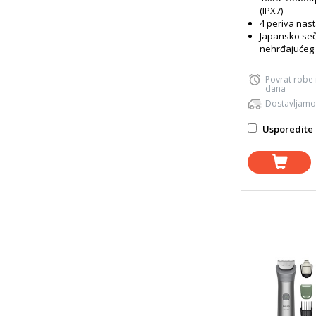
(IPX7)
4 periva nas
Japansko seč
nehrđajućeg 
Povrat robe
dana
Dostavljamo
Usporedite 