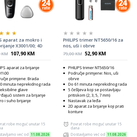
S aparat za mokro i
PHILIPS trimer NT5650/16 za
rijanje X3001/00; 4D
nos, uši i obrve
107,90 KM
52,90 KM
0 KM
79,00 KM
IPS aparat za brijanje
PHILIPS trimer NT5650/16
1\00
Područje primjene: Nos, uši
učje primjene: Brada
obrve
0 minuta neprekidnog rada
Do 61 minuta neprekidnog rada
leksibilne glave
5 češljeva koji se postavljaju
đajući sistem za brijanje
pritiskom (2, 3, 5, 7 mm)
o i suho brijanje
Nastavak za leđa
2D aparat za brijanje koji prati
konture
rat robe moguć unutar 15
Povrat robe moguć unutar 15
na
dana
tavljamo već od
11.08.2026
Dostavljamo već od
11.08.2026