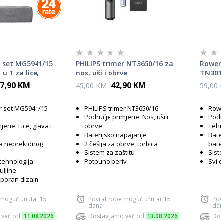
r set MG5941/15
PHILIPS trimer NT3650/16 za
Rowent
 u 1 za lice,
nos, uši i obrve
TN301
7,90 KM
42,90 KM
45,00 KM
59,00
er set MG5941/15
PHILIPS trimer NT3650/16
Row
Područje primjene: Nos, uši i
Podr
jene: Lice, glava i
obrve
Tehn
Baterijsko napajanje
Bate
ta neprekidnog
2 češlja za obrve, torbica
bate
Sistem za zaštitu
Sist
tehnologija
Potpuno periv
Svi 
uljine
poran dizajn
 moguć unutar 15
Povrat robe moguć unutar 15
Po
dana
da
 već od
11.08.2026
Dostavljamo već od
13.08.2026
Do