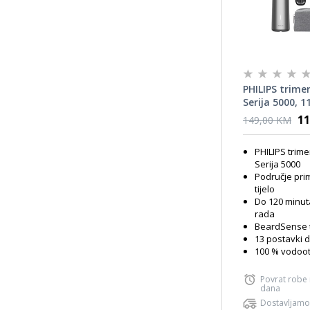
PHILIPS trime
Serija 5000, 11
glavu i tijelo
11
149,00 KM
PHILIPS trim
Serija 5000
Područje prim
tijelo
Do 120 minu
rada
BeardSense 
13 postavki d
100 % vodoot
Povrat robe
dana
Dostavljamo