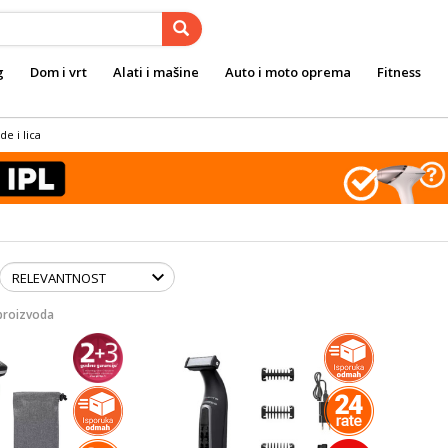
g
Dom i vrt
Alati i mašine
Auto i moto oprema
Fitness
de i lica
proizvoda