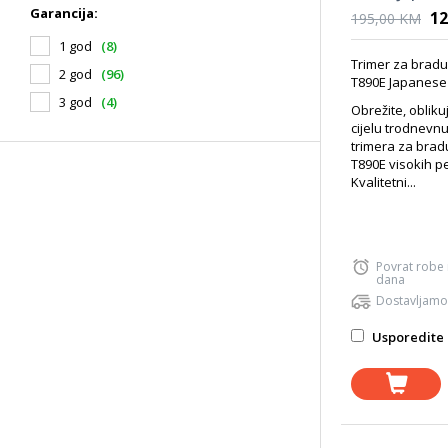
Garancija:
12
195,00 KM
1 god
(8)
Trimer za brad
2 god
(96)
T890E Japanese
3 god
(4)
Obrežite, oblikuj
cijelu trodnev
trimera za brad
T890E visokih p
Kvalitetni...
Povrat robe
dana
Dostavljamo
Usporedite 