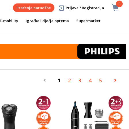
0
Praćenje narudžbe
Prijava / Registracija
E-mobility
Igračke i dječja oprema
Supermarket
1
2
3
4
5