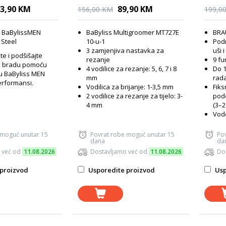
nos
3,90 KM
89,90 KM
156,00 KM
199,0
u BaBylissMEN
BaByliss Multigroomer MT727E
BRA
 Steel
10-u-1
Podr
3 zamjenjiva nastavka za
uši 
te i podšišajte
rezanje
9 fu
nu bradu pomoću
4 vodilice za rezanje: 5, 6, 7 i 8
Do 
u BaByliss MEN
mm
rad
erformansi.
Vodilica za brijanje: 1-3,5 mm
Fiks
2 vodilice za rezanje za tijelo: 3-
pode
4 mm
(3–
Vod
 moguć unutar 15
Povrat robe moguć unutar 15
Po
dana
da
 već od
11.08.2026
Dostavljamo već od
11.08.2026
Do
proizvod
Usporedite proizvod
Usp