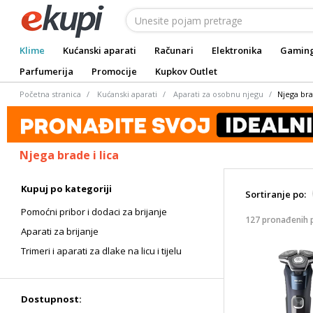
Klime
Kućanski aparati
Računari
Elektronika
Gamin
Parfumerija
Promocije
Kupkov Outlet
Početna stranica
Kućanski aparati
Aparati za osobnu njegu
Njega bra
Njega brade i lica
Kupuj po kategoriji
Sortiranje po:
Pomoćni pribor i dodaci za brijanje
127 pronađenih 
Aparati za brijanje
Trimeri i aparati za dlake na licu i tijelu
Dostupnost: