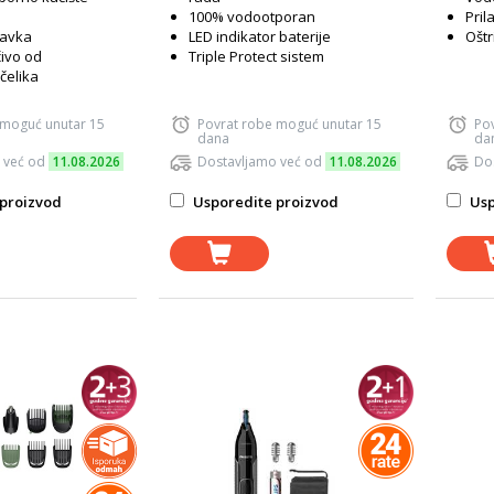
100% vodootporan
Pril
tavka
LED indikator baterije
Oštr
ivo od
Triple Protect sistem
čelika
 moguć unutar 15
Povrat robe moguć unutar 15
Po
dana
da
 već od
11.08.2026
Dostavljamo već od
11.08.2026
Do
proizvod
Usporedite proizvod
Usp