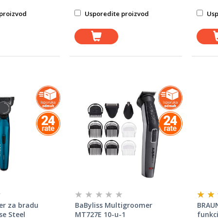
proizvod
Usporedite proizvod
Usp
er za bradu
BaByliss Multigroomer
BRAUN
e Steel
MT727E 10-u-1
funkci