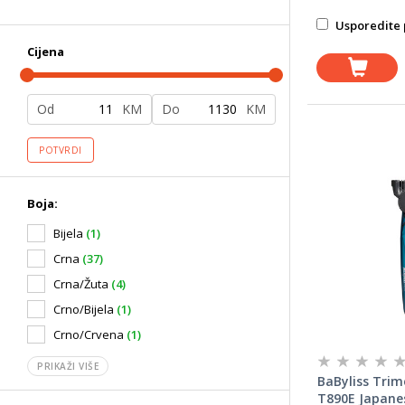
Usporedite 
Cijena
Od
KM
Do
KM
POTVRDI
Boja:
Bijela
(1)
Crna
(37)
Crna/Žuta
(4)
Crno/Bijela
(1)
Crno/Crvena
(1)
PRIKAŽI VIŠE
BaByliss Trim
T890E Japanes