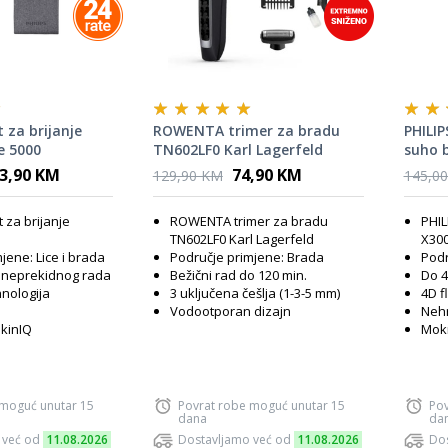
 za brijanje
ROWENTA trimer za bradu
PHILIP
e 5000
TN602LF0 Karl Lagerfeld
suho b
3,90 KM
74,90 KM
129,90 KM
145,0
t za brijanje
ROWENTA trimer za bradu
PHIL
TN602LF0 Karl Lagerfeld
X300
jene: Lice i brada
Područje primjene: Brada
Podr
 neprekidnog rada
Bežični rad do 120 min.
Do 4
hnologija
3 uključena češlja (1-3-5 mm)
4D f
Vodootporan dizajn
Nehr
SkinIQ
Mokr
 moguć unutar 15
Povrat robe moguć unutar 15
Pov
dana
da
 već od
11.08.2026
Dostavljamo već od
11.08.2026
Dos