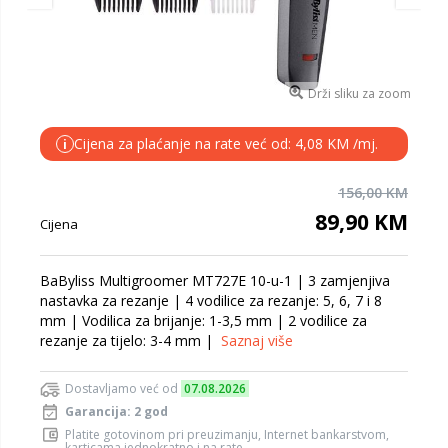
Drži sliku za zoom
Cijena za plaćanje na rate već od: 4,08 KM /mj.
i
156,00 KM
89,90 KM
Cijena
BaByliss Multigroomer MT727E 10-u-1 | 3 zamjenjiva
nastavka za rezanje | 4 vodilice za rezanje: 5, 6, 7 i 8
mm | Vodilica za brijanje: 1-3,5 mm | 2 vodilice za
rezanje za tijelo: 3-4 mm |
Saznaj više
Dostavljamo već od
07.08.2026
Garancija: 2 god
Platite gotovinom pri preuzimanju, Internet bankarstvom,
karticama jednokratno i na rate