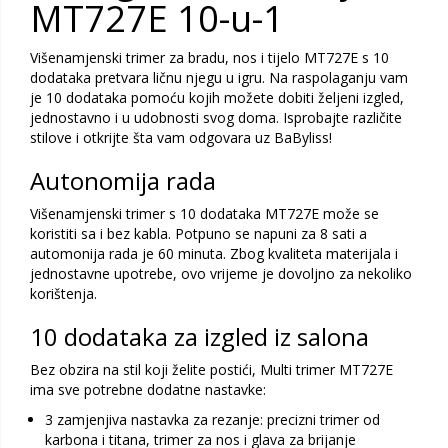
MT727E 10-u-1
Višenamjenski trimer za bradu, nos i tijelo MT727E s 10
dodataka pretvara ličnu njegu u igru. Na raspolaganju vam
je 10 dodataka pomoću kojih možete dobiti željeni izgled,
jednostavno i u udobnosti svog doma. Isprobajte različite
stilove i otkrijte šta vam odgovara uz BaByliss!
Autonomija rada
Višenamjenski trimer s 10 dodataka MT727E može se
koristiti sa i bez kabla. Potpuno se napuni za 8 sati a
automonija rada je 60 minuta. Zbog kvaliteta materijala i
jednostavne upotrebe, ovo vrijeme je dovoljno za nekoliko
korištenja.
10 dodataka za izgled iz salona
Bez obzira na stil koji želite postići, Multi trimer MT727E
ima sve potrebne dodatne nastavke:
3 zamjenjiva nastavka za rezanje: precizni trimer od
karbona i titana, trimer za nos i glava za brijanje