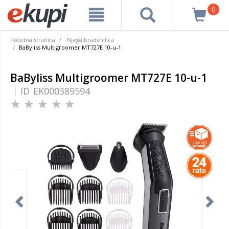
0
Početna stranica
Njega brade i lica
BaByliss Multigroomer MT727E 10-u-1
BaByliss Multigroomer MT727E 10-u-1
ID
EK000389594