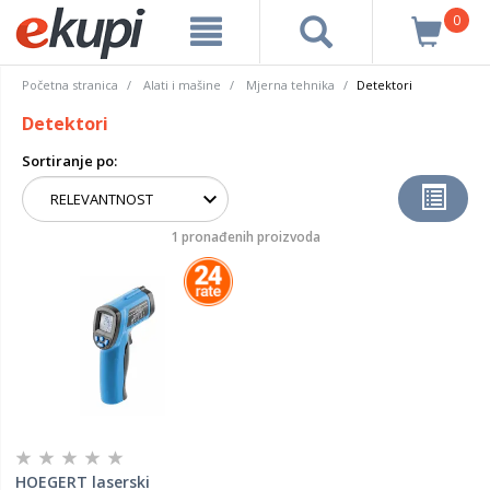
0
Početna stranica
Alati i mašine
Mjerna tehnika
Detektori
Detektori
Sortiranje po:
1 pronađenih proizvoda
HOEGERT laserski