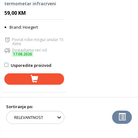
termometar infracrveni
-50°C/+550°C HT8G429
59,00 KM
Brand: Hoegert
Povrat robe moguć unutar 15
dana
Dostavljamo već od
17.08.2026
Usporedite proizvod
Sortiranje po: