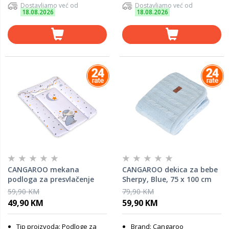
Dostavljamo već od
Dostavljamo već od
18.08.2026
18.08.2026
CANGAROO mekana
CANGAROO dekica za bebe
podloga za presvlačenje
Sherpy, Blue, 75 x 100 cm
Spavanac, 50 x 70 cm
59,90 KM
79,90 KM
49,90 KM
59,90 KM
Tip proizvoda: Podloge za
Brand: Cangaroo