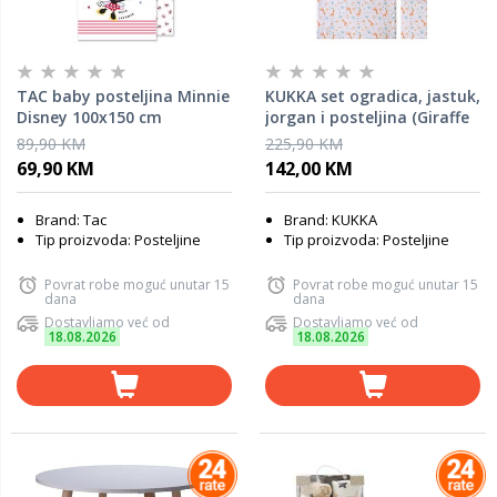
TAC baby posteljina Minnie
KUKKA set ogradica, jastuk,
Disney 100x150 cm
jorgan i posteljina (Giraffe
Blue), KFT1001
89,90 KM
225,90 KM
69,90 KM
142,00 KM
Brand: Tac
Brand: KUKKA
Tip proizvoda: Posteljine
Tip proizvoda: Posteljine
Povrat robe moguć unutar 15
Povrat robe moguć unutar 15
dana
dana
Dostavljamo već od
Dostavljamo već od
18.08.2026
18.08.2026