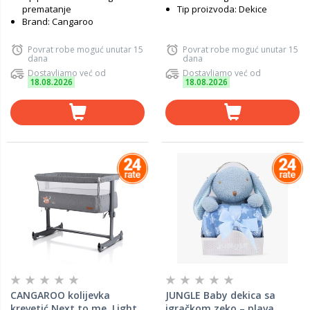
prematanje
Tip proizvoda: Dekice
Brand: Cangaroo
Povrat robe moguć unutar 15
Povrat robe moguć unutar 15
dana
dana
Dostavljamo već od
Dostavljamo već od
18.08.2026
18.08.2026
CANGAROO kolijevka
JUNGLE Baby dekica sa
krevetić Next to me, Light
igračkom zeko – plava