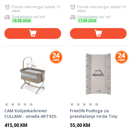
Povrat robe moguć unutar 15
Povrat robe moguć unutar 15
dana
dana
Dostavljamo već od
Dostavljamo već od
18.08.2026
17.08.2026
CAM Kolijevka/krevet
FreeON Podloga za
CULLAMI - smeđa ART925-
presvlačenje tvrda Tiny
T164
miracle
415,00 KM
55,00 KM