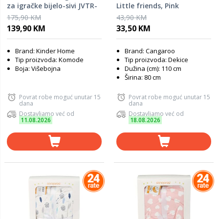
za igračke bijelo-sivi JVTR-
Little friends, Pink
3090-1
175,90 KM
43,90 KM
139,90 KM
33,50 KM
Brand: Kinder Home
Brand: Cangaroo
Tip proizvoda: Komode
Tip proizvoda: Dekice
Boja: Višebojna
Dužina (cm): 110 cm
Širina: 80 cm
Povrat robe moguć unutar 15
Povrat robe moguć unutar 15
dana
dana
Dostavljamo već od
Dostavljamo već od
11.08.2026
18.08.2026