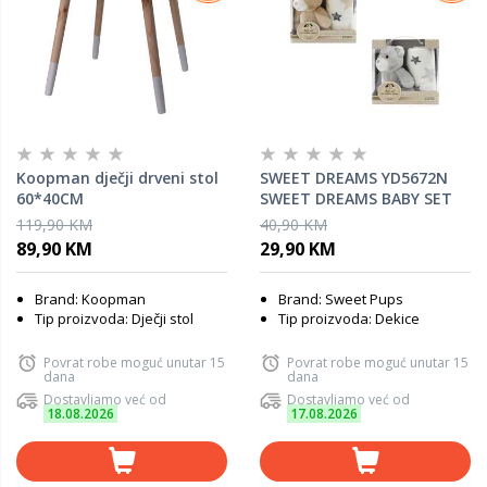
Koopman dječji drveni stol
SWEET DREAMS YD5672N
60*40CM
SWEET DREAMS BABY SET
NATURE
119,90 KM
40,90 KM
89,90 KM
29,90 KM
Brand: Koopman
Brand: Sweet Pups
Tip proizvoda: Dječji stol
Tip proizvoda: Dekice
Povrat robe moguć unutar 15
Povrat robe moguć unutar 15
dana
dana
Dostavljamo već od
Dostavljamo već od
18.08.2026
17.08.2026