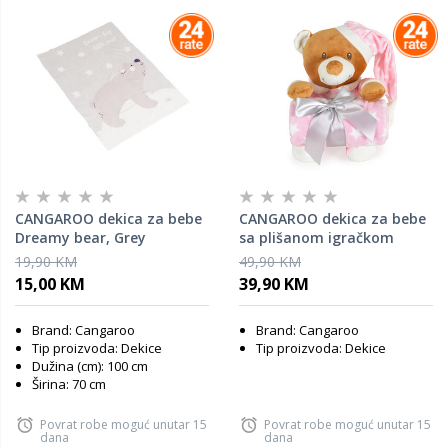
CANGAROO dekica za bebe
CANGAROO dekica za bebe
Dreamy bear, Grey
sa plišanom igračkom
Addie Medo, roza, 75 x 90
19,90 KM
49,90 KM
cm
15,00 KM
39,90 KM
Brand: Cangaroo
Brand: Cangaroo
Tip proizvoda: Dekice
Tip proizvoda: Dekice
Dužina (cm): 100 cm
Širina: 70 cm
Povrat robe moguć unutar 15
Povrat robe moguć unutar 15
dana
dana