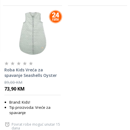
Roba Kids Vreća za
spavanje Seashells Oyster
70 cm, Mint
89,00 KM
73,90 KM
Brand: Kids!
Tip proizvoda: Vreće za
spavanje
Povrat robe moguć unutar 15
dana