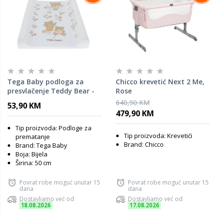
Tega Baby podloga za
Chicco krevetić Next 2 Me,
presvlačenje Teddy Bear -
Rose
bijela MS-009
640,90 KM
53,90 KM
479,90 KM
Tip proizvoda: Podloge za
Tip proizvoda: Krevetići
prematanje
Brand: Chicco
Brand: Tega Baby
Boja: Bijela
Širina: 50 cm
Povrat robe moguć unutar 15
Povrat robe moguć unutar 15
dana
dana
Dostavljamo već od
Dostavljamo već od
18.08.2026
17.08.2026