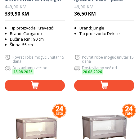
grey
449,90 KM
46,90 KM
339,90 KM
36,50 KM
Tip proizvoda: Krevetići
Brand: Jungle
Brand: Cangaroo
Tip proizvoda: Dekice
Dužina (cm): 90 cm
Širina: 55 cm
Povrat robe moguć unutar 15
Povrat robe moguć unutar 15
dana
dana
Dostavljamo već od
Dostavljamo već od
18.08.2026
20.08.2026