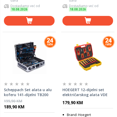
dana
dana
Dostavljamo već od
Dostavljamo već od
18.08.2026
18.08.2026
Scheppach Set alata u alu
HOEGERT 12-dijelni set
koferu 141-dijelni TB200
električarskog alata VDE
1000V HT1E100
199,90 KM
179,90 KM
189,90 KM
Brand: Hoegert