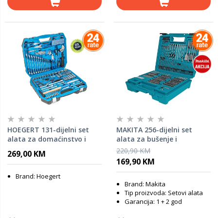
HOEGERT 131-dijelni set
MAKITA 256-dijelni set
alata za domaćinstvo i
alata za bušenje i
radionicu 1/4″, 3/8″, 1/2″
zavrtanje E-11689
220,90 KM
269,00 KM
HT1R439
169,90 KM
Brand: Hoegert
Brand: Makita
Tip proizvoda: Setovi alata
Garancija: 1 + 2 god