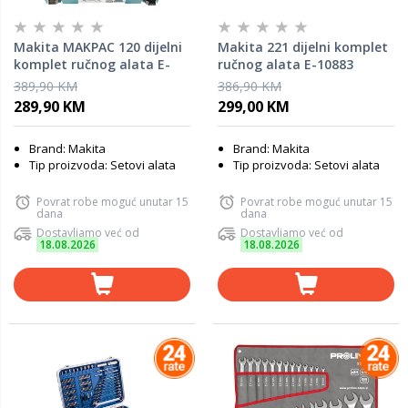
Makita MAKPAC 120 dijelni
Makita 221 dijelni komplet
komplet ručnog alata E-
ručnog alata E-10883
08713
389,90 KM
386,90 KM
289,90 KM
299,00 KM
Brand: Makita
Brand: Makita
Tip proizvoda: Setovi alata
Tip proizvoda: Setovi alata
Povrat robe moguć unutar 15
Povrat robe moguć unutar 15
dana
dana
Dostavljamo već od
Dostavljamo već od
18.08.2026
18.08.2026