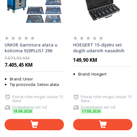
UNIOR Garnitura alata u
HOEGERT 15-dijelni set
kolicima 920PLUS1 296
dugih udarnih nasadnih
dijelova 1011FPLUS1
ključeva 1/2 10-32 HT4R049
9.873,90 KM
149,90 KM
7.405,45 KM
Brand: Hoegert
Brand: Unior
Tip proizvoda: Setovi alata
Povrat robe moguć unutar 15
Povrat robe moguć unutar 15
dana
dana
Dostavljamo već od
Dostavljamo već od
18.08.2026
17.08.2026