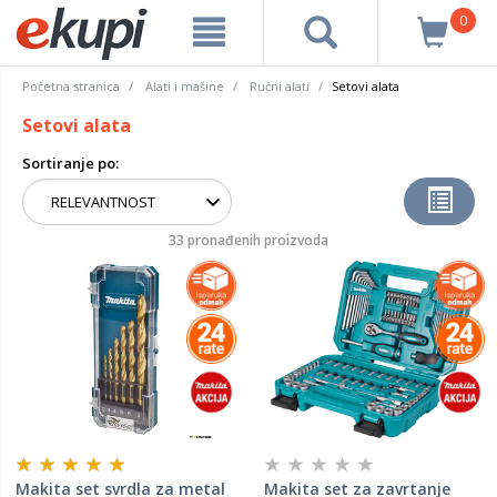
0
Početna stranica
Alati i mašine
Ručni alati
Setovi alata
Setovi alata
Sortiranje po:
33 pronađenih proizvoda
Makita set svrdla za metal
Makita set za zavrtanje