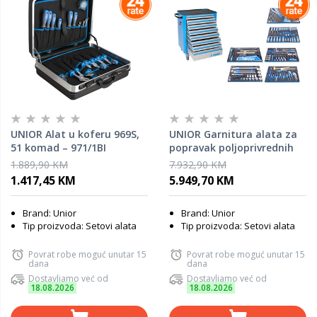
UNIOR Alat u koferu 969S,
UNIOR Garnitura alata za
51 komad – 971/1BI
popravak poljoprivrednih
mašina 1012A
1.889,90 KM
7.932,90 KM
1.417,45 KM
5.949,70 KM
Brand: Unior
Brand: Unior
Tip proizvoda: Setovi alata
Tip proizvoda: Setovi alata
Povrat robe moguć unutar 15
Povrat robe moguć unutar 15
dana
dana
Dostavljamo već od
Dostavljamo već od
18.08.2026
18.08.2026