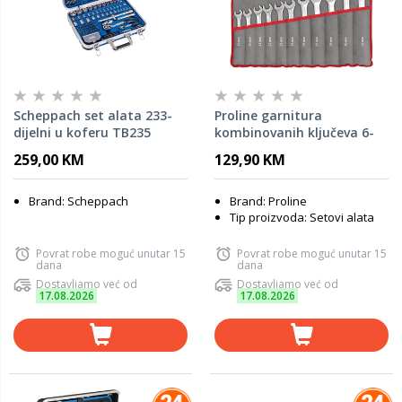
Scheppach set alata 233-
Proline garnitura
dijelni u koferu TB235
kombinovanih ključeva 6-
32mm u torbici 24 kom -
259,00 KM
129,90 KM
35324
Brand: Scheppach
Brand: Proline
Tip proizvoda: Setovi alata
Povrat robe moguć unutar 15
Povrat robe moguć unutar 15
dana
dana
Dostavljamo već od
Dostavljamo već od
17.08.2026
17.08.2026