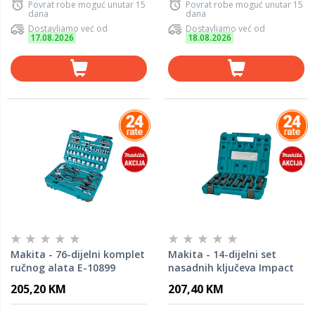
Povrat robe moguć unutar 15
Povrat robe moguć unutar 15
dana
dana
Dostavljamo već od
Dostavljamo već od
17.08.2026
18.08.2026
Makita - 76-dijelni komplet
Makita - 14-dijelni set
ručnog alata E-10899
nasadnih ključeva Impact
Black 1/2" dugi E-16586
205,20 KM
207,40 KM