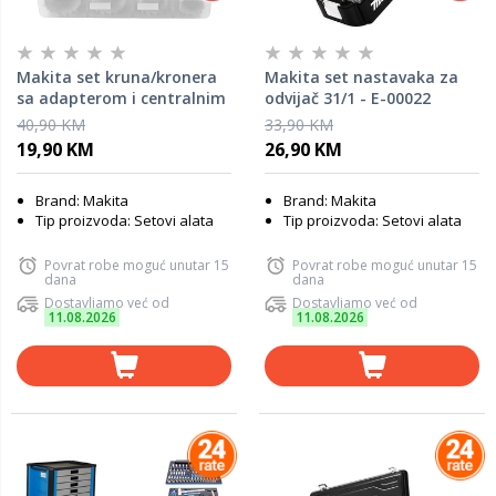
Makita set kruna/kronera
Makita set nastavaka za
sa adapterom i centralnim
odvijač 31/1 - E-00022
svrdlom 4/1 HSS-BIM - D-
40,90 KM
33,90 KM
33641
19,90 KM
26,90 KM
Brand: Makita
Brand: Makita
Tip proizvoda: Setovi alata
Tip proizvoda: Setovi alata
Povrat robe moguć unutar 15
Povrat robe moguć unutar 15
dana
dana
Dostavljamo već od
Dostavljamo već od
11.08.2026
11.08.2026