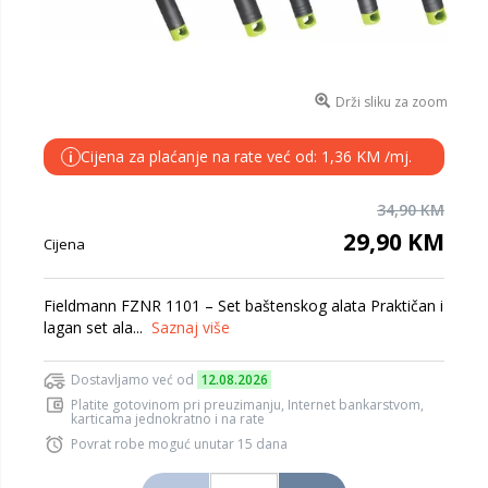
Drži sliku za zoom
Cijena za plaćanje na rate već od: 1,36 KM /mj.
i
34,90 KM
29,90 KM
Cijena
Fieldmann FZNR 1101 – Set baštenskog alata Praktičan i
lagan set ala...
Saznaj više
Dostavljamo već od
12.08.2026
Platite gotovinom pri preuzimanju, Internet bankarstvom,
karticama jednokratno i na rate
Povrat robe moguć unutar 15 dana