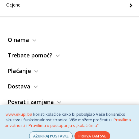
Ocjene
O nama
Trebate pomoć?
Plaćanje
Dostava
Povrat i zamjena
www.ekupi.ba
koristi kolačiće kako bi poboljšao Vaše korisničko
Opći uslovi
iskustvo i funkcionalnost stranice. Više možete pročitati u
Pravilima
privatnosti
i
Pravilima o postupanju s „kolačićima“
.
AŽURIRAJ POSTAVKE
PRIHVATAM SVE
© eKupi
2026. Vaša internet trgovina