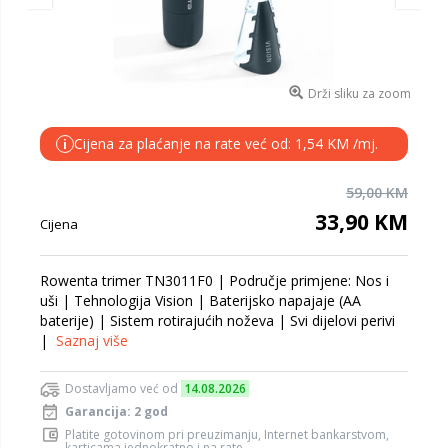
Drži sliku za zoom
Cijena za plaćanje na rate već od: 1,54 KM /mj.
i
59,00 KM
33,90 KM
Cijena
Rowenta trimer TN3011F0 | Područje primjene: Nos i
uši | Tehnologija Vision | Baterijsko napajaje (AA
baterije) | Sistem rotirajućih noževa | Svi dijelovi perivi
|
Saznaj više
Dostavljamo već od
14.08.2026
Garancija: 2 god
Platite gotovinom pri preuzimanju, Internet bankarstvom,
karticama jednokratno i na rate