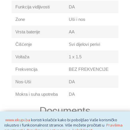
Funkcija vidljivosti
DA
Zone
Uši i nos
Vrsta baterije
AA
Čišćenje
Svi dijelovi perivi
Voltaža
1 x 1.5
Frekvencija
BEZ FREKVENCIJE
Nos-Uši
DA
Mokra i suha upotreba
DA
Documents
www.ekupi.ba
koristi kolačiće kako bi poboljšao Vaše korisničko
iskustvo i funkcionalnost stranice. Više možete pročitati u
Pravilima