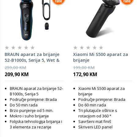
BRAUN aparat za brijanje
Xiaomi Mi S500 aparat za
52-B1000s, Serija 5, Wet &
brijanje
Dry, plavi
259,00 KM
199,00 KM
209,90 KM
172,90 KM
BRAUN aparat za brijanje 52-
Xiaomi Mi S500 aparat za
B1000s, Serija 5
brijanje
Područje primjene: Brada
Područje primjene: Brada
Do 50 min rada
Do 60 min rada
Brzo punjenje od 5 min.
Tri plutajuće oštrice s
Mokro i suho brijanje
rotacijom od 360 °
Folijska tehnologija brijanja i
Savršeni mat finiš
3 elementa za rezanje
Skriveni LED panel