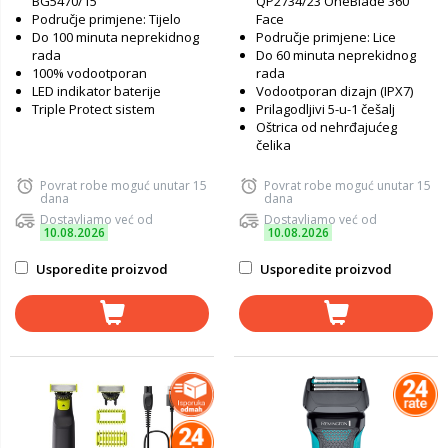
BG5470/15
QP2734/23 OneBlade 360
Područje primjene: Tijelo
Face
Do 100 minuta neprekidnog
Područje primjene: Lice
rada
Do 60 minuta neprekidnog
100% vodootporan
rada
LED indikator baterije
Vodootporan dizajn (IPX7)
Triple Protect sistem
Prilagodljivi 5-u-1 češalj
Oštrica od nehrđajućeg
čelika
Povrat robe moguć unutar 15
Povrat robe moguć unutar 15
dana
dana
Dostavljamo već od
Dostavljamo već od
10.08.2026
10.08.2026
Usporedite proizvod
Usporedite proizvod