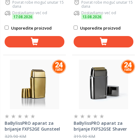
Povrat robe moguć unutar 15
Povrat robe moguć unutar 15
dana
dana
Dostavljamo već od
Dostavljamo već od
17.08.2026
13.08.2026
Usporedite proizvod
Usporedite proizvod
BaBylissPRO aparat za
BaBylissPRO aparat za
brijanje FXFS2GE Gunsteel
brijanje FXFS2GSE Shaver
Shaver, Gold
Double Gunsteel
329,90 KM
319,90 KM