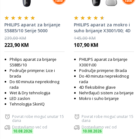
PHILIPS aparat za brijanje
PHILIPS aparat za mokro i
S5885/10 Serije 5000
suho brijanje X3001/00; 4D
239,00 KM
145,00 KM
223,90 KM
107,90 KM
Philips aparat za brijanje
PHILIPS aparat za brijanje
S5885/10
X3001\00
Područje primjene: Lice i
Područje primjene: Brada
brada
Do 40 minuta neprekidnog
Do 60 minuta neprekidnog
rada
rada
4D fleksibilne glave
Wet & Dry tehnologija
Nehrđajući sistem za brijanje
LED zaslon
Mokro i suho brijanje
Tehnologija SkinIQ
Povrat robe moguć unutar 15
Povrat robe moguć unutar 15
dana
dana
Dostavljamo već od
Dostavljamo već od
10.08.2026
10.08.2026