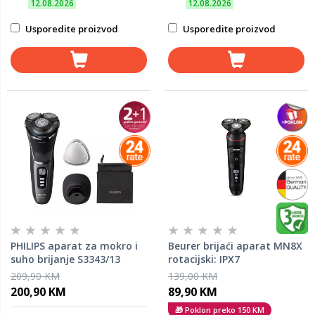
12.08.2026
12.08.2026
Usporedite proizvod
Usporedite proizvod
PHILIPS aparat za mokro i
Beurer brijaći aparat MN8X
suho brijanje S3343/13
rotacijski: IPX7
vodootporan, do 60. min
209,90 KM
139,00 KM
rada
200,90 KM
89,90 KM
🎁 Poklon preko 150 KM