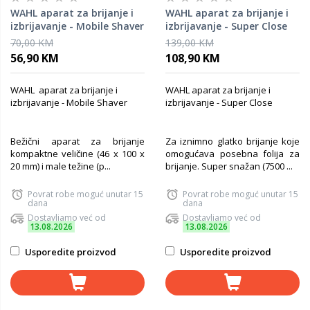
WAHL aparat za brijanje i
WAHL aparat za brijanje i
izbrijavanje - Mobile Shaver
izbrijavanje - Super Close
70,00 KM
139,00 KM
56,90 KM
108,90 KM
WAHL aparat za brijanje i
WAHL aparat za brijanje i
izbrijavanje - Mobile Shaver
izbrijavanje - Super Close
Bežični aparat za brijanje
Za iznimno glatko brijanje koje
kompaktne veličine (46 x 100 x
omogućava posebna folija za
20 mm) i male težine (p...
brijanje. Super snažan (7500 ...
Povrat robe moguć unutar 15
Povrat robe moguć unutar 15
dana
dana
Dostavljamo već od
Dostavljamo već od
13.08.2026
13.08.2026
Usporedite proizvod
Usporedite proizvod