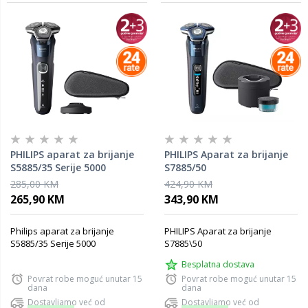
PHILIPS aparat za brijanje
PHILIPS Aparat za brijanje
S5885/35 Serije 5000
S7885/50
285,00 KM
424,90 KM
265,90 KM
343,90 KM
Philips aparat za brijanje
PHILIPS Aparat za brijanje
S5885/35 Serije 5000
S7885\50
Besplatna dostava
Povrat robe moguć unutar 15
Povrat robe moguć unutar 15
dana
dana
Dostavljamo već od
Dostavljamo već od