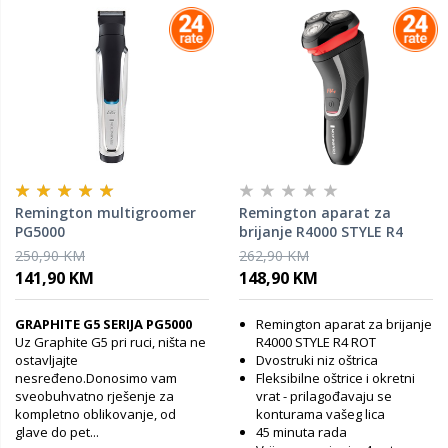
Remington multigroomer
Remington aparat za
PG5000
brijanje R4000 STYLE R4
ROT
250,90 KM
262,90 KM
141,90 KM
148,90 KM
GRAPHITE G5 SERIJA PG5000
Remington aparat za brijanje
Uz Graphite G5 pri ruci, ništa ne
R4000 STYLE R4 ROT
ostavljajte
Dvostruki niz oštrica
nesređeno.Donosimo vam
Fleksibilne oštrice i okretni
sveobuhvatno rješenje za
vrat - prilagođavaju se
kompletno oblikovanje, od
konturama vašeg lica
glave do pet...
45 minuta rada