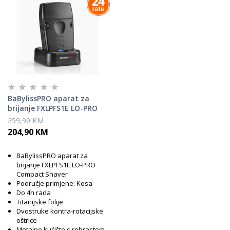
BaBylissPRO aparat za
brijanje FXLPFS1E LO-PRO
Compact Shaver
259,90 KM
204,90 KM
BaBylissPRO aparat za
brijanje FXLPFS1E LO-PRO
Compact Shaver
Područje primjene: Kosa
Do 4h rada
Titanijske folije
Dvostruke kontra-rotacijske
oštrice
Metalno kućište s rebrastom