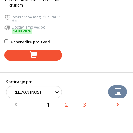
drškom
Povrat robe moguć unutar 15
dana
Dostavljamo već od
14.08.2026
Usporedite proizvod
Sortiranje po:
1
2
3