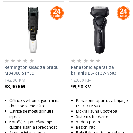
Remington šišač za bradu
Panasonic aparat za
MB4000 STYLE
brijanje ES-RT37-K503
142,90 KM
129,00 KM
88,90 KM
99,90 KM
Oštrice s vrhom ugodnim na
Panasonic aparat za brijanje
dodir se same oštre
ES-RT37-K503
Oštrice se mogu skinuti i
Mokra i suha upotreba
isprati
Sistem s tri oštrice
Kotačić za podešavanje
Vodootporan
dužine šišanja i preciznost
Bežični rad
1 podesivi nastavak
Fleksibilna rotirajuća glava