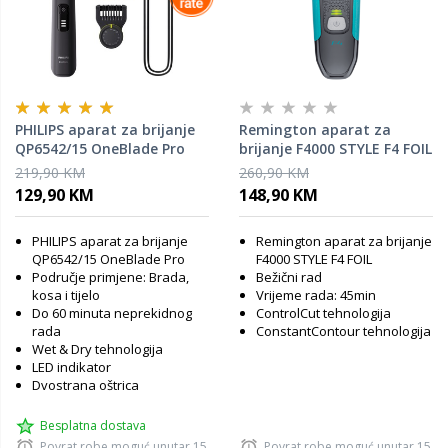
PHILIPS aparat za brijanje
Remington aparat za
QP6542/15 OneBlade Pro
brijanje F4000 STYLE F4 FOIL
360 Face + Body
219,90 KM
260,90 KM
129,90 KM
148,90 KM
PHILIPS aparat za brijanje
Remington aparat za brijanje
QP6542/15 OneBlade Pro
F4000 STYLE F4 FOIL
Područje primjene: Brada,
Bežični rad
kosa i tijelo
Vrijeme rada: 45min
Do 60 minuta neprekidnog
ControlCut tehnologija
rada
ConstantContour tehnologija
Wet & Dry tehnologija
LED indikator
Dvostrana oštrica
Besplatna dostava
Povrat robe moguć unutar 15
Povrat robe moguć unutar 15