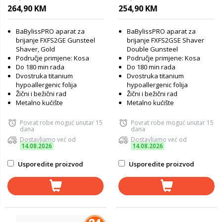
264,90 KM
254,90 KM
BaBylissPRO aparat za
BaBylissPRO aparat za
brijanje FXFS2GE Gunsteel
brijanje FXFS2GSE Shaver
Shaver, Gold
Double Gunsteel
Područje primjene: Kosa
Područje primjene: Kosa
Do 180 min rada
Do 180 min rada
Dvostruka titanium
Dvostruka titanium
hypoallergenic folija
hypoallergenic folija
Žični i bežični rad
Žični i bežični rad
Metalno kućište
Metalno kućište
Povrat robe moguć unutar 15
Povrat robe moguć unutar 15
dana
dana
Dostavljamo već od
Dostavljamo već od
14.08.2026
14.08.2026
Usporedite proizvod
Usporedite proizvod