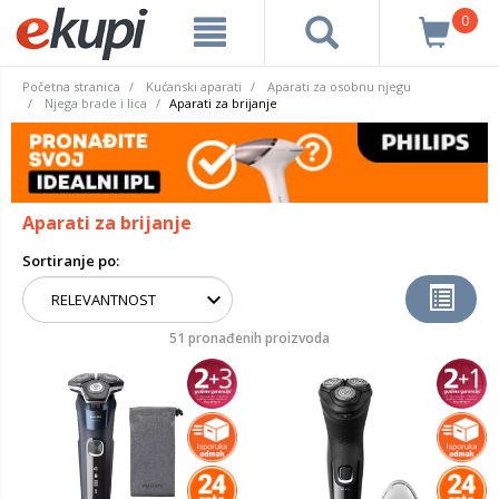
0
Početna stranica
Kućanski aparati
Aparati za osobnu njegu
Njega brade i lica
Aparati za brijanje
Aparati za brijanje
Sortiranje po:
51 pronađenih proizvoda