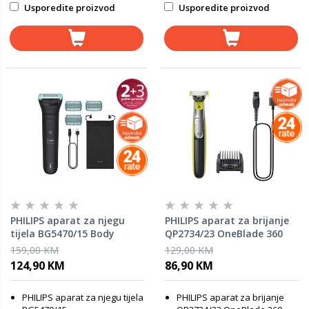
Usporedite proizvod
Usporedite proizvod
PHILIPS aparat za njegu
PHILIPS aparat za brijanje
tijela BG5470/15 Body
QP2734/23 OneBlade 360
Groomer Series 5000
Face
159,00 KM
129,00 KM
124,90 KM
86,90 KM
PHILIPS aparat za njegu tijela
PHILIPS aparat za brijanje