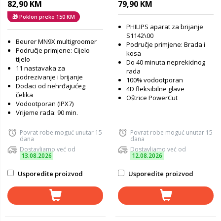
82,90 KM
79,90 KM
🎁 Poklon preko 150 KM
PHILIPS aparat za brijanje
S1142\00
Beurer MN9X multigroomer
Područje primjene: Brada i
Područje primjene: Cijelo
kosa
tijelo
Do 40 minuta neprekidnog
11 nastavaka za
rada
podrezivanje i brijanje
100% vodootporan
Dodaci od nehrđajućeg
4D fleksibilne glave
čelika
Oštrice PowerCut
Vodootporan (IPX7)
Vrijeme rada: 90 min.
Povrat robe moguć unutar 15
Povrat robe moguć unutar 15
dana
dana
Dostavljamo već od
Dostavljamo već od
13.08.2026
12.08.2026
Usporedite proizvod
Usporedite proizvod