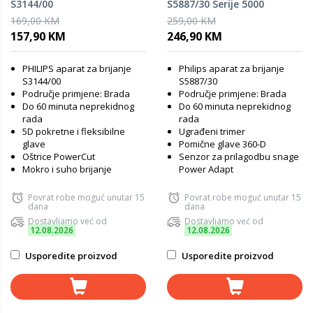
S3144/00
S5887/30 Serije 5000
169,00 KM
259,00 KM
157,90 KM
246,90 KM
PHILIPS aparat za brijanje
Philips aparat za brijanje
S3144/00
S5887/30
Područje primjene: Brada
Područje primjene: Brada
Do 60 minuta neprekidnog
Do 60 minuta neprekidnog
rada
rada
5D pokretne i fleksibilne
Ugrađeni trimer
glave
Pomične glave 360-D
Oštrice PowerCut
Senzor za prilagodbu snage
Mokro i suho brijanje
Power Adapt
Povrat robe moguć unutar 15
Povrat robe moguć unutar 15
dana
dana
Dostavljamo već od
Dostavljamo već od
12.08.2026
12.08.2026
Usporedite proizvod
Usporedite proizvod