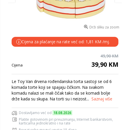
Drži sliku za zoom
Cijena za plaćanje na rate već od: 1,81 KM /mj.
i
49,90 KM
39,90 KM
Cijena
Le Toy Van drvena rođendanska torta sastoji se od 6
komada torte koji se spajaju čičkom. Na svakom
komadu nalazi se mali čičak tako da se komadi bolje
drže kada su skupa. Na torti su i neizost...
Saznaj više
Dostavljamo već od
18.08.2026
Platite gotovinom pri preuzimanju, Internet bankarstvom,
karticama jednokratno i na rate
Povrat robe moguć unutar 15 dana