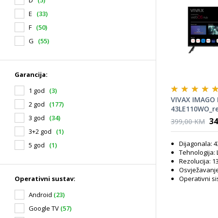
E
(33)
F
(50)
G
(55)
Garancija:
1 god
(3)
VIVAX IMAGO L
2 god
(177)
43LE110WO_reg
3 god
(34)
Smart TV, Qu
34
399,00 KM
HDR10, Crni
3+2 god
(1)
Dijagonala: 
5 god
(1)
Tehnologija:
Rezolucija: 1
Osvježavanje 
Operativni sustav:
Operativni s
Android
(23)
Google TV
(57)