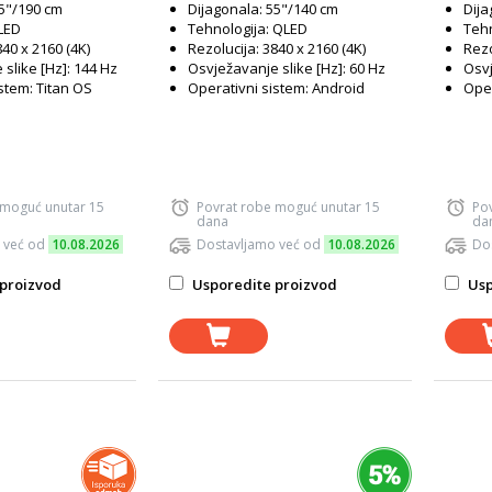
75"/190 cm
Dijagonala: 55"/140 cm
Dija
Crni
 LED
Tehnologija: QLED
Tehn
840 x 2160 (4K)
Rezolucija: 3840 x 2160 (4K)
Rezo
slike [Hz]: 144 Hz
Osvježavanje slike [Hz]: 60 Hz
Osvj
stem: Titan OS
Operativni sistem: Android
Oper
 moguć unutar 15
Povrat robe moguć unutar 15
Po
dana
da
 već od
10.08.2026
Dostavljamo već od
10.08.2026
Do
proizvod
Usporedite proizvod
Usp