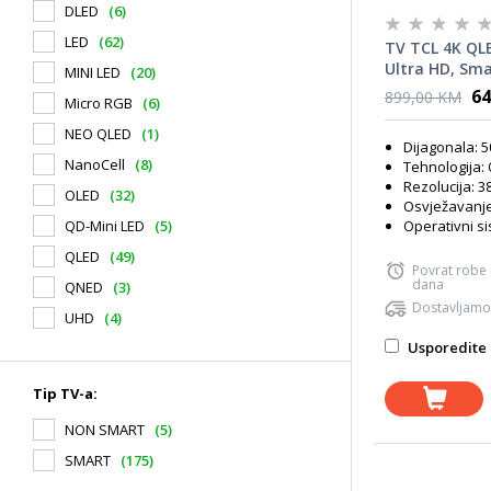
DLED
(6)
LED
(62)
TV TCL 4K QL
Ultra HD, Sma
MINI LED
(20)
TV, AiPQ PRO
64
899,00 KM
Micro RGB
(6)
HVA ekran, D
HDR10, **MO
NEO QLED
(1)
Dijagonala: 
NanoCell
(8)
Tehnologija:
Rezolucija: 3
OLED
(32)
Osvježavanje 
QD-Mini LED
(5)
Operativni s
QLED
(49)
Povrat robe
dana
QNED
(3)
Dostavljamo
UHD
(4)
Usporedite 
Tip TV-a:
NON SMART
(5)
SMART
(175)