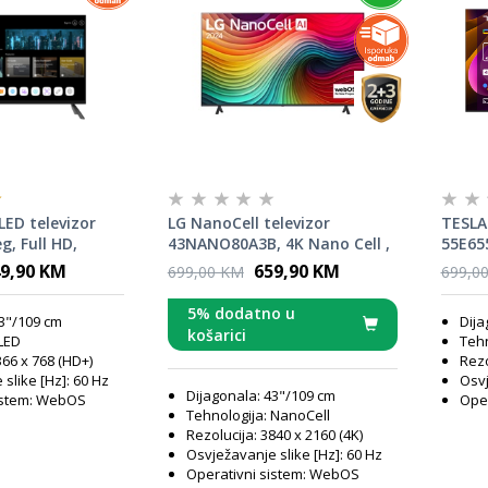
ED televizor
LG NanoCell televizor
TESLA 
, Full HD,
43NANO80A3B, 4K Nano Cell ,
55E65
ad Core CPU,
webOS Smart TV, Magic
Smart
9,90 KM
659,90 KM
699,00 KM
699,0
remote, Crni
5% dodatno u
43"/109 cm
Dija
košarici
 LED
Tehn
366 x 768 (HD+)
Rezo
slike [Hz]: 60 Hz
Osvj
Dijagonala: 43"/109 cm
istem: WebOS
Oper
Tehnologija: NanoCell
Rezolucija: 3840 x 2160 (4K)
Osvježavanje slike [Hz]: 60 Hz
Operativni sistem: WebOS