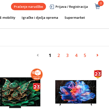
0
Praćenje narudžbe
Prijava / Registracija
E-mobility
Igračke i dječja oprema
Supermarket
1
2
3
4
5