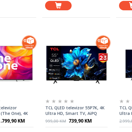
televizor
TCL QLED televizor 55P7K, 4K
TCL Q
(The One), 4K
Ultra HD, Smart TV, AiPQ
Ultra
TAN OS, Smart
procesor, Dolby Vision ·
AiPQ p
1.799,90 KM
739,90 KM
999,00 KM
2.999
z, Ambilight, P5
Atmos, HDR10+, HVA panel,
Atmos
, Dolby Vision i
crni