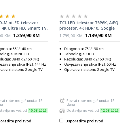
-MiniLED televizor
TCL LED televizor 75P6K, AiPQ
 4K Ultra HD, Smart TV,
procesor, 4K HDR10, Google
 TV, 144 Hz VRR, Audio
OS, HDR10, Smart TV, HVA
1.259,90 KM
1.139,90 KM
00 KM
1.799,00 KM
g & Olufsena, AiPQ Pro
panel, Dolby Audio
or, HDR 2600 nita,
gonala: 55"/140 cm
Dijagonala: 75"/190 cm
low HVA panel, Ultra
ologija: MINI LED
Tehnologija: UHD
dizajn
lucija: 3840 x 2160 (4K)
Rezolucija: 3840 x 2160 (4K)
ežavanje slike [Hz]: 144 Hz
Osvježavanje slike [Hz]: 60 Hz
ativni sistem: Google TV
Operativni sistem: Google TV
rat robe moguć unutar 15
Povrat robe moguć unutar 15
na
dana
tavljamo već od
10.08.2026
Dostavljamo već od
12.08.2026
oredite proizvod
Usporedite proizvod