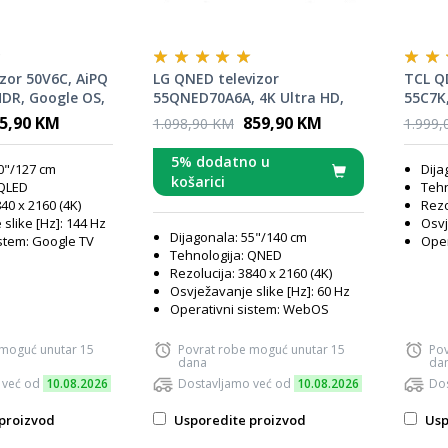
izor 50V6C, AiPQ
LG QNED televizor
TCL QD
HDR, Google OS,
55QNED70A6A, 4K Ultra HD,
55C7K,
TV, HVA panel,
Smart TV, webOS 25, α7 AI
Google
5,90 KM
859,90 KM
1.098,90 KM
1.999,
Processor 4K Gen8, 60Hz,
od Ban
ThinQ AI, Magični daljinski,
proces
5% dodatno u
0"/127 cm
Dija
Crni **MODEL 2025**
CrystG
košarici
 QLED
Tehn
tanki 
40 x 2160 (4K)
Rezo
slike [Hz]: 144 Hz
Osvj
Dijagonala: 55"/140 cm
istem: Google TV
Oper
Tehnologija: QNED
Rezolucija: 3840 x 2160 (4K)
Osvježavanje slike [Hz]: 60 Hz
Operativni sistem: WebOS
 moguć unutar 15
Povrat robe moguć unutar 15
Pov
dana
da
 već od
10.08.2026
Dostavljamo već od
10.08.2026
Dos
proizvod
Usporedite proizvod
Usp