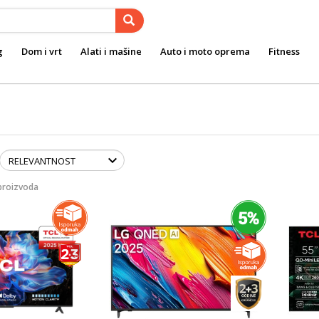
g
Dom i vrt
Alati i mašine
Auto i moto oprema
Fitness
proizvoda