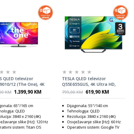
S QLED televizor
TESLA QLED televizor
9010/12 (The One), 4K
Q55E655GUS, 4K Ultra HD,
 HD, TITAN OS, Smart
Google TV, HDR, HLG, Dolby
1.399,90 KM
619,90 KM
,00 KM
799,00 KM
R 144 Hz, Ambilight, P5
Vision, tamno siva
e Engine, Dolby Vision i
gonala: 65"/165 cm
Dijagonala: 55"/140 cm
 Atmos, Crni
ologija: QLED
Tehnologija: QLED
lucija: 3840 x 2160 (4K)
Rezolucija: 3840 x 2160 (4K)
ežavanje slike [Hz]: 120 Hz
Osvježavanje slike [Hz]: 60 Hz
ativni sistem: Titan OS
Operativni sistem: Google TV