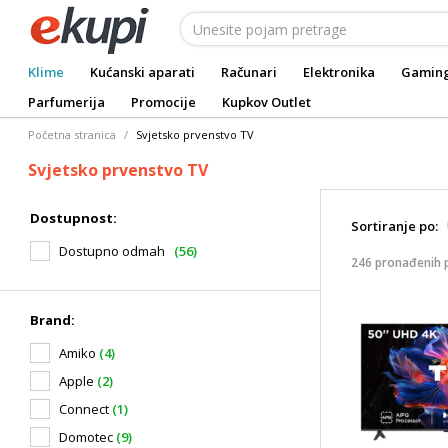
Klime
Kućanski aparati
Računari
Elektronika
Gamin
Parfumerija
Promocije
Kupkov Outlet
Početna stranica
Svjetsko prvenstvo TV
Svjetsko prvenstvo TV
Dostupnost:
Sortiranje po:
Dostupno odmah
(56)
246 pronađenih 
Brand:
Amiko
(4)
Apple
(2)
Connect
(1)
Domotec
(9)