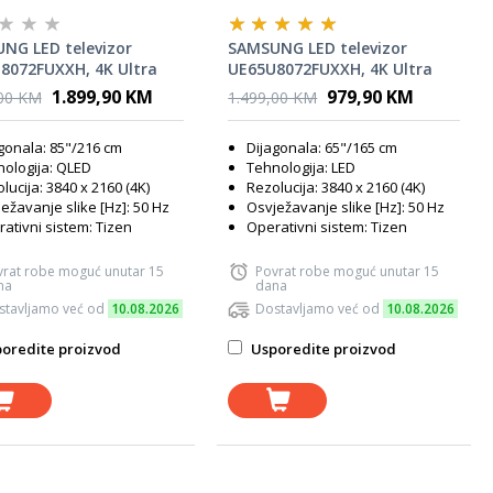
NG LED televizor
SAMSUNG LED televizor
8072FUXXH, 4K Ultra
UE65U8072FUXXH, 4K Ultra
mart TV, Tizen™,
HD, Smart TV, Tizen™,
1.899,90 KM
979,90 KM
,00 KM
1.499,00 KM
Stream Dizajn, HDR
Kristalni procesor 4K,
rystal Procesor 4K, Crni
MetalStream Dizajn, HDR
gonala: 85"/216 cm
Dijagonala: 65"/165 cm
10+, Crni
ologija: QLED
Tehnologija: LED
lucija: 3840 x 2160 (4K)
Rezolucija: 3840 x 2160 (4K)
ežavanje slike [Hz]: 50 Hz
Osvježavanje slike [Hz]: 50 Hz
ativni sistem: Tizen
Operativni sistem: Tizen
vrat robe moguć unutar 15
Povrat robe moguć unutar 15
na
dana
stavljamo već od
10.08.2026
Dostavljamo već od
10.08.2026
oredite proizvod
Usporedite proizvod