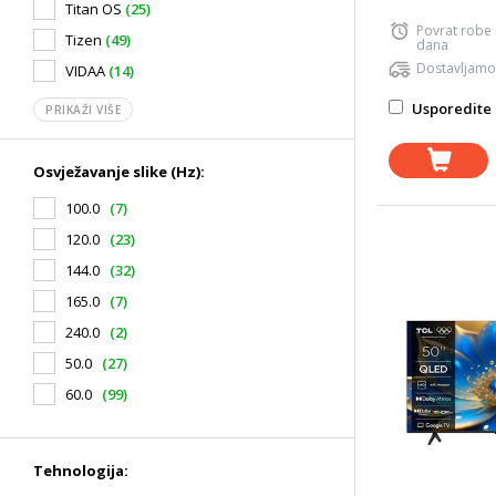
Titan OS
(25)
Povrat robe
Tizen
(49)
dana
Dostavljamo
VIDAA
(14)
Usporedite 
PRIKAŽI VIŠE
Osvježavanje slike (Hz):
100.0
(7)
120.0
(23)
144.0
(32)
165.0
(7)
240.0
(2)
50.0
(27)
60.0
(99)
Tehnologija: