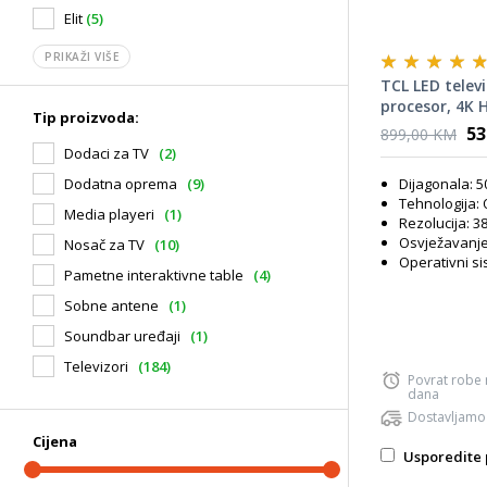
Elit
(5)
PRIKAŽI VIŠE
TCL LED telev
procesor, 4K 
Tip proizvoda:
HDR10, Smart 
53
899,00 KM
Dolby Audio
Dodaci za TV
(2)
Dijagonala: 5
Dodatna oprema
(9)
Tehnologija:
Media playeri
(1)
Rezolucija: 38
Osvježavanje 
Nosač za TV
(10)
Operativni s
Pametne interaktivne table
(4)
Sobne antene
(1)
Soundbar uređaji
(1)
Televizori
(184)
Povrat robe
dana
Dostavljamo
Cijena
Usporedite 