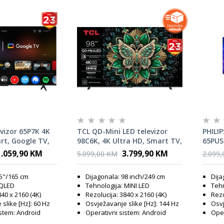
vizor 65P7K 4K
TCL QD-Mini LED televizor
PHILIP
rt, Google TV,
98C6K, 4K Ultra HD, Smart TV,
65PUS
, HDR10+, Dolby
Google TV, 144 Hz VRR,
Ultra
1.059,90 KM
3.799,90 KM
5.099,00 KM
2.099
, DTS Virtual:X,
ONKYO 2.1 Hi-Fi sistem, AiPQ
TV, VR
 Slim & Uni-
Pro procesor, Ultra tanki
Pictur
65"/165 cm
Dijagonala: 98 inch/249 cm
Dija
dizajn
Dolby
 QLED
Tehnologija: MINI LED
Tehn
840 x 2160 (4K)
Rezolucija: 3840 x 2160 (4K)
Rezo
slike [Hz]: 60 Hz
Osvježavanje slike [Hz]: 144 Hz
Osvj
istem: Android
Operativni sistem: Android
Oper