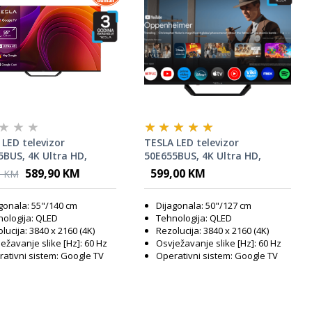
LED televizor
TESLA LED televizor
5BUS, 4K Ultra HD,
50E655BUS, 4K Ultra HD,
 TV, Google TV™, Crni
Smart TV, Google TV™,
589,90 KM
599,00 KM
0 KM
Google Cast, Crni
gonala: 55"/140 cm
Dijagonala: 50"/127 cm
ologija: QLED
Tehnologija: QLED
lucija: 3840 x 2160 (4K)
Rezolucija: 3840 x 2160 (4K)
ežavanje slike [Hz]: 60 Hz
Osvježavanje slike [Hz]: 60 Hz
ativni sistem: Google TV
Operativni sistem: Google TV