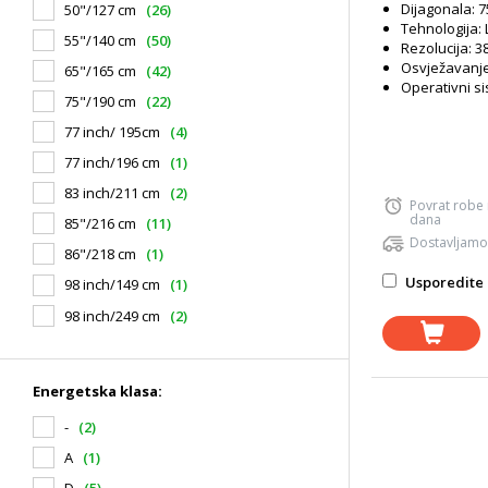
Dijagonala: 
50"/127 cm
(26)
Dolby Atmos, 
Tehnologija:
55"/140 cm
(50)
Rezolucija: 3
Osvježavanje 
65"/165 cm
(42)
Operativni si
75"/190 cm
(22)
77 inch/ 195cm
(4)
77 inch/196 cm
(1)
83 inch/211 cm
(2)
Povrat robe
dana
85"/216 cm
(11)
Dostavljamo
86"/218 cm
(1)
Usporedite 
98 inch/149 cm
(1)
98 inch/249 cm
(2)
Energetska klasa:
-
(2)
A
(1)
D
(5)