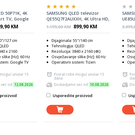
ED 50P71K, 4K
SAMSUNG QLED televizor
SAMSU
rt TV, Google
QE55Q7F2AUXXH, 4K Ultra HD,
UE85U
 PROCESSOR,
Smart TV, Q4 AI Processor,
HD, S
9,90 KM
899,90 KM
1.199,00 KM
3.399
olby Atmos,
One UI Tizen, Crni
Metal
DEL 2025**
10+, C
50"/127 cm
Dijagonala: 55"/140 cm
Dija
 QLED
Tehnologija: QLED
Tehn
840 x 2160
Rezolucija: 3840 x 2160 (4K)
Rezo
slike [Hz]: 60 Hz
Osvježavanje slike [Hz]: 60 Hz
Osvj
istem: Google TV
Operativni sistem: Tizen
Oper
 moguć unutar 15
Povrat robe moguć unutar 15
Po
dana
da
 već od
12.08.2026
Dostavljamo već od
10.08.2026
Do
proizvod
Usporedite proizvod
Usp