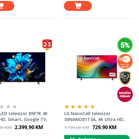
LED televizor 85P7K 4K
LG NanoCell televizor
 HD, Smart, Google TV,
50NANO81T3A, 4K Ultra HD,
rocesor, Dolby Vision ·
Smart TV, WebOS 24, α5 AI
2.399,90 KM
729,90 KM
,00 KM
1.199,00 KM
, HDR10+, HVA panel
Processor 4K Gen7, Magični
daljinski, Crni