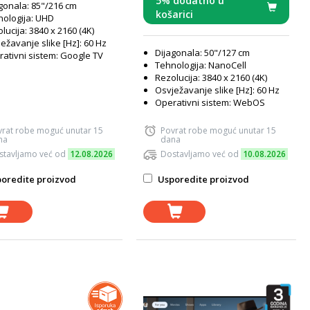
5% dodatno u
gonala: 85"/216 cm
košarici
ologija: UHD
lucija: 3840 x 2160 (4K)
ežavanje slike [Hz]: 60 Hz
Dijagonala: 50"/127 cm
ativni sistem: Google TV
Tehnologija: NanoCell
Rezolucija: 3840 x 2160 (4K)
Osvježavanje slike [Hz]: 60 Hz
Operativni sistem: WebOS
vrat robe moguć unutar 15
Povrat robe moguć unutar 15
na
dana
stavljamo već od
12.08.2026
Dostavljamo već od
10.08.2026
oredite proizvod
Usporedite proizvod