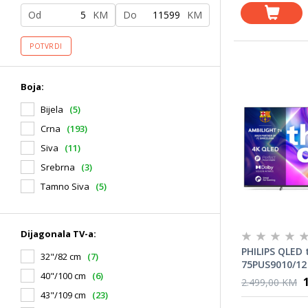
Od
KM
Do
KM
POTVRDI
Boja:
Bijela
(5)
Crna
(193)
Siva
(11)
Srebrna
(3)
Tamno Siva
(5)
Dijagonala TV-a:
PHILIPS QLED 
32"/82 cm
(7)
75PUS9010/12 
40"/100 cm
(6)
Ultra HD, TI
2.499,00 KM
TV, VRR 144 H
43"/109 cm
(23)
Picture Engine