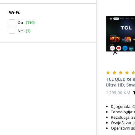
Wi-Fi:
Da
(194)
Ne
(3)
TCL QLED tele
Ultra HD, Sma
AiPQ procesor
1.299,00 KM
Vision · Atmos
Game Master,
Dijagonala: 
body, Crni
Tehnologija:
Rezolucija: 3
Osvježavanje 
Operativni s