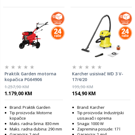
Praktik Garden motorna
Karcher usisivač WD 3 V-
kopačica PG64906
17/4/20
1.257,90 KM
199,90 KM
1.179,00 KM
154,90 KM
Brand: Praktik Garden
Brand: Karcher
Tip proizvoda: Motorne
Tip proizvoda: Industrijski
kopačice
usisavači i oprema
Maks. radna širina: 830 mm
Snaga: 1000 W
Maks. radna dubina: 290 mm
Zapremina posude: 17 l
Garancija: 2 god
Garancija: 2 god