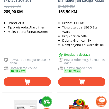
SF8A208 20V 2u1
Mandalorijan kaciga 75328
438,90 KM
214,90 KM
289,90 KM
163,50 KM
Brand: ADK
Brand: LEGO®
Tip proizvoda: Aku trimeri
Tip proizvoda: LEGO Star
Maks. radna širina: 300 mm
Wars
Broj kockica: 584
Dobna Granica: 18+
Namijenjeno za: Odrasle 18+
Besplatna dostava
Povrat robe moguć unutar 15
Povrat robe moguć unutar 15
dana
dana
Dostavljamo već od
Dostavljamo već od
10.08.2026
10.08.2026