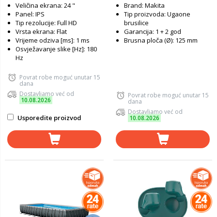
Veličina ekrana: 24 "
Brand: Makita
Panel: IPS
Tip proizvoda: Ugaone
Tip rezolucije: Full HD
brusilice
Vrsta ekrana: Flat
Garancija: 1 + 2 god
Vrijeme odziva [ms]: 1 ms
Brusna ploča (Ø): 125 mm
Osvježavanje slike [Hz]: 180
Hz
Povrat robe moguć unutar 15
dana
Dostavljamo već od
Povrat robe moguć unutar 15
10.08.2026
dana
Dostavljamo već od
Usporedite proizvod
10.08.2026