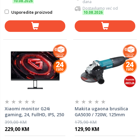
10.08.2026
dana
Dostavljamo već od
Usporedite proizvod
10.08.2026
Xiaomi monitor G24i
Makita ugaona brusilica
gaming, 24, FullHD, IPS, 250
GA5030 / 720W, 125mm
cd/m2, AMD FreeSync, sRGB
399,00 KM
175,90 KM
99%, HDR, HDMI, DP, 180
229,00 KM
129,90 KM
Hz, 1ms