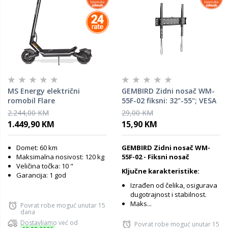
MS Energy električni
GEMBIRD Zidni nosač WM-
romobil Flare
55F-02 fiksni: 32"-55"; VESA
400 x 400
2.244,00 KM
29,00 KM
1.449,90 KM
15,90 KM
Domet: 60 km
GEMBIRD Zidni nosač WM-
Maksimalna nosivost: 120 kg
55F-02 - Fiksni nosač
Veličina točka: 10 "
Ključne karakteristike:
Garancija: 1 god
Izrađen od čelika, osigurava
dugotrajnost i stabilnost.
Maks...
Povrat robe moguć unutar 15
dana
Dostavljamo već od
Povrat robe moguć unutar 15