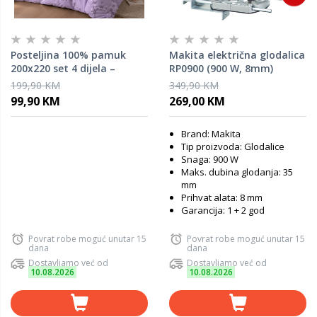
Posteljina 100% pamuk
Makita električna glodalica
200x220 set 4 dijela –
RP0900 (900 W, 8mm)
Svijetlo ljubičasta
199,90 KM
349,90 KM
(Lavanda)
99,90 KM
269,00 KM
Brand: Makita
Tip proizvoda: Glodalice
Snaga: 900 W
Maks. dubina glodanja: 35
mm
Prihvat alata: 8 mm
Garancija: 1 + 2 god
Povrat robe moguć unutar 15
Povrat robe moguć unutar 15
dana
dana
Dostavljamo već od
Dostavljamo već od
10.08.2026
10.08.2026