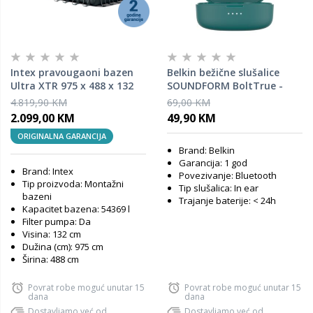
Intex pravougaoni bazen
Belkin bežične slušalice
Ultra XTR 975 x 488 x 132
SOUNDFORM BoltTrue -
cm set sa pumpom i
tirkizne
4.819,90 KM
69,00 KM
opremom – 26374NP
2.099,00 KM
49,90 KM
ORIGINALNA GARANCIJA
Brand: Belkin
Garancija: 1 god
Brand: Intex
Povezivanje: Bluetooth
Tip proizvoda: Montažni
Tip slušalica: In ear
bazeni
Trajanje baterije: < 24h
Kapacitet bazena: 54369 l
Filter pumpa: Da
Visina: 132 cm
Dužina (cm): 975 cm
Širina: 488 cm
Povrat robe moguć unutar 15
Povrat robe moguć unutar 15
dana
dana
Dostavljamo već od
Dostavljamo već od