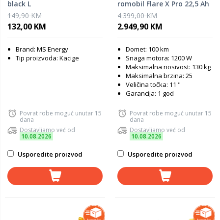
black L
romobil Flare X Pro 22,5 Ah
149,90 KM
4.399,00 KM
132,00 KM
2.949,90 KM
Brand: MS Energy
Domet: 100 km
Tip proizvoda: Kacige
Snaga motora: 1200 W
Maksimalna nosivost: 130 kg
Maksimalna brzina: 25
Veličina točka: 11 "
Garancija: 1 god
Povrat robe moguć unutar 15
Povrat robe moguć unutar 15
dana
dana
Dostavljamo već od
Dostavljamo već od
10.08.2026
10.08.2026
Usporedite proizvod
Usporedite proizvod