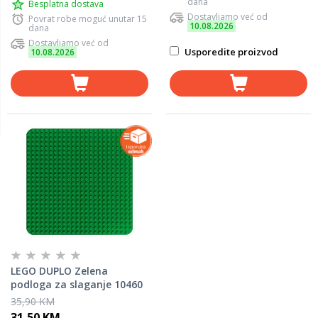
dana
Besplatna dostava
Dostavljamo već od
Povrat robe moguć unutar 15
10.08.2026
dana
Dostavljamo već od
Usporedite proizvod
10.08.2026
LEGO DUPLO Zelena
podloga za slaganje 10460
35,90 KM
31,50 KM