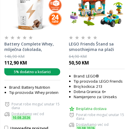
Battery Complete Whey,
LEGO Friends Štand sa
mliječna čokolada,
smoothiejima na plaži
proteini, 1800g
42625
146,90 KM
64,90 KM
112,90 KM
50,50 KM
5% dodatno u košarici
Brand: LEGO®
Tip proizvoda: LEGO Friends
Broj kockica: 213
Brand: Battery Nutrition
Dobna Granica: 6+
Tip proizvoda: Whey protein
Namijenjeno za: Uniseks
Povrat robe moguć unutar 15
dana
Besplatna dostava
Dostavljamo već od
Povrat robe moguć unutar 15
10.08.2026
dana
Dostavljamo već od
Usporedite proizvod
10.08.2026