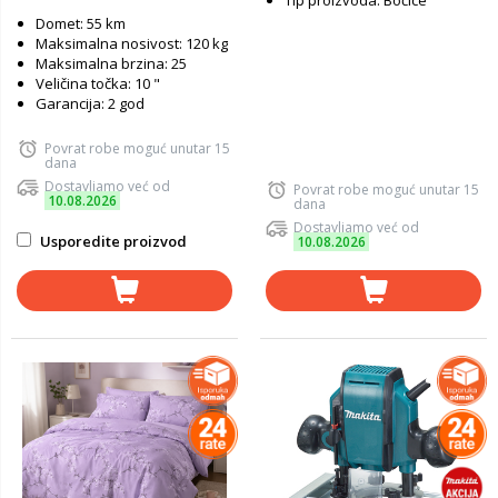
Tip proizvoda: Bočice
Domet: 55 km
Maksimalna nosivost: 120 kg
Maksimalna brzina: 25
Veličina točka: 10 "
Garancija: 2 god
Povrat robe moguć unutar 15
dana
Dostavljamo već od
Povrat robe moguć unutar 15
10.08.2026
dana
Dostavljamo već od
Usporedite proizvod
10.08.2026