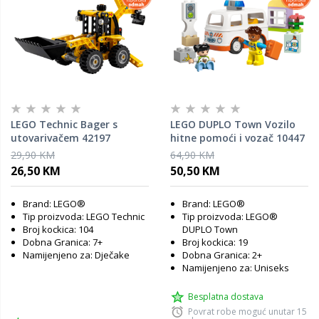
LEGO Technic Bager s
LEGO DUPLO Town Vozilo
utovarivačem 42197
hitne pomoći i vozač 10447
29,90 KM
64,90 KM
26,50 KM
50,50 KM
Brand: LEGO®
Brand: LEGO®
Tip proizvoda: LEGO Technic
Tip proizvoda: LEGO®
Broj kockica: 104
DUPLO Town
Dobna Granica: 7+
Broj kockica: 19
Namijenjeno za: Dječake
Dobna Granica: 2+
Namijenjeno za: Uniseks
Besplatna dostava
Povrat robe moguć unutar 15