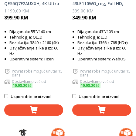
QE55Q7F2AUXXH, 4K Ultra
43LE110WO_reg, Full HD,
HD, Smart TV, Q4 AI
Smart TV, Quad Core CPU,
1.199,00 KM
399,00 KM
Processor, One UI Tizen,
HDR10, Crni
899,90 KM
349,90 KM
Crni
Dijagonala: 55"/140 cm
Dijagonala: 43"/109 cm
Tehnologija: QLED
Tehnologija: LED
Rezolucija: 3840 x 2160 (4K)
Rezolucija: 1366 x 768 (HD+)
Osvježavanje slike [Hz]: 60
Osvježavanje slike [Hz]: 60
Hz
Hz
Operativni sistem: Tizen
Operativni sistem: WebOS
Povrat robe moguć unutar 15
Povrat robe moguć unutar 15
dana
dana
Dostavljamo već od
Dostavljamo već od
10.08.2026
10.08.2026
Usporedite proizvod
Usporedite proizvod