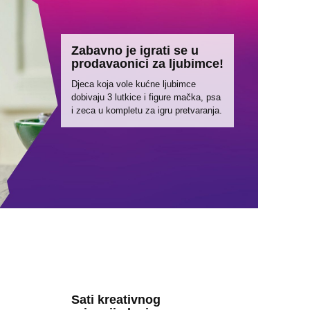
Zabavno je igrati se u
prodavaonici za ljubimce!
Djeca koja vole kućne ljubimce
dobivaju 3 lutkice i figure mačka, psa
i zeca u kompletu za igru pretvaranja.
Sati kreativnog