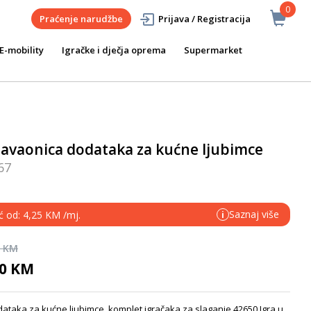
0
Praćenje narudžbe
Prijava / Registracija
E-mobility
Igračke i dječja oprema
Supermarket
avaonica dodataka za kućne ljubimce
67
Saznaj više
ć od: 4,25 KM /mj.
i
0 KM
50 KM
aka za kućne ljubimce, komplet igračaka za slaganje 42650 Igra u