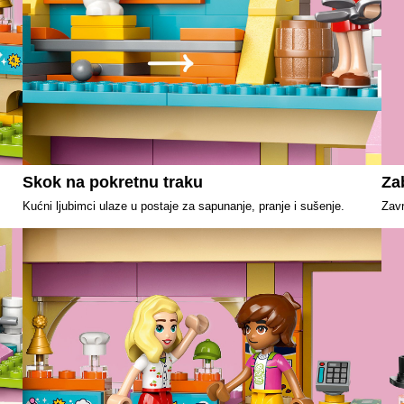
Skok na pokretnu traku
Zab
Kućni ljubimci ulaze u postaje za sapunanje, pranje i sušenje.
Zavr