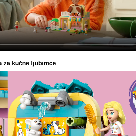
 za kućne ljubimce