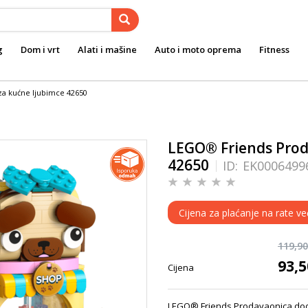
g
Dom i vrt
Alati i mašine
Auto i moto oprema
Fitness
a kućne ljubimce 42650
LEGO® Friends Prod
42650
ID:
EK0006499
Cijena za plaćanje na rate ve
119,9
93,
Cijena
LEGO® Friends Prodavaonica dodat