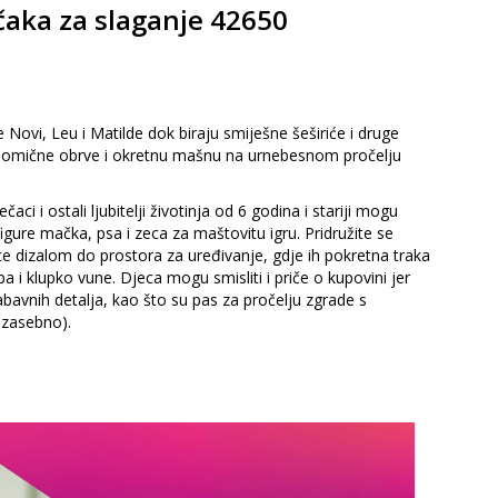
čaka za slaganje 42650
Novi, Leu i Matilde dok biraju smiješne šeširiće i druge
aj pomične obrve i okretnu mašnu na urnebesnom pročelju
i i ostali ljubitelji životinja od 6 godina i stariji mogu
ure mačka, psa i zeca za maštovitu igru. Pridružite se
mce dizalom do prostora za uređivanje, gdje ih pokretna traka
i klupko vune. Djeca mogu smisliti i priče o kupovini jer
abavnih detalja, kao što su pas za pročelju zgrade s
 zasebno).