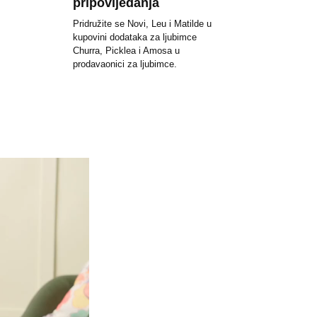
pripovijedanja
Pridružite se Novi, Leu i Matilde u
kupovini dodataka za ljubimce
Churra, Picklea i Amosa u
prodavaonici za ljubimce.