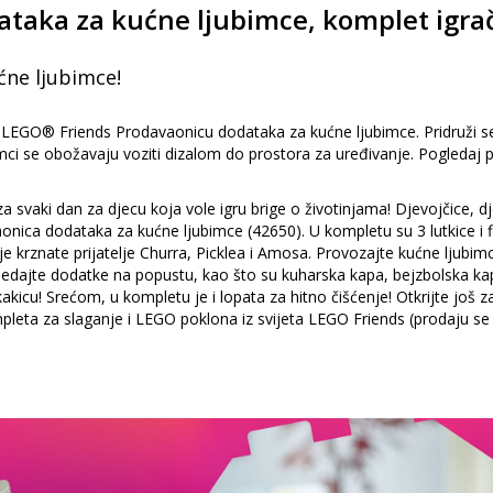
taka za kućne ljubimce, komplet igra
ćne ljubimce!
i LEGO® Friends Prodavaonicu dodataka za kućne ljubimce. Pridruži se 
bimci se obožavaju voziti dizalom do prostora za uređivanje. Pogled
aki dan za djecu koja vole igru brige o životinjama! Djevojčice, dječac
ca dodataka za kućne ljubimce (42650). U kompletu su 3 lutkice i fig
oje krznate prijatelje Churra, Picklea i Amosa. Provozajte kućne ljubi
ledajte dodatke na popustu, kao što su kuharska kapa, bejzbolska kapa 
akicu! Srećom, u kompletu je i lopata za hitno čišćenje! Otkrijte još z
ta za slaganje i LEGO poklona iz svijeta LEGO Friends (prodaju se