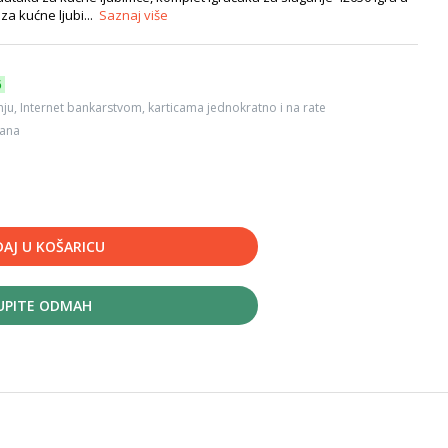
a kućne ljubi...
Saznaj više
6
ju, Internet bankarstvom, karticama jednokratno i na rate
dana
AJ U KOŠARICU
UPITE ODMAH