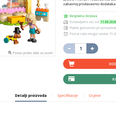
zabavnoj prodavaonici dodataka z
Besplatna dostava
Dostavljamo već od
11.08.202
Platite gotovinom pri preuziman
Povrat robe moguć unutar 15 
Povuci preko slike za zoom
DOD
K
Detalji proizvoda
Specifikacije
Ocjene