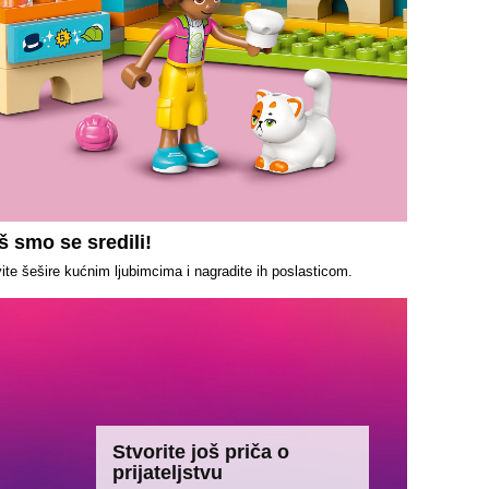
š smo se sredili!
ite šešire kućnim ljubimcima i nagradite ih poslasticom.
Stvorite još priča o
prijateljstvu