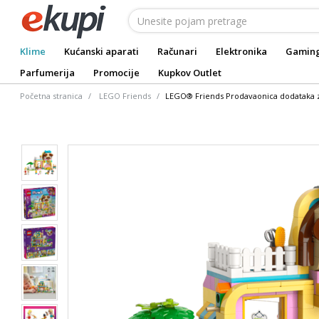
Klime
Kućanski aparati
Računari
Elektronika
Gamin
Parfumerija
Promocije
Kupkov Outlet
Početna stranica
LEGO Friends
LEGO® Friends Prodavaonica dodataka z