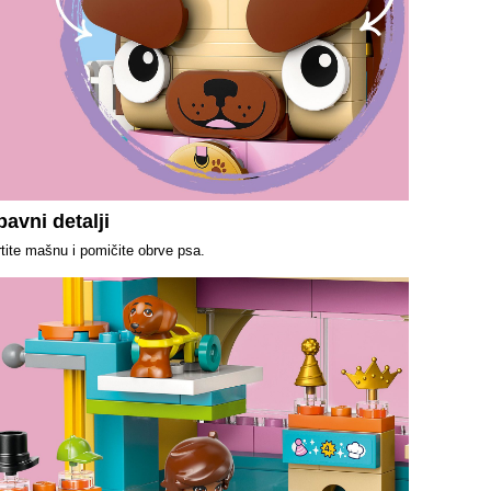
avni detalji
tite mašnu i pomičite obrve psa.