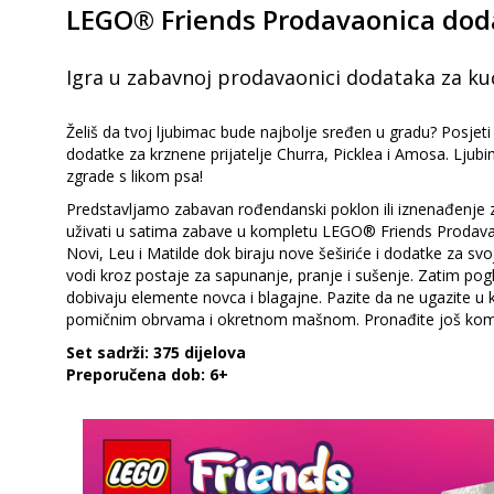
LEGO® Friends Prodavaonica doda
Igra u zabavnoj prodavaonici dodataka za ku
Želiš da tvoj ljubimac bude najbolje sređen u gradu? Posjet
dodatke za krznene prijatelje Churra, Picklea i Amosa. Lju
zgrade s likom psa!
Predstavljamo zabavan rođendanski poklon ili iznenađenje za sv
uživati u satima zabave u kompletu LEGO® Friends Prodavaoni
Novi, Leu i Matilde dok biraju nove šeširiće i dodatke za sv
vodi kroz postaje za sapunanje, pranje i sušenje. Zatim pog
dobivaju elemente novca i blagajne. Pazite da ne ugazite u k
pomičnim obrvama i okretnom mašnom. Pronađite još komple
Set sadrži: 375 dijelova
Preporučena dob: 6+