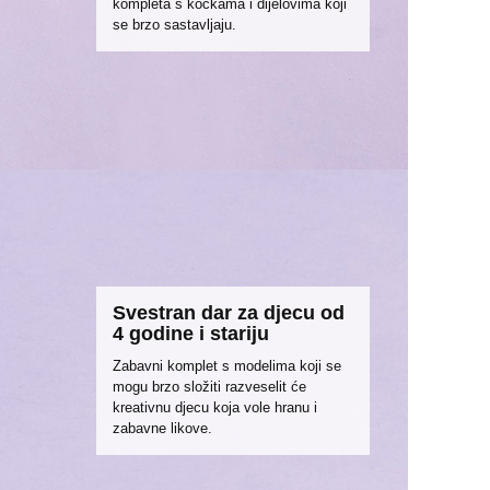
kompleta s kockama i dijelovima koji
se brzo sastavljaju.
Svestran dar za djecu od
4 godine i stariju
Zabavni komplet s modelima koji se
mogu brzo složiti razveselit će
kreativnu djecu koja vole hranu i
zabavne likove.