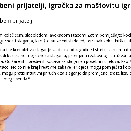
ni prijatelji, igračka za maštovitu ig
eni prijatelji
vim kolačićem, sladoledom, avokadom i tacom! Zatim pomiješajte kocke
ućnosti slaganja, kao što su zeleni sladoled, tetrapak soka, kriška lu
rani je komplet za slaganje za djecu od 4 godine i stariju. U njemu d
udi beskrajne mogućnosti slaganja, promjena i zabavnog istraživanja 
 Od šarenih i predivnih kocaka za slaganje i posebnih dijelova, kao št
 taco. No to nije kraj kreativne zabave jer djeca mogu pomiješati kock
 mogu pratiti intuitivni priručnik za slaganje da promijene izraze lica, 
a i mega sendvič.