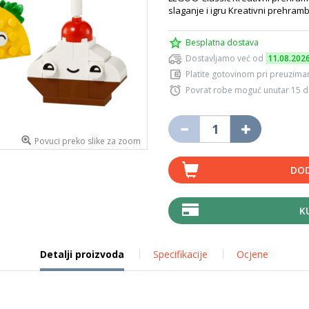
slaganje i igru Kreativni prehramb
Besplatna dostava
Dostavljamo već od
11.08.202
Platite gotovinom pri preuziman
Povrat robe moguć unutar 15 
Povuci preko slike za zoom
DOD
K
Detalji proizvoda
Specifikacije
Ocjene