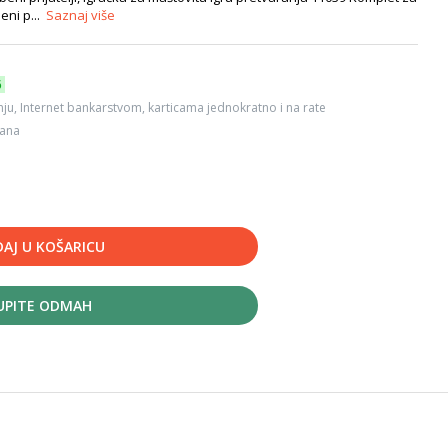
eni p...
Saznaj više
6
ju, Internet bankarstvom, karticama jednokratno i na rate
dana
AJ U KOŠARICU
UPITE ODMAH