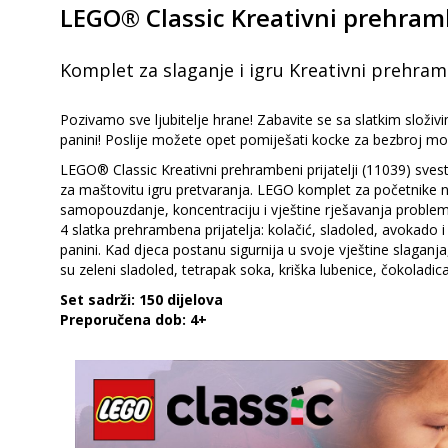
LEGO® Classic Kreativni prehrambe
Komplet za slaganje i igru Kreativni prehramb
Pozivamo sve ljubitelje hrane! Zabavite se sa slatkim složi
panini! Poslije možete opet pomiješati kocke za bezbroj mog
LEGO® Classic Kreativni prehrambeni prijatelji (11039) svest
za maštovitu igru pretvaranja. LEGO komplet za početnike n
samopouzdanje, koncentraciju i vještine rješavanja problema.
4 slatka prehrambena prijatelja: kolačić, sladoled, avokado i
panini. Kad djeca postanu sigurnija u svoje vještine slaganja,
su zeleni sladoled, tetrapak soka, kriška lubenice, čokoladic
Set sadrži: 150 dijelova
Preporučena dob: 4+