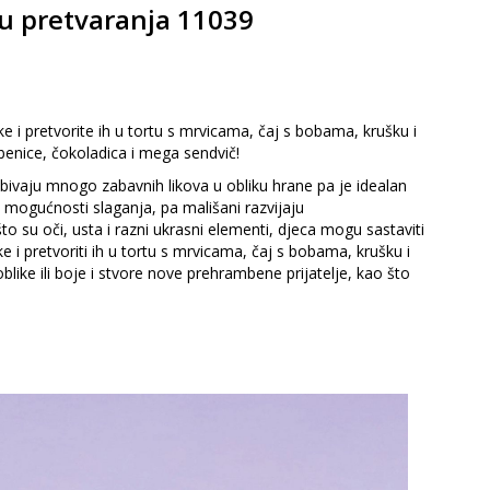
ru pretvaranja 11039
 i pretvorite ih u tortu s mrvicama, čaj s bobama, krušku i
benice, čokoladica i mega sendvič!
obivaju mnogo zabavnih likova u obliku hrane pa je idealan
mogućnosti slaganja, pa mališani razvijaju
o su oči, usta i razni ukrasni elementi, djeca mogu sastaviti
e i pretvoriti ih u tortu s mrvicama, čaj s bobama, krušku i
oblike ili boje i stvore nove prehrambene prijatelje, kao što