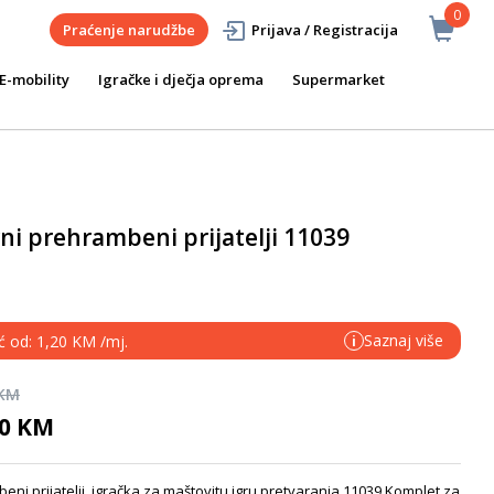
0
Praćenje narudžbe
Prijava / Registracija
E-mobility
Igračke i dječja oprema
Supermarket
vni prehrambeni prijatelji 11039
Saznaj više
ć od: 1,20 KM /mj.
i
 KM
50 KM
ni prijatelji, igračka za maštovitu igru pretvaranja 11039 Komplet za