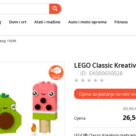
g
Dom i vrt
Alati i mašine
Auto i moto oprema
Fitness
elji 11039
LEGO Classic Kreati
ID:
EK000650028
Cijena za plaćanje na rate ve
29,90
26,
Cijena
LEGO® Classic Kreativni prehrambe