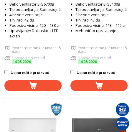
Beko ventilator EFS6700B
Beko ventilator EFS5100B
Tip postavljanja: Samostojeći
Tip postavljanja: Samostojeći
4 brzine ventilacije
3 brzine ventilacije
Tihi rad: 42 dB
Tihi rad: 43 dB
Podesiva visina: 120 – 138 cm
Podesiva visina: 113 – 115 cm
Upravljanje: Daljinsko + LED
Mehaničko upravljanje
ekran
Povrat robe moguć unutar 15
Povrat robe moguć unutar 15
dana
dana
Dostavljamo već od
Dostavljamo već od
14.08.2026
14.08.2026
Usporedite proizvod
Usporedite proizvod