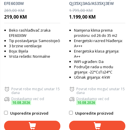
EFE6030W
QJ35XJ3AG/AS35XJ3EW
Fresh Air White 12K
269,00 KM
1.799,00 KM
219,00 KM
1.199,00 KM
Beko rashlađivač zraka
Namjena klima prema
EFE6030W
prostoru: od 26 do 35 m2
Tip postavljanja: Samostojeći
Energetski razred hlađenja:
3 brzine ventilacije
A+++
Boja: Bijela
Energetska klasa grijanja:
Vrsta rešetki: Normalne
A++
WiFI ugrađen: Da
Područje rada u modu
grijanja: -22°C≤T≤24°C
Učinak grijanja: 4 kW
Povrat robe moguć unutar 15
Povrat robe moguć unutar 15
dana
dana
Dostavljamo već od
Dostavljamo već od
10.08.2026
10.08.2026
Usporedite proizvod
Usporedite proizvod