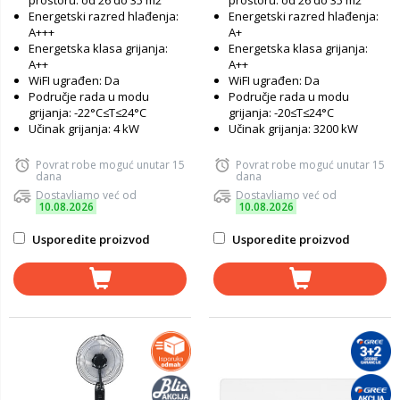
prostoru: od 26 do 35 m2
prostoru: od 26 do 35 m2
Energetski razred hlađenja:
Energetski razred hlađenja:
A+++
A+
Energetska klasa grijanja:
Energetska klasa grijanja:
A++
A++
WiFI ugrađen: Da
WiFI ugrađen: Da
Područje rada u modu
Područje rada u modu
grijanja: -22°C≤T≤24°C
grijanja: -20≤T≤24°C
Učinak grijanja: 4 kW
Učinak grijanja: 3200 kW
Povrat robe moguć unutar 15
Povrat robe moguć unutar 15
dana
dana
Dostavljamo već od
Dostavljamo već od
10.08.2026
10.08.2026
Usporedite proizvod
Usporedite proizvod