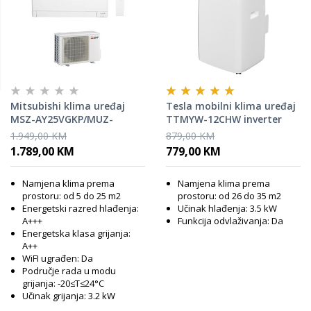
Mitsubishi klima uređaj
Tesla mobilni klima uređaj
MSZ-AY25VGKP/MUZ-
TTMYW-12CHW inverter
AY25VG
1.949,00 KM
879,00 KM
1.789,00 KM
779,00 KM
Namjena klima prema
Namjena klima prema
prostoru: od 5 do 25 m2
prostoru: od 26 do 35 m2
Energetski razred hlađenja:
Učinak hlađenja: 3.5 kW
A+++
Funkcija odvlaživanja: Da
Energetska klasa grijanja:
A++
WiFI ugrađen: Da
Područje rada u modu
grijanja: -20≤T≤24°C
Učinak grijanja: 3.2 kW