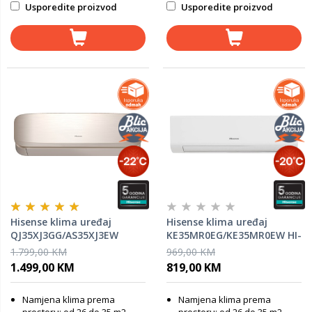
Usporedite proizvod
Usporedite proizvod
Hisense klima uređaj
Hisense klima uređaj
QJ35XJ3GG/AS35XJ3EW
KE35MR0EG/KE35MR0EW HI-
Fresh Air Golden 12K
Comfort 12K
1.799,00 KM
969,00 KM
1.499,00 KM
819,00 KM
Namjena klima prema
Namjena klima prema