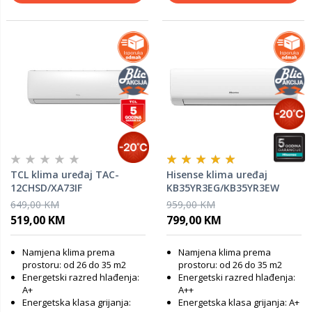
TCL klima uređaj TAC-
Hisense klima uređaj
12CHSD/XA73IF
KB35YR3EG/KB35YR3EW
Wings Pro HiNano 12K
649,00 KM
959,00 KM
519,00 KM
799,00 KM
Namjena klima prema
Namjena klima prema
prostoru: od 26 do 35 m2
prostoru: od 26 do 35 m2
Energetski razred hlađenja:
Energetski razred hlađenja:
A+
A++
Energetska klasa grijanja:
Energetska klasa grijanja: A+