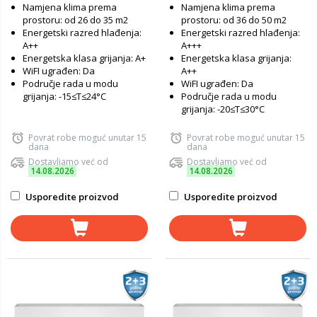
Namjena klima prema
Namjena klima prema
prostoru: od 26 do 35 m2
prostoru: od 36 do 50 m2
Energetski razred hlađenja:
Energetski razred hlađenja:
A++
A+++
Energetska klasa grijanja: A+
Energetska klasa grijanja:
WiFI ugrađen: Da
A++
Područje rada u modu
WiFI ugrađen: Da
grijanja: -15≤T≤24°C
Područje rada u modu
grijanja: -20≤T≤30°C
Povrat robe moguć unutar 15
Povrat robe moguć unutar 15
dana
dana
Dostavljamo već od
Dostavljamo već od
14.08.2026
14.08.2026
Usporedite proizvod
Usporedite proizvod