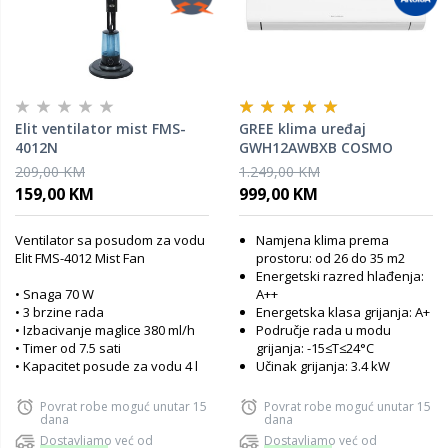
Elit ventilator mist FMS-
GREE klima uređaj
4012N
GWH12AWBXB COSMO
ECONOMICAL
209,00 KM
1.249,00 KM
159,00 KM
999,00 KM
Ventilator sa posudom za vodu
Namjena klima prema
Elit FMS-4012 Mist Fan
prostoru: od 26 do 35 m2
Energetski razred hlađenja:
• Snaga 70 W
A++
• 3 brzine rada
Energetska klasa grijanja: A+
• Izbacivanje maglice 380 ml/h
Područje rada u modu
• Timer od 7.5 sati
grijanja: -15≤T≤24°C
• Kapacitet posude za vodu 4 l
Učinak grijanja: 3.4 kW
Povrat robe moguć unutar 15
Povrat robe moguć unutar 15
dana
dana
Dostavljamo već od
Dostavljamo već od