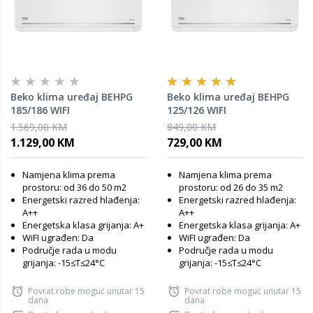
Beko klima uređaj BEHPG
Beko klima uređaj BEHPG
185/186 WIFI
125/126 WIFI
1.569,00 KM
849,00 KM
1.129,00 KM
729,00 KM
Namjena klima prema
Namjena klima prema
prostoru: od 36 do 50 m2
prostoru: od 26 do 35 m2
Energetski razred hlađenja:
Energetski razred hlađenja:
A++
A++
Energetska klasa grijanja: A+
Energetska klasa grijanja: A+
WiFI ugrađen: Da
WiFI ugrađen: Da
Područje rada u modu
Područje rada u modu
grijanja: -15≤T≤24°C
grijanja: -15≤T≤24°C
Povrat robe moguć unutar 15
Povrat robe moguć unutar 15
dana
dana