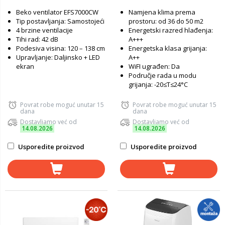
Beko ventilator EFS7000CW
Namjena klima prema
Tip postavljanja: Samostojeći
prostoru: od 36 do 50 m2
4 brzine ventilacije
Energetski razred hlađenja:
Tihi rad: 42 dB
A+++
Podesiva visina: 120 – 138 cm
Energetska klasa grijanja:
Upravljanje: Daljinsko + LED
A++
ekran
WiFI ugrađen: Da
Područje rada u modu
grijanja: -20≤T≤24°C
Povrat robe moguć unutar 15
Povrat robe moguć unutar 15
dana
dana
Dostavljamo već od
Dostavljamo već od
14.08.2026
14.08.2026
Usporedite proizvod
Usporedite proizvod