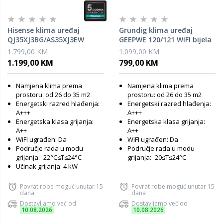
Hisense klima uređaj
Grundig klima uređaj
QJ35XJ3BG/AS35XJ3EW
GEEPWE 120/121 WIFI bijela
Fresh Air Blue 12K
1.799,00 KM
1.099,00 KM
1.199,00 KM
799,00 KM
Namjena klima prema
Namjena klima prema
prostoru: od 26 do 35 m2
prostoru: od 26 do 35 m2
Energetski razred hlađenja:
Energetski razred hlađenja:
A+++
A+++
Energetska klasa grijanja:
Energetska klasa grijanja:
A++
A++
WiFI ugrađen: Da
WiFI ugrađen: Da
Područje rada u modu
Područje rada u modu
grijanja: -22°C≤T≤24°C
grijanja: -20≤T≤24°C
Učinak grijanja: 4 kW
Povrat robe moguć unutar 15
Povrat robe moguć unutar 15
dana
dana
Dostavljamo već od
Dostavljamo već od
10.08.2026
10.08.2026