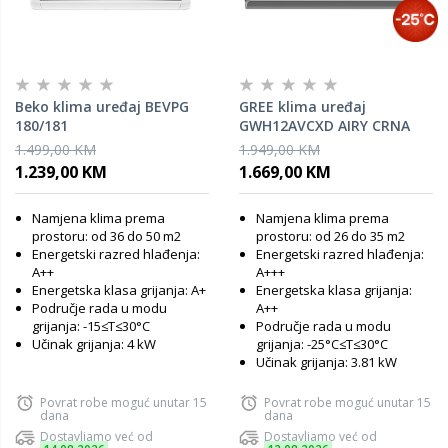
Beko klima uređaj BEVPG
GREE klima uređaj
180/181
GWH12AVCXD AIRY CRNA
1.499,00 KM
1.949,00 KM
1.239,00 KM
1.669,00 KM
Namjena klima prema
Namjena klima prema
prostoru: od 36 do 50 m2
prostoru: od 26 do 35 m2
Energetski razred hlađenja:
Energetski razred hlađenja:
A++
A+++
Energetska klasa grijanja: A+
Energetska klasa grijanja:
Područje rada u modu
A++
grijanja: -15≤T≤30°C
Područje rada u modu
Učinak grijanja: 4 kW
grijanja: -25°C≤T≤30°C
Učinak grijanja: 3.81 kW
Povrat robe moguć unutar 15
Povrat robe moguć unutar 15
dana
dana
Dostavljamo već od
Dostavljamo već od