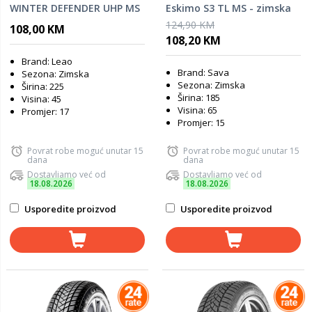
WINTER DEFENDER UHP MS
Eskimo S3 TL MS - zimska
LEAO zimska guma
guma
124,90 KM
108,00 KM
108,20 KM
Brand: Leao
Brand: Sava
Sezona: Zimska
Sezona: Zimska
Širina: 225
Širina: 185
Visina: 45
Visina: 65
Promjer: 17
Promjer: 15
Povrat robe moguć unutar 15
Povrat robe moguć unutar 15
dana
dana
Dostavljamo već od
Dostavljamo već od
18.08.2026
18.08.2026
Usporedite proizvod
Usporedite proizvod