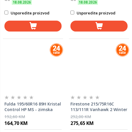
18.08.2026
18.08.2026
Usporedite proizvod
Usporedite proizvod
Fulda 195/60R16 89H Kristal
Firestone 215/75R16C
Control HP MS - zimska
113/111R Vanhawk 2 Winter
guma
MS - zimska guma
192,60 KM
292,00 KM
164,70 KM
275,65 KM