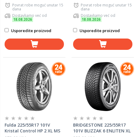
Povrat robe moguć unutar 15
Povrat robe moguć unutar 15
dana
dana
Dostavljamo već od
Dostavljamo već od
18.08.2026
18.08.2026
Usporedite proizvod
Usporedite proizvod
Fulda 225/55R17 101V
BRIDGESTONE 225/55R17
Kristal Control HP 2 XL MS
101V BLIZZAK 6 ENLITEN XL
TL - zimska guma
MS BRIDGESTONE zimska