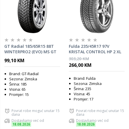
GT Radial 185/65R15 88T
Fulda 235/45R17 97V
WINTERPRO2 (EVO) MS GT
KRISTAL CONTROL HP 2 XL
RADIAL zimska guma
MS TL zimska guma
303,20 KM
99,10 KM
266,00 KM
Brand: GT-Radial
Brand: Fulda
Sezona: Zimska
Sezona: Zimska
Širina: 185
Širina: 235
Visina: 65
Visina: 45
Promjer: 15
Promjer: 17
Povrat robe moguć unutar 15
Povrat robe moguć unutar 15
dana
dana
Dostavljamo već od
Dostavljamo već od
18.08.2026
18.08.2026