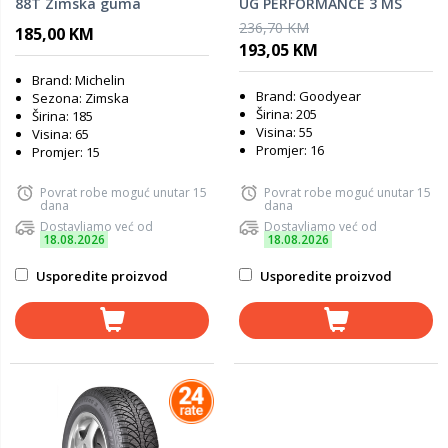
88T Zimska guma
UG PERFORMANCE 3 MS
zimska guma
236,70 KM
185,00 KM
193,05 KM
Brand: Michelin
Brand: Goodyear
Sezona: Zimska
Širina: 205
Širina: 185
Visina: 55
Visina: 65
Promjer: 16
Promjer: 15
Povrat robe moguć unutar 15
Povrat robe moguć unutar 15
dana
dana
Dostavljamo već od
Dostavljamo već od
18.08.2026
18.08.2026
Usporedite proizvod
Usporedite proizvod