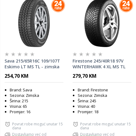
Sava 215/65R16C 109/107T
Firestone 245/40R18 97V
Eskimo LT MS TL - zimska
WINTERHAWK 4 XL MS TL
guma
FIRESTONE zimska guma
254,70 KM
279,70 KM
Brand: Sava
Brand: Firestone
Sezona: Zimska
Sezona: Zimska
Širina: 215
Širina: 245
Visina: 65
Visina: 40
Promjer: 16
Promjer: 18
Povrat robe moguć unutar 15
Povrat robe moguć unutar 15
dana
dana
Dostavljamo već od
Dostavljamo već od