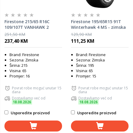
Firestone 215/65 R16C
Firestone 195/65R15 91T
109/107T VANHAWK 2
Winterhawk 4 MS - zimska
WINTER M+S 3PMSF zimska
guma
251,50 KM
129,90 KM
guma
237,40 KM
111,25 KM
Brand: Firestone
Brand: Firestone
Sezona: Zimska
Sezona: Zimska
Širina: 215
Širina: 195
Visina: 65
Visina: 65
Promjer: 16
Promjer: 15
Povrat robe moguć unutar 15
Povrat robe moguć unutar 15
dana
dana
Dostavljamo već od
Dostavljamo već od
18.08.2026
18.08.2026
Usporedite proizvod
Usporedite proizvod