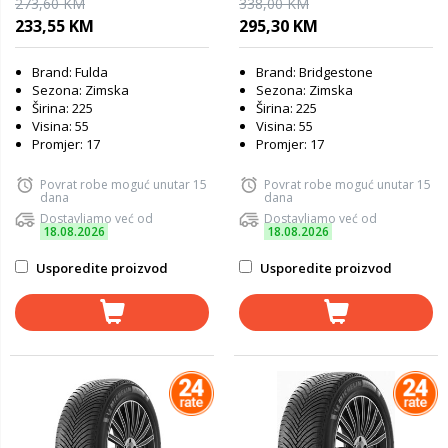
273,60 KM
338,00 KM
guma
233,55 KM
295,30 KM
Brand: Fulda
Brand: Bridgestone
Sezona: Zimska
Sezona: Zimska
Širina: 225
Širina: 225
Visina: 55
Visina: 55
Promjer: 17
Promjer: 17
Povrat robe moguć unutar 15
Povrat robe moguć unutar 15
dana
dana
Dostavljamo već od
Dostavljamo već od
18.08.2026
18.08.2026
Usporedite proizvod
Usporedite proizvod