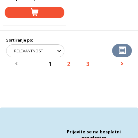
Sortiranje po:
1
2
3
Prijavite se na besplatni
newsletter