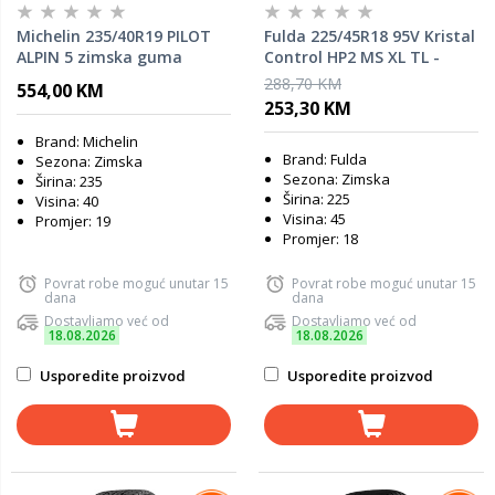
Michelin 235/40R19 PILOT
Fulda 225/45R18 95V Kristal
ALPIN 5 zimska guma
Control HP2 MS XL TL -
zimska guma
288,70 KM
554,00 KM
253,30 KM
Brand: Michelin
Brand: Fulda
Sezona: Zimska
Sezona: Zimska
Širina: 235
Širina: 225
Visina: 40
Visina: 45
Promjer: 19
Promjer: 18
Povrat robe moguć unutar 15
Povrat robe moguć unutar 15
dana
dana
Dostavljamo već od
Dostavljamo već od
18.08.2026
18.08.2026
Usporedite proizvod
Usporedite proizvod