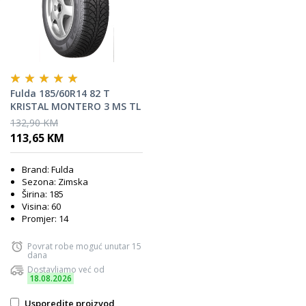
Fulda 185/60R14 82 T
KRISTAL MONTERO 3 MS TL
zimska guma
132,90 KM
113,65 KM
Brand: Fulda
Sezona: Zimska
Širina: 185
Visina: 60
Promjer: 14
Povrat robe moguć unutar 15
dana
Dostavljamo već od
18.08.2026
Usporedite proizvod