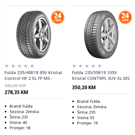
Fulda 235/40R18 95V Kristal
Fulda 235/55R19 105V
Control HP 2 XL FP MS -
Kristal CONTRPL SUV XL MS
zimska guma
TL - zimska guma
326,20 KM
350,20 KM
278,35 KM
Brand: Fulda
Brand: Fulda
Sezona: Zimska
Sezona: Zimska
Širina: 235
Širina: 235
Visina: 55
Visina: 40
Promjer: 19
Promjer: 18