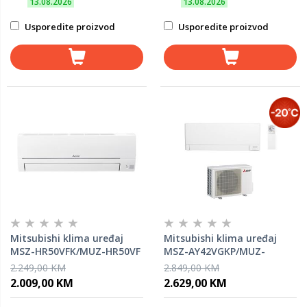
13.08.2026
13.08.2026
Usporedite proizvod
Usporedite proizvod
Mitsubishi klima uređaj
Mitsubishi klima uređaj
MSZ-HR50VFK/MUZ-HR50VF
MSZ-AY42VGKP/MUZ-
AY42VG
2.249,00 KM
2.849,00 KM
2.009,00 KM
2.629,00 KM