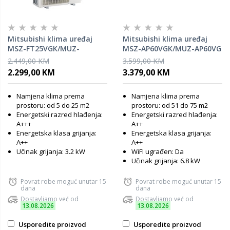
Mitsubishi klima uređaj
Mitsubishi klima uređaj
MSZ-FT25VGK/MUZ-
MSZ-AP60VGK/MUZ-AP60VG
FT25VGHZ
2.449,00 KM
3.599,00 KM
2.299,00 KM
3.379,00 KM
Namjena klima prema
Namjena klima prema
prostoru: od 5 do 25 m2
prostoru: od 51 do 75 m2
Energetski razred hlađenja:
Energetski razred hlađenja:
A+++
A++
Energetska klasa grijanja:
Energetska klasa grijanja:
A++
A++
Učinak grijanja: 3.2 kW
WiFI ugrađen: Da
Učinak grijanja: 6.8 kW
Povrat robe moguć unutar 15
Povrat robe moguć unutar 15
dana
dana
Dostavljamo već od
Dostavljamo već od
13.08.2026
13.08.2026
Usporedite proizvod
Usporedite proizvod