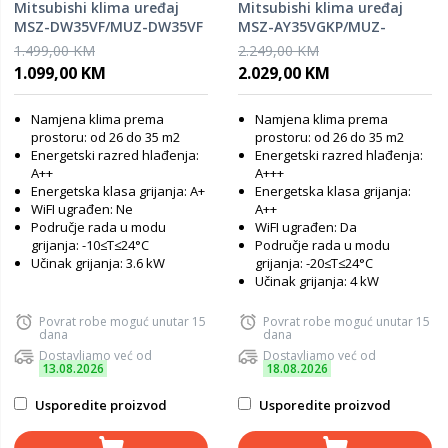
Mitsubishi klima uređaj
Mitsubishi klima uređaj
MSZ-DW35VF/MUZ-DW35VF
MSZ-AY35VGKP/MUZ-
AY35VG
1.499,00 KM
2.249,00 KM
1.099,00 KM
2.029,00 KM
Namjena klima prema
Namjena klima prema
prostoru: od 26 do 35 m2
prostoru: od 26 do 35 m2
Energetski razred hlađenja:
Energetski razred hlađenja:
A++
A+++
Energetska klasa grijanja: A+
Energetska klasa grijanja:
WiFI ugrađen: Ne
A++
Područje rada u modu
WiFI ugrađen: Da
grijanja: -10≤T≤24°C
Područje rada u modu
Učinak grijanja: 3.6 kW
grijanja: -20≤T≤24°C
Učinak grijanja: 4 kW
Povrat robe moguć unutar 15
Povrat robe moguć unutar 15
dana
dana
Dostavljamo već od
Dostavljamo već od
13.08.2026
18.08.2026
Usporedite proizvod
Usporedite proizvod