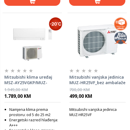
Mitsubishi klima uređaj
Mitsubishi vanjska jedinica
MSZ-AY25VGKP/MUZ-
MUZ-HR25VF_bez ambalaže
AY25VG
1.949,00 KM
700,00 KM
1.789,00 KM
499,00 KM
Namjena klima prema
Mitsubishi vanjska jedinica
prostoru: od 5 do 25 m2
MUZ-HR25VF
Energetski razred hlađenja:
A+++