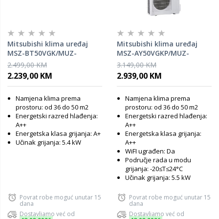
Mitsubishi klima uređaj
Mitsubishi klima uređaj
MSZ-BT50VGK/MUZ-
MSZ-AY50VGKP/MUZ-
BT50VG
AY50VG
2.499,00 KM
3.149,00 KM
2.239,00 KM
2.939,00 KM
Namjena klima prema
Namjena klima prema
prostoru: od 36 do 50 m2
prostoru: od 36 do 50 m2
Energetski razred hlađenja:
Energetski razred hlađenja:
A++
A++
Energetska klasa grijanja: A+
Energetska klasa grijanja:
Učinak grijanja: 5.4 kW
A++
WiFI ugrađen: Da
Područje rada u modu
grijanja: -20≤T≤24°C
Učinak grijanja: 5.5 kW
Povrat robe moguć unutar 15
Povrat robe moguć unutar 15
dana
dana
Dostavljamo već od
Dostavljamo već od