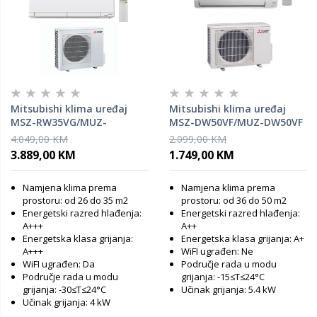
Mitsubishi klima uređaj
Mitsubishi klima uređaj
MSZ-RW35VG/MUZ-
MSZ-DW50VF/MUZ-DW50VF
RW35VGHZ
4.049,00 KM
2.099,00 KM
3.889,00 KM
1.749,00 KM
Namjena klima prema
Namjena klima prema
prostoru: od 26 do 35 m2
prostoru: od 36 do 50 m2
Energetski razred hlađenja:
Energetski razred hlađenja:
A+++
A++
Energetska klasa grijanja:
Energetska klasa grijanja: A+
A+++
WiFI ugrađen: Ne
WiFI ugrađen: Da
Područje rada u modu
Područje rada u modu
grijanja: -15≤T≤24°C
grijanja: -30≤T≤24°C
Učinak grijanja: 5.4 kW
Učinak grijanja: 4 kW