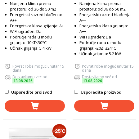
Namjena klima prema
Namjena klima prema
prostoru: od 36 do 50 m2
prostoru: od 36 do 50 m2
Energetski razred hlađenja:
Energetski razred hlađenja:
A++
A++
Energetska klasa grijanja: A+
Energetska klasa grijanja:
WiFI ugrađen: Da
A++
Područje rada u modu
WiFI ugrađen: Da
grijanja: -10≤T≤30°C
Područje rada u modu
Učinak grijanja: 5.4 kW
grijanja: -20≤T≤24°C
Učinak grijanja: 5.2 kW
Povrat robe moguć unutar 15
Povrat robe moguć unutar 15
dana
dana
Dostavljamo već od
Dostavljamo već od
13.08.2026
13.08.2026
Usporedite proizvod
Usporedite proizvod