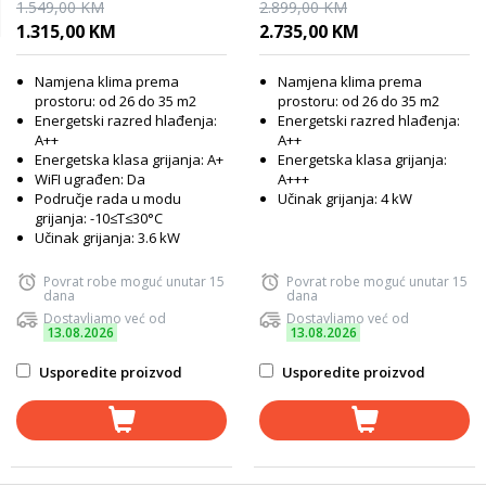
FT35VGHZ
1.549,00 KM
2.899,00 KM
1.315,00 KM
2.735,00 KM
Namjena klima prema
Namjena klima prema
prostoru: od 26 do 35 m2
prostoru: od 26 do 35 m2
Energetski razred hlađenja:
Energetski razred hlađenja:
A++
A++
Energetska klasa grijanja: A+
Energetska klasa grijanja:
WiFI ugrađen: Da
A+++
Područje rada u modu
Učinak grijanja: 4 kW
grijanja: -10≤T≤30°C
Učinak grijanja: 3.6 kW
Povrat robe moguć unutar 15
Povrat robe moguć unutar 15
dana
dana
Dostavljamo već od
Dostavljamo već od
13.08.2026
13.08.2026
Usporedite proizvod
Usporedite proizvod