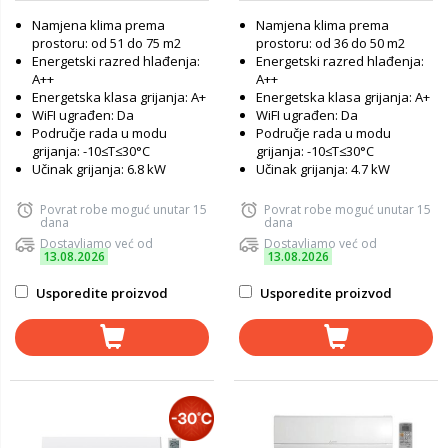
Namjena klima prema
Namjena klima prema
prostoru: od 51 do 75 m2
prostoru: od 36 do 50 m2
Energetski razred hlađenja:
Energetski razred hlađenja:
A++
A++
Energetska klasa grijanja: A+
Energetska klasa grijanja: A+
WiFI ugrađen: Da
WiFI ugrađen: Da
Područje rada u modu
Područje rada u modu
grijanja: -10≤T≤30°C
grijanja: -10≤T≤30°C
Učinak grijanja: 6.8 kW
Učinak grijanja: 4.7 kW
Povrat robe moguć unutar 15
Povrat robe moguć unutar 15
dana
dana
Dostavljamo već od
Dostavljamo već od
13.08.2026
13.08.2026
Usporedite proizvod
Usporedite proizvod