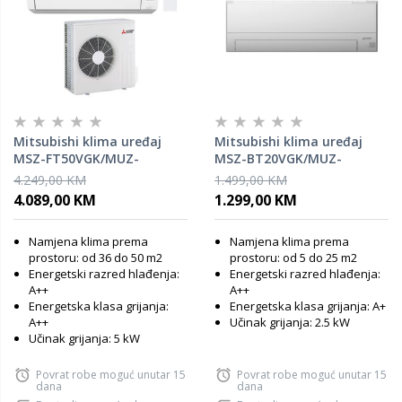
Mitsubishi klima uređaj
Mitsubishi klima uređaj
MSZ-FT50VGK/MUZ-
MSZ-BT20VGK/MUZ-
FT50VGHZ
BT20VG
4.249,00 KM
1.499,00 KM
4.089,00 KM
1.299,00 KM
Namjena klima prema
Namjena klima prema
prostoru: od 36 do 50 m2
prostoru: od 5 do 25 m2
Energetski razred hlađenja:
Energetski razred hlađenja:
A++
A++
Energetska klasa grijanja:
Energetska klasa grijanja: A+
A++
Učinak grijanja: 2.5 kW
Učinak grijanja: 5 kW
Povrat robe moguć unutar 15
Povrat robe moguć unutar 15
dana
dana