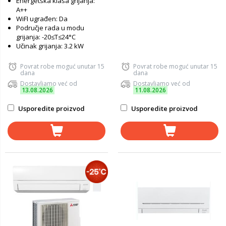
Energetska klasa grijanja:
A++
WiFI ugrađen: Da
Područje rada u modu
grijanja: -20≤T≤24°C
Učinak grijanja: 3.2 kW
Povrat robe moguć unutar 15
Povrat robe moguć unutar 15
dana
dana
Dostavljamo već od
Dostavljamo već od
13.08.2026
11.08.2026
Usporedite proizvod
Usporedite proizvod