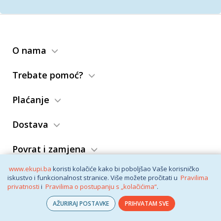
O nama
Trebate pomoć?
Plaćanje
Dostava
Povrat i zamjena
www.ekupi.ba
koristi kolačiće kako bi poboljšao Vaše korisničko
Opći uslovi
iskustvo i funkcionalnost stranice. Više možete pročitati u
Pravilima
privatnosti
i
Pravilima o postupanju s „kolačićima“
.
AŽURIRAJ POSTAVKE
PRIHVATAM SVE
© eKupi
2026. Vaša internet trgovina