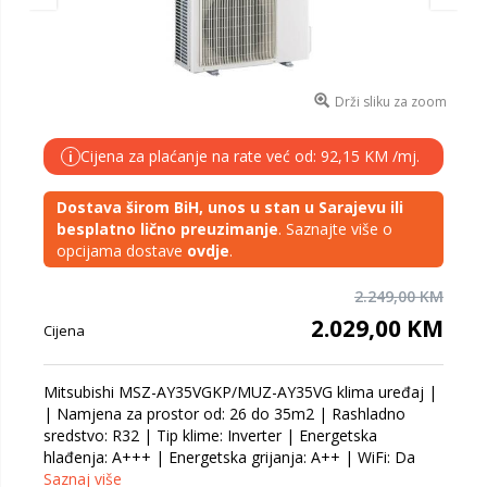
Drži sliku za zoom
Cijena za plaćanje na rate već od: 92,15 KM /mj.
i
Dostava širom BiH, unos u stan u Sarajevu ili
besplatno lično preuzimanje
. Saznajte više o
opcijama dostave
ovdje
.
2.249,00 KM
2.029,00 KM
Cijena
Mitsubishi MSZ-AY35VGKP/MUZ-AY35VG klima uređaj |
| Namjena za prostor od: 26 do 35m2 | Rashladno
sredstvo: R32 | Tip klime: Inverter | Energetska
hlađenja: A+++ | Energetska grijanja: A++ | WiFi: Da
Saznaj više