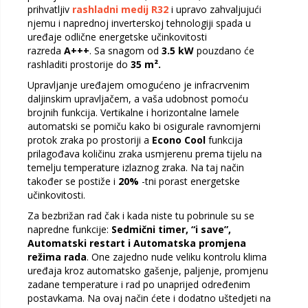
prihvatljiv
rashladni medij R32
i upravo zahvaljujući
njemu i naprednoj inverterskoj tehnologiji spada u
uređaje odlične energetske učinkovitosti
razreda
A+++
. Sa snagom od
3.5 kW
pouzdano će
rashladiti prostorije do
35 m².
Upravljanje uređajem omogućeno je infracrvenim
daljinskim upravljačem, a vaša udobnost pomoću
brojnih funkcija. Vertikalne i horizontalne lamele
automatski se pomiču kako bi osigurale ravnomjerni
protok zraka po prostoriji a
Econo Cool
funkcija
prilagođava količinu zraka usmjerenu prema tijelu na
temelju temperature izlaznog zraka. Na taj način
također se postiže i
20%
-tni porast energetske
učinkovitosti.
Za bezbrižan rad čak i kada niste tu pobrinule su se
napredne funkcije:
Sedmični timer, “i save”,
Automatski restart i Automatska promjena
režima rada
. One zajedno nude veliku kontrolu klima
uređaja kroz automatsko gašenje, paljenje, promjenu
zadane temperature i rad po unaprijed određenim
postavkama. Na ovaj način ćete i dodatno uštedjeti na