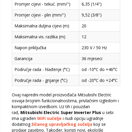
Promjer cijevi - tekuć. (mm/")
6,35 (1/4")
Promjer cijevi - plin (mm/")
9,52 (3/8")
Maksimalna duljina cijevi (m)
20
Maksimalna vis. razlika (m)
12
Napon priključka
230 V / 50 Hz
Garancija
36 mjeseci
Područje rada - hlađenje (°C)
od -10°C do +46°C
Područje rada - grijanje (°C)
od -20°C do +24°C
Ovaj napredni model proizvođača Mitsubishi Electric
osvaja brojnim funkcionalnostima, privlačnim izgledom i
kompaktnom izvedbom. Uz tih i pouzdan
rad,
Mitsubishi Electric Super Inverter Plus
u sebi
ima ugrađen
WiFi sučelje
i nudi opciju ugradnje
dodatnog
žičanog upravljačkog sučelja
koji se
prodaje zasebno. Također, koristi novi, ekološki