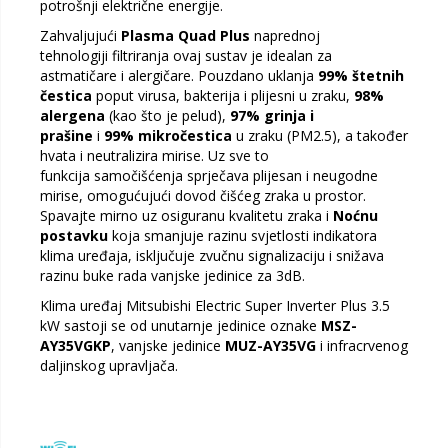
potrošnji električne energije.
Zahvaljujući
Plasma Quad Plus
naprednoj
tehnologiji filtriranja ovaj sustav je idealan za
astmatičare i alergičare. Pouzdano uklanja
99% štetnih
čestica
poput virusa, bakterija i plijesni u zraku,
98%
alergena
(kao što je pelud),
97% grinja i
prašine
i
99% mikročestica
u zraku (PM2.5), a također
hvata i neutralizira mirise. Uz sve to
funkcija samočišćenja sprječava plijesan i neugodne
mirise, omogućujući dovod čišćeg zraka u prostor.
Spavajte mirno uz osiguranu kvalitetu zraka i
Noćnu
postavku
koja smanjuje razinu svjetlosti indikatora
klima uređaja, isključuje zvučnu signalizaciju i snižava
razinu buke rada vanjske jedinice za 3dB.
Klima uređaj Mitsubishi Electric Super Inverter Plus 3.5
kW sastoji se od unutarnje jedinice oznake
MSZ-
AY35VGKP
, vanjske jedinice
MUZ-AY35VG
i infracrvenog
daljinskog upravljača.