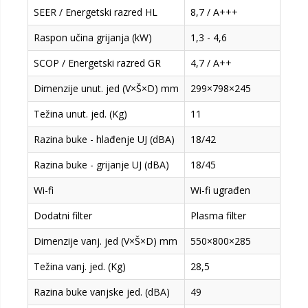
SEER / Energetski razred HL
8,7 / A+++
Raspon učina grijanja (kW)
1,3 - 4,6
SCOP / Energetski razred GR
4,7 / A++
Dimenzije unut. jed (V×Š×D) mm
299×798×245
Težina unut. jed. (Kg)
11
Razina buke - hlađenje UJ (dBA)
18/42
Razina buke - grijanje UJ (dBA)
18/45
Wi-fi
Wi-fi ugrađen
Dodatni filter
Plasma filter
Dimenzije vanj. jed (V×Š×D) mm
550×800×285
Težina vanj. jed. (Kg)
28,5
Razina buke vanjske jed. (dBA)
49