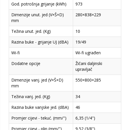
God. potrošnja grijanje (kWh)
973
Dimenzije unut. jed (V×Š×D)
280×838×229
mm
Težina unut. jed. (Kg)
10
Razina buke - grijanje UJ (dBA)
19/49
Wi-fi
Wi-fi ugrađen
Dodatne opcije
Žičani daljinski
upravljač
Dimenzije vanj. jed (V×Š×D)
550×800×285
mm
Težina vanj. jed. (Kg)
34
Razina buke vanjske jed. (dBA)
46
Promjer cijevi - tekuć. (mm/")
6,35 (1/4")
Promjer cijevi - plin (mm/")
9,52 (3/8")