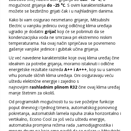
mogućnost grijanja
do -25 ⁰C
. S ovim karakteristikama
možete se bezbrižno grijati čak i u najhladnijim danima.
Kako bi vam osigurao nesmetano grijanje, Mitsubishi
Electric u vanjsku jedinicu ovog odličnog klima uređaja
ugradio je dodatni
grijač
koji će se pobrinuti da se
kondenzacijska voda ne smrzava pri ekstremno niskim
temperaturama. Na ovaj način spriječava se povremeno
gašenje vanjske jedinice i gubitak učina grijanja.
Uz već navedene karakteristike koje ovaj klima uređaj čine
idealnim za potrebe grijanja, moramo istaknuti i odlične
energetske rezultate razreda
A++ i A+++
, koji su u samom
vrhu ponude sličnih klima uređaja. Oni osiguravaju veću
uštedu električne energije i zajedno s
najnovijim
rashladnim plinom R32
čine ovaj klima uređaj
manje štetnim za okoliš.
Od programskih mogućnosti tu su sve poželjne funkcije
poput dnevnog i tjednog timera, automatskog ponovnog
pokretanja, automatskih lamela ispuha zraka horizontalno i
vertikalno, Econo Cool za još veću uštedu energije,
automatska promjena režima rada ,samodijagnostika i
mnoge druge na koje smo navikli da se nalaze u Mitsubishi