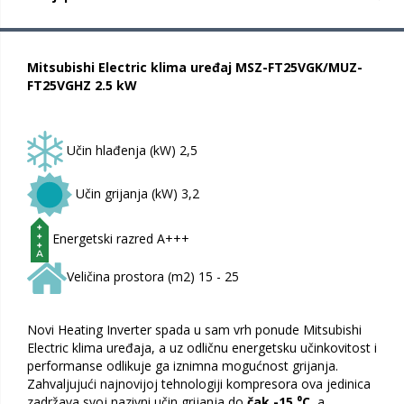
Mitsubishi Electric klima uređaj MSZ-FT25VGK/MUZ-
FT25VGHZ 2.5 kW
Učin hlađenja (kW) 2,5
Učin grijanja (kW) 3,2
Energetski razred A+++
Veličina prostora (m2) 15 - 25
Novi Heating Inverter spada u sam vrh ponude Mitsubishi
Electric klima uređaja, a uz odličnu energetsku učinkovitost i
performanse odlikuje ga iznimna mogućnost grijanja.
Zahvaljujući najnovijoj tehnologiji kompresora ova jedinica
zadržava svoj nazivni učin grijanja do
čak -15 ⁰C
, a