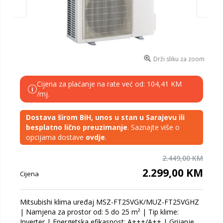
Drži sliku za zoom
Cijena za plaćanje na rate već od: 104,41 KM
i
/mj.
Dostava širom BiH, unos u stan u Sarajevu ili
besplatno lično preuzimanje
. Saznajte više o
opcijama dostave
ovdje
.
2.449,00 KM
2.299,00 KM
Cijena
Mitsubishi klima uređaj MSZ-FT25VGK/MUZ-FT25VGHZ
| Namjena za prostor od: 5 do 25 m² | Tip klime:
Inverter | Energetska efikasnost: A+++/A++ | Grijanje