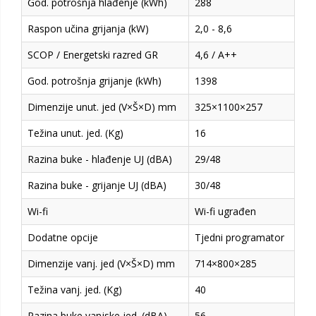
God. potrošnja hlađenje (kWh)
288
Raspon učina grijanja (kW)
2,0 - 8,6
SCOP / Energetski razred GR
4,6 / A++
God. potrošnja grijanje (kWh)
1398
Dimenzije unut. jed (V×Š×D) mm
325×1100×257
Težina unut. jed. (Kg)
16
Razina buke - hlađenje UJ (dBA)
29/48
Razina buke - grijanje UJ (dBA)
30/48
Wi-fi
Wi-fi ugrađen
Dodatne opcije
Tjedni programator
Dimenzije vanj. jed (V×Š×D) mm
714×800×285
Težina vanj. jed. (Kg)
40
Razina buke vanjske jed. (dBA)
56