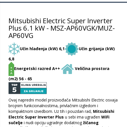
Mitsubishi Electric Super Inverter
Plus 6.1 kW - MSZ-AP60VGK/MUZ-
AP60VG
Učin hlađenja (kW) 6,1
Učin grijanja (kW)
6,8
Energetski razred A++
Veličina prostora
(m2) 56 - 65
Ovaj napredni model proizvođača Mitsubishi Electric osvaja
brojnim funkcionalnostima, privlačnim izgledom i
kompaktnom izvedbom. Uz tih i pouzdan rad,
Mitsubishi
Electric Super Inverter Plus
u sebi ima ugrađen
WiFi
sučelje
i nudi opciju ugradnje dodatnog
žičanog