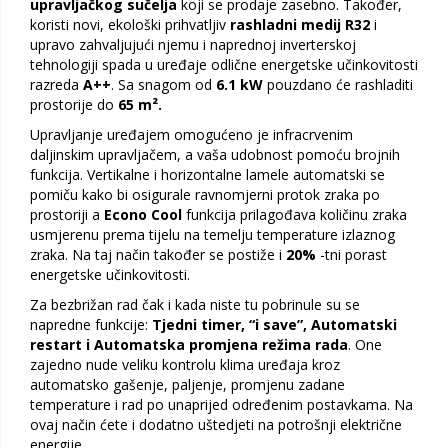
upravljačkog sučelja
koji se prodaje zasebno. Također,
koristi novi, ekološki prihvatljiv
rashladni medij R32
i
upravo zahvaljujući njemu i naprednoj inverterskoj
tehnologiji spada u uređaje odlične energetske učinkovitosti
razreda
A++
. Sa snagom od
6.1 kW
pouzdano će rashladiti
prostorije do
65 m².
Upravljanje uređajem omogućeno je infracrvenim
daljinskim upravljačem, a vaša udobnost pomoću brojnih
funkcija. Vertikalne i horizontalne lamele automatski se
pomiču kako bi osigurale ravnomjerni protok zraka po
prostoriji a
Econo Cool
funkcija prilagođava količinu zraka
usmjerenu prema tijelu na temelju temperature izlaznog
zraka. Na taj način također se postiže i
20%
-tni porast
energetske učinkovitosti.
Za bezbrižan rad čak i kada niste tu pobrinule su se
napredne funkcije:
Tjedni timer, “i save”, Automatski
restart i Automatska promjena režima rada
. One
zajedno nude veliku kontrolu klima uređaja kroz
automatsko gašenje, paljenje, promjenu zadane
temperature i rad po unaprijed određenim postavkama. Na
ovaj način ćete i dodatno uštedjeti na potrošnji električne
energije.