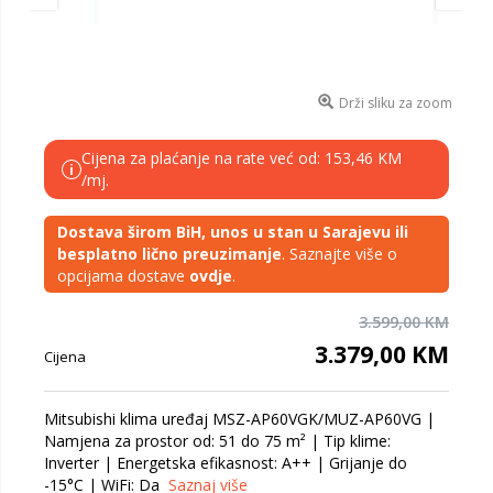
Drži sliku za zoom
Cijena za plaćanje na rate već od: 153,46 KM
i
/mj.
Dostava širom BiH, unos u stan u Sarajevu ili
besplatno lično preuzimanje
. Saznajte više o
opcijama dostave
ovdje
.
3.599,00 KM
3.379,00 KM
Cijena
Mitsubishi klima uređaj MSZ-AP60VGK/MUZ-AP60VG |
Namjena za prostor od: 51 do 75 m² | Tip klime:
Inverter | Energetska efikasnost: A++ | Grijanje do
-15°C | WiFi: Da
Saznaj više