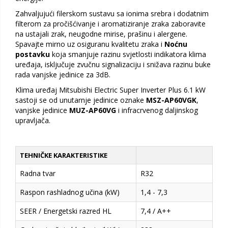
Zahvaljujući filerskom sustavu sa ionima srebra i dodatnim
filterom za pročišćivanje i aromatiziranje zraka zaboravite
na ustajali zrak, neugodne mirise, prašinu i alergene.
Spavajte mirno uz osiguranu kvalitetu zraka i
Noćnu
postavku
koja smanjuje razinu svjetlosti indikatora klima
uređaja, isključuje zvučnu signalizaciju i snižava razinu buke
rada vanjske jedinice za 3dB.
Klima uređaj Mitsubishi Electric Super Inverter Plus 6.1 kW
sastoji se od unutarnje jedinice oznake
MSZ-AP60VGK
,
vanjske jedinice
MUZ-AP60VG
i infracrvenog daljinskog
upravljača.
TEHNIČKE KARAKTERISTIKE
Radna tvar
R32
Raspon rashladnog učina (kW)
1,4 - 7,3
SEER / Energetski razred HL
7,4 / A++