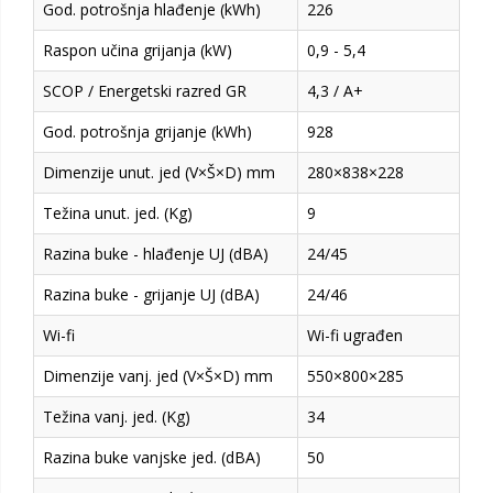
God. potrošnja hlađenje (kWh)
226
Raspon učina grijanja (kW)
0,9 - 5,4
SCOP / Energetski razred GR
4,3 / A+
God. potrošnja grijanje (kWh)
928
Dimenzije unut. jed (V×Š×D) mm
280×838×228
Težina unut. jed. (Kg)
9
Razina buke - hlađenje UJ (dBA)
24/45
Razina buke - grijanje UJ (dBA)
24/46
Wi-fi
Wi-fi ugrađen
Dimenzije vanj. jed (V×Š×D) mm
550×800×285
Težina vanj. jed. (Kg)
34
Razina buke vanjske jed. (dBA)
50