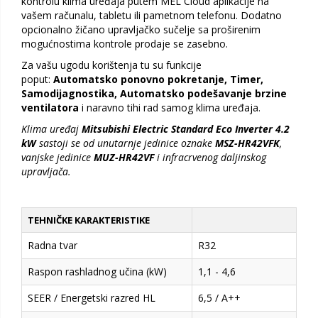
kontrolu klima uređaja putem MEL Cloud aplikacije na
vašem računalu, tabletu ili pametnom telefonu. Dodatno
opcionalno žičano upravljačko sučelje sa proširenim
mogućnostima kontrole prodaje se zasebno.
Za vašu ugodu korištenja tu su funkcije
poput:
Automatsko ponovno pokretanje, Timer,
Samodijagnostika, Automatsko podešavanje brzine
ventilatora
i naravno tihi rad samog klima uređaja.
Klima uređaj
Mitsubishi Electric Standard Eco Inverter 4.2
kW
sastoji se od unutarnje jedinice oznake
MSZ-HR42VFK
,
vanjske jedinice
MUZ-HR42VF
i infracrvenog daljinskog
upravljača.
TEHNIČKE KARAKTERISTIKE
Radna tvar
R32
Raspon rashladnog učina (kW)
1,1 - 4,6
SEER / Energetski razred HL
6,5 / A++