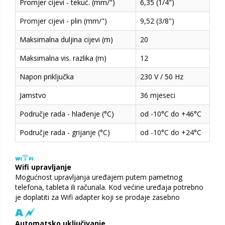
Promjer cijevi - tekuć. (mm/")
6,35 (1/4")
Promjer cijevi - plin (mm/")
9,52 (3/8")
Maksimalna duljina cijevi (m)
20
Maksimalna vis. razlika (m)
12
Napon priključka
230 V / 50 Hz
Jamstvo
36 mjeseci
Područje rada - hlađenje (°C)
od -10°C do +46°C
Područje rada - grijanje (°C)
od -10°C do +24°C
Wifi upravljanje
Mogućnost upravljanja uređajem putem pametnog
telefona, tableta ili računala. Kod većine uređaja potrebno
je doplatiti za Wifi adapter koji se prodaje zasebno
Automatsko uključivanje