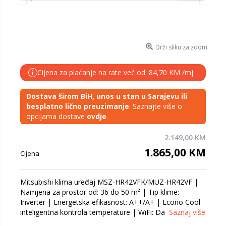
Drži sliku za zoom
Cijena za plaćanje na rate već od: 84,70 KM /mj.
i
Dostava širom BiH, unos u stan u Sarajevu ili
besplatno lično preuzimanje
. Saznajte više o
opcijama dostave
ovdje
.
2.149,00 KM
1.865,00 KM
Cijena
Mitsubishi klima uređaj MSZ-HR42VFK/MUZ-HR42VF |
Namjena za prostor od: 36 do 50 m² | Tip klime:
Inverter | Energetska efikasnost: A++/A+ | Econo Cool
inteligentna kontrola temperature | WiFi: Da
Saznaj više