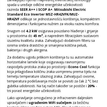
spada u uređaje odlične energetske učinkovitosti
razreda
SEER A++ i SCOP A+
.
Mitsubishi Electric
Standard Eco Inverter MSZ-HR42VFK/MUZ-
HR42VF
odlikuje se jednostavnošću korištenja, kompaktnim
dimenzijama i funkcijama nužnim za visoku razinu komfora.
Snagom od
4.2 kW
osigurava pouzdano hlađenje i grijanje
u prostorima do
45 m²
, a naprednim filtracijskim sustavom
izuzetnu kvalitetu zraka. Zahvaljujući dodatnom filteru sa
ionima srebra drastično je smanjena količina peludi,
bakterija i drugih alergena.
Za dodatnu ugodu prilikom korištenja tu su automatske
horizontalne lamele koje osiguravaju ravnomjernu
raspodjelu protoka zraka po prostoriji i
Econo Cool
funkcija
koja prilagođava količinu zraka usmjerenu prema tijelu na
temelju temperature izlaznog zraka. Zahvaljujući ovome,
temperatura podešavanja može se povisiti za čak 2 °C bez
gubitka udobnosti. Na taj način također se postiže i
20%
-
tni porast energetske učinkovitosti.
Lako upravljanje omogućeno je infracrvenim daljinskim
upravljačem i
ugrađenim WiFi sučeljem
za bežičnu