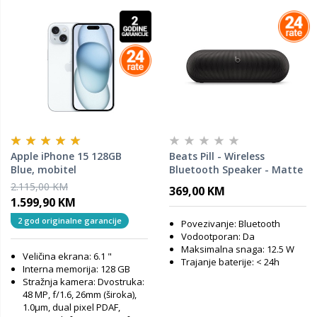
Apple iPhone 15 128GB
Beats Pill - Wireless
Blue, mobitel
Bluetooth Speaker - Matte
Black (Bluetooth zvučnik)
2.115,00 KM
369,00 KM
1.599,90 KM
2 god originalne garancije
Povezivanje: Bluetooth
Vodootporan: Da
Maksimalna snaga: 12.5 W
Veličina ekrana: 6.1 "
Trajanje baterije: < 24h
Interna memorija: 128 GB
Stražnja kamera: Dvostruka:
48 MP, f/1.6, 26mm (široka),
1.0µm, dual pixel PDAF,