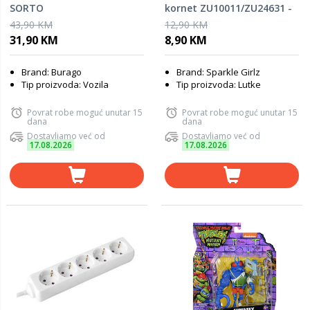
SORTO
kornet ZU10011/ZU24631 -
SORTO
43,90 KM
12,90 KM
31,90 KM
8,90 KM
Brand: Burago
Brand: Sparkle Girlz
Tip proizvoda: Vozila
Tip proizvoda: Lutke
Povrat robe moguć unutar 15
Povrat robe moguć unutar 15
dana
dana
Dostavljamo već od
Dostavljamo već od
17.08.2026
17.08.2026