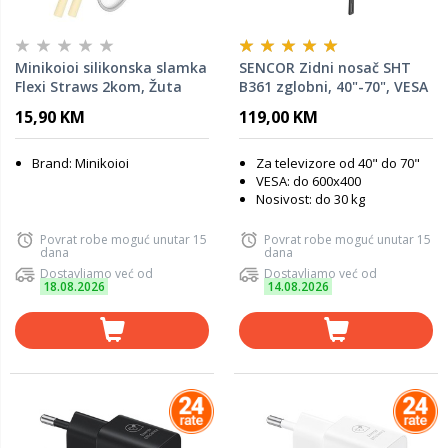
Minikoioi silikonska slamka
SENCOR Zidni nosač SHT
Flexi Straws 2kom, Žuta
B361 zglobni, 40"-70", VESA
600x400
15,90 KM
119,00 KM
Brand: Minikoioi
Za televizore od 40" do 70"
VESA: do 600x400
Nosivost: do 30 kg
Povrat robe moguć unutar 15
Povrat robe moguć unutar 15
dana
dana
Dostavljamo već od
Dostavljamo već od
18.08.2026
14.08.2026