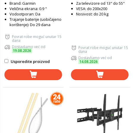
Brand: Garmin
Za televizore od 13" do 55"
Veličina ekrana: 0.9 "
VESA: do 200x200
Vodootporan: Da
Nosivost: do 20 kg
Trajanje baterije (uobičajeno
korištenje): Do 29 dana
Povrat robe moguć unutar 15
dana
Dostavljamo već od
Povrat robe moguć unutar 15
19.08.2026
dana
Dostavljamo već od
Usporedite proizvod
14.08.2026