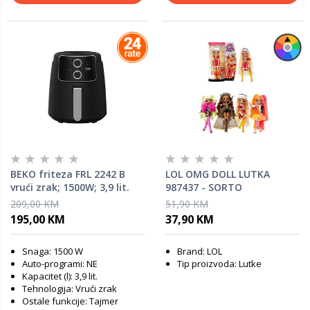
BEKO friteza FRL 2242 B
LOL OMG DOLL LUTKA
vrući zrak; 1500W; 3,9 lit.
987437 - SORTO
209,00 KM
51,90 KM
195,00 KM
37,90 KM
Snaga: 1500 W
Brand: LOL
Auto-programi: NE
Tip proizvoda: Lutke
Kapacitet (l): 3,9 lit.
Tehnologija: Vrući zrak
Ostale funkcije: Tajmer