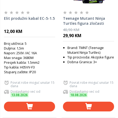
Elit produžni kabal EC-5-1.5
Teenage Mutant Ninja
Turtles figura zločasti
dečki
40,90 KM
12,00 KM
29,90 KM
Broj utičnica: 5
Brand: TMNT (Teenage
Duljina: 1,5m
Mutant Ninja Turtles)
Napon: 250V /AC 16A
Tip proizvoda: Akcijske figure
Max snaga: 3680W
Dobna Granica: 3+
Presjek kabla: 1.5mm2
Tip kabla: H05VV-F3
Stupanj zaštite: IP20
Povrat robe moguć unutar 15
Povrat robe moguć unutar 15
dana
dana
Dostavljamo već od
Dostavljamo već od
13.08.2026
18.08.2026