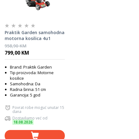
Praktik Garden samohodna
motorna kosilica 4u1
PG65418
958,90 KM
799,00 KM
Brand: Praktik Garden
Tip proizvoda: Motorne
kosilice
Samohodna: Da
Radna širina: 51 cm
Garancija: 5 god
Povrat robe moguć unutar 15
dana
Dostavljamo već od
18.08.2026