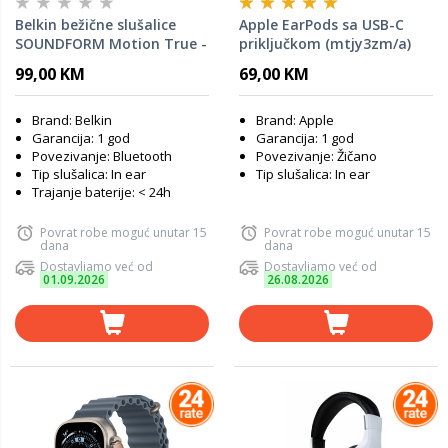
Belkin bežične slušalice
Apple EarPods sa USB-C
SOUNDFORM Motion True -
priključkom (mtjy3zm/a)
bijela
99,00 KM
69,00 KM
Brand: Belkin
Brand: Apple
Garancija: 1 god
Garancija: 1 god
Povezivanje: Bluetooth
Povezivanje: Žičano
Tip slušalica: In ear
Tip slušalica: In ear
Trajanje baterije: < 24h
Povrat robe moguć unutar 15
Povrat robe moguć unutar 15
dana
dana
Dostavljamo već od
Dostavljamo već od
01.09.2026
26.08.2026