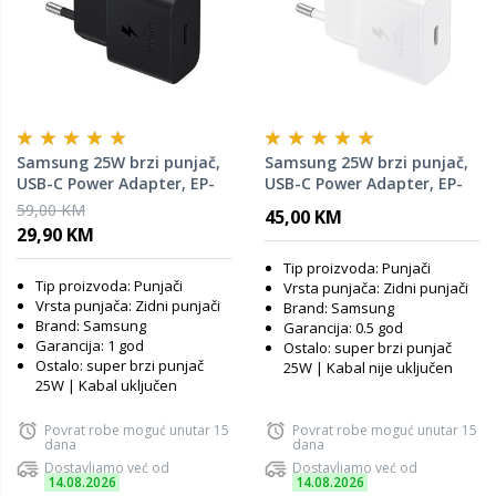
Samsung 25W brzi punjač,
Samsung 25W brzi punjač,
USB-C Power Adapter, EP-
USB-C Power Adapter, EP-
T2510XBEGEU, Crni (kabel
T2510NWEGEU, Bijeli (kabel
59,00 KM
45,00 KM
uključen)
nije uključen)
29,90 KM
Tip proizvoda: Punjači
Tip proizvoda: Punjači
Vrsta punjača: Zidni punjači
Vrsta punjača: Zidni punjači
Brand: Samsung
Brand: Samsung
Garancija: 0.5 god
Garancija: 1 god
Ostalo: super brzi punjač
Ostalo: super brzi punjač
25W | Kabal nije uključen
25W | Kabal uključen
Povrat robe moguć unutar 15
Povrat robe moguć unutar 15
dana
dana
Dostavljamo već od
Dostavljamo već od
14.08.2026
14.08.2026