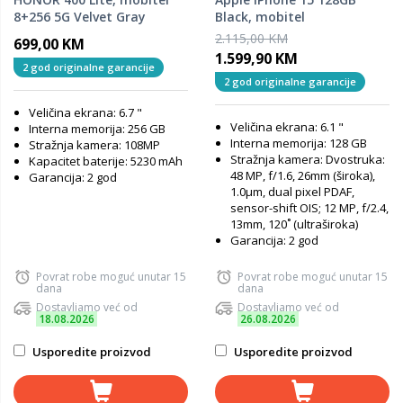
8+256 5G Velvet Gray
Black, mobitel
2.115,00 KM
699,00 KM
1.599,90 KM
2 god originalne garancije
2 god originalne garancije
Veličina ekrana: 6.7 "
Veličina ekrana: 6.1 "
Interna memorija: 256 GB
Interna memorija: 128 GB
Stražnja kamera: 108MP
Stražnja kamera: Dvostruka:
Kapacitet baterije: 5230 mAh
48 MP, f/1.6, 26mm (široka),
Garancija: 2 god
1.0µm, dual pixel PDAF,
sensor-shift OIS; 12 MP, f/2.4,
13mm, 120˚ (ultraširoka)
Garancija: 2 god
Povrat robe moguć unutar 15
Povrat robe moguć unutar 15
dana
dana
Dostavljamo već od
Dostavljamo već od
18.08.2026
26.08.2026
Usporedite proizvod
Usporedite proizvod