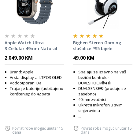
Apple Watch Ultra
Bigben Stereo Gaming
3 Cellular 49mm Natural
slušalice PS5 bijele
Titanium Case with Anchor
PS5HEADSETV1WHITE
2.049,00 KM
49,00 KM
Blue Ocean Band
Brand: Apple
Spajaju se izravno na vaš
Vrsta display-a: LTPO3 OLED
bežični kontroler
Vodootporan: Da
DUALSHOCK®4 ili
Trajanje baterije (uobičajeno
DUALSENSE® (prodaje se
korištenje): do 42 sata
zasebno)
40 mm zvučnici
Okretni mikrofon u svim
smjerovima
...
Povrat robe moguć unutar 15
Povrat robe moguć unutar 15
dana
dana