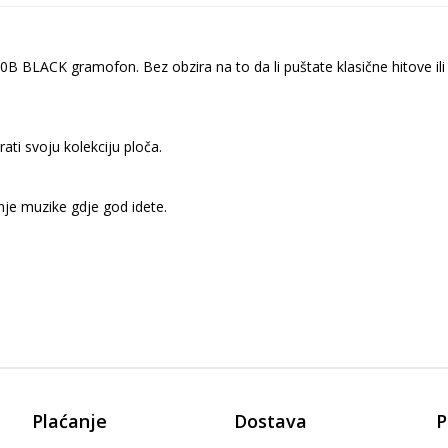
B BLACK gramofon. Bez obzira na to da li puštate klasične hitove il
rati svoju kolekciju ploča.
je muzike gdje god idete.
Plaćanje
Dostava
P