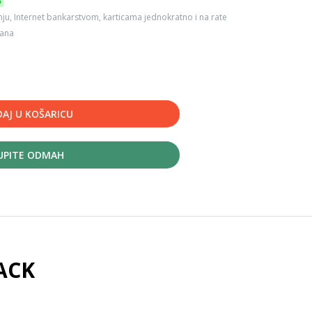
6
ju, Internet bankarstvom, karticama jednokratno i na rate
dana
AJ U KOŠARICU
UPITE ODMAH
ACK