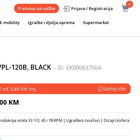
0
Praćenje narudžbe
Prijava / Registracija
E-mobility
Igračke i dječja oprema
Supermarket
PL-120B, BLACK
ID:
EK000637564
Saznaj više
ć od: 5,86 KM /mj.
i
,00 KM
dukcija vinila 33 1/3, 45 i 78 RPM | Ugrađeni zvučnici | Dizajn kofera