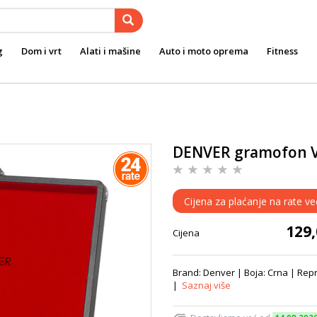
g
Dom i vrt
Alati i mašine
Auto i moto oprema
Fitness
DENVER gramofon V
Cijena za plaćanje na rate ve
129
Cijena
Brand: Denver | Boja: Crna | Repro
|
Saznaj više