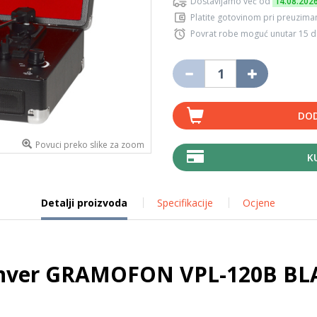
Dostavljamo već od
14.08.202
Platite gotovinom pri preuziman
Povrat robe moguć unutar 15 
DOD
Povuci preko slike za zoom
K
Detalji proizvoda
Specifikacije
Ocjene
nver GRAMOFON VPL-120B BL