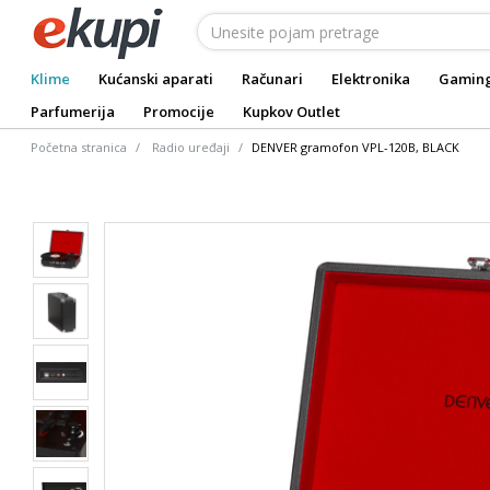
Klime
Kućanski aparati
Računari
Elektronika
Gamin
Parfumerija
Promocije
Kupkov Outlet
Početna stranica
Radio uređaji
DENVER gramofon VPL-120B, BLACK