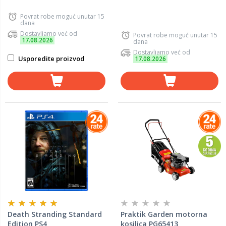
Povrat robe moguć unutar 15
dana
Dostavljamo već od
Povrat robe moguć unutar 15
17.08.2026
dana
Dostavljamo već od
Usporedite proizvod
17.08.2026
Death Stranding Standard
Praktik Garden motorna
Edition PS4
kosilica PG65413