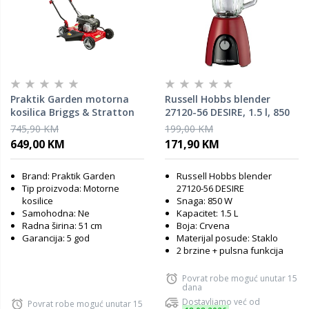
Praktik Garden motorna
Russell Hobbs blender
kosilica Briggs & Stratton
27120-56 DESIRE, 1.5 l, 850
PG65482
W
745,90 KM
199,00 KM
649,00 KM
171,90 KM
Brand: Praktik Garden
Russell Hobbs blender
Tip proizvoda: Motorne
27120-56 DESIRE
kosilice
Snaga: 850 W
Samohodna: Ne
Kapacitet: 1.5 L
Radna širina: 51 cm
Boja: Crvena
Garancija: 5 god
Materijal posude: Staklo
2 brzine + pulsna funkcija
Povrat robe moguć unutar 15
dana
Dostavljamo već od
Povrat robe moguć unutar 15