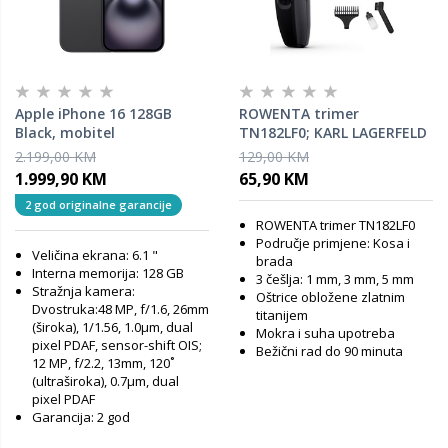
Apple iPhone 16 128GB
ROWENTA trimer
Black, mobitel
TN182LF0; KARL LAGERFELD
Cut & Style; LED indikator;
2.199,00 KM
129,00 KM
do 90 min; vodootporan
1.999,90 KM
65,90 KM
2 god originalne garancije
ROWENTA trimer TN182LF0
Područje primjene: Kosa i
Veličina ekrana: 6.1 "
brada
Interna memorija: 128 GB
3 češlja: 1 mm, 3 mm, 5 mm
Stražnja kamera:
Oštrice obložene zlatnim
Dvostruka:48 MP, f/1.6, 26mm
titanijem
(široka), 1/1.56, 1.0µm, dual
Mokra i suha upotreba
pixel PDAF, sensor-shift OIS;
Bežični rad do 90 minuta
12 MP, f/2.2, 13mm, 120˚
(ultraširoka), 0.7µm, dual
pixel PDAF
Garancija: 2 god