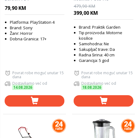
479,90 KM
79,90 KM
399,00 KM
Platforma: PlayStation 4
Brand: Praktik Garden
Brand: Sony
Tip proizvoda: Motorne
Žanr: Horror
kosilice
Dobna Granica: 17+
Samohodna: Ne
Sakupljač trave: Da
Radna širina: 40 cm
Garancija: 5 god
Povrat robe moguć unutar 15
Povrat robe moguć unutar 15
dana
dana
Dostavljamo već od
Dostavljamo već od
14.08.2026
18.08.2026