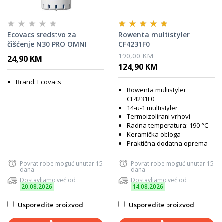
Ecovacs sredstvo za
Rowenta multistyler
čišćenje N30 PRO OMNI
CF4231F0
190,00 KM
24,90 KM
124,90 KM
Brand: Ecovacs
Rowenta multistyler
CF4231F0
14-u-1 multistyler
Termoizolirani vrhovi
Radna temperatura: 190 °C
Keramička obloga
Praktična dodatna oprema
Povrat robe moguć unutar 15
Povrat robe moguć unutar 15
dana
dana
Dostavljamo već od
Dostavljamo već od
20.08.2026
14.08.2026
Usporedite proizvod
Usporedite proizvod