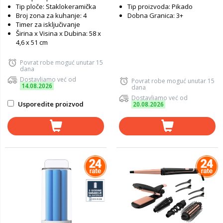
Tip ploče: Staklokeramička
Tip proizvoda: Pikado
Broj zona za kuhanje: 4
Dobna Granica: 3+
Timer za isključivanje
Širina x Visina x Dubina: 58 x
4,6 x 51 cm
Povrat robe moguć unutar 15
dana
Dostavljamo već od
Povrat robe moguć unutar 15
14.08.2026
dana
Dostavljamo već od
Usporedite proizvod
20.08.2026