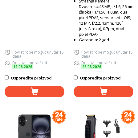
Stražnja kamera:
Dvostruka:48 MP, f/1.6, 26mm
(široka), 1/1.56, 1.0µm, dual
pixel PDAF, sensor-shift OIS;
12 MP, f/2.2, 13mm, 120˚
(ultraširoka), 0.7µm, dual
pixel PDAF
Garancija: 2 god
Povrat robe moguć unutar 15
Povrat robe moguć unutar 15
dana
dana
Dostavljamo već od
Dostavljamo već od
19.08.2026
26.08.2026
Usporedite proizvod
Usporedite proizvod