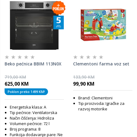
Beko pećnica BBIM 113N0X
Clementoni farma voz set
719,00 KM
133,90 KM
625,00 KM
99,90 KM
Poklon preko 1499 KM!
Brand: Clementoni
Tip proizvoda: Igračke za
Energetska klasa: A
razvoj motorike
Tip pećnice: Ventilatorska
Način čišćenja: Hidroliza
Volumen pećnice: 72 l
Broj programa: 8
Funkcija dodavanje pare: Ne