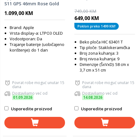
S11 GPS 46mm Rose Gold
Aluminium Case with Light
749,00 KM
1.099,00 KM
Blush Sport Band - S/M
649,00 KM
Poklon preko 1499 KM!
Brand: Apple
Vrsta display-a: LTPO3 OLED
Vodootporan: Da
Beko ploča HIC 63401 T
Trajanje baterije (uobičajeno
Tip ploče: Staklokeramička
korištenje): do 1 dan
Broj zona kuhanja: 3
Broj nivoa kuhanja: 9
Dimenzije (ŠxVxD): 58 cm x
3,7 cm x 51 cm
Povrat robe moguć unutar 15
Povrat robe moguć unutar 15
dana
dana
Dostavljamo već od
Dostavljamo već od
01.09.2026
14.08.2026
Usporedite proizvod
Usporedite proizvod