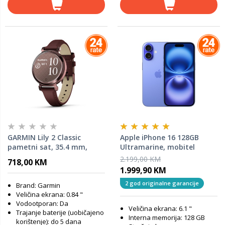
GARMIN Lily 2 Classic
Apple iPhone 16 128GB
pametni sat, 35.4 mm,
Ultramarine, mobitel
Tamno-brončani s
2.199,00 KM
718,00 KM
purpurnim kožnim
1.999,90 KM
remenom, 010-02839-03
2 god originalne garancije
Brand: Garmin
Veličina ekrana: 0.84 "
Vodootporan: Da
Veličina ekrana: 6.1 "
Trajanje baterije (uobičajeno
Interna memorija: 128 GB
korištenje): do 5 dana