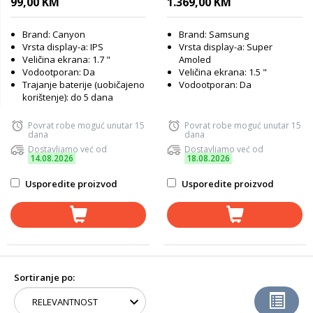
99,00 KM
1.369,00 KM
Brand: Canyon
Brand: Samsung
Vrsta display-a: IPS
Vrsta display-a: Super
Veličina ekrana: 1.7 "
Amoled
Vodootporan: Da
Veličina ekrana: 1.5 "
Trajanje baterije (uobičajeno
Vodootporan: Da
korištenje): do 5 dana
Povrat robe moguć unutar 15
Povrat robe moguć unutar 15
dana
dana
Dostavljamo već od
Dostavljamo već od
14.08.2026
18.08.2026
Usporedite proizvod
Usporedite proizvod
Sortiranje po: