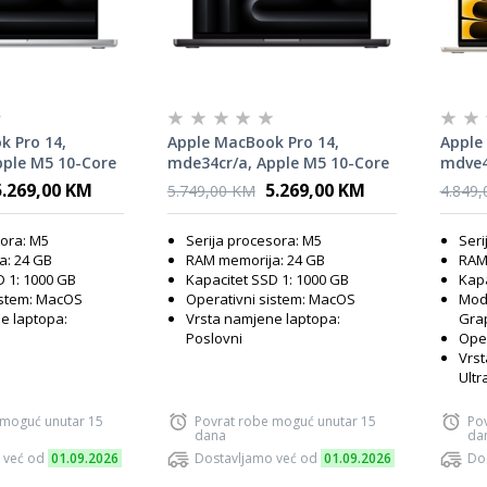
k Pro 14,
Apple MacBook Pro 14,
Apple
pple M5 10-Core
mde34cr/a, Apple M5 10-Core
mdve4c
M, 1TB SSD,
CPU, 24GB RAM, 1TB SSD,
GPU, 
5.269,00 KM
5.269,00 KM
5.749,00 KM
4.849
, Silver, laptop
Apple Graphics, Space Black,
Starli
laptop
sora: M5
Serija procesora: M5
Seri
a: 24 GB
RAM memorija: 24 GB
RAM
D 1: 1000 GB
Kapacitet SSD 1: 1000 GB
Kapa
istem: MacOS
Operativni sistem: MacOS
Mode
e laptopa:
Vrsta namjene laptopa:
Gra
Poslovni
Oper
Vrst
Ult
 moguć unutar 15
Povrat robe moguć unutar 15
Po
dana
da
 već od
01.09.2026
Dostavljamo već od
01.09.2026
Do