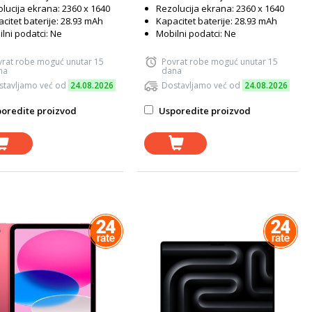
lucija ekrana: 2360 x 1640
Rezolucija ekrana: 2360 x 1640
citet baterije: 28.93 mAh
Kapacitet baterije: 28.93 mAh
lni podatci: Ne
Mobilni podatci: Ne
vrat robe moguć unutar 15
Povrat robe moguć unutar 15
na
dana
stavljamo već od
24.08.2026
Dostavljamo već od
24.08.2026
oredite proizvod
Usporedite proizvod