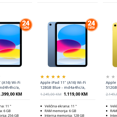
 (A16) Wi-Fi
Apple iPad 11" (A16) Wi-Fi
Apple 
 md4h4hc/a,
128GB Blue - md4a4hc/a,
512GB
tablet
table
1.399,00 KM
1.119,00 KM
1.249,00 KM
2.149
na: 11 "
Veličina ekrana: 11 "
Veli
a: 6 GB
RAM memorija: 6 GB
RAM
rija: 256 GB
Interna memorija: 128 GB
Inte