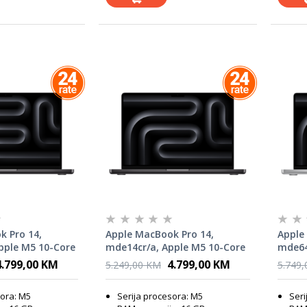
k Pro 14,
Apple MacBook Pro 14,
Apple
pple M5 10-Core
mde14cr/a, Apple M5 10-Core
mde64
B SSD, Apple
CPU, 16GB, 1TB SSD, Apple
CPU, 
4.799,00 KM
4.799,00 KM
5.249,00 KM
5.749
ce Black, INT KB,
Graphics, Space Black, laptop
Apple 
lapto
sora: M5
Serija procesora: M5
Seri