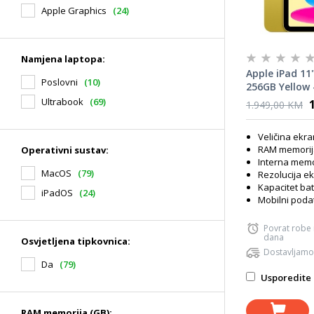
Apple Graphics
(24)
Namjena laptopa:
Apple iPad 11"
Poslovni
(10)
256GB Yellow
tablet
Ultrabook
(69)
1.949,00 KM
Veličina ekra
RAM memorij
Operativni sustav:
Interna memo
MacOS
(79)
Rezolucija ek
Kapacitet bat
iPadOS
(24)
Mobilni podat
Povrat robe
dana
Osvjetljena tipkovnica:
Dostavljamo
Da
(79)
Usporedite 
RAM memorija (GB):