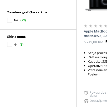
Zasebna grafička kartica:
Ne
(79)
Apple MacBoo
mde64cr/a, A
Širina (mm):
CPU, 24GB RA
5.749,00 KM
44
(3)
Apple Graphics
Serija proce
RAM memorij
Kapacitet SS
Operativni s
Vrsta namjen
Poslovni
Povrat robe
dana
Dostavljamo