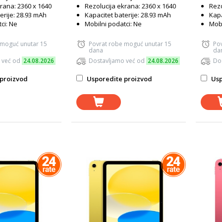
rana: 2360 x 1640
Rezolucija ekrana: 2360 x 1640
Rezo
erije: 28.93 mAh
Kapacitet baterije: 28.93 mAh
Kapa
ci: Ne
Mobilni podatci: Ne
Mobi
 moguć unutar 15
Povrat robe moguć unutar 15
Po
dana
da
 već od
24.08.2026
Dostavljamo već od
24.08.2026
Do
proizvod
Usporedite proizvod
Usp