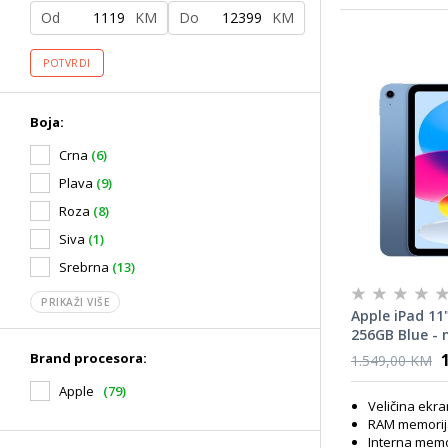
Od
KM
Do
KM
POTVRDI
Boja:
Crna
(6)
Plava
(9)
Roza
(8)
Siva
(1)
Srebrna
(13)
PRIKAŽI VIŠE
Apple iPad 11"
256GB Blue -
tablet
Brand procesora:
1.549,00 KM
Apple
(79)
Veličina ekra
RAM memorij
Interna memo