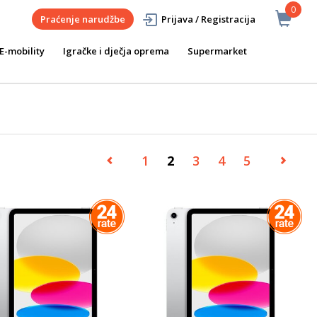
0
Praćenje narudžbe
Prijava / Registracija
E-mobility
Igračke i dječja oprema
Supermarket
1
2
3
4
5