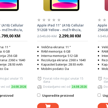
 (A16) Cellular
Apple iPad 11" (A16) Cellular
Apple 
 - md7m4hc/a,
512GB Yellow - md7r4hc/a,
256GB
tablet
table
1.799,00 KM
2.299,00 KM
2.549,00 KM
1.549
na: 11 "
Veličina ekrana: 11 "
Veli
a: 6 GB
RAM memorija: 6 GB
RAM
rija: 256 GB
Interna memorija: 512 GB
Inte
rana: 2360 x 1640
Rezolucija ekrana: 2360 x 1640
Rezo
erije: 28.93 mAh
Kapacitet baterije: 28.93 mAh
Kapa
ci: Da
Mobilni podatci: Da
Mobi
 moguć unutar 15
Povrat robe moguć unutar 15
Po
dana
da
 već od
24.08.2026
Dostavljamo već od
24.08.2026
Do
proizvod
Usporedite proizvod
Usp