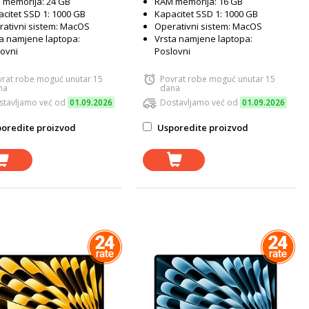
 memorija: 24 GB
RAM memorija: 16 GB
citet SSD 1: 1000 GB
Kapacitet SSD 1: 1000 GB
ativni sistem: MacOS
Operativni sistem: MacOS
a namjene laptopa:
Vrsta namjene laptopa:
ovni
Poslovni
vrat robe moguć unutar 15
Povrat robe moguć unutar 15
na
dana
stavljamo već od
01.09.2026
Dostavljamo već od
01.09.2026
oredite proizvod
Usporedite proizvod