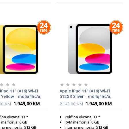
iPad 11" (A16) Wi-Fi
Apple iPad 11" (A16) Wi-Fi
 Yellow - md5a4hc/a,
512GB Silver - md4q4hc/a,
t
tablet
1.949,00 KM
1.949,00 KM
,00 KM
2.149,00 KM
čina ekrana: 11 "
Veličina ekrana: 11 "
 memorija: 6 GB
RAM memorija: 6 GB
rna memorija: 512 GB
Interna memorija: 512 GB