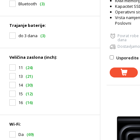
RAM memorij
Bluetooth
(3)
Kapacitet SS
Operativni s
Vrsta namjen
Poslovni
Trajanje baterije:
do 3 dana
(3)
Povrat robe
dana
Dostavljamo
Veličina zaslona (inch):
Usporedite 
11
(24)
13
(21)
14
(30)
15
(12)
16
(16)
Wi-Fi:
Da
(69)