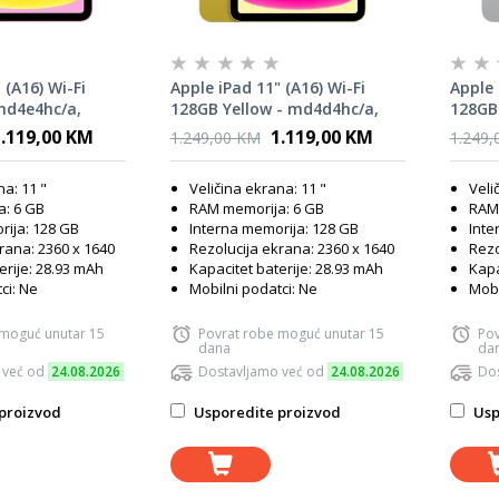
 (A16) Wi-Fi
Apple iPad 11" (A16) Wi-Fi
Apple 
md4e4hc/a,
128GB Yellow - md4d4hc/a,
128GB 
tablet
tablet
1.119,00 KM
1.119,00 KM
1.249,00 KM
1.249,
na: 11 "
Veličina ekrana: 11 "
Veli
: 6 GB
RAM memorija: 6 GB
RAM 
rija: 128 GB
Interna memorija: 128 GB
Inte
rana: 2360 x 1640
Rezolucija ekrana: 2360 x 1640
Rezo
erije: 28.93 mAh
Kapacitet baterije: 28.93 mAh
Kapa
ci: Ne
Mobilni podatci: Ne
Mobi
 moguć unutar 15
Povrat robe moguć unutar 15
Pov
dana
da
 već od
24.08.2026
Dostavljamo već od
24.08.2026
Dos
proizvod
Usporedite proizvod
Usp