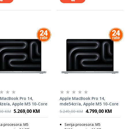
 MacBook Pro 14,
Apple MacBook Pro 14,
ze/a, Apple M5 10-Core
mde54cr/a, Apple M5 10-Core
24GB RAM, 1TB SSD,
CPU, 16GB, 1TB SSD, Apple
5.269,00 KM
4.799,00 KM
,00 KM
5.249,00 KM
Graphics, Silver, INT KB,
Graphics, Silver, laptop
p
ja procesora: M5
Serija procesora: M5