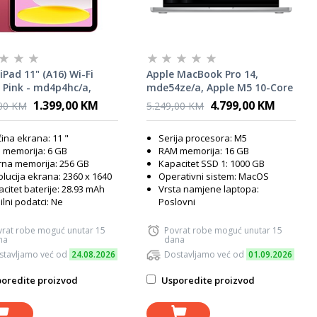
iPad 11" (A16) Wi-Fi
Apple MacBook Pro 14,
 Pink - md4p4hc/a,
mde54ze/a, Apple M5 10-Core
t
CPU, 16GB, 1TB SSD, Apple
1.399,00 KM
4.799,00 KM
,00 KM
5.249,00 KM
Graphics, Silver, INT KB,
laptop
čina ekrana: 11 "
Serija procesora: M5
 memorija: 6 GB
RAM memorija: 16 GB
rna memorija: 256 GB
Kapacitet SSD 1: 1000 GB
lucija ekrana: 2360 x 1640
Operativni sistem: MacOS
citet baterije: 28.93 mAh
Vrsta namjene laptopa:
lni podatci: Ne
Poslovni
vrat robe moguć unutar 15
Povrat robe moguć unutar 15
na
dana
stavljamo već od
24.08.2026
Dostavljamo već od
01.09.2026
oredite proizvod
Usporedite proizvod