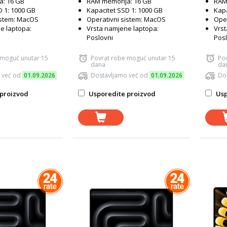
a: 16 GB
RAM memorija: 16 GB
RAM
D 1: 1000 GB
Kapacitet SSD 1: 1000 GB
Kapa
istem: MacOS
Operativni sistem: MacOS
Oper
e laptopa:
Vrsta namjene laptopa:
Vrst
Poslovni
Posl
 moguć unutar 15
Povrat robe moguć unutar 15
Po
dana
da
 već od
01.09.2026
Dostavljamo već od
01.09.2026
Do
proizvod
Usporedite proizvod
Usp