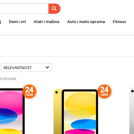
g
Dom i vrt
Alati i mašine
Auto i moto oprema
Fitness
proizvoda