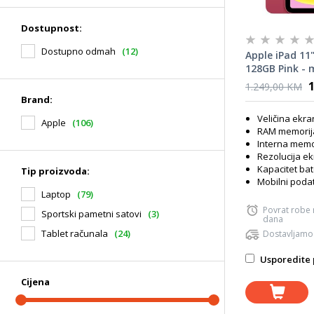
Dostupnost:
Dostupno odmah
(12)
Apple iPad 11"
128GB Pink - 
tablet
1.249,00 KM
Brand:
Veličina ekra
Apple
(106)
RAM memorija
Interna memo
Rezolucija ek
Kapacitet bat
Tip proizvoda:
Mobilni podat
Laptop
(79)
Povrat robe
Sportski pametni satovi
(3)
dana
Tablet računala
(24)
Dostavljamo
Usporedite 
Cijena