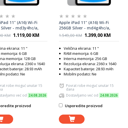
iPad 11" (A16) Wi-Fi
Apple iPad 11" (A16) Wi-Fi
Silver - md3y4hc/a,
256GB Silver - md4g4hc/a,
tablet
1.119,00 KM
1.399,00 KM
00 KM
1.549,00 KM
čina ekrana: 11 "
Veličina ekrana: 11 "
memorija: 6 GB
RAM memorija: 6 GB
rna memorija: 128 GB
Interna memorija: 256 GB
lucija ekrana: 2360 x 1640
Rezolucija ekrana: 2360 x 1640
citet baterije: 28.93 mAh
Kapacitet baterije: 28.93 mAh
lni podatci: Ne
Mobilni podatci: Ne
rat robe moguć unutar 15
Povrat robe moguć unutar 15
na
dana
tavljamo već od
24.08.2026
Dostavljamo već od
24.08.2026
oredite proizvod
Usporedite proizvod