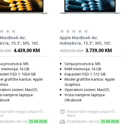
 MacBook Air,
Apple MacBook Air,
r/a, 15.3", M5, 10C
mdvq4cr/a, 15.3", M5, 10C
16GB RAM, 1TB SSD,
GPU, 16GB RAM, 512GB SSD,
4.439,00 KM
3.739,00 KM
,00 KM
4.099,00 KM
ght, laptop
Sky Blue, laptop
ja procesora: M5
Serija procesora: M5
 memorija: 16 GB
RAM memorija: 16 GB
citet SSD 1: 1024 GB
Kapacitet SSD 1: 512 GB
l grafičke kartice: Apple
Model grafičke kartice: Apple
phics
Graphics
ativni sistem: MacOS
Operativni sistem: MacOS
a namjene laptopa:
Vrsta namjene laptopa:
rabook
Ultrabook
vrat robe moguć unutar 15
Povrat robe moguć unutar 15
na
dana
stavljamo već od
25.08.2026
Dostavljamo već od
25.08.2026