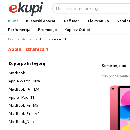
Klime
Kućanski aparati
Računari
Elektronika
Gamin
Parfumerija
Promocije
Kupkov Outlet
Početna stranica
Apple - stranica 1
Apple - stranica 1
Kupuj po kategoriji
Sortiranje po:
Macbook
106 pronađenih 
Apple Watch Ultra
MacBook _Air_M4
Apple_iPad_11
MacBook_Air_M5
MacBook_Pro_M5
MacBook_Neo