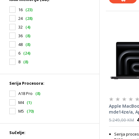
16
(23)
24
(28)
32
(4)
36
(8)
48
(8)
6
(24)
8
(8)
Serija Procesora:
A18 Pro
(8)
M4
(1)
Apple MacBoo
M5
(70)
mde14ze/a, A
CPU, 16GB, 1T
5.249,00 KM
Graphics, Spa
laptop
Sučelje:
Serija proce