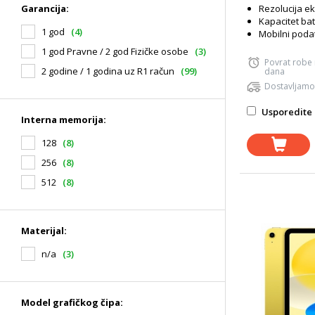
Rezolucija ek
Garancija:
Kapacitet bat
1 god
(4)
Mobilni podat
1 god Pravne / 2 god Fizičke osobe
(3)
Povrat robe
2 godine / 1 godina uz R1 račun
(99)
dana
Dostavljamo
Usporedite 
Interna memorija:
128
(8)
256
(8)
512
(8)
Materijal:
n/a
(3)
Model grafičkog čipa: