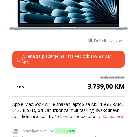
Drži sliku za zoom
Cijena za plaćanje na rate već od: 169,81 KM
i
/mj.
4.099,00 KM
3.739,00 KM
Cijena
Apple MacBook Air je snažan laptop sa M5, 16GB RAM,
512GB SSD, odličan izbor za multitasking, svakodnevni
rad i korisnike koji traže brzinu i pouzdanost.
Saznaj više
Dostavljamo već od
26.08.2026