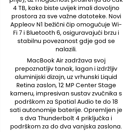
4 TB, kako biste uvijek imali dovoljno
prostora za sve važne datoteke. Novi
Appleov N1 bežični čip omogućuje Wi-
Fi 7 i Bluetooth 6, osiguravajući brzu i
stabilnu povezanost gdje god se
nalazili.
MacBook Air zadržava svoj
prepoznatljiv tanak, lagan i izdržljiv
aluminijski dizajn, uz vrhunski Liquid
Retina zaslon, 12 MP Center Stage
kameru, impresivan sustav zvučnika s
podrškom za Spatial Audio te do 18
sati autonomije baterije. Opremljen je
s dva Thunderbolt 4 priključka i
podrškom za do dva vanjska zaslona.