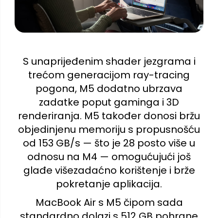
S unaprijeđenim shader jezgrama i
trećom generacijom ray-tracing
pogona, M5 dodatno ubrzava
zadatke poput gaminga i 3D
renderiranja. M5 također donosi bržu
objedinjenu memoriju s propusnošću
od 153 GB/s — što je 28 posto više u
odnosu na M4 — omogućujući još
glađe višezadaćno korištenje i brže
pokretanje aplikacija.
MacBook Air s M5 čipom sada
standardno dolazi s 512 GB pohrane