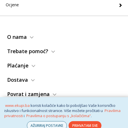
Ocjene
O nama
Trebate pomoć?
Plaćanje
Dostava
Povrat i zamjena
www.ekupi.ba
koristi kolačiće kako bi poboljšao Vaše korisničko
Opći uslovi
iskustvo i funkcionalnost stranice. Više možete pročitati u
Pravilima
privatnosti
i
Pravilima o postupanju s „kolačićima“
.
AŽURIRAJ POSTAVKE
PRIHVATAM SVE
© eKupi
2026. Vaša internet trgovina