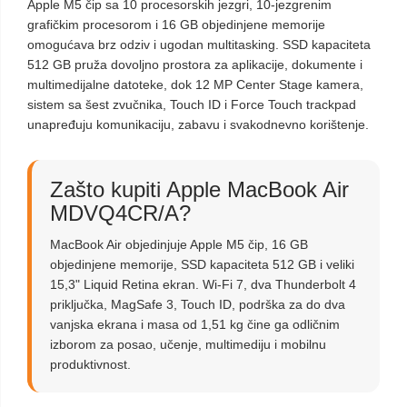
Apple M5 čip sa 10 procesorskih jezgri, 10-jezgrenim
grafičkim procesorom i 16 GB objedinjene memorije
omogućava brz odziv i ugodan multitasking. SSD kapaciteta
512 GB pruža dovoljno prostora za aplikacije, dokumente i
multimedijalne datoteke, dok 12 MP Center Stage kamera,
sistem sa šest zvučnika, Touch ID i Force Touch trackpad
unapređuju komunikaciju, zabavu i svakodnevno korištenje.
Zašto kupiti Apple MacBook Air
MDVQ4CR/A?
MacBook Air objedinjuje Apple M5 čip, 16 GB
objedinjene memorije, SSD kapaciteta 512 GB i veliki
15,3" Liquid Retina ekran. Wi-Fi 7, dva Thunderbolt 4
priključka, MagSafe 3, Touch ID, podrška za do dva
vanjska ekrana i masa od 1,51 kg čine ga odličnim
izborom za posao, učenje, multimediju i mobilnu
produktivnost.