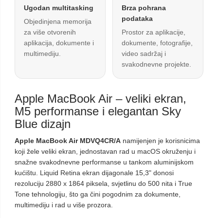
Ugodan multitasking
Brza pohrana
podataka
Objedinjena memorija
za više otvorenih
Prostor za aplikacije,
aplikacija, dokumente i
dokumente, fotografije,
multimediju.
video sadržaj i
svakodnevne projekte.
Apple MacBook Air – veliki ekran,
M5 performanse i elegantan Sky
Blue dizajn
Apple MacBook Air MDVQ4CR/A
namijenjen je korisnicima
koji žele veliki ekran, jednostavan rad u macOS okruženju i
snažne svakodnevne performanse u tankom aluminijskom
kućištu. Liquid Retina ekran dijagonale 15,3" donosi
rezoluciju 2880 x 1864 piksela, svjetlinu do 500 nita i True
Tone tehnologiju, što ga čini pogodnim za dokumente,
multimediju i rad u više prozora.