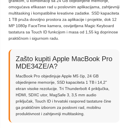
grafikom, u kombinaciji sa 24 GB objedinjene memorije,
omogućava efikasan rad u poslovnim aplikacijama, zahtjevniji
multitasking i kompatibilne kreativne zadatke. SSD kapaciteta
1 TB pruža dovoljno prostora za aplikacije i projekte, dok 12
MP 1080p FaceTime kamera, osvijetljena Magic Keyboard
tastatura sa Touch ID funkcijom i masa od 1,55 kg doprinose
praktičnom i sigurnom radu.
Zašto kupiti Apple MacBook Pro
MDE34ZE/A?
MacBook Pro objedinjuje Apple M5 čip, 24 GB
objedinjene memorije, SSD kapaciteta 1 TB i 14,2"
ekran visoke rezolucije. Tri Thunderbolt 4 priključka,
HDMI, SDXC utor, MagSafe 3, 3,5 mm audio
priključak, Touch ID i hrvatski raspored tastature čine
ga praktičnim izborom za poslovni rad, mobilnu
produktivnost i zahtjevniji multitasking.