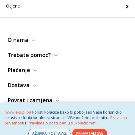
Ocjene
O nama
Trebate pomoć?
Plaćanje
Dostava
Povrat i zamjena
www.ekupi.ba
koristi kolačiće kako bi poboljšao Vaše korisničko
Opći uslovi
iskustvo i funkcionalnost stranice. Više možete pročitati u
Pravilima
privatnosti
i
Pravilima o postupanju s „kolačićima“
.
AŽURIRAJ POSTAVKE
PRIHVATAM SVE