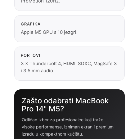
ProMotion 120Hz.
GRAFIKA
Apple M5 GPU s 10 jezgri.
PORTOVI
3 × Thunderbolt 4, HDMI, SDXC, MagSafe 3
i 3.5 mm audio.
Zašto odabrati MacBook
Pro 14" M5?
Odličan izbor za profesionalce koji traže
visoke performanse, izniman ekran i premium
izradu u kompaktnom kućištu.