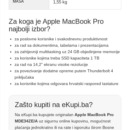
MASA
1,55 kg
Za koga je Apple MacBook Pro
najbolji izbor?
za poslovne korisnike i svakodnevnu produktivnost
za rad sa dokumentima, tabelama i prezentacijama
za zahtjevniji multitasking uz 24 GB objedinjene memorije
za korisnike kojima treba SSD kapaciteta 1 TB
za rad na 14,2" ekranu visoke rezolucije
za povezivanje dodatne opreme putem Thunderbolt 4
priključaka
za korisnike kojima odgovara hrvatski raspored tastature
Zašto kupiti na eKupi.ba?
Na eKupi.ba kupujete originalan
Apple MacBook Pro
MDE34ZE/A
uz sigurnu online kupovinu, mogućnost
plaćanja jednokratno ili na rate i isporuku širom Bosne