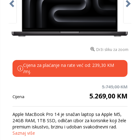
Drži sliku za zoom
Cijena za plaćanje na rate već od: 239,30 KM
i
/mj.
5.749,00 KM
5.269,00 KM
Cijena
Apple MacBook Pro 14 je snažan laptop sa Apple M5,
24GB RAM, 1TB SSD, odličan izbor za korisnike koji žele
premium iskustvo, brzinu i udoban svakodnevni rad.
Saznaj više