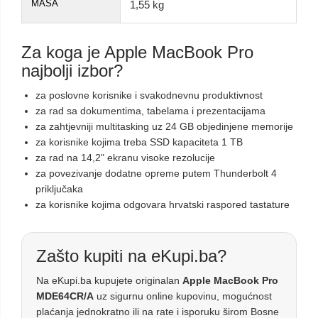
MASA
1,55 kg
Za koga je Apple MacBook Pro
najbolji izbor?
za poslovne korisnike i svakodnevnu produktivnost
za rad sa dokumentima, tabelama i prezentacijama
za zahtjevniji multitasking uz 24 GB objedinjene memorije
za korisnike kojima treba SSD kapaciteta 1 TB
za rad na 14,2" ekranu visoke rezolucije
za povezivanje dodatne opreme putem Thunderbolt 4
priključaka
za korisnike kojima odgovara hrvatski raspored tastature
Zašto kupiti na eKupi.ba?
Na eKupi.ba kupujete originalan
Apple MacBook Pro
MDE64CR/A
uz sigurnu online kupovinu, mogućnost
plaćanja jednokratno ili na rate i isporuku širom Bosne