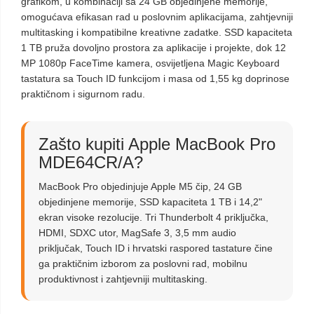
grafikom, u kombinaciji sa 24 GB objedinjene memorije,
omogućava efikasan rad u poslovnim aplikacijama, zahtjevniji
multitasking i kompatibilne kreativne zadatke. SSD kapaciteta
1 TB pruža dovoljno prostora za aplikacije i projekte, dok 12
MP 1080p FaceTime kamera, osvijetljena Magic Keyboard
tastatura sa Touch ID funkcijom i masa od 1,55 kg doprinose
praktičnom i sigurnom radu.
Zašto kupiti Apple MacBook Pro
MDE64CR/A?
MacBook Pro objedinjuje Apple M5 čip, 24 GB
objedinjene memorije, SSD kapaciteta 1 TB i 14,2"
ekran visoke rezolucije. Tri Thunderbolt 4 priključka,
HDMI, SDXC utor, MagSafe 3, 3,5 mm audio
priključak, Touch ID i hrvatski raspored tastature čine
ga praktičnim izborom za poslovni rad, mobilnu
produktivnost i zahtjevniji multitasking.