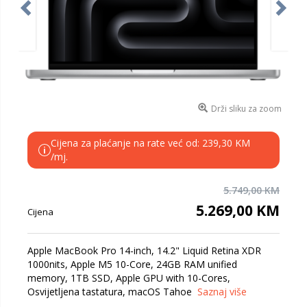
Drži sliku za zoom
Cijena za plaćanje na rate već od: 239,30 KM
i
/mj.
5.749,00 KM
5.269,00 KM
Cijena
Apple MacBook Pro 14-inch, 14.2" Liquid Retina XDR
1000nits, Apple M5 10-Core, 24GB RAM unified
memory, 1TB SSD, Apple GPU with 10-Cores,
Osvijetljena tastatura, macOS Tahoe
Saznaj više