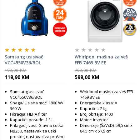
Samsung usisivač
Whirlpool mašina za veš
VCC4550V36/BOL
FFB 7469 BV EE
199,90 KM
769,00 KM
119,90 KM
599,00 KM
Samsung usisivač
Whirlpool mašina za veš FFB
VCC4550V36/BOL
7469 BV EE
Snaga/ Usisna moć: 1800 W/
Energetska klasa: A
360 W
Kapacitet: 7 kg
Filtracija: HEPA filter
Broj obrtaja: 1400
Kapacitet posude: 1.3 L
Motor: Inverter
Prilagodljivost: Glavna četka
Dimenzije (ŠxVxD): 59,5 cm x
NB250, nastavak za uski
84,5 cm x 57,5 cm
prostor, nastavak za prašinu