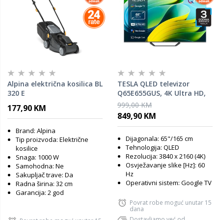
Alpina električna kosilica BL
TESLA QLED televizor
320 E
Q65E655GUS, 4K Ultra HD,
Google TV, HDR, HLG, Dolby
999,00 KM
177,90 KM
Vision, tamno siva
849,90 KM
Brand: Alpina
Dijagonala: 65"/165 cm
Tip proizvoda: Električne
Tehnologija: QLED
kosilice
Rezolucija: 3840 x 2160 (4K)
Snaga: 1000 W
Osvježavanje slike [Hz]: 60
Samohodna: Ne
Hz
Sakupljač trave: Da
Operativni sistem: Google TV
Radna širina: 32 cm
Garancija: 2 god
Povrat robe moguć unutar 15
dana
Dostavljamo već od