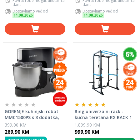
Povrat robe moguć unutar 15
Povrat robe moguć unutar 15
dana
dana
Dostavljamo već od
Dostavljamo već od
11.08.2026
11.08.2026
GORENJE kuhinjski robot
Ring univerzalni rack -
MMC1500PS s 3 dodatka,
kućna teretana RX RACK 1
1500 W, 7 L
399,00 KM
1.899,90 KM
269,90 KM
999,90 KM
Poklon preko 500 KM!