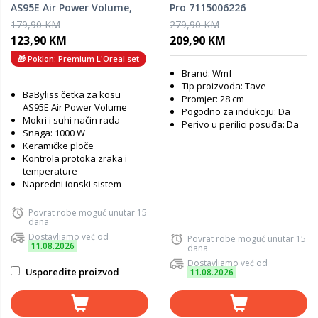
AS95E Air Power Volume,
Pro 7115006226
1000 W
179,90 KM
279,90 KM
123,90 KM
209,90 KM
🎁 Poklon: Premium L'Oreal set
Brand: Wmf
Tip proizvoda: Tave
BaByliss četka za kosu
Promjer: 28 cm
AS95E Air Power Volume
Pogodno za indukciju: Da
Mokri i suhi način rada
Perivo u perilici posuđa: Da
Snaga: 1000 W
Keramičke ploče
Kontrola protoka zraka i
temperature
Napredni ionski sistem
Povrat robe moguć unutar 15
dana
Dostavljamo već od
Povrat robe moguć unutar 15
11.08.2026
dana
Dostavljamo već od
Usporedite proizvod
11.08.2026