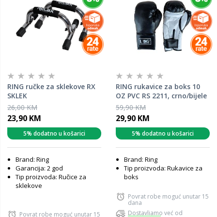
RING ručke za sklekove RX
RING rukavice za boks 10
SKLEK
OZ PVC RS 2211, crno/bijele
26,00 KM
59,90 KM
23,90 KM
29,90 KM
5% dodatno u košarici
5% dodatno u košarici
Brand: Ring
Brand: Ring
Garancija: 2 god
Tip proizvoda: Rukavice za
Tip proizvoda: Ručice za
boks
sklekove
Povrat robe moguć unutar 15
dana
Dostavljamo već od
Povrat robe moguć unutar 15