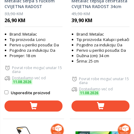
Metalac šerpa s ručkom
Metalac tepsija četvrtasta
CVIJETNA RADOST
CVIJETNA RADOST 34cm
18cm/2lit
33,90 KM
49,90 KM
26,90 KM
39,90 KM
Brand: Metalac
Brand: Metalac
Tip proizvoda: Lonci
Tip proizvoda: Kalupi i pekači
Perivo u perilici posuđa: Da
Pogodno za indukciju: Da
Pogodno za indukciju: Da
Perivo u perilici posuđa: Da
Promjer: 18 cm
Dužina (cm): 34 cm
Širina: 25 cm
Povrat robe moguć unutar 15
dana
Dostavljamo već od
Povrat robe moguć unutar 15
11.08.2026
dana
Dostavljamo već od
Usporedite proizvod
11.08.2026