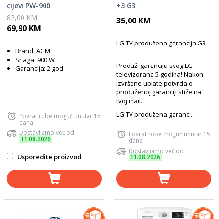
cijevi PW-900
+3 G3
82,00 KM
35,00 KM
69,90 KM
LG TV produžena garancija G3
Brand: AGM
Snaga: 900 W
Produži garanciju svog LG
Garancija: 2 god
televizorana 5 godina! Nakon
izvršene uplate potvrda o
produženoj garanciji stiže na
tvoj mail.
LG TV produžena garanc...
Povrat robe moguć unutar 15
dana
Dostavljamo već od
Povrat robe moguć unutar 15
11.08.2026
dana
Dostavljamo već od
Usporedite proizvod
11.08.2026