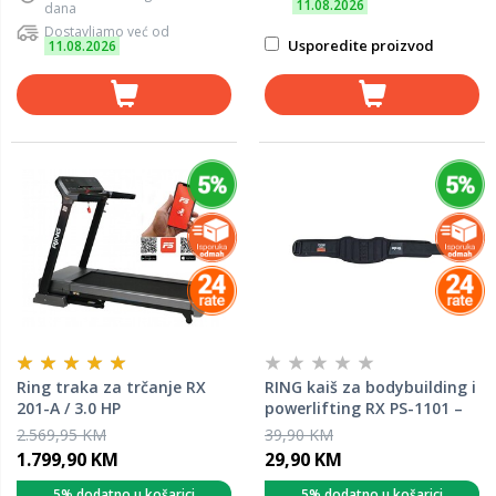
11.08.2026
dana
Dostavljamo već od
Usporedite proizvod
11.08.2026
Ring traka za trčanje RX
RING kaiš za bodybuilding i
201-A / 3.0 HP
powerlifting RX PS-1101 –
ergonomski pojas XL
2.569,95 KM
39,90 KM
1.799,90 KM
29,90 KM
5% dodatno u košarici
5% dodatno u košarici