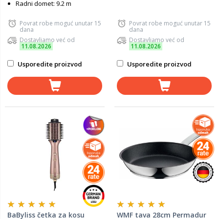
Radni domet: 9.2 m
Povrat robe moguć unutar 15
Povrat robe moguć unutar 15
dana
dana
Dostavljamo već od
Dostavljamo već od
11.08.2026
11.08.2026
Usporedite proizvod
Usporedite proizvod
BaByliss četka za kosu
WMF tava 28cm Permadur