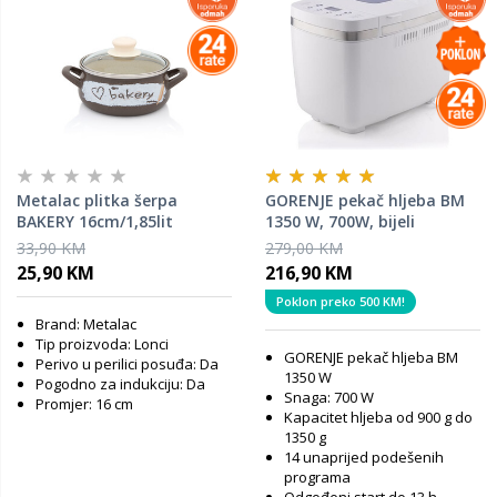
Metalac plitka šerpa
GORENJE pekač hljeba BM
BAKERY 16cm/1,85lit
1350 W, 700W, bijeli
33,90 KM
279,00 KM
25,90 KM
216,90 KM
Poklon preko 500 KM!
Brand: Metalac
Tip proizvoda: Lonci
GORENJE pekač hljeba BM
Perivo u perilici posuđa: Da
1350 W
Pogodno za indukciju: Da
Snaga: 700 W
Promjer: 16 cm
Kapacitet hljeba od 900 g do
1350 g
14 unaprijed podešenih
programa