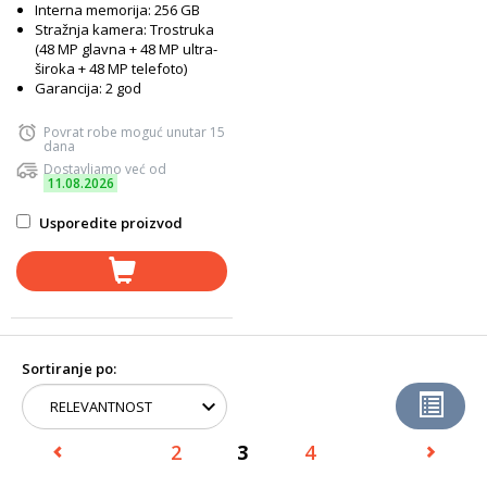
Interna memorija: 256 GB
Stražnja kamera: Trostruka
(48 MP glavna + 48 MP ultra-
široka + 48 MP telefoto)
Garancija: 2 god
Povrat robe moguć unutar 15
dana
Dostavljamo već od
11.08.2026
Usporedite proizvod
Sortiranje po:
2
3
4