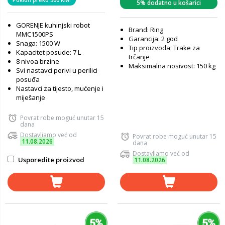
5% dodatno u košarici
GORENJE kuhinjski robot
Brand: Ring
MMC1500PS
Garancija: 2 god
Snaga: 1500 W
Tip proizvoda: Trake za
Kapacitet posude: 7 L
trčanje
8 nivoa brzine
Maksimalna nosivost: 150 kg
Svi nastavci perivi u perilici
posuđa
Nastavci za tijesto, mućenje i
miješanje
Povrat robe moguć unutar 15
dana
Dostavljamo već od
Povrat robe moguć unutar 15
11.08.2026
dana
Dostavljamo već od
Usporedite proizvod
11.08.2026