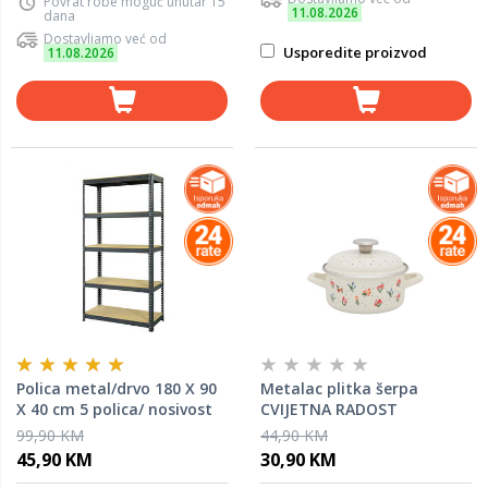
Povrat robe moguć unutar 15
11.08.2026
dana
Dostavljamo već od
Usporedite proizvod
11.08.2026
Polica metal/drvo 180 X 90
Metalac plitka šerpa
X 40 cm 5 polica/ nosivost
CVIJETNA RADOST
875 kg Black Frozen
16cm/1,5lit
99,90 KM
44,90 KM
45,90 KM
30,90 KM