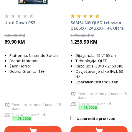
Until Dawn PS5
SAMSUNG QLED televizor
QE65Q7F2AUXXH, 4K Ultra
HD, Smart TV, Q4 AI
139,90 KM
1.799,00 KM
Processor, One UI Tizen,
69,90 KM
1.259,90 KM
Crni
Platforma: Nintendo Switch
Dijagonala: 65"/165 cm
Brand: Nintendo
Tehnologija: QLED
Žanr: Horror
Rezolucija: 3840 x 2160 (4K)
Dobna Granica: 18+
Osvježavanje slike [Hz]: 60
Hz
Operativni sistem: Tizen
Povrat robe moguć unutar 15
dana
Dostavljamo već od
Povrat robe moguć unutar 15
11.08.2026
dana
Dostavljamo već od
Usporedite proizvod
11.08.2026