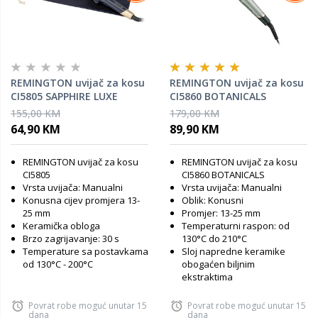
REMINGTON uvijač za kosu
REMINGTON uvijač za kosu
CI5805 SAPPHIRE LUXE
CI5860 BOTANICALS
155,00 KM
179,00 KM
64,90 KM
89,90 KM
REMINGTON uvijač za kosu
REMINGTON uvijač za kosu
CI5805
CI5860 BOTANICALS
Vrsta uvijača: Manualni
Vrsta uvijača: Manualni
Konusna cijev promjera 13-
Oblik: Konusni
25 mm
Promjer: 13-25 mm
Keramička obloga
Temperaturni raspon: od
Brzo zagrijavanje: 30 s
130°C do 210°C
Temperature sa postavkama
Sloj napredne keramike
od 130°C - 200°C
obogaćen biljnim
ekstraktima
Povrat robe moguć unutar 15
Povrat robe moguć unutar 15
dana
dana