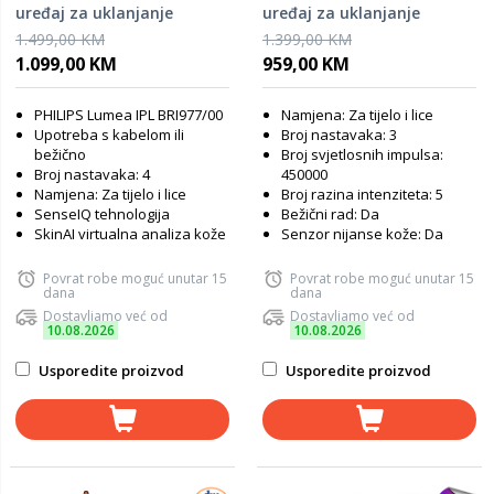
uređaj za uklanjanje
uređaj za uklanjanje
dlačica
dlačica
1.499,00 KM
1.399,00 KM
1.099,00 KM
959,00 KM
PHILIPS Lumea IPL BRI977/00
Namjena: Za tijelo i lice
Upotreba s kabelom ili
Broj nastavaka: 3
bežično
Broj svjetlosnih impulsa:
Broj nastavaka: 4
450000
Namjena: Za tijelo i lice
Broj razina intenziteta: 5
SenseIQ tehnologija
Bežični rad: Da
SkinAI virtualna analiza kože
Senzor nijanse kože: Da
Povrat robe moguć unutar 15
Povrat robe moguć unutar 15
dana
dana
Dostavljamo već od
Dostavljamo već od
10.08.2026
10.08.2026
Usporedite proizvod
Usporedite proizvod