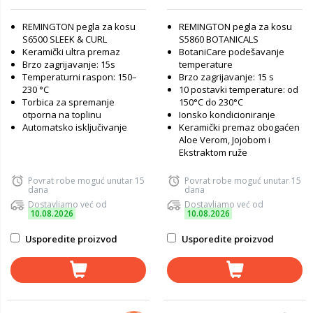
REMINGTON pegla za kosu
REMINGTON pegla za kosu
S6500 SLEEK & CURL
S5860 BOTANICALS
Keramički ultra premaz
BotaniCare podešavanje
Brzo zagrijavanje: 15s
temperature
Temperaturni raspon: 150–
Brzo zagrijavanje: 15 s
230 °C
10 postavki temperature: od
Torbica za spremanje
150°C do 230°C
otporna na toplinu
Ionsko kondicioniranje
Automatsko isključivanje
Keramički premaz obogaćen
Aloe Verom, Jojobom i
Ekstraktom ruže
Povrat robe moguć unutar 15
Povrat robe moguć unutar 15
dana
dana
Dostavljamo već od
Dostavljamo već od
10.08.2026
10.08.2026
Usporedite proizvod
Usporedite proizvod