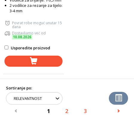
Vodilica za brijanje: 1-3,5 mm
2 vodilice za rezanje za tijelo:
3-4 mm
Povrat robe moguć unutar 15
dana
Dostavljamo već od
10.08.2026
Usporedite proizvod
Sortiranje po:
1
2
3