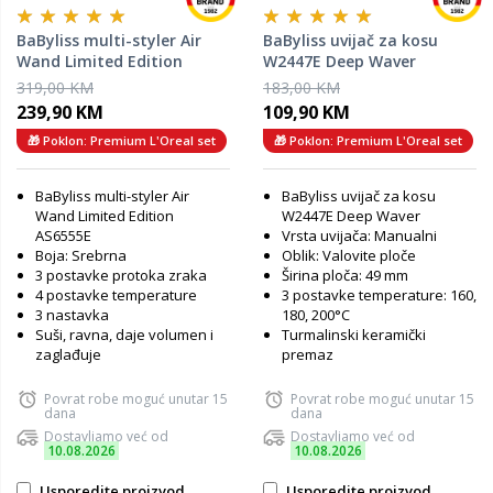
BaByliss multi-styler Air
BaByliss uvijač za kosu
Wand Limited Edition
W2447E Deep Waver
AS6555E
319,00 KM
183,00 KM
239,90 KM
109,90 KM
🎁 Poklon: Premium L'Oreal set
🎁 Poklon: Premium L'Oreal set
BaByliss multi-styler Air
BaByliss uvijač za kosu
Wand Limited Edition
W2447E Deep Waver
AS6555E
Vrsta uvijača: Manualni
Boja: Srebrna
Oblik: Valovite ploče
3 postavke protoka zraka
Širina ploča: 49 mm
4 postavke temperature
3 postavke temperature: 160,
3 nastavka
180, 200°C
Suši, ravna, daje volumen i
Turmalinski keramički
zaglađuje
premaz
Povrat robe moguć unutar 15
Povrat robe moguć unutar 15
dana
dana
Dostavljamo već od
Dostavljamo već od
10.08.2026
10.08.2026
Usporedite proizvod
Usporedite proizvod