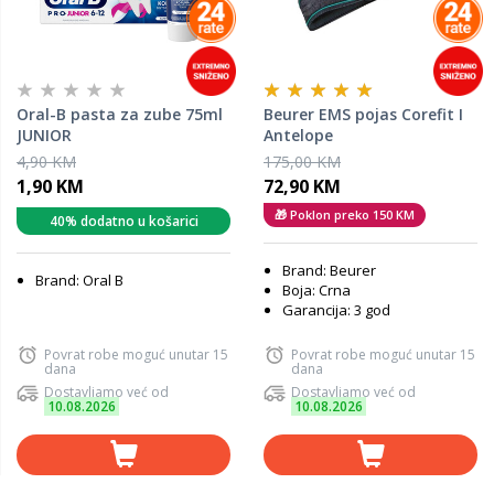
Oral-B pasta za zube 75ml
Beurer EMS pojas Corefit I
JUNIOR
Antelope
4,90 KM
175,00 KM
1,90 KM
72,90 KM
🎁 Poklon preko 150 KM
40% dodatno u košarici
Brand: Beurer
Brand: Oral B
Boja: Crna
Garancija: 3 god
Povrat robe moguć unutar 15
Povrat robe moguć unutar 15
dana
dana
Dostavljamo već od
Dostavljamo već od
10.08.2026
10.08.2026