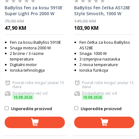
BaByliss fen za kosu 5910E
BaByliss fen četka AS128E
Super Light Pro 2000 W
Style Smooth, 1000 W
79,90 KM
149,00 KM
47,90 KM
103,90 KM
Fen za kosu BaByliss 5910E
Fen četka za kosu BaByliss
Snaga motora 2000 W
AS128E
2 brzine / 3 razine
Snaga: 1000 W
temperature
3 izmjenjiva nastavka
Digitalni motor
2 nivoa temperature
Ionska tehnologija
Ionska funkcija
Povrat robe moguć unutar 15
Povrat robe moguć unutar 15
dana
dana
Dostavljamo već od
Dostavljamo već od
10.08.2026
10.08.2026
Usporedite proizvod
Usporedite proizvod