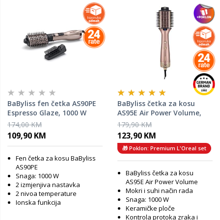
BaByliss fen četka AS90PE
BaByliss četka za kosu
Espresso Glaze, 1000 W
AS95E Air Power Volume,
1000 W
174,00 KM
179,90 KM
109,90 KM
123,90 KM
🎁 Poklon: Premium L'Oreal set
Fen četka za kosu BaByliss
AS90PE
BaByliss četka za kosu
Snaga: 1000 W
AS95E Air Power Volume
2 izmjenjiva nastavka
Mokri i suhi način rada
2 nivoa temperature
Snaga: 1000 W
Ionska funkcija
Keramičke ploče
Kontrola protoka zraka i