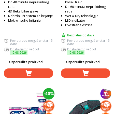
Do 40 minuta neprekidnog
kosa i tijelo
rada
Do 60 minuta neprekidnog
4D fleksibilne glave
rada
Nehrđajući sistem za brijanje
Wet & Dry tehnologija
Mokro i suho brijanje
LED indikator
Dvostrana oštrica
Besplatna dostava
Povrat robe moguć unutar 15
Povrat robe moguć unutar 15
dana
dana
Dostavljamo već od
Dostavljamo već od
10.08.2026
10.08.2026
Usporedite proizvod
Usporedite proizvod