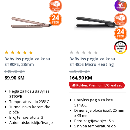
Babyliss pegla za kosu
BaByliss pegla za kosu
ST90PE, 28mm
ST485E Micro Heating
Matrik™ 25 mm
149,00 KM
259,00 KM
89,90 KM
164,90 KM
🎁 Poklon: Premium L'Oreal set
Pegla za kosu BaByliss
ST90PE
BaByliss pegla za kosu
Temperatura do 235°C
ST485E
Turmalinsko-keramičke
Dimenzije ploče (šxd): 25 mm
ploče
x 95 mm
Broj temperatura: 3
Brzo zagrijavanje: 15 s
Automatsko isključivanje
5 nivoa temperature do