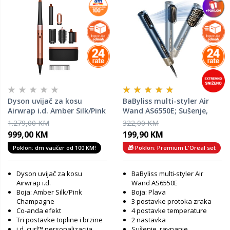
Dyson uvijač za kosu
BaByliss multi-styler Air
Airwrap i.d. Amber Silk/Pink
Wand AS6550E; Sušenje,
Champagne Straight+Wavy
ravnanje, stiliziranje - bez
1.279,00 KM
322,00 KM
Limited Edition
oštećenja kose toplinom
999,00 KM
199,90 KM
Poklon: dm vaučer od 100 KM!
🎁 Poklon: Premium L'Oreal set
Dyson uvijač za kosu
BaByliss multi-styler Air
Airwrap i.d.
Wand AS6550E
Boja: Amber Silk/Pink
Boja: Plava
Champagne
3 postavke protoka zraka
Co-anda efekt
4 postavke temperature
Tri postavke topline i brzine
2 nastavka
i.d. curl™ personalizacija
Sušenje, ravnanje,