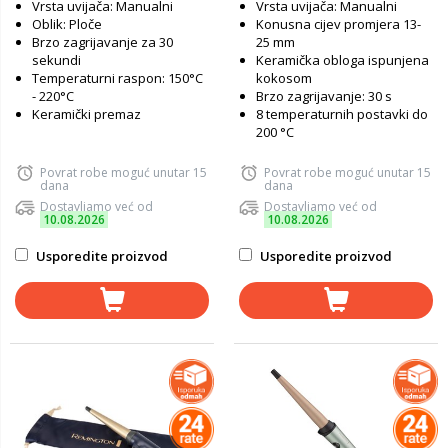
Vrsta uvijača: Manualni
Vrsta uvijača: Manualni
Oblik: Ploče
Konusna cijev promjera 13-
Brzo zagrijavanje za 30
25 mm
sekundi
Keramička obloga ispunjena
Temperaturni raspon: 150°C
kokosom
- 220°C
Brzo zagrijavanje: 30 s
Keramički premaz
8 temperaturnih postavki do
200 °C
Povrat robe moguć unutar 15
Povrat robe moguć unutar 15
dana
dana
Dostavljamo već od
Dostavljamo već od
10.08.2026
10.08.2026
Usporedite proizvod
Usporedite proizvod