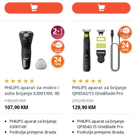
PHILIPS aparat za mokro i
PHILIPS aparat za brijanje
suho brijanje X3001/00; 4D
QP6542/15 OneBlade Pro
360 Face + Body
145,00 KM
219,90 KM
107,90 KM
129,90 KM
PHILIPS aparat za brijanje
PHILIPS aparat za brijanje
X3001\00
QP6542/15 OneBlade Pro
Područje primjene: Brada
Područje primjene: Brada,