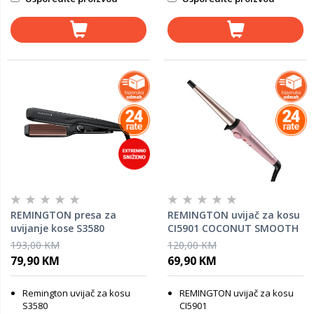
REMINGTON presa za
REMINGTON uvijač za kosu
uvijanje kose S3580
CI5901 COCONUT SMOOTH
CURLING WAND
193,00 KM
120,00 KM
79,90 KM
69,90 KM
Remington uvijač za kosu
REMINGTON uvijač za kosu
S3580
CI5901