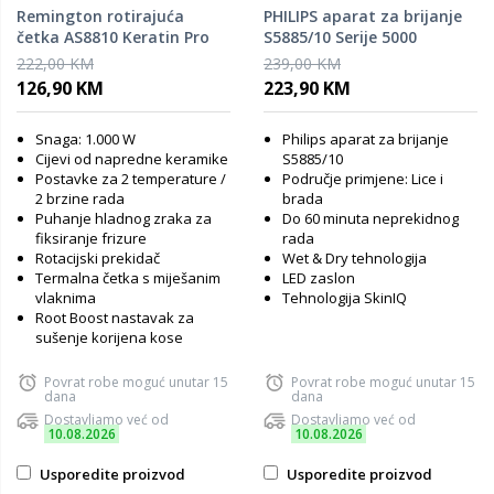
Remington rotirajuća
PHILIPS aparat za brijanje
četka AS8810 Keratin Pro
S5885/10 Serije 5000
222,00 KM
239,00 KM
126,90 KM
223,90 KM
Snaga: 1.000 W
Philips aparat za brijanje
Cijevi od napredne keramike
S5885/10
Postavke za 2 temperature /
Područje primjene: Lice i
2 brzine rada
brada
Puhanje hladnog zraka za
Do 60 minuta neprekidnog
fiksiranje frizure
rada
Rotacijski prekidač
Wet & Dry tehnologija
Termalna četka s miješanim
LED zaslon
vlaknima
Tehnologija SkinIQ
Root Boost nastavak za
sušenje korijena kose
Povrat robe moguć unutar 15
Povrat robe moguć unutar 15
dana
dana
Dostavljamo već od
Dostavljamo već od
10.08.2026
10.08.2026
Usporedite proizvod
Usporedite proizvod