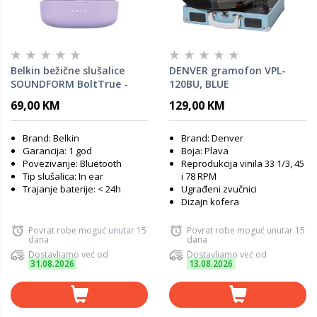
Belkin bežične slušalice
DENVER gramofon VPL-
SOUNDFORM BoltTrue -
120BU, BLUE
lavander
69,00 KM
129,00 KM
Brand: Belkin
Brand: Denver
Garancija: 1 god
Boja: Plava
Povezivanje: Bluetooth
Reprodukcija vinila 33 1/3, 45
Tip slušalica: In ear
i 78 RPM
Trajanje baterije: < 24h
Ugrađeni zvučnici
Dizajn kofera
Povrat robe moguć unutar 15
Povrat robe moguć unutar 15
dana
dana
Dostavljamo već od
Dostavljamo već od
31.08.2026
13.08.2026