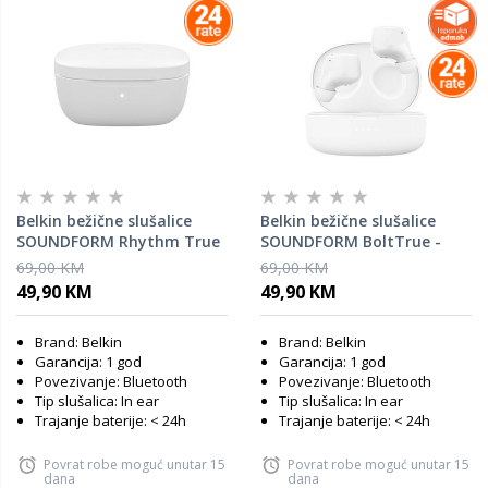
Belkin bežične slušalice
Belkin bežične slušalice
SOUNDFORM Rhythm True
SOUNDFORM BoltTrue -
- bijela
bijele
69,00 KM
69,00 KM
49,90 KM
49,90 KM
Brand: Belkin
Brand: Belkin
Garancija: 1 god
Garancija: 1 god
Povezivanje: Bluetooth
Povezivanje: Bluetooth
Tip slušalica: In ear
Tip slušalica: In ear
Trajanje baterije: < 24h
Trajanje baterije: < 24h
Povrat robe moguć unutar 15
Povrat robe moguć unutar 15
dana
dana