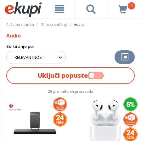
0
Početna stranica
Zimska sniženja
Audio
Audio
Sortiranje po:
Uključi popuste
26 pronađenih proizvoda