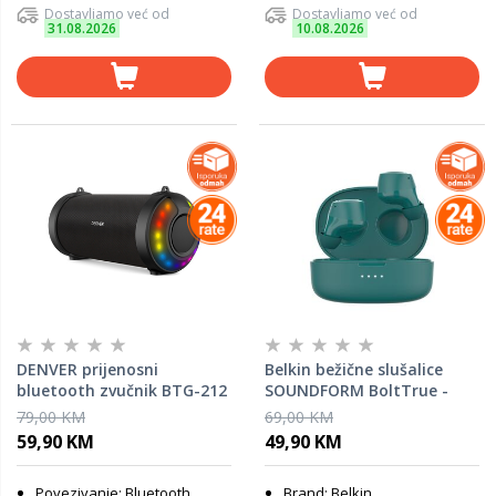
Dostavljamo već od
Dostavljamo već od
31.08.2026
10.08.2026
DENVER prijenosni
Belkin bežične slušalice
bluetooth zvučnik BTG-212
SOUNDFORM BoltTrue -
tirkizne
79,00 KM
69,00 KM
59,90 KM
49,90 KM
Povezivanje: Bluetooth
Brand: Belkin