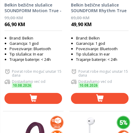
Belkin bežične slušalice
Belkin bežične slušalice
SOUNDFORM Motion True -
SOUNDFORM Rhythm True
crna
- crna
99,00 KM
69,00 KM
66,90 KM
49,90 KM
Brand: Belkin
Brand: Belkin
Garancija: 1 god
Garancija: 1 god
Povezivanje: Bluetooth
Povezivanje: Bluetooth
Tip slušalica: In ear
Tip slušalica: In ear
Trajanje baterije: < 24h
Trajanje baterije: < 24h
Povrat robe moguć unutar 15
Povrat robe moguć unutar 15
dana
dana
Dostavljamo već od
Dostavljamo već od
10.08.2026
10.08.2026