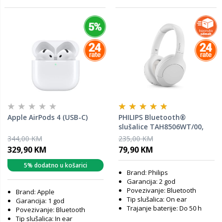
Apple AirPods 4 (USB-C)
PHILIPS Bluetooth®
slušalice TAH8506WT/00,
Bijele (Aktivno otklanjanje
344,00 KM
235,00 KM
buke)
329,90 KM
79,90 KM
5% dodatno u košarici
Brand: Philips
Garancija: 2 god
Povezivanje: Bluetooth
Brand: Apple
Tip slušalica: On ear
Garancija: 1 god
Trajanje baterije: Do 50 h
Povezivanje: Bluetooth
Tip slušalica: In ear