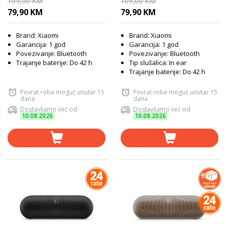
109,00 KM
109,00 KM
79,90 KM
79,90 KM
Brand: Xiaomi
Brand: Xiaomi
Garancija: 1 god
Garancija: 1 god
Povezivanje: Bluetooth
Povezivanje: Bluetooth
Trajanje baterije: Do 42 h
Tip slušalica: In ear
Trajanje baterije: Do 42 h
Povrat robe moguć unutar 15
Povrat robe moguć unutar 15
dana
dana
Dostavljamo već od
Dostavljamo već od
10.08.2026
10.08.2026