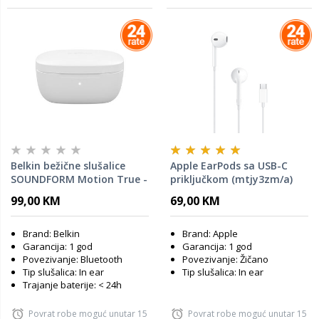
Belkin bežične slušalice
Apple EarPods sa USB-C
SOUNDFORM Motion True -
priključkom (mtjy3zm/a)
bijela
99,00 KM
69,00 KM
Brand: Belkin
Brand: Apple
Garancija: 1 god
Garancija: 1 god
Povezivanje: Bluetooth
Povezivanje: Žičano
Tip slušalica: In ear
Tip slušalica: In ear
Trajanje baterije: < 24h
Povrat robe moguć unutar 15
Povrat robe moguć unutar 15