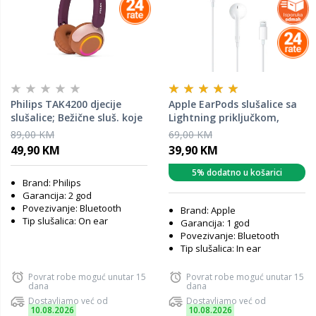
Philips TAK4200 djecije
Apple EarPods slušalice sa
slušalice; Bežične sluš. koje
Lightning priključkom,
se stavljaju na uši; boja
Bijele
89,00 KM
69,00 KM
magnetna ljubičasta
49,90 KM
39,90 KM
5% dodatno u košarici
Brand: Philips
Garancija: 2 god
Povezivanje: Bluetooth
Brand: Apple
Tip slušalica: On ear
Garancija: 1 god
Povezivanje: Bluetooth
Tip slušalica: In ear
Povrat robe moguć unutar 15
Povrat robe moguć unutar 15
dana
dana
Dostavljamo već od
Dostavljamo već od
10.08.2026
10.08.2026