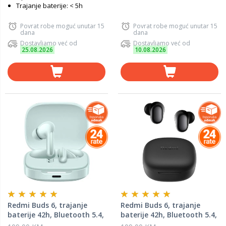
Trajanje baterije: < 5h
Povrat robe moguć unutar 15
Povrat robe moguć unutar 15
dana
dana
Dostavljamo već od
Dostavljamo već od
25.08.2026
10.08.2026
Redmi Buds 6, trajanje
Redmi Buds 6, trajanje
baterije 42h, Bluetooth 5.4,
baterije 42h, Bluetooth 5.4,
zelena
crna