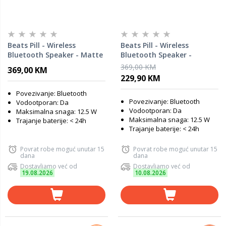
Beats Pill - Wireless
Beats Pill - Wireless
Bluetooth Speaker - Matte
Bluetooth Speaker -
Black (Bluetooth zvučnik)
Champagne Gold
369,00 KM
369,00 KM
(Bluetooth zvučnik)
229,90 KM
Povezivanje: Bluetooth
Povezivanje: Bluetooth
Vodootporan: Da
Vodootporan: Da
Maksimalna snaga: 12.5 W
Maksimalna snaga: 12.5 W
Trajanje baterije: < 24h
Trajanje baterije: < 24h
Povrat robe moguć unutar 15
Povrat robe moguć unutar 15
dana
dana
Dostavljamo već od
Dostavljamo već od
19.08.2026
10.08.2026