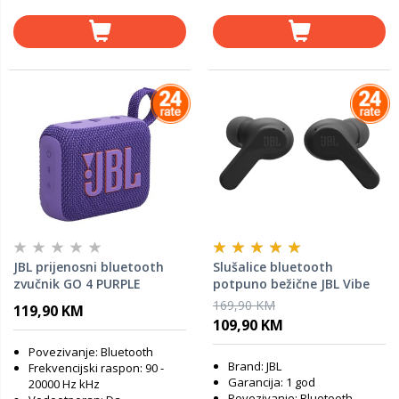
JBL prijenosni bluetooth
Slušalice bluetooth
zvučnik GO 4 PURPLE
potpuno bežične JBL Vibe
BEAM crne
169,90 KM
119,90 KM
109,90 KM
Povezivanje: Bluetooth
Brand: JBL
Frekvencijski raspon: 90 -
Garancija: 1 god
20000 Hz kHz
Povezivanje: Bluetooth