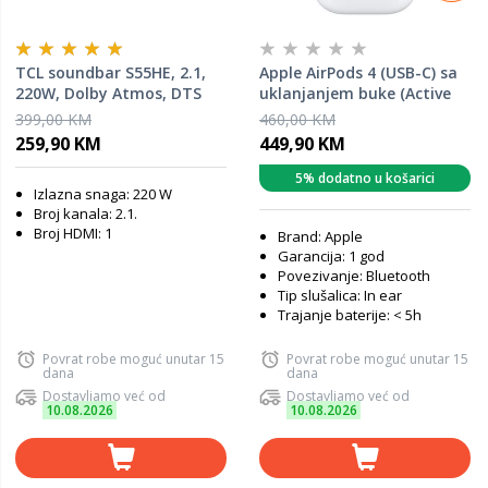
TCL soundbar S55HE, 2.1,
Apple AirPods 4 (USB-C) sa
220W, Dolby Atmos, DTS
uklanjanjem buke (Active
Virtual X, Tutti Choral, AI
Noise Cancellation)
399,00 KM
460,00 KM
Sonic
259,90 KM
449,90 KM
5% dodatno u košarici
Izlazna snaga: 220 W
Broj kanala: 2.1.
Broj HDMI: 1
Brand: Apple
Garancija: 1 god
Povezivanje: Bluetooth
Tip slušalica: In ear
Trajanje baterije: < 5h
Povrat robe moguć unutar 15
Povrat robe moguć unutar 15
dana
dana
Dostavljamo već od
Dostavljamo već od
10.08.2026
10.08.2026