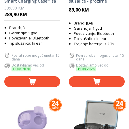
Smart Charging Case™ sa
slušalice - prozirne
display-om 1,45" na dodir,
399,90 KM
89,00 KM
Live Flex 3 plave
289,90 KM
Brand: JLAB
Brand: JBL
Garancija: 1 god
Garancija: 1 god
Povezivanje: Bluetooth
Povezivanje: Bluetooth
Tip slušalica: In ear
Tip slušalica: In ear
Trajanje baterije: < 20h
Povrat robe moguć unutar 15
Povrat robe moguć unutar 15
dana
dana
Dostavljamo već od
Dostavljamo već od
13.08.2026
31.08.2026