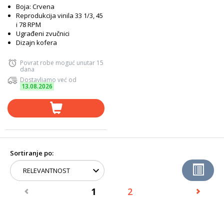
Boja: Crvena
Reprodukcija vinila 33 1/3, 45
i 78 RPM
Ugrađeni zvučnici
Dizajn kofera
Povrat robe moguć unutar 15
dana
Dostavljamo već od
13.08.2026
Sortiranje po:
1
2