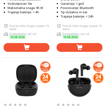
Vodootporan: Ne
Garancija: 1 god
Maksimalna snaga: 85 W
Povezivanje: Bluetooth
Trajanje baterije: < 4h
Tip slušalica: In ear
Trajanje baterije: < 24h
Povrat robe moguć unutar 15
Povrat robe moguć unutar 15
dana
dana
Dostavljamo već od
Dostavljamo već od
10.08.2026
10.08.2026