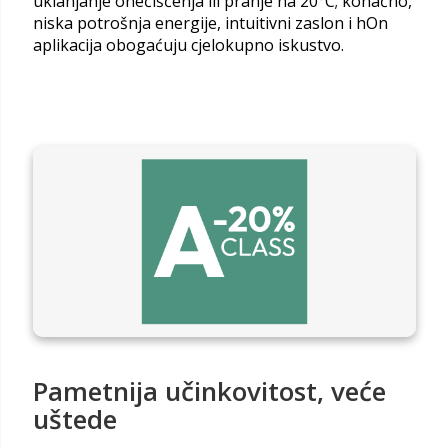
uklanjanje onečišćenja ili pranje na 20°C; konačno,
niska potrošnja energije, intuitivni zaslon i hOn
aplikacija obogaćuju cjelokupno iskustvo.
Pametnija učinkovitost, veće
uštede