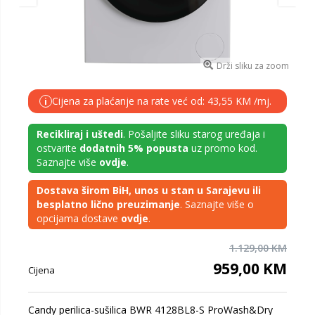
Drži sliku za zoom
Cijena za plaćanje na rate već od: 43,55 KM /mj.
i
Recikliraj i uštedi
. Pošaljite sliku starog uređaja i
ostvarite
dodatnih 5% popusta
uz promo kod.
Saznajte više
ovdje
.
Dostava širom BiH, unos u stan u Sarajevu ili
besplatno lično preuzimanje
. Saznajte više o
opcijama dostave
ovdje
.
1.129,00 KM
959,00 KM
Cijena
Candy perilica-sušilica BWR 4128BL8-S ProWash&Dry