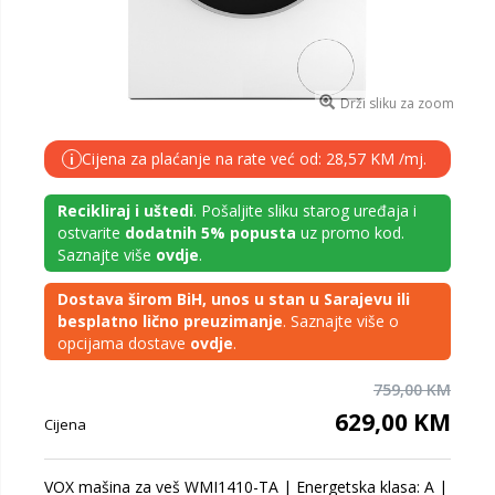
Drži sliku za zoom
Cijena za plaćanje na rate već od: 28,57 KM /mj.
i
Recikliraj i uštedi
. Pošaljite sliku starog uređaja i
ostvarite
dodatnih 5% popusta
uz promo kod.
Saznajte više
ovdje
.
Dostava širom BiH, unos u stan u Sarajevu ili
besplatno lično preuzimanje
. Saznajte više o
opcijama dostave
ovdje
.
759,00 KM
629,00 KM
Cijena
VOX mašina za veš WMI1410-TA | Energetska klasa: A |