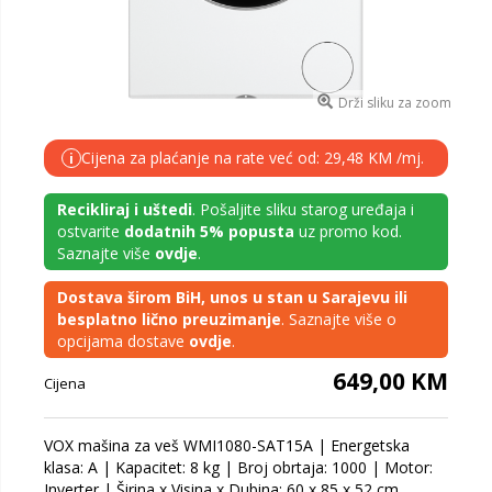
Drži sliku za zoom
Cijena za plaćanje na rate već od: 29,48 KM /mj.
i
Recikliraj i uštedi
. Pošaljite sliku starog uređaja i
ostvarite
dodatnih 5% popusta
uz promo kod.
Saznajte više
ovdje
.
Dostava širom BiH, unos u stan u Sarajevu ili
besplatno lično preuzimanje
. Saznajte više o
opcijama dostave
ovdje
.
649,00 KM
Cijena
VOX mašina za veš WMI1080-SAT15A | Energetska
klasa: A | Kapacitet: 8 kg | Broj obrtaja: 1000 | Motor:
Inverter | Širina x Visina x Dubina: 60 x 85 x 52 cm