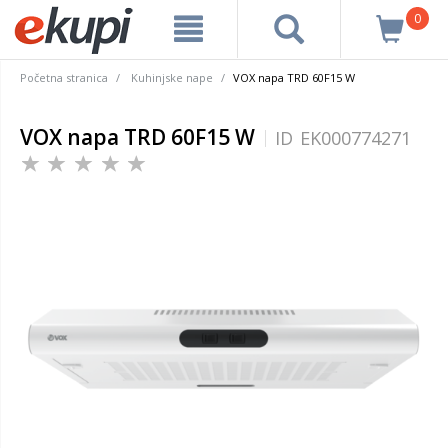
0
Početna stranica
Kuhinjske nape
VOX napa TRD 60F15 W
VOX napa TRD 60F15 W
ID
EK000774271