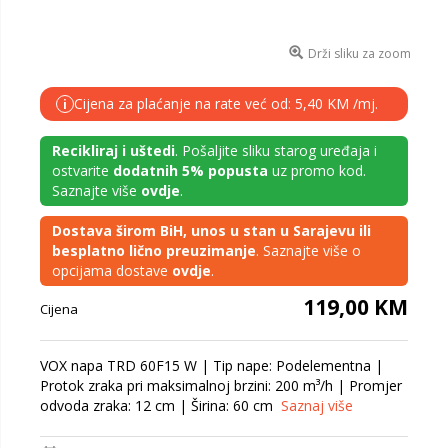
Drži sliku za zoom
Cijena za plaćanje na rate već od: 5,40 KM /mj.
i
Recikliraj i uštedi
. Pošaljite sliku starog uređaja i
ostvarite
dodatnih 5% popusta
uz promo kod.
Saznajte više
ovdje
.
Dostava širom BiH, unos u stan u Sarajevu ili
besplatno lično preuzimanje
. Saznajte više o
opcijama dostave
ovdje
.
119,00 KM
Cijena
VOX napa TRD 60F15 W | Tip nape: Podelementna |
Protok zraka pri maksimalnoj brzini: 200 m³/h | Promjer
odvoda zraka: 12 cm | Širina: 60 cm
Saznaj više