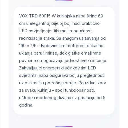
VOX TRD 60F15 W kuhinjska napa širine 60
cm u elegantnoj bijeloj boji nudi praktično
LED osvjetljenje, tihi rad i mogućnost
recirkulacije zraka. Sa snagom usisavanja od
199 m³/h i dvobrzinskim motorom, efikasno
uklanja paru i mirise, dok glatke emajlirane
površine omogućavaju jednostavno čišćenje.
Zahvaljujući energetski učinkovitim LED
svjetlima, napa osigurava bolju preglednost
uz minimalnu potrošnju struje. Pouzdan izbor
za svaku kuhinju – spoj funkcionalnosti,
uštede i modernog dizajna uz garanciju od 5
godina.