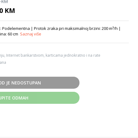
0 KM
00 KM
: Podelementna | Protok zraka pri maksimalnoj brzini: 200 m³/h |
rina: 60 cm
Saznaj više
ju, Internet bankarstvom, karticama jednokratno i na rate
dana
OD JE NEDOSTUPAN
UPITE ODMAH