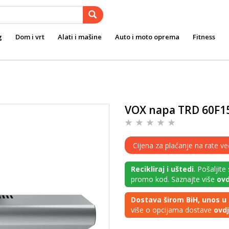
g
Dom i vrt
Alati i mašine
Auto i moto oprema
Fitness
VOX napa TRD 60F15
Cijena za plaćanje na rate ve
Recikliraj i uštedi
. Pošaljite
promo kod. Saznajte više
ovd
Dostava širom BiH, unos u 
više o opcijama dostave
ovd