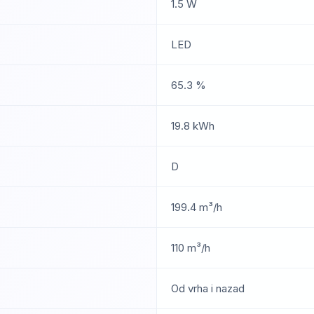
1.5 W
LED
65.3 %
19.8 kWh
D
199.4 m³/h
110 m³/h
Od vrha i nazad