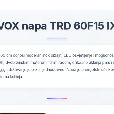
VOX napa TRD 60F15 I
0 cm donosi moderan inox dizajn, LED osvjetljenje i mogućnost r
h, dvobrzinskim motorom i tihim radom, efikasno uklanja paru i 
ji, održavanje je brzo i jednostavno. Napa je energetski učinkov
ernu kuhinju.