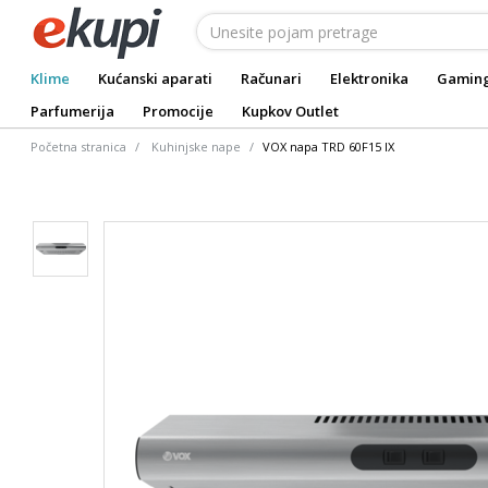
Klime
Kućanski aparati
Računari
Elektronika
Gamin
Parfumerija
Promocije
Kupkov Outlet
Početna stranica
Kuhinjske nape
VOX napa TRD 60F15 IX