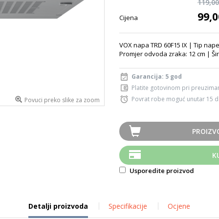
119,0
99,
Cijena
VOX napa TRD 60F15 IX | Tip nape
Promjer odvoda zraka: 12 cm | Ši
Garancija: 5 god
Platite gotovinom pri preuziman
Povrat robe moguć unutar 15 
Povuci preko slike za zoom
PROIZV
K
Usporedite proizvod
Detalji proizvoda
Specifikacije
Ocjene