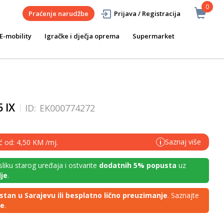
0
Praćenje narudžbe
Prijava / Registracija
E-mobility
Igračke i dječja oprema
Supermarket
 IX
ID:
EK000774272
Saznaj više
ć od: 4,50 KM /mj.
i
 sliku starog uređaja i ostvarite
dodatnih 5% popusta
uz
je
.
stan u Sarajevu ili besplatno lično preuzimanje
. Saznajte
je
.