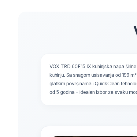
VOX TRD 60F15 IX kuhinjska napa širine 6
kuhinju. Sa snagom usisavanja od 199 m³/
glatkim površinama i QuickClean tehnologi
od 5 godina – idealan izbor za svaku mod