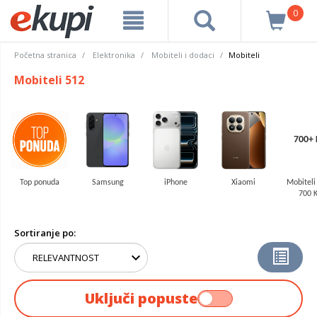
0
Početna stranica
Elektronika
Mobiteli i dodaci
Mobiteli
Mobiteli 512
700+
Top ponuda
Samsung
iPhone
Xiaomi
Mobiteli
700 
Sortiranje po:
Uključi popuste