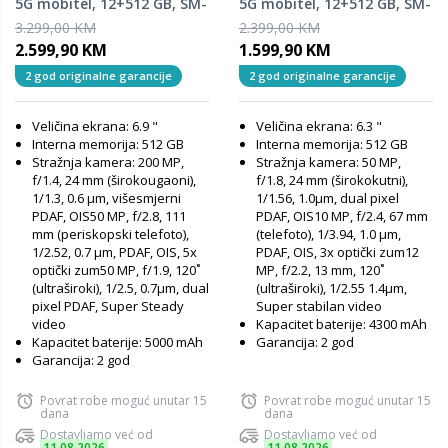
5G mobitel, 12+512 GB, SM-
5G mobitel, 12+512 GB, SM-
S948BZWGEUC, White
S942BZKHEUC, Black
3.299,00 KM
2.399,00 KM
2.599,90 KM
1.599,90 KM
2 god originalne garancije
2 god originalne garancije
Veličina ekrana: 6.9 "
Veličina ekrana: 6.3 "
Interna memorija: 512 GB
Interna memorija: 512 GB
Stražnja kamera: 200 MP,
Stražnja kamera: 50 MP,
f/1.4, 24 mm (širokougaoni),
f/1.8, 24 mm (širokokutni),
1/1.3, 0.6 µm, višesmjerni
1/1.56, 1.0µm, dual pixel
PDAF, OIS50 MP, f/2.8, 111
PDAF, OIS10 MP, f/2.4, 67 mm
mm (periskopski telefoto),
(telefoto), 1/3.94, 1.0 µm,
1/2.52, 0.7 µm, PDAF, OIS, 5x
PDAF, OIS, 3x optički zum12
optički zum50 MP, f/1.9, 120˚
MP, f/2.2, 13 mm, 120˚
(ultraširoki), 1/2.5, 0.7µm, dual
(ultraširoki), 1/2.55 1.4µm,
pixel PDAF, Super Steady
Super stabilan video
video
Kapacitet baterije: 4300 mAh
Kapacitet baterije: 5000 mAh
Garancija: 2 god
Garancija: 2 god
Povrat robe moguć unutar 15
Povrat robe moguć unutar 15
dana
dana
Dostavljamo već od
Dostavljamo već od
11.08.2026
11.08.2026