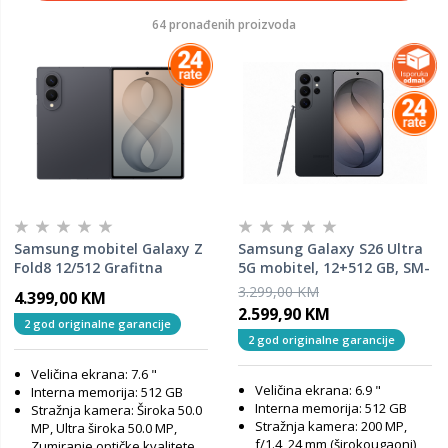
64 pronađenih proizvoda
Samsung mobitel Galaxy Z
Samsung Galaxy S26 Ultra
Fold8 12/512 Grafitna
5G mobitel, 12+512 GB, SM-
S948BZKGEUC, Black
3.299,00 KM
4.399,00 KM
2.599,90 KM
2 god originalne garancije
2 god originalne garancije
Veličina ekrana: 7.6 "
Veličina ekrana: 6.9 "
Interna memorija: 512 GB
Interna memorija: 512 GB
Stražnja kamera: Široka 50.0
Stražnja kamera: 200 MP,
MP, Ultra široka 50.0 MP,
f/1.4, 24 mm (širokougaoni),
Zumiranje optičke kvalitete