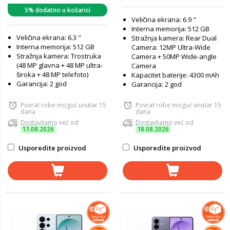
5% dodatno u košarici
Veličina ekrana: 6.9 "
Interna memorija: 512 GB
Veličina ekrana: 6.3 "
Stražnja kamera: Rear Dual
Interna memorija: 512 GB
Camera: 12MP Ultra-Wide
Stražnja kamera: Trostruka
Camera + 50MP Wide-angle
(48 MP glavna + 48 MP ultra-
Camera
široka + 48 MP telefoto)
Kapacitet baterije: 4300 mAh
Garancija: 2 god
Garancija: 2 god
Povrat robe moguć unutar 15
Povrat robe moguć unutar 15
dana
dana
Dostavljamo već od
Dostavljamo već od
11.08.2026
18.08.2026
Usporedite proizvod
Usporedite proizvod