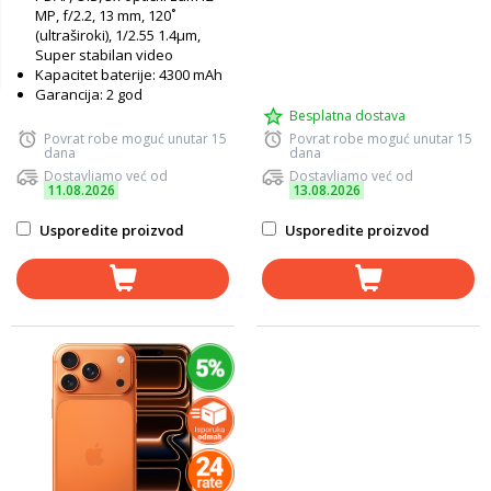
MP, f/2.2, 13 mm, 120˚
(ultraširoki), 1/2.55 1.4µm,
Super stabilan video
Kapacitet baterije: 4300 mAh
Garancija: 2 god
Besplatna dostava
Povrat robe moguć unutar 15
Povrat robe moguć unutar 15
dana
dana
Dostavljamo već od
Dostavljamo već od
11.08.2026
13.08.2026
Usporedite proizvod
Usporedite proizvod