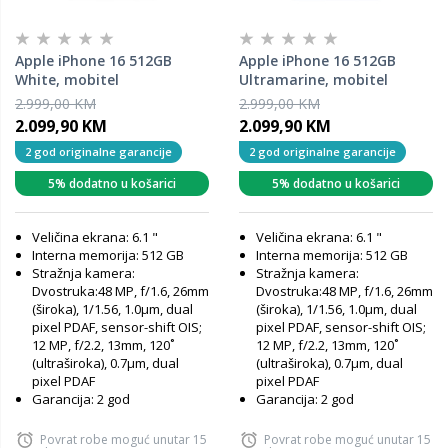
Apple iPhone 16 512GB
Apple iPhone 16 512GB
White, mobitel
Ultramarine, mobitel
2.999,00 KM
2.999,00 KM
2.099,90 KM
2.099,90 KM
2 god originalne garancije
2 god originalne garancije
5% dodatno u košarici
5% dodatno u košarici
Veličina ekrana: 6.1 "
Veličina ekrana: 6.1 "
Interna memorija: 512 GB
Interna memorija: 512 GB
Stražnja kamera:
Stražnja kamera:
Dvostruka:48 MP, f/1.6, 26mm
Dvostruka:48 MP, f/1.6, 26mm
(široka), 1/1.56, 1.0µm, dual
(široka), 1/1.56, 1.0µm, dual
pixel PDAF, sensor-shift OIS;
pixel PDAF, sensor-shift OIS;
12 MP, f/2.2, 13mm, 120˚
12 MP, f/2.2, 13mm, 120˚
(ultraširoka), 0.7µm, dual
(ultraširoka), 0.7µm, dual
pixel PDAF
pixel PDAF
Garancija: 2 god
Garancija: 2 god
Povrat robe moguć unutar 15
Povrat robe moguć unutar 15