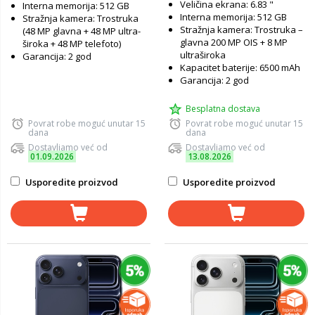
Veličina ekrana: 6.83 "
Interna memorija: 512 GB
Interna memorija: 512 GB
Stražnja kamera: Trostruka
Stražnja kamera: Trostruka –
(48 MP glavna + 48 MP ultra-
glavna 200 MP OIS + 8 MP
široka + 48 MP telefoto)
ultraširoka
Garancija: 2 god
Kapacitet baterije: 6500 mAh
Garancija: 2 god
Besplatna dostava
Povrat robe moguć unutar 15
Povrat robe moguć unutar 15
dana
dana
Dostavljamo već od
Dostavljamo već od
01.09.2026
13.08.2026
Usporedite proizvod
Usporedite proizvod