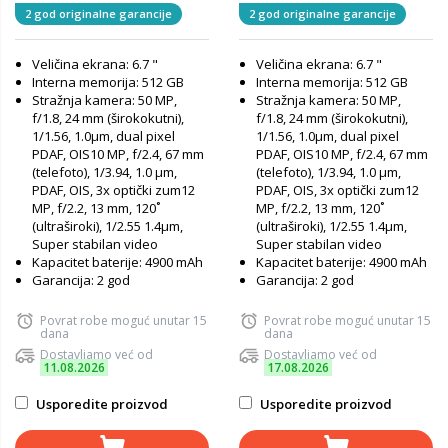
2 god originalne garancije
2 god originalne garancije
Veličina ekrana: 6.7 "
Veličina ekrana: 6.7 "
Interna memorija: 512 GB
Interna memorija: 512 GB
Stražnja kamera: 50 MP,
Stražnja kamera: 50 MP,
f/1.8, 24 mm (širokokutni),
f/1.8, 24 mm (širokokutni),
1/1.56, 1.0µm, dual pixel
1/1.56, 1.0µm, dual pixel
PDAF, OIS10 MP, f/2.4, 67 mm
PDAF, OIS10 MP, f/2.4, 67 mm
(telefoto), 1/3.94, 1.0 µm,
(telefoto), 1/3.94, 1.0 µm,
PDAF, OIS, 3x optički zum12
PDAF, OIS, 3x optički zum12
MP, f/2.2, 13 mm, 120˚
MP, f/2.2, 13 mm, 120˚
(ultraširoki), 1/2.55 1.4µm,
(ultraširoki), 1/2.55 1.4µm,
Super stabilan video
Super stabilan video
Kapacitet baterije: 4900 mAh
Kapacitet baterije: 4900 mAh
Garancija: 2 god
Garancija: 2 god
Povrat robe moguć unutar 15
Povrat robe moguć unutar 15
dana
dana
Dostavljamo već od
Dostavljamo već od
11.08.2026
17.08.2026
Usporedite proizvod
Usporedite proizvod