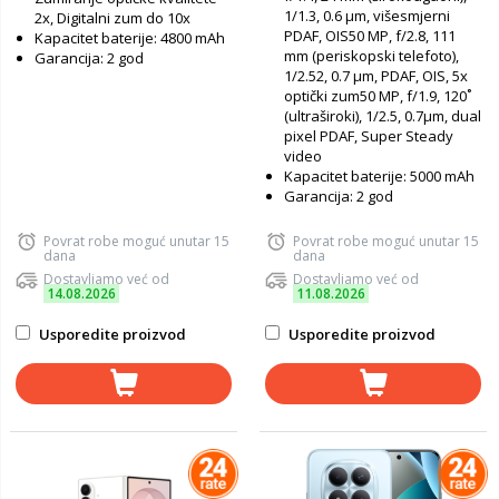
1/1.3, 0.6 µm, višesmjerni
2x, Digitalni zum do 10x
PDAF, OIS50 MP, f/2.8, 111
Kapacitet baterije: 4800 mAh
mm (periskopski telefoto),
Garancija: 2 god
1/2.52, 0.7 µm, PDAF, OIS, 5x
optički zum50 MP, f/1.9, 120˚
(ultraširoki), 1/2.5, 0.7µm, dual
pixel PDAF, Super Steady
video
Kapacitet baterije: 5000 mAh
Garancija: 2 god
Povrat robe moguć unutar 15
Povrat robe moguć unutar 15
dana
dana
Dostavljamo već od
Dostavljamo već od
14.08.2026
11.08.2026
Usporedite proizvod
Usporedite proizvod