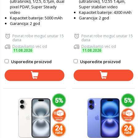
(ultraširoki), 1/2.5, 0.7µm, dual
(ultraširoki), 1/2.55 1.4µm,
pixel PDAF, Super Steady
Super stabilan video
video
Kapacitet baterije: 4300 mAh
Kapacitet baterije: 5000 mAh
Garancija: 2 god
Garancija: 2 god
Povrat robe moguć unutar 15
Povrat robe moguć unutar 15
dana
dana
Dostavljamo već od
Dostavljamo već od
11.08.2026
11.08.2026
Usporedite proizvod
Usporedite proizvod