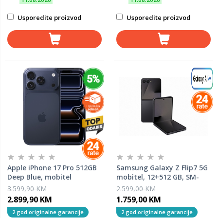
Usporedite proizvod
Usporedite proizvod
Apple iPhone 17 Pro 512GB
Samsung Galaxy Z Flip7 5G
Deep Blue, mobitel
mobitel, 12+512 GB, SM-
F766BZKHEUC, Jet Black
3.599,90 KM
2.599,00 KM
2.899,90 KM
1.759,00 KM
2 god originalne garancije
2 god originalne garancije