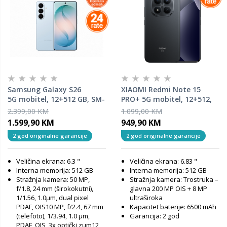
Samsung Galaxy S26
XIAOMI Redmi Note 15
5G mobitel, 12+512 GB, SM-
PRO+ 5G mobitel, 12+512,
S942BLBHEUC, Sky Blue
Black
2.399,00 KM
1.099,00 KM
1.599,90 KM
949,90 KM
2 god originalne garancije
2 god originalne garancije
Veličina ekrana: 6.3 "
Veličina ekrana: 6.83 "
Interna memorija: 512 GB
Interna memorija: 512 GB
Stražnja kamera: 50 MP,
Stražnja kamera: Trostruka –
f/1.8, 24 mm (širokokutni),
glavna 200 MP OIS + 8 MP
1/1.56, 1.0µm, dual pixel
ultraširoka
PDAF, OIS10 MP, f/2.4, 67 mm
Kapacitet baterije: 6500 mAh
(telefoto), 1/3.94, 1.0 µm,
Garancija: 2 god
PDAF, OIS, 3x optički zum12