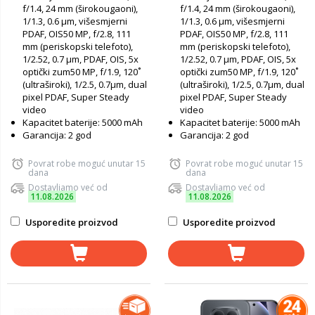
f/1.4, 24 mm (širokougaoni),
f/1.4, 24 mm (širokougaoni),
1/1.3, 0.6 µm, višesmjerni
1/1.3, 0.6 µm, višesmjerni
PDAF, OIS50 MP, f/2.8, 111
PDAF, OIS50 MP, f/2.8, 111
mm (periskopski telefoto),
mm (periskopski telefoto),
1/2.52, 0.7 µm, PDAF, OIS, 5x
1/2.52, 0.7 µm, PDAF, OIS, 5x
optički zum50 MP, f/1.9, 120˚
optički zum50 MP, f/1.9, 120˚
(ultraširoki), 1/2.5, 0.7µm, dual
(ultraširoki), 1/2.5, 0.7µm, dual
pixel PDAF, Super Steady
pixel PDAF, Super Steady
video
video
Kapacitet baterije: 5000 mAh
Kapacitet baterije: 5000 mAh
Garancija: 2 god
Garancija: 2 god
Povrat robe moguć unutar 15
Povrat robe moguć unutar 15
dana
dana
Dostavljamo već od
Dostavljamo već od
11.08.2026
11.08.2026
Usporedite proizvod
Usporedite proizvod