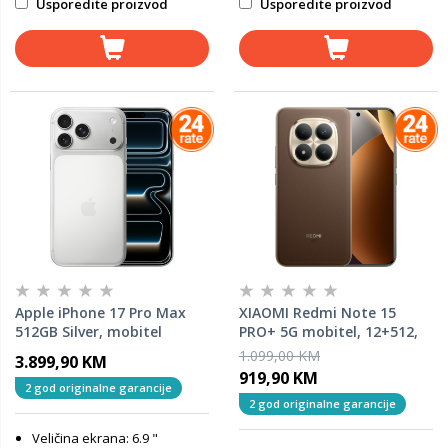
Usporedite proizvod
Usporedite proizvod
Apple iPhone 17 Pro Max
XIAOMI Redmi Note 15
512GB Silver, mobitel
PRO+ 5G mobitel, 12+512,
Brown
1.099,00 KM
3.899,90 KM
919,90 KM
2 god originalne garancije
2 god originalne garancije
Veličina ekrana: 6.9 "