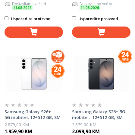
Dostavljamo već od
Dostavljamo već od
11.08.2026
11.08.2026
Usporedite proizvod
Usporedite proizvod
Samsung Galaxy S26+
Samsung Galaxy S26+ 5G
5G mobitel, 12+512 GB, SM-
mobitel, 12+512 GB, SM-
S947BZWGEUC, White
S947BZKGEUC, Black
2.879,00 KM
2.879,00 KM
1.959,90 KM
2.099,90 KM