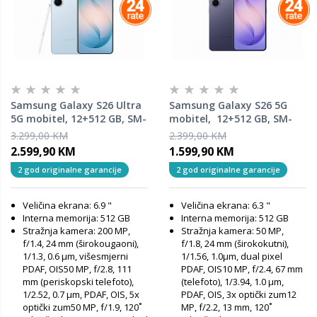
Samsung Galaxy S26 Ultra
Samsung Galaxy S26 5G
5G mobitel, 12+512 GB, SM-
mobitel, 12+512 GB, SM-
S948BLBGEUC, Sky Blue
S942BZVHEUC, Cobalt
3.299,00 KM
2.399,00 KM
Violet
2.599,90 KM
1.599,90 KM
2 god originalne garancije
2 god originalne garancije
Veličina ekrana: 6.9 "
Veličina ekrana: 6.3 "
Interna memorija: 512 GB
Interna memorija: 512 GB
Stražnja kamera: 200 MP,
Stražnja kamera: 50 MP,
f/1.4, 24 mm (širokougaoni),
f/1.8, 24 mm (širokokutni),
1/1.3, 0.6 µm, višesmjerni
1/1.56, 1.0µm, dual pixel
PDAF, OIS50 MP, f/2.8, 111
PDAF, OIS10 MP, f/2.4, 67 mm
mm (periskopski telefoto),
(telefoto), 1/3.94, 1.0 µm,
1/2.52, 0.7 µm, PDAF, OIS, 5x
PDAF, OIS, 3x optički zum12
optički zum50 MP, f/1.9, 120˚
MP, f/2.2, 13 mm, 120˚