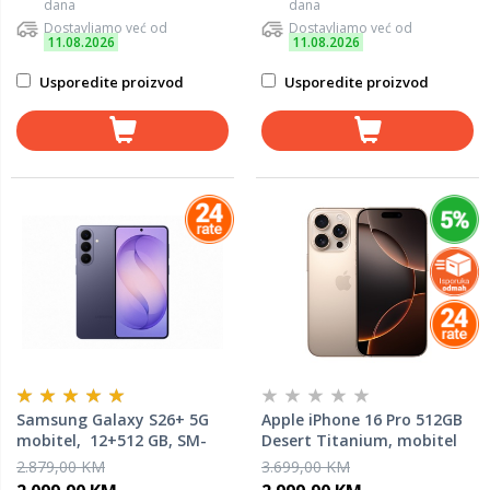
dana
dana
Dostavljamo već od
Dostavljamo već od
11.08.2026
11.08.2026
Usporedite proizvod
Usporedite proizvod
Samsung Galaxy S26+ 5G
Apple iPhone 16 Pro 512GB
mobitel, 12+512 GB, SM-
Desert Titanium, mobitel
S947BZVGEUC, Cobalt
2.879,00 KM
3.699,00 KM
Violet