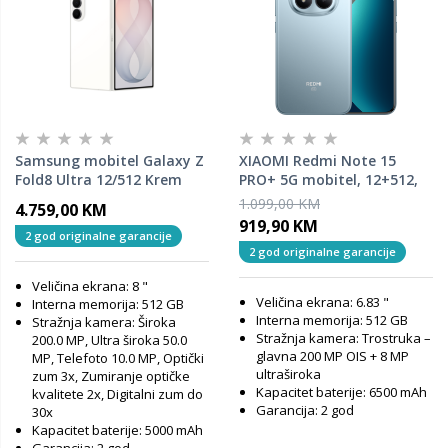
Samsung mobitel Galaxy Z
XIAOMI Redmi Note 15
Fold8 Ultra 12/512 Krem
PRO+ 5G mobitel, 12+512,
Blue
1.099,00 KM
4.759,00 KM
919,90 KM
2 god originalne garancije
2 god originalne garancije
Veličina ekrana: 8 "
Veličina ekrana: 6.83 "
Interna memorija: 512 GB
Interna memorija: 512 GB
Stražnja kamera: Široka
Stražnja kamera: Trostruka –
200.0 MP, Ultra široka 50.0
glavna 200 MP OIS + 8 MP
MP, Telefoto 10.0 MP, Optički
ultraširoka
zum 3x, Zumiranje optičke
Kapacitet baterije: 6500 mAh
kvalitete 2x, Digitalni zum do
Garancija: 2 god
30x
Kapacitet baterije: 5000 mAh