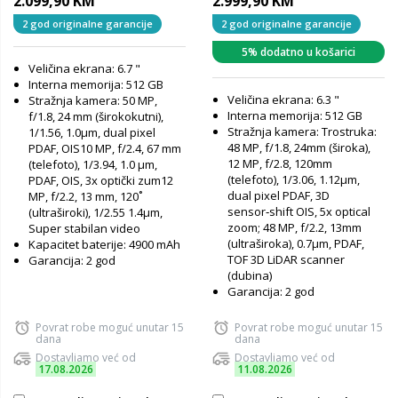
2.099,90 KM
2.999,90 KM
2 god originalne garancije
2 god originalne garancije
5% dodatno u košarici
Veličina ekrana: 6.7 "
Interna memorija: 512 GB
Veličina ekrana: 6.3 "
Stražnja kamera: 50 MP,
Interna memorija: 512 GB
f/1.8, 24 mm (širokokutni),
Stražnja kamera: Trostruka:
1/1.56, 1.0µm, dual pixel
48 MP, f/1.8, 24mm (široka),
PDAF, OIS10 MP, f/2.4, 67 mm
12 MP, f/2.8, 120mm
(telefoto), 1/3.94, 1.0 µm,
(telefoto), 1/3.06, 1.12µm,
PDAF, OIS, 3x optički zum12
dual pixel PDAF, 3D
MP, f/2.2, 13 mm, 120˚
sensor‑shift OIS, 5x optical
(ultraširoki), 1/2.55 1.4µm,
zoom; 48 MP, f/2.2, 13mm
Super stabilan video
(ultraširoka), 0.7µm, PDAF,
Kapacitet baterije: 4900 mAh
TOF 3D LiDAR scanner
Garancija: 2 god
(dubina)
Garancija: 2 god
Povrat robe moguć unutar 15
Povrat robe moguć unutar 15
dana
dana
Dostavljamo već od
Dostavljamo već od
17.08.2026
11.08.2026