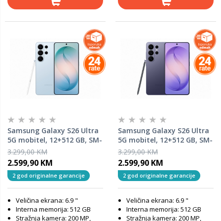
Samsung Galaxy S26 Ultra
Samsung Galaxy S26 Ultra
5G mobitel, 12+512 GB, SM-
5G mobitel, 12+512 GB, SM-
S948BLBGEUC, Sky Blue
S948BZVGEUC, Cobalt
3.299,00 KM
3.299,00 KM
Violet
2.599,90 KM
2.599,90 KM
2 god originalne garancije
2 god originalne garancije
Veličina ekrana: 6.9 "
Veličina ekrana: 6.9 "
Interna memorija: 512 GB
Interna memorija: 512 GB
Stražnja kamera: 200 MP,
Stražnja kamera: 200 MP,