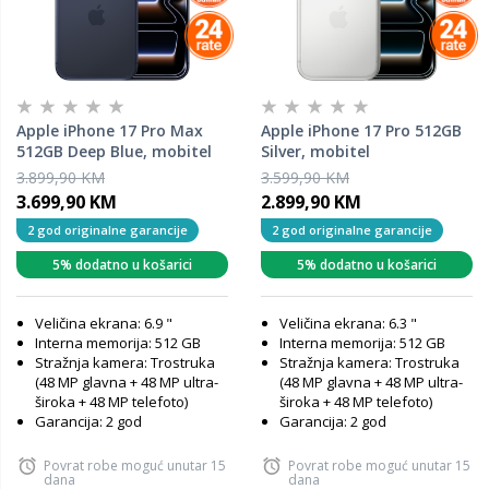
Apple iPhone 17 Pro Max
Apple iPhone 17 Pro 512GB
512GB Deep Blue, mobitel
Silver, mobitel
3.899,90 KM
3.599,90 KM
3.699,90 KM
2.899,90 KM
2 god originalne garancije
2 god originalne garancije
5% dodatno u košarici
5% dodatno u košarici
Veličina ekrana: 6.9 "
Veličina ekrana: 6.3 "
Interna memorija: 512 GB
Interna memorija: 512 GB
Stražnja kamera: Trostruka
Stražnja kamera: Trostruka
(48 MP glavna + 48 MP ultra-
(48 MP glavna + 48 MP ultra-
široka + 48 MP telefoto)
široka + 48 MP telefoto)
Garancija: 2 god
Garancija: 2 god
Povrat robe moguć unutar 15
Povrat robe moguć unutar 15
dana
dana