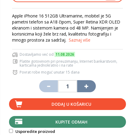
Apple iPhone 16 512GB Ultramarine, mobitel je 5G
pametni telefon sa A18 čipom, Super Retina XDR OLED
ekranom i sistemom kamera od 48 MP. Namijenjen je
korisnicima koji žele brz rad, kvalitetnu fotografiju i
mnogo prostora za sadržaj.
Saznaj više
Dostavljamo već od
11.08.2026
Platite gotovinom pri preuzimanju, Internet bankarstvom,
karticama jednokratno i na rate
Povrat robe moguć unutar 15 dana
DODAJ U KOŠARICU
KUPITE ODMAH
Usporedite proizvod