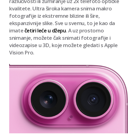
razlučivosti ili zumiranje uz 2x telefoto optičke
kvalitete. Ultra široka kamera snima makro
fotografije iz ekstremne blizine ili šire,
ekspanzivnije slike. Sve u svemu, to je kao da
imate
četiri leće u džepu
. A uz prostorno
snimanje, možete čak snimati fotografije i
videozapise u 3D, koje možete gledati s Apple
Vision Pro.