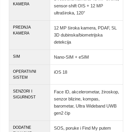
KAMERA
sensor-shift OIS + 12 MP
ultraširoka, 120°
PREDNJA
12 MP široka kamera, PDAF, SL
KAMERA
3D dubinska/biometrijska
detekcija
SIM
Nano-SIM + eSIM
OPERATIVNI
iOS 18
SISTEM
SENZORI I
Face ID, akcelerometar, žiroskop,
SIGURNOST
senzor blizine, kompas,
barometar, Ultra Wideband UWB
gen2 čip
DODATNE
SOS, poruke i Find My putem