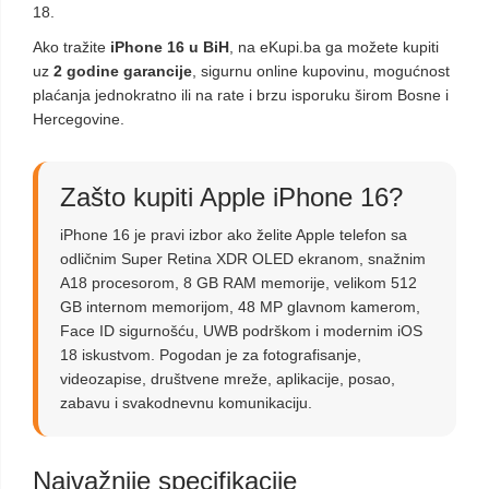
18.
Ako tražite
iPhone 16 u BiH
, na eKupi.ba ga možete kupiti
uz
2 godine garancije
, sigurnu online kupovinu, mogućnost
plaćanja jednokratno ili na rate i brzu isporuku širom Bosne i
Hercegovine.
Zašto kupiti Apple iPhone 16?
iPhone 16 je pravi izbor ako želite Apple telefon sa
odličnim Super Retina XDR OLED ekranom, snažnim
A18 procesorom, 8 GB RAM memorije, velikom 512
GB internom memorijom, 48 MP glavnom kamerom,
Face ID sigurnošću, UWB podrškom i modernim iOS
18 iskustvom. Pogodan je za fotografisanje,
videozapise, društvene mreže, aplikacije, posao,
zabavu i svakodnevnu komunikaciju.
Najvažnije specifikacije