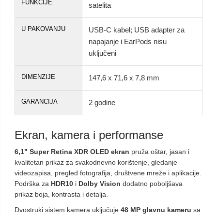
FUNKCIJE
satelita
U PAKOVANJU
USB-C kabel; USB adapter za
napajanje i EarPods nisu
uključeni
DIMENZIJE
147,6 x 71,6 x 7,8 mm
GARANCIJA
2 godine
Ekran, kamera i performanse
6,1" Super Retina XDR OLED ekran
pruža oštar, jasan i
kvalitetan prikaz za svakodnevno korištenje, gledanje
videozapisa, pregled fotografija, društvene mreže i aplikacije.
Podrška za
HDR10
i
Dolby Vision
dodatno poboljšava
prikaz boja, kontrasta i detalja.
Dvostruki sistem kamera uključuje
48 MP glavnu kameru
sa