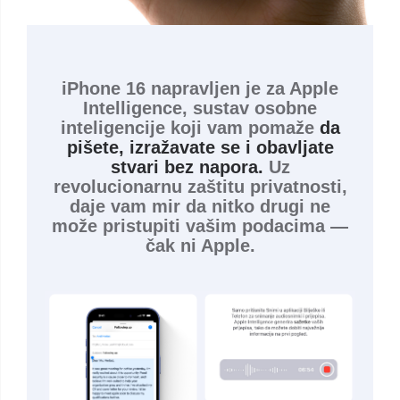
iPhone 16 napravljen je za Apple
Intelligence, sustav osobne
inteligencije koji vam pomaže
da
pišete, izražavate se i obavljate
stvari bez napora.
Uz
revolucionarnu zaštitu privatnosti,
daje vam mir da nitko drugi ne
može pristupiti vašim podacima —
čak ni Apple.