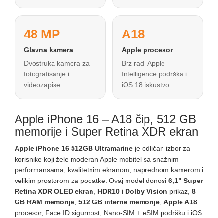
48 MP
A18
Glavna kamera
Apple procesor
Dvostruka kamera za
Brz rad, Apple
fotografisanje i
Intelligence podrška i
videozapise.
iOS 18 iskustvo.
Apple iPhone 16 – A18 čip, 512 GB
memorije i Super Retina XDR ekran
Apple iPhone 16 512GB Ultramarine
je odličan izbor za
korisnike koji žele moderan Apple mobitel sa snažnim
performansama, kvalitetnim ekranom, naprednom kamerom i
velikim prostorom za podatke. Ovaj model donosi
6,1" Super
Retina XDR OLED ekran
,
HDR10
i
Dolby Vision
prikaz,
8
GB RAM memorije
,
512 GB interne memorije
,
Apple A18
procesor, Face ID sigurnost, Nano-SIM + eSIM podršku i iOS