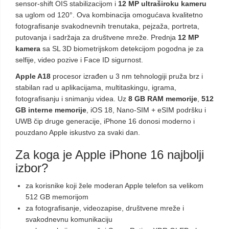
sensor-shift OIS stabilizacijom i
12 MP ultraširoku kameru
sa uglom od 120°. Ova kombinacija omogućava kvalitetno
fotografisanje svakodnevnih trenutaka, pejzaža, portreta,
putovanja i sadržaja za društvene mreže. Prednja
12 MP
kamera
sa SL 3D biometrijskom detekcijom pogodna je za
selfije, video pozive i Face ID sigurnost.
Apple A18
procesor izrađen u 3 nm tehnologiji pruža brz i
stabilan rad u aplikacijama, multitaskingu, igrama,
fotografisanju i snimanju videa. Uz
8 GB RAM memorije
,
512
GB interne memorije
, iOS 18, Nano-SIM + eSIM podršku i
UWB čip druge generacije, iPhone 16 donosi moderno i
pouzdano Apple iskustvo za svaki dan.
Za koga je Apple iPhone 16 najbolji
izbor?
za korisnike koji žele moderan Apple telefon sa velikom
512 GB memorijom
za fotografisanje, videozapise, društvene mreže i
svakodnevnu komunikaciju