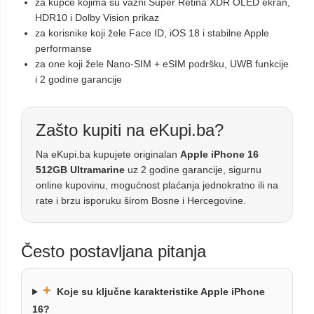
za kupce kojima su važni Super Retina XDR OLED ekran,
HDR10 i Dolby Vision prikaz
za korisnike koji žele Face ID, iOS 18 i stabilne Apple
performanse
za one koji žele Nano-SIM + eSIM podršku, UWB funkcije
i 2 godine garancije
Zašto kupiti na eKupi.ba?
Na eKupi.ba kupujete originalan
Apple iPhone 16
512GB Ultramarine
uz 2 godine garancije, sigurnu
online kupovinu, mogućnost plaćanja jednokratno ili na
rate i brzu isporuku širom Bosne i Hercegovine.
Često postavljana pitanja
+
Koje su ključne karakteristike Apple iPhone
16?