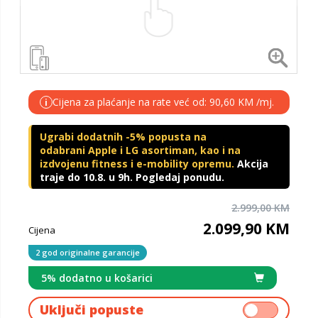
Cijena za plaćanje na rate već od: 90,60 KM /mj.
i
Ugrabi dodatnih -5% popusta na
odabrani Apple i LG asortiman, kao i na
izdvojenu fitness i e-mobility opremu.
Akcija
traje do 10.8. u 9h. Pogledaj ponudu.
2.999,00 KM
2.099,90 KM
Cijena
2 god originalne garancije
5% dodatno u košarici
Uključi popuste