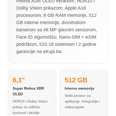
Retina XDR OLED ekranom, HDR10 i
Dolby Vision prikazom, Apple A18
procesorom, 8 GB RAM memorije, 512
GB interne memorije, dvostrukom
kamerom sa 48 MP glavnim senzorom,
Face ID sigurnošću, Nano-SIM + eSIM
podrškom, iOS 18 sistemom i 2 godine
garancije na eKupi.ba.
6,1"
512 GB
Super Retina XDR
Interna memorija
OLED
Veliki prostor za
HDR10 i Dolby Vision
aplikacije, fotografije i
prikaz za odličan
videozapise.
kontrast i detalje.