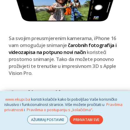
Sa svojim preusmjerenim kamerama, iPhone 16
vam omogućuje snimanje
čarobnih fotografija i
videozapisa na potpuno novi način
koristeći
prostorno snimanje. Tako da možete ponovno
proživjeti te trenutke u impresivnom 3D s Apple
Vision Pro.
Audio miks.
www.ekupi.ba
koristi kolačiće kako bi poboljšao Vaše korisničko
iskustvo i funkcionalnost stranice. Više možete pročitati u
Pravilima
Neka se vaš glas
privatnosti
i
Pravilima o postupanju s „kolačićima“
.
čuje.
AŽURIRAJ POSTAVKE
PRIHVATAM SVE